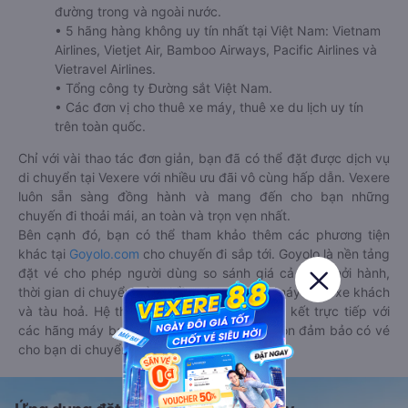
đường trong và ngoài nước.
• 5 hãng hàng không uy tín nhất tại Việt Nam: Vietnam
Airlines, Vietjet Air, Bamboo Airways, Pacific Airlines và
Vietravel Airlines.
• Tổng công ty Đường sắt Việt Nam.
• Các đơn vị cho thuê xe máy, thuê xe du lịch uy tín
trên toàn quốc.
Chỉ với vài thao tác đơn giản, bạn đã có thể đặt được dịch vụ
di chuyển tại Vexere với nhiều ưu đãi vô cùng hấp dẫn. Vexere
luôn sẵn sàng đồng hành và mang đến cho bạn những
chuyến đi thoải mái, an toàn và trọn vẹn nhất.
Bên cạnh đó, bạn có thể tham khảo thêm các phương tiện
khác tại
Goyolo.com
cho chuyến đi sắp tới. Goyolo là nền tảng
đặt vé cho phép người dùng so sánh giá cả, giờ khởi hành,
thời gian di chuyển của nhiều phương tiện máy bay, xe khách
và tàu hoả. Hệ thống của Goyolo được liên kết trực tiếp với
các hãng máy bay, xe khách và tàu hoả, luôn đảm bảo có vé
cho bạn di chuyển.