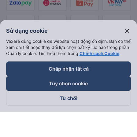
close
Sử dụng cookie
Vexere dùng cookie để website hoạt động ổn định. Bạn có thể
xem chi tiết hoặc thay đổi lựa chọn bất kỳ lúc nào trong phần
Quản lý cookie. Tìm hiểu thêm trong
Chính sách Cookie
.
Chấp nhận tất cả
Tùy chọn cookie
Từ chối
Theo dõi chúng tôi trên
Facebook
Tiktok
Youtube
Công ty TNHH Thương Mại Dịch Vụ Vexere