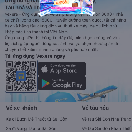
Ứng dụng đặt vé Xe khách, Máy bay,
Tàu hoả và Thuê xe
Vexere - ứng dụng đặt vé đa phương tiện với hơn 3000+ nhà
xe chất lượng cao, 5000+ tuyến đường toàn quốc, tất cả hãng
bay và hãng tàu cùng dịch vụ thuê xe máy, xe du lịch phủ
khắp các tỉnh thành tại Việt Nam.
Ứng dụng hiển thị thông tin đầy đủ, minh bạch cùng vô vàn
tiện ích giúp người dùng so sánh và lựa chọn phương án di
chuyển tiết kiệm, nhanh chóng và phù hợp nhất.
Tải ứng dụng Vexere ngay
Vé xe khách
Vé tàu hỏa
Xe đi Buôn Mê Thuột từ Sài Gòn
Vé tàu Sài Gòn Nha Trang
Xe đi Vũng Tàu từ Sài Gòn
Vé tàu Sài Gòn Phan Thiết