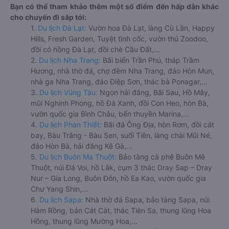
Bạn có thể tham khảo thêm một số điểm đến hấp dẫn khác
cho chuyến đi sắp tới:
1.
Du lịch Đà Lạt:
Vườn hoa Đà Lạt, làng Cù Lần, Happy
Hills, Fresh Garden, Tuyệt tình cốc, vườn thú Zoodoo,
đồi cỏ hồng Đà Lạt, đồi chè Cầu Đất,...
2.
Du lịch Nha Trang:
Bãi biển Trần Phú, tháp Trầm
Hương, nhà thờ đá, chợ đêm Nha Trang, đảo Hòn Mun,
nhà ga Nha Trang, đảo Điệp Sơn, thác bà Ponagar,...
3.
Du lịch Vũng Tàu:
Ngọn hải đăng, Bãi Sau, Hồ Mây,
mũi Nghinh Phong, hồ Đá Xanh, đồi Con Heo, hòn Bà,
vườn quốc gia Bình Châu, bến thuyền Marina,...
4.
Du lịch Phan Thiết:
Bãi đá Ông Địa, hòn Rơm, đồi cát
bay, Bàu Trắng - Bàu Sen, suối Tiên, làng chài Mũi Né,
đảo Hòn Bà, hải đăng Kê Gà,...
5.
Du lịch Buôn Ma Thuột:
Bảo tàng cà phê Buôn Mê
Thuột, núi Đá Voi, hồ Lắk, cụm 3 thác Dray Sap – Dray
Nur – Gia Long, Buôn Đôn, hồ Ea Kao, vườn quốc gia
Chư Yang Shin,...
6.
Du lịch Sapa:
Nhà thờ đá Sapa, bảo tàng Sapa, núi
Hàm Rồng, bản Cát Cát, thác Tiên Sa, thung lũng Hoa
Hồng, thung lũng Mường Hoa,...