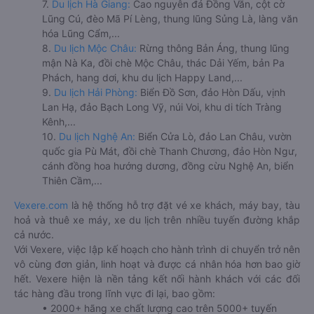
7.
Du lịch Hà Giang:
Cao nguyên đá Đồng Văn, cột cờ
Lũng Cú, đèo Mã Pí Lèng, thung lũng Sủng Là, làng văn
hóa Lũng Cẩm,...
8.
Du lịch Mộc Châu:
Rừng thông Bản Áng, thung lũng
mận Nà Ka, đồi chè Mộc Châu, thác Dải Yếm, bản Pa
Phách, hang dơi, khu du lịch Happy Land,...
9.
Du lịch Hải Phòng:
Biển Đồ Sơn, đảo Hòn Dấu, vịnh
Lan Hạ, đảo Bạch Long Vỹ, núi Voi, khu di tích Tràng
Kênh,...
10.
Du lịch Nghệ An:
Biển Cửa Lò, đảo Lan Châu, vườn
quốc gia Pù Mát, đồi chè Thanh Chương, đảo Hòn Ngư,
cánh đồng hoa hướng dương, đồng cừu Nghệ An, biển
Thiên Cầm,...
Vexere.com
là hệ thống hỗ trợ đặt vé xe khách, máy bay, tàu
hoả và thuê xe máy, xe du lịch trên nhiều tuyến đường khắp
cả nước.
Với Vexere, việc lập kế hoạch cho hành trình di chuyển trở nên
vô cùng đơn giản, linh hoạt và được cá nhân hóa hơn bao giờ
hết. Vexere hiện là nền tảng kết nối hành khách với các đối
tác hàng đầu trong lĩnh vực đi lại, bao gồm:
• 2000+ hãng xe chất lượng cao trên 5000+ tuyến