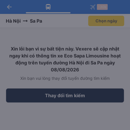
arrow_back
Tải app Vexere ngay!
Tải app Vexere
-30k
Mở app
Mở app
Nhận ưu đãi thành viên độc
-30k/ghế khi đặt vé máy bay qua
quyền
app
Hà Nội
Sa Pa
Chọn ngày
Xin lỗi bạn vì sự bất tiện này. Vexere sẽ cập nhật
ngay khi có thông tin xe Eco Sapa Limousine hoạt
động trên tuyến đường Hà Nội đi Sa Pa ngày
08/08/2026
Xin bạn vui lòng thay đổi tuyến đường tìm kiếm
Thay đổi tìm kiếm