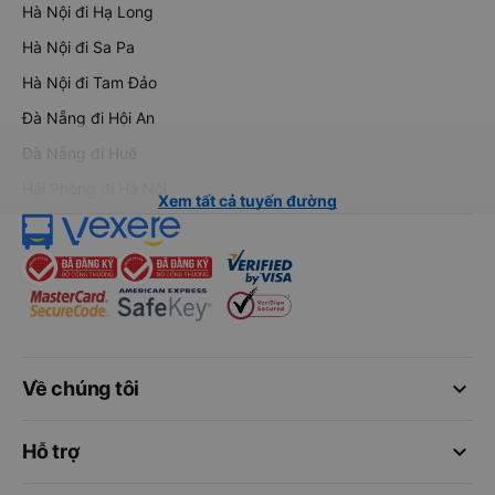
Hà Nội đi Hạ Long
Hà Nội đi Sa Pa
Hà Nội đi Tam Đảo
Đà Nẵng đi Hội An
Đà Nẵng đi Huế
Hải Phòng đi Hà Nội
Xem tất cả tuyến đường
keyboard_arrow_down
Về chúng tôi
keyboard_arrow_down
Hỗ trợ