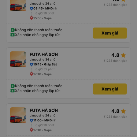
Limousine 24 chỗ
(1233 đánh giá)
09:45 • Mỹ Đình
6 giờ 10 phút
15:55 • Sapa
Không cần thanh toán trước
Xem giá
Xác nhận chỗ ngay lập tức
star_rate
FUTA HÀ SƠN
4.8
Limousine 34 chỗ
(1233 đánh giá)
10:15 • Giáp Bát
6 giờ 55 phút
17:10 • Sapa
Không cần thanh toán trước
Xem giá
Xác nhận chỗ ngay lập tức
star_rate
FUTA HÀ SƠN
4.8
Limousine 24 chỗ
(1233 đánh giá)
11:00 • Mỹ Đình
6 giờ 10 phút
17:10 • Sapa