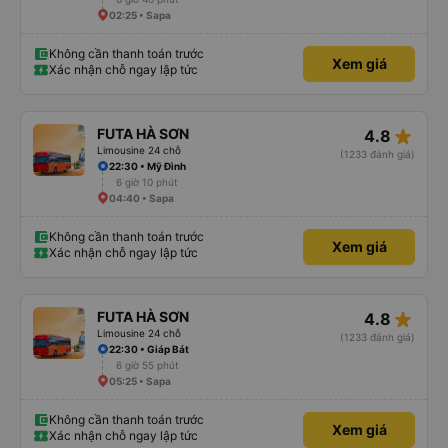
02:25 • Sapa
Không cần thanh toán trước
Xem giá
Xác nhận chỗ ngay lập tức
star_rate
FUTA HÀ SƠN
4.8
Limousine 24 chỗ
(1233 đánh giá)
22:30 • Mỹ Đình
6 giờ 10 phút
04:40 • Sapa
Không cần thanh toán trước
Xem giá
Xác nhận chỗ ngay lập tức
star_rate
FUTA HÀ SƠN
4.8
Limousine 24 chỗ
(1233 đánh giá)
22:30 • Giáp Bát
6 giờ 55 phút
05:25 • Sapa
Không cần thanh toán trước
Xem giá
Xác nhận chỗ ngay lập tức