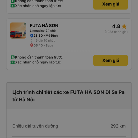
Không cần thanh toán trước
Xem giá
Xác nhận chỗ ngay lập tức
star_rate
FUTA HÀ SƠN
4.8
Limousine 24 chỗ
(1233 đánh giá)
23:30 • Mỹ Đình
6 giờ 10 phút
05:40 • Sapa
Không cần thanh toán trước
Xem giá
Xác nhận chỗ ngay lập tức
Lịch trình chi tiết các xe FUTA HÀ SƠN Đi Sa Pa
từ Hà Nội
Chiều dài tuyến đường
292 km