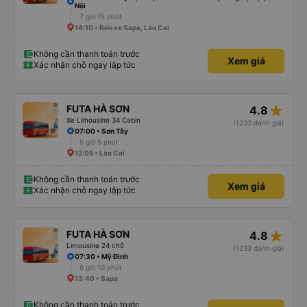
Nội
7 giờ 15 phút
14:10 • Bến xe Sapa, Lào Cai
Không cần thanh toán trước
Xem giá
Xác nhận chỗ ngay lập tức
star_rate
FUTA HÀ SƠN
4.8
Xe Limousine 34 Cabin
(1233 đánh giá)
07:00 • Sơn Tây
5 giờ 5 phút
12:05 • Lào Cai
Không cần thanh toán trước
Xem giá
Xác nhận chỗ ngay lập tức
star_rate
FUTA HÀ SƠN
4.8
Limousine 24 chỗ
(1233 đánh giá)
07:30 • Mỹ Đình
6 giờ 10 phút
13:40 • Sapa
Không cần thanh toán trước