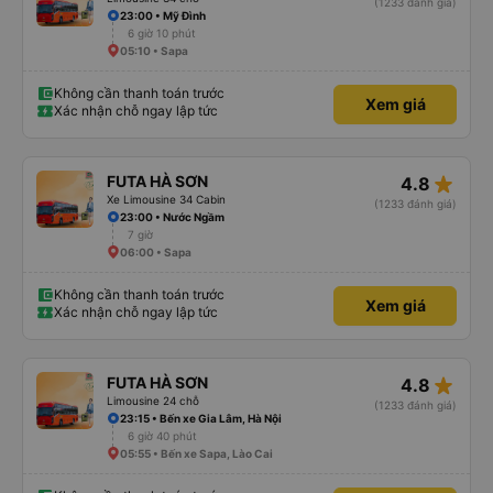
(1233 đánh giá)
23:00 • Mỹ Đình
6 giờ 10 phút
05:10 • Sapa
Không cần thanh toán trước
Xem giá
Xác nhận chỗ ngay lập tức
star_rate
FUTA HÀ SƠN
4.8
Xe Limousine 34 Cabin
(1233 đánh giá)
23:00 • Nước Ngầm
7 giờ
06:00 • Sapa
Không cần thanh toán trước
Xem giá
Xác nhận chỗ ngay lập tức
star_rate
FUTA HÀ SƠN
4.8
Limousine 24 chỗ
(1233 đánh giá)
23:15 • Bến xe Gia Lâm, Hà Nội
6 giờ 40 phút
05:55 • Bến xe Sapa, Lào Cai