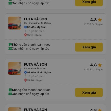
Xem giá
Xác nhận chỗ ngay lập tức
star_rate
FUTA HÀ SƠN
4.8
Xe Limousine 34 Cabin
(1233 đánh giá)
08:45 • Mỹ Đình
6 giờ 30 phút
15:15 • Sapa
Không cần thanh toán trước
Xem giá
Xác nhận chỗ ngay lập tức
star_rate
FUTA HÀ SƠN
4.8
Limousine 24 chỗ
(1233 đánh giá)
09:00 • Nước Ngầm
6 giờ 40 phút
15:40 • Sapa
Không cần thanh toán trước
Xem giá
Xác nhận chỗ ngay lập tức
star_rate
FUTA HÀ SƠN
4.8