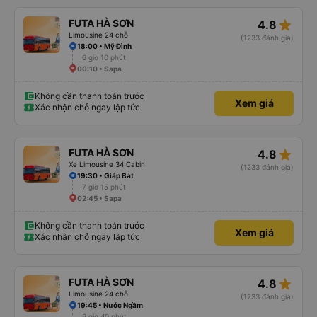
star_rate
FUTA HÀ SƠN
4.8
Limousine 24 chỗ
(1233 đánh giá)
18:00 • Mỹ Đình
6 giờ 10 phút
00:10 • Sapa
Không cần thanh toán trước
Xem giá
Xác nhận chỗ ngay lập tức
star_rate
FUTA HÀ SƠN
4.8
Xe Limousine 34 Cabin
(1233 đánh giá)
19:30 • Giáp Bát
7 giờ 15 phút
02:45 • Sapa
Không cần thanh toán trước
Xem giá
Xác nhận chỗ ngay lập tức
star_rate
FUTA HÀ SƠN
4.8
Limousine 24 chỗ
(1233 đánh giá)
19:45 • Nước Ngầm
6 giờ 40 phút