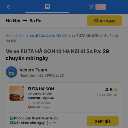
arrow_back
Tải app Vexere ngay!
Tải app Vexere
-30k
Mở app
Mở app
Nhận ưu đãi thành viên độc
-30k/ghế khi đặt vé máy bay qua
quyền
app
Hà Nội
Sa Pa
Chọn ngày
Vé xe khách
xe đi Lào Cai từ Hà Nội
xe FUTA HÀ SƠN đi Sa Pa từ
Hà Nội
Vé xe FUTA HÀ SƠN từ Hà Nội đi Sa Pa
: 29
chuyến mỗi ngày
Vexere Team
Ngày cập nhật: 09/08/2026
FUTA HÀ SƠN
4.8
Limousine 24 chỗ
(1233 đánh giá)
00:30 • Mỹ Đình
6 giờ 10 phút
06:40 • Sapa
Không cần thanh toán trước
Xem giá
Xác nhận chỗ ngay lập tức