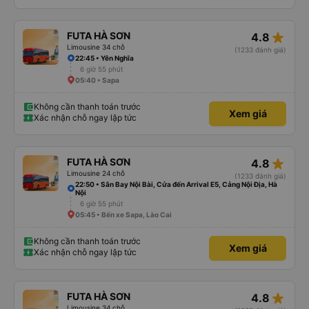
star_rate
FUTA HÀ SƠN
4.8
Limousine 34 chỗ
(1233 đánh giá)
22:45 • Yên Nghĩa
6 giờ 55 phút
05:40 • Sapa
Không cần thanh toán trước
Xem giá
Xác nhận chỗ ngay lập tức
star_rate
FUTA HÀ SƠN
4.8
Limousine 24 chỗ
(1233 đánh giá)
22:50 • Sân Bay Nội Bài, Cửa đến Arrival E5, Cảng Nội Địa, Hà
Nội
6 giờ 55 phút
05:45 • Bến xe Sapa, Lào Cai
Không cần thanh toán trước
Xem giá
Xác nhận chỗ ngay lập tức
star_rate
FUTA HÀ SƠN
4.8
Limousine 34 chỗ