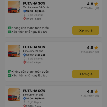
star_rate
FUTA HÀ SƠN
4.8
Xe Limousine 34 Cabin
(1233 đánh giá)
13:00 • Mỹ Đình
6 giờ 30 phút
19:30 • Sapa
Không cần thanh toán trước
Xem giá
Xác nhận chỗ ngay lập tức
star_rate
FUTA HÀ SƠN
4.8
Limousine 24 chỗ
(1233 đánh giá)
13:45 • Giáp Bát
6 giờ 55 phút
20:40 • Sapa
Không cần thanh toán trước
Xem giá
Xác nhận chỗ ngay lập tức
star_rate
FUTA HÀ SƠN
4.8
Limousine 34 chỗ
(1233 đánh giá)
14:00 • Mỹ Đình
6 giờ 10 phút
20:10 • Sapa