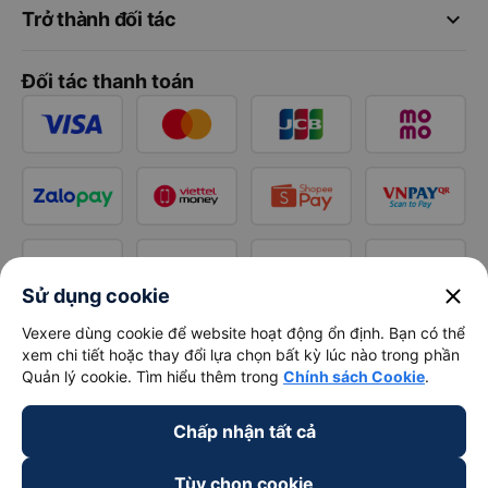
keyboard_arrow_down
Trở thành đối tác
Đối tác thanh toán
close
Sử dụng cookie
Vexere dùng cookie để website hoạt động ổn định. Bạn có thể
xem chi tiết hoặc thay đổi lựa chọn bất kỳ lúc nào trong phần
Quản lý cookie. Tìm hiểu thêm trong
Chính sách Cookie
.
Chấp nhận tất cả
Tùy chọn cookie