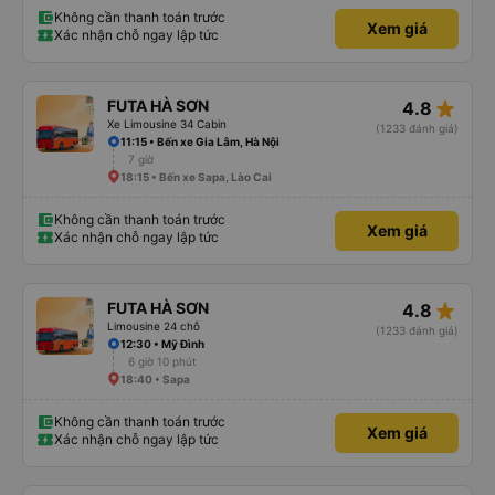
Không cần thanh toán trước
Xem giá
Xác nhận chỗ ngay lập tức
star_rate
FUTA HÀ SƠN
4.8
Xe Limousine 34 Cabin
(1233 đánh giá)
11:15 • Bến xe Gia Lâm, Hà Nội
7 giờ
18:15 • Bến xe Sapa, Lào Cai
Không cần thanh toán trước
Xem giá
Xác nhận chỗ ngay lập tức
star_rate
FUTA HÀ SƠN
4.8
Limousine 24 chỗ
(1233 đánh giá)
12:30 • Mỹ Đình
6 giờ 10 phút
18:40 • Sapa
Không cần thanh toán trước
Xem giá
Xác nhận chỗ ngay lập tức