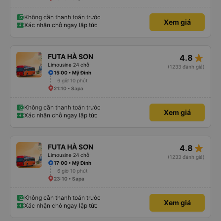
Không cần thanh toán trước
Xem giá
Xác nhận chỗ ngay lập tức
star_rate
FUTA HÀ SƠN
4.8
Limousine 24 chỗ
(1233 đánh giá)
15:00 • Mỹ Đình
6 giờ 10 phút
21:10 • Sapa
Không cần thanh toán trước
Xem giá
Xác nhận chỗ ngay lập tức
star_rate
FUTA HÀ SƠN
4.8
Limousine 24 chỗ
(1233 đánh giá)
17:00 • Mỹ Đình
6 giờ 10 phút
23:10 • Sapa
Không cần thanh toán trước
Xem giá
Xác nhận chỗ ngay lập tức