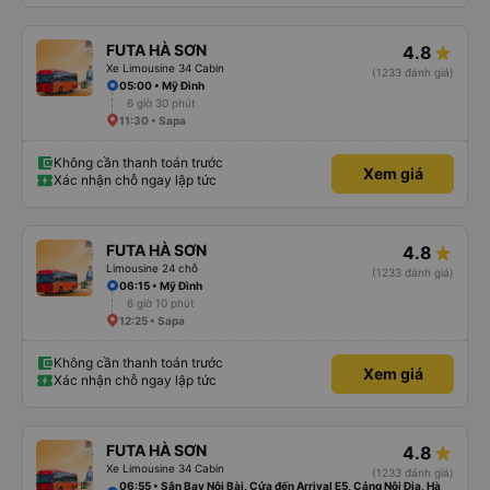
FUTA HÀ SƠN
4.8
Xe Limousine 34 Cabin
(1233 đánh giá)
05:00 • Mỹ Đình
6 giờ 30 phút
11:30 • Sapa
Không cần thanh toán trước
Xem giá
Xác nhận chỗ ngay lập tức
FUTA HÀ SƠN
4.8
Limousine 24 chỗ
(1233 đánh giá)
06:15 • Mỹ Đình
6 giờ 10 phút
12:25 • Sapa
Không cần thanh toán trước
Xem giá
Xác nhận chỗ ngay lập tức
FUTA HÀ SƠN
4.8
Xe Limousine 34 Cabin
(1233 đánh giá)
06:55 • Sân Bay Nội Bài, Cửa đến Arrival E5, Cảng Nội Địa, Hà