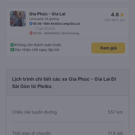
Gia Phúc - Gia Lai
4.6
Limousine 34 giường
(393 đánh giá)
18:30 • Bến Xe Đức Long Gia Lai
11 giờ 25 phút
05:55 • AEON MALL Bình Dương.
Không cần thanh toán trước
Xem giá
Xác nhận chỗ ngay lập tức
Lịch trình chi tiết các xe Gia Phúc - Gia Lai Đi
Sài Gòn từ Pleiku
Chiều dài tuyến đường
557 km
Thời gian di chuyển
11.9 giờ