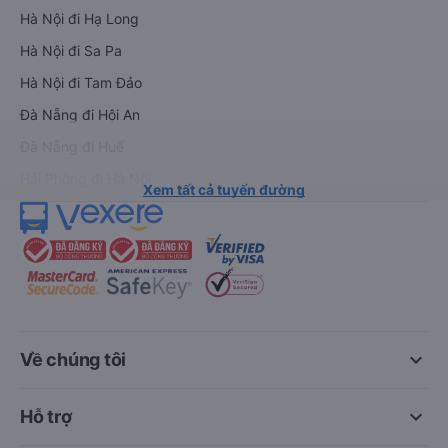
Hà Nội đi Hạ Long
Hà Nội đi Sa Pa
Hà Nội đi Tam Đảo
Đà Nẵng đi Hội An
Đà Nẵng đi Huế
Hải Phòng đi Hà Nội
Xem tất cả tuyến đường
keyboard_arrow_down
Về chúng tôi
keyboard_arrow_down
Hỗ trợ