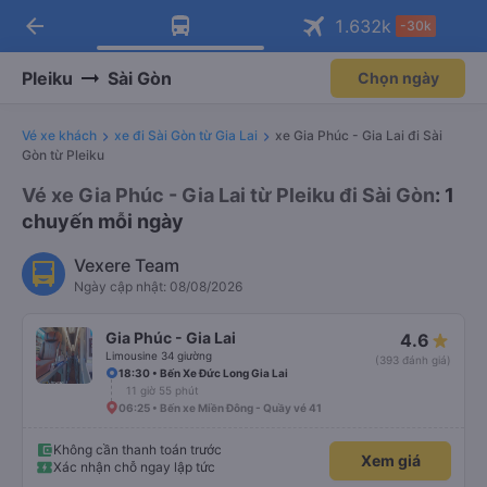
arrow_back
Tải app Vexere ngay!
Tải app Vexere
1.632
k
-30k
Mở app
Mở app
Nhận ưu đãi thành viên độc
-30k/ghế khi đặt vé máy bay qua
quyền
app
Pleiku
Sài Gòn
Chọn ngày
Vé xe khách
xe đi Sài Gòn từ Gia Lai
xe Gia Phúc - Gia Lai đi Sài
Gòn từ Pleiku
Vé xe Gia Phúc - Gia Lai từ Pleiku đi Sài Gòn
: 1
chuyến mỗi ngày
Vexere Team
Ngày cập nhật: 08/08/2026
Gia Phúc - Gia Lai
4.6
Limousine 34 giường
(393 đánh giá)
18:30 • Bến Xe Đức Long Gia Lai
11 giờ 55 phút
06:25 • Bến xe Miền Đông - Quầy vé 41
Không cần thanh toán trước
Xem giá
Xác nhận chỗ ngay lập tức