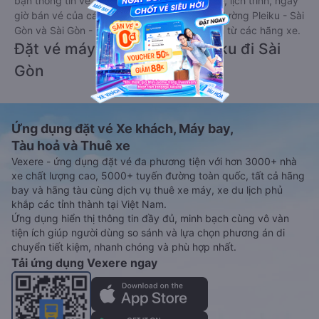
bạn thông tin vé xe Tết 2027 bao gồm giá vé, lịch trình, ngày
giờ bán vé của các hãng xe khách đi tuyến đường Pleiku - Sài
Gòn và Sài Gòn - Pleiku ngay khi có thông tin từ các hãng xe.
Đặt vé máy bay giá rẻ từ Pleiku đi Sài
Gòn
Ứng dụng đặt vé Xe khách, Máy bay,
Tàu hoả và Thuê xe
Vexere - ứng dụng đặt vé đa phương tiện với hơn 3000+ nhà
xe chất lượng cao, 5000+ tuyến đường toàn quốc, tất cả hãng
bay và hãng tàu cùng dịch vụ thuê xe máy, xe du lịch phủ
khắp các tỉnh thành tại Việt Nam.
Ứng dụng hiển thị thông tin đầy đủ, minh bạch cùng vô vàn
tiện ích giúp người dùng so sánh và lựa chọn phương án di
chuyển tiết kiệm, nhanh chóng và phù hợp nhất.
Tải ứng dụng Vexere ngay