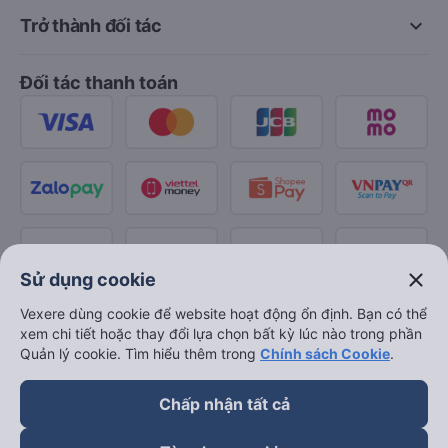
keyboard_arrow_down
Trở thành đối tác
Đối tác thanh toán
close
Sử dụng cookie
Vexere dùng cookie để website hoạt động ổn định. Bạn có thể
xem chi tiết hoặc thay đổi lựa chọn bất kỳ lúc nào trong phần
Quản lý cookie. Tìm hiểu thêm trong
Chính sách Cookie
.
Chấp nhận tất cả