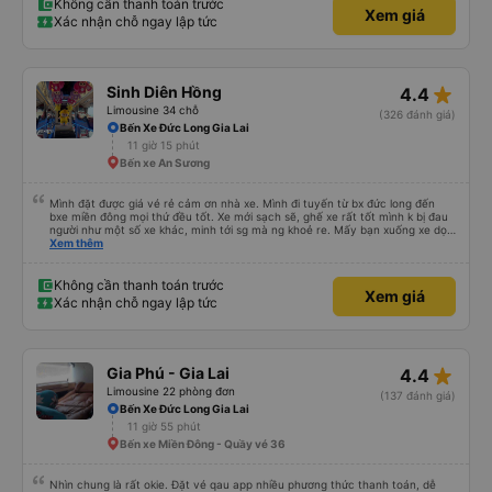
Không cần thanh toán trước
Xem giá
Xác nhận chỗ ngay lập tức
star_rate
Sinh Diên Hồng
4.4
Limousine 34 chỗ
(326 đánh giá)
Bến Xe Đức Long Gia Lai
11 giờ 15 phút
Bến xe An Sương
Mình đặt được giá vé rẻ cảm ơn nhà xe. Mình đi tuyến từ bx đức long đến
bxe miền đông mọi thứ đều tốt. Xe mới sạch sẽ, ghế xe rất tốt mình k bị đau
người như một số xe khác, minh tới sg mà ng khoẻ re. Mấy bạn xuống xe dọc
đg để ý xíu là ổn.
Xem thêm
Không cần thanh toán trước
Xem giá
Xác nhận chỗ ngay lập tức
star_rate
Gia Phú - Gia Lai
4.4
Limousine 22 phòng đơn
(137 đánh giá)
Bến Xe Đức Long Gia Lai
11 giờ 55 phút
Bến xe Miền Đông - Quầy vé 36
Nhìn chung là rất okie. Đặt vé qau app nhiều phương thức thanh toán, dễ