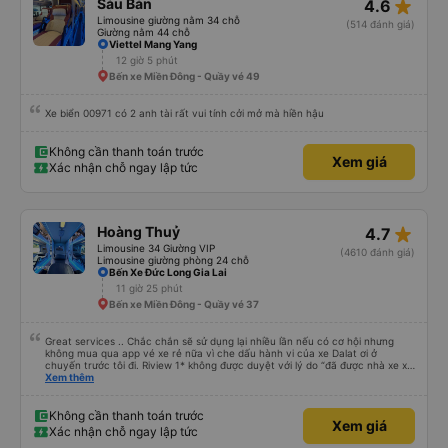
star_rate
Sáu Bản
4.6
Limousine giường nằm 34 chỗ
(514 đánh giá)
Giường nằm 44 chỗ
Viettel Mang Yang
12 giờ 5 phút
Bến xe Miền Đông - Quầy vé 49
Xe biển 00971 có 2 anh tài rất vui tính cởi mở mà hiền hậu
Không cần thanh toán trước
Xem giá
Xác nhận chỗ ngay lập tức
star_rate
Hoàng Thuỷ
4.7
Limousine 34 Giường VIP
(4610 đánh giá)
Limousine giường phòng 24 chỗ
Bến Xe Đức Long Gia Lai
11 giờ 25 phút
Bến xe Miền Đông - Quầy vé 37
Great services .. Chắc chắn sẽ sử dụng lại nhiều lần nếu có cơ hội nhưng
không mua qua app vé xe rẻ nữa vì che dấu hành vi của xe Dalat ơi ở
chuyến trước tôi đi. Riview 1* không được duyệt với lý do “đã được nhà xe xử
lý với khách hàng” trong khi tôi là khách hàng và trải nghiệm của tôi lại nói là
Xem thêm
đã được xử lý. Ai xử lý ?? Tôi không biết nên vẫn mua vé thêm lần này nữa.
Sau lần này cả Cty tôi sẽ xóa app vé xe rẻ Vĩnh viễn vì xử lý tào lao này.
Chúng tôi cũng sẽ viết bài trên các nền tảng về trải nghiệm của tôi cả về
Không cần thanh toán trước
Xem giá
Dalat lẫn vé xe rẻ. Xin cảm ơn.
Xác nhận chỗ ngay lập tức