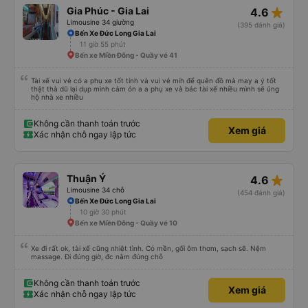
star_rate
Gia Phúc - Gia Lai
4.6
Limousine 34 giường
(395 đánh giá)
Bến Xe Đức Long Gia Lai
11 giờ 55 phút
Bến xe Miền Đông - Quầy vé 41
Tài xế vui vẻ có a phụ xe tốt tính và vui vẻ mih để quên đồ mà may a ý tốt
thật thà dũ lại dụp mình cảm ỏn a a phụ xe và bác tài xế nhiều mình sẽ ủng
hộ nhà xe nhiều
Không cần thanh toán trước
Xem giá
Xác nhận chỗ ngay lập tức
star_rate
Thuận Ý
4.6
Limousine 34 chỗ
(454 đánh giá)
Bến Xe Đức Long Gia Lai
10 giờ 30 phút
Bến xe Miền Đông - Quầy vé 10
Xe đi rất ok, tài xế cũng nhiệt tình. Có mền, gối ôm thơm, sạch sẽ. Nệm
massage. Đi đúng giờ, đc nằm đúng chỗ
Không cần thanh toán trước
Xem giá
Xác nhận chỗ ngay lập tức