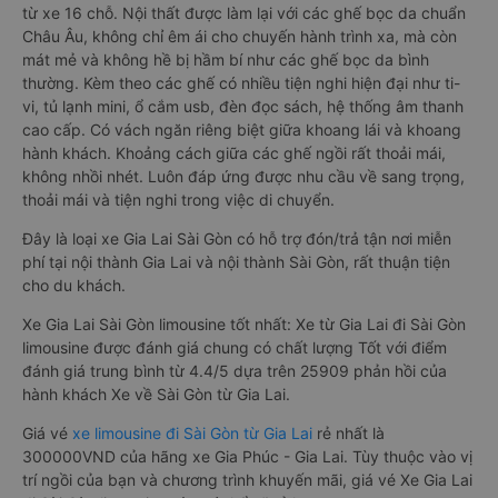
từ xe 16 chỗ. Nội thất được làm lại với các ghế bọc da chuẩn
Châu Âu, không chỉ êm ái cho chuyến hành trình xa, mà còn
mát mẻ và không hề bị hầm bí như các ghế bọc da bình
thường. Kèm theo các ghế có nhiều tiện nghi hiện đại như ti-
vi, tủ lạnh mini, ổ cắm usb, đèn đọc sách, hệ thống âm thanh
cao cấp. Có vách ngăn riêng biệt giữa khoang lái và khoang
hành khách. Khoảng cách giữa các ghế ngồi rất thoải mái,
không nhồi nhét. Luôn đáp ứng được nhu cầu về sang trọng,
thoải mái và tiện nghi trong việc di chuyển.
Đây là loại xe Gia Lai Sài Gòn có hỗ trợ đón/trả tận nơi miễn
phí tại nội thành Gia Lai và nội thành Sài Gòn, rất thuận tiện
cho du khách.
Xe Gia Lai Sài Gòn limousine tốt nhất: Xe từ Gia Lai đi Sài Gòn
limousine được đánh giá chung có chất lượng Tốt với điểm
đánh giá trung bình từ 4.4/5 dựa trên 25909 phản hồi của
hành khách Xe về Sài Gòn từ Gia Lai.
Giá vé
xe limousine đi Sài Gòn từ Gia Lai
rẻ nhất là
300000VND của hãng xe Gia Phúc - Gia Lai. Tùy thuộc vào vị
trí ngồi của bạn và chương trình khuyến mãi, giá vé Xe Gia Lai