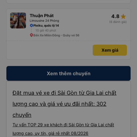
star_rate
Thuận Phát
4.8
Limousine 24 Phòng
(6 đánh giá)
Pleiku, quốc lộ 14
10 giờ 40 phút
Bến Xe Miền Đông - Quầy vé 56
Xem giá
Xem thêm chuyến
Đặt mua vé xe đi Sài Gòn từ Gia Lai chất
lượng cao và giá vé ưu đãi nhất: 302
chuyến
Tư vấn TOP 29 xe khách đi Sài Gòn từ Gia Lai chất
lượng cao, uy tín, giá rẻ nhất 08/2026