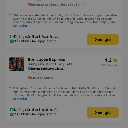
11 giờ
Bến xe Miền Đông Cũ (Dãy số 6, ô C14)
Nhà xe mới update nên rất sạch sẽ , có coi được tivi gợi cảm giác hoài niệm
còn nhỏ đi lên SG với ba mẹ í , *ổ sạc cũng đã được update nên sử dụng
được mọi điện thoại * Các chú và anh trong nhà xe lịch sự thân thiện , nên
các bạn yên tâm , giá còn phù hợp nữa nói chung oki la ngen , ai có nhu cầu
Xem thêm
đi du lịch Pleiku thì dặn các chú chở về nhà xe Bảy Lang lun nhen ngay trung
tâm xuống xe ăn sáng lun nè 10/10
Không cần thanh toán trước
Xem giá
Xác nhận chỗ ngay lập tức
star_rate
Bốn Luyện Express
4.2
Giường nằm 34 chỗ Luxury (WC)
(550 đánh giá)
Bến xe Đức Long Gia Lai
11 giờ
Ngã 4 An Sương
Trải nghiệm tốt Nhân viên vui vẻ lịch sự và thân thiện Giờ đến có trễ hơn dự
định 1h, vì xe phải dừng nhiều và lên xuống hàng hóa và rước hành khách,
nói chung là tối thấy yên tâm khi sử dụng dịch vụ của nhà xe này, và sẽ ủng
hộ và giới thiệu cho người thân sử dụng dịch vụ của nhà xe này
Xem thêm
Không cần thanh toán trước
Xem giá
Xác nhận chỗ ngay lập tức