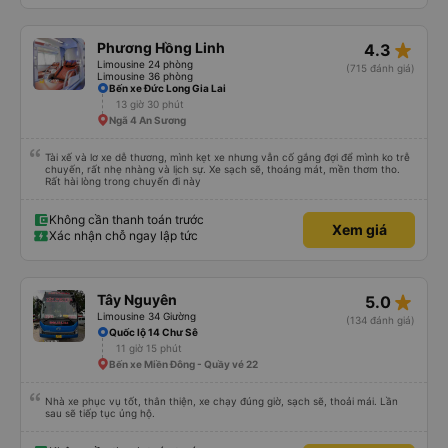
star_rate
Phương Hồng Linh
4.3
Limousine 24 phòng
(715 đánh giá)
Limousine 36 phòng
Bến xe Đức Long Gia Lai
13 giờ 30 phút
Ngã 4 An Sương
Tài xế và lơ xe dễ thương, mình kẹt xe nhưng vẫn cố gắng đợi để mình ko trễ
chuyến, rất nhẹ nhàng và lịch sự. Xe sạch sẽ, thoáng mát, mền thơm tho.
Rất hài lòng trong chuyến đi này
Không cần thanh toán trước
Xem giá
Xác nhận chỗ ngay lập tức
star_rate
Tây Nguyên
5.0
Limousine 34 Giường
(134 đánh giá)
Quốc lộ 14 Chư Sê
11 giờ 15 phút
Bến xe Miền Đông - Quầy vé 22
Nhà xe phục vụ tốt, thân thiện, xe chạy đúng giờ, sạch sẽ, thoải mái. Lần
sau sẽ tiếp tục ủng hộ.