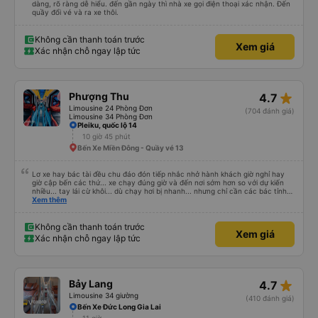
dàng, rõ ràng dễ hiểu. đến gần ngày thì nhà xe gọi điện thoại xác nhận. Đến
quầy đổi vé và ra xe thôi.
Không cần thanh toán trước
Xem giá
Xác nhận chỗ ngay lập tức
star_rate
Phượng Thu
4.7
Limousine 24 Phòng Đơn
(704 đánh giá)
Limousine 34 Phòng Đơn
Pleiku, quốc lộ 14
10 giờ 45 phút
Bến Xe Miền Đông - Quầy vé 13
Lơ xe hay bác tài đều chu đáo đón tiếp nhắc nhở hành khách giờ nghỉ hay
giờ cập bến các thứ... xe chạy đúng giờ và đến nơi sớm hơn so với dự kiến
nhiều... tay lái cừ khôi... dù chạy hơi bị nhanh... nhưng chỉ cần các bác tỉnh
táo sức khoẻ đầy đủ và tay lái cứng cáp là được. Tiện nghi rất sạch sẽ và
Xem thêm
thơm tho, lên phát nằm xíu là ngủ được, dễ ngủ... mà động cơ xe chạy không
ồn nhưng không biết người khác sao nhưng mình hơi bị ù tai khi nghe tiếng
máy chạy lâu. Thích hợp và tiện nghi cho ai có nhu cầu từ tphcm (bến xe
Không cần thanh toán trước
Xem giá
miền đông) lên Măng Đen chơi nhé!
Xác nhận chỗ ngay lập tức
star_rate
Bảy Lang
4.7
Limousine 34 giường
(410 đánh giá)
Bến Xe Đức Long Gia Lai