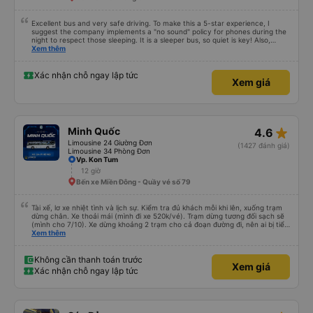
Excellent bus and very safe driving. To make this a 5-star experience, I
suggest the company implements a "no sound" policy for phones during the
night to respect those sleeping. It is a sleeper bus, so quiet is key! Also,
please display the Wi-Fi password clearly inside the cabin for convenience. I
Xem thêm
would definitely ride with them again! -------------- ​ Xe chất lượng tốt và
tài xế lái xe rất an toàn. Để dịch vụ hoàn hảo hơn, tôi góp ý nhà xe nên có
quy định rõ ràng về việc giữ im lặng (tắt âm thanh điện thoại) vào ban đêm
Xác nhận chỗ ngay lập tức
Xem giá
để tránh làm phiền hành khách khác ngủ. Ngoài ra, nhà xe nên dán sẵn mật
khẩu Wi-Fi trong xe để hành khách dễ dàng sử dụng. Tôi vẫn sẽ tiếp tục ủng
hộ nhà xe trong tương lai!
star_rate
Minh Quốc
4.6
Limousine 24 Giường Đơn
(1427 đánh giá)
Limousine 34 Phòng Đơn
Vp. Kon Tum
12 giờ
Bến xe Miền Đông - Quầy vé số 79
Tài xế, lơ xe nhiệt tình và lịch sự. Kiểm tra đủ khách mỗi khi lên, xuống trạm
dừng chân. Xe thoải mái (mình đi xe 520k/vé). Trạm dừng tương đối sạch sẽ
(mình cho 7/10). Xe dừng khoảng 2 trạm cho cả đoạn đường đi, nên ai bị tiểu
nhiều thì trước khi khởi hành ráng đừng uống nhiều nước nha. Giờ khởi hành
Xem thêm
trên app sẽ có khác với thực tế, buổi sáng của ngày khởi hành nhà xe sẽ gọi
để hẹn giờ. Các bạn phải đến đúng giờ nhà xe hẹn nhé.
Không cần thanh toán trước
Xem giá
Xác nhận chỗ ngay lập tức