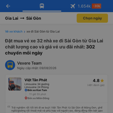
arrow_back
Tải app Vexere ngay!
Tải app Vexere
1.654
k
-30k
Mở app
Mở app
Nhận ưu đãi thành viên độc
-30k/ghế khi đặt vé máy bay qua
quyền
app
Gia Lai
Sài Gòn
Chọn ngày
Vé xe khách
xe đi Sài Gòn từ Gia Lai
Đặt mua vé xe 32 nhà xe đi Sài Gòn từ Gia Lai
chất lượng cao và giá vé ưu đãi nhất
: 302
chuyến mỗi ngày
Vexere Team
Ngày cập nhật: 09/08/2026
Việt Tân Phát
4.8
Limousine 34 giường
(481 đánh giá)
Limousine 24 Phòng
Bến xe Kon Tum
11 giờ 55 phút
Bến xe Miền Đông
Trải nghiệm rất tốt khi đi xe buýt Việt Tân Phát từ Sài Gòn đi Măng Đen, ghế
ngồi/giường rất thoải mái và phù hợp với người cao, đáng đồng tiền bát gạo