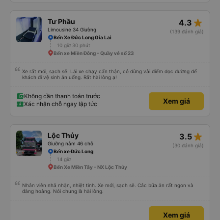
star_rate
Tư Phầu
4.3
Limousine 34 Giường
(139 đánh giá)
Bến Xe Đức Long Gia Lai
10 giờ 30 phút
Bến xe Miền Đông - Quầy vé số 23
Xe rất mới, sạch sẽ. Lái xe chạy cẩn thận, có dừng vài điểm dọc đường để
khách đi vệ sinh ăn uống. Rất hài lòng ạ!
Không cần thanh toán trước
Xem giá
Xác nhận chỗ ngay lập tức
star_rate
Lộc Thủy
3.5
Giường nằm 46 chỗ
(30 đánh giá)
Bến xe Đức Long
14 giờ
Bến Xe Miền Tây - NX Lộc Thủy
Nhân viên nhã nhặn, nhiệt tình. Xe mới, sạch sẽ. Các bữa ăn rất ngon và
đàng hoàng. Nói chung là hài lòng.
Xem giá