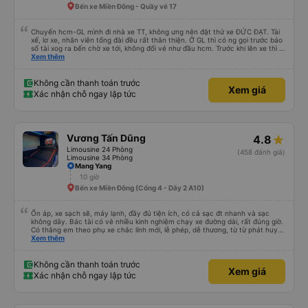
Bến xe Miền Đông - Quầy vé 17
Chuyến hcm-GL mình đi nhà xe TT, không ưng nên đặt thử xe ĐỨC ĐẠT. Tài
xế, lơ xe, nhân viên tổng đài đều rất thân thiện. Ở GL thì có ng gọi trước báo
số tài xog ra bến chờ xe tới, không đổi vé như đầu hcm. Trước khi lên xe thì tx
sẽ hỏi mình tên và sdt đặt vé. Xe chạy hơi trễ tí (do khách ra xe trễ, phải chờ
Xem thêm
khách chứ xe tới đúng giờ). Nhưng chạy siêu siêu êm, không thắng gấp như
bên xe TT. Điểm trừ: xe cũ hơn xe TT, nội thất không xịn bằng, nhưng đều có
cổng usb A sac pin. Điểm cộng: lịch sự, không hút thuốc trên xe Có gối mini
Không cần thanh toán trước
Xem giá
riêng Xe chạy êm
Xác nhận chỗ ngay lập tức
Vương Tấn Dũng
4.8
Limousine 24 Phòng
(458 đánh giá)
Limousine 34 Phòng
Mang Yang
10 giờ
Bến xe Miền Đông (Cổng 4 - Dãy 2 A10)
Ổn áp, xe sạch sẽ, máy lạnh, đầy đủ tiện ích, có cả sạc đt nhanh và sạc
không dây. Bác tài có vẻ nhiều kinh nghiệm chạy xe đường dài, rất đúng giờ.
Có thằng em theo phụ xe chắc lính mới, lễ phép, dễ thương, từ từ phát huy
nhé em trai. 😊
Xem thêm
Không cần thanh toán trước
Xem giá
Xác nhận chỗ ngay lập tức