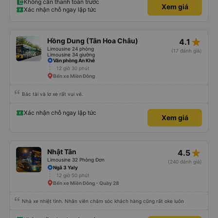
Không cần thanh toán trước
Xem giá
Xác nhận chỗ ngay lập tức
star_rate
Hồng Dung (Tân Hoa Châu)
4.1
Limousine 24 phòng
(17 đánh giá)
Limousine 34 giường
Văn phòng An Khê
12 giờ 30 phút
Bến xe Miền Đông
Bác tài và lơ xe rất vui vẻ.
Xác nhận chỗ ngay lập tức
Xem giá
star_rate
Nhật Tân
4.5
Limousine 32 Phòng Đơn
(240 đánh giá)
Ngã 3 Yaly
12 giờ 50 phút
Bến xe Miền Đông - Quầy 28
Nhà xe nhiệt tình. Nhân viên chăm sóc khách hàng cũng rất oke luôn