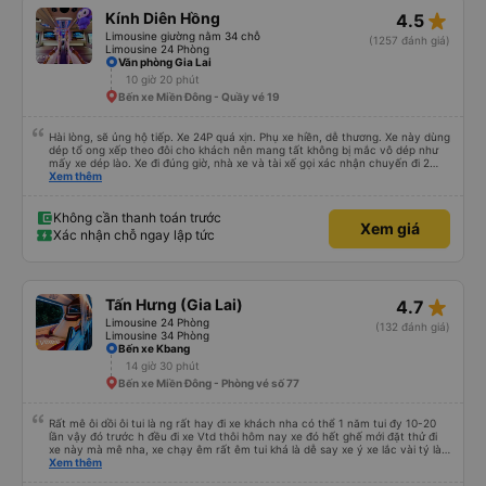
star_rate
Kính Diên Hồng
4.5
Limousine giường nằm 34 chỗ
(1257 đánh giá)
Limousine 24 Phòng
Văn phòng Gia Lai
10 giờ 20 phút
Bến xe Miền Đông - Quầy vé 19
Hài lòng, sẽ ủng hộ tiếp. Xe 24P quá xịn. Phụ xe hiền, dễ thương. Xe này dùng
dép tổ ong xếp theo đôi cho khách nên mang tất không bị mắc vô dép như
mấy xe dép lào. Xe đi đúng giờ, nhà xe và tài xế gọi xác nhận chuyến đi 2
cuộc trong buổi sáng ngày đi. Gần tới giờ đi khách nào chưa ra kịp phụ xe có
Xem thêm
gọi nhắc. Giờ dự kiến trả sát sao. Đi từ BXMD - Dak Doa đón trả đúng nơi.
Thấy review tài xế hút thuốc nhưng xe mình đi nằm giường số 2 gần đầu xe
thì không thấy tài xế hút thuốc. Nói chung là nên đi xe 24P nhà này.
Không cần thanh toán trước
Xem giá
Xác nhận chỗ ngay lập tức
star_rate
Tấn Hưng (Gia Lai)
4.7
Limousine 24 Phòng
(132 đánh giá)
Limousine 34 Phòng
Bến xe Kbang
14 giờ 30 phút
Bến xe Miền Đông - Phòng vé số 77
Rất mê ôi dồi ôi tui là ng rất hay đi xe khách nha có thể 1 năm tui đy 10-20
lần vậy đó trước h đều đi xe Vtd thôi hôm nay xe đó hết ghế mới đặt thử đi
xe này mà mê nha, xe chạy êm rất êm tui khá là dễ say xe ý xe lắc vài tý là
tui say liền à mà đi xe này tui ngồi các kiểu thậm chí gần nữa đoạn đg tui
Xem thêm
ngồi ko nằm luôn ko s, máy lạnh mở rất mát ko quá lạnh cũng ko quá nóng