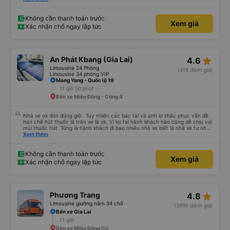
giờ, trước giờ đi có nv điện thông báo trước, thái độ phục vụ tốt. - Cơ sở vật
chất bình thường, do đặt xe thường nên cũng k đòi hỏi gì nhìu hơn. Nhưng
nhìn chug khá ổn, có dừng lại để đi vệ sinh.
Không cần thanh toán trước
Xem giá
Xác nhận chỗ ngay lập tức
star_rate
An Phát Kbang (Gia Lai)
4.6
Limousine 24 Phòng
(418 đánh giá)
Limousine 34 phòng VIP
Mang Yang - Quốc lộ 19
11 giờ 50 phút
Bến xe Miền Đông - Cổng 4
Nhà xe ok đón đúng giờ . Tuy nhiên các bác tài và anh lơ khắc phục vấn đề
hạn chế hút thuốc lá trên xe là ok. Vì ko fai hành khách nào cũng dễ chịu với
mùi thuốc hút. Từng là hành khách đi bao nhiêu nhà xe biết là nhà xe tư nhân
, nhưng hãy theo cách vận hành của Phương Trang Busline, từ tổng đài cho
Xem thêm
tới nội quy... Vé có mắc 1 chúc cũng chấp nhận đc..
Không cần thanh toán trước
Xem giá
Xác nhận chỗ ngay lập tức
star_rate
Phương Trang
4.8
Limousine giường nằm 34 chỗ
(3990 đánh giá)
Bến xe Gia Lai
11 giờ
Bến xe Miền Đông Cũ