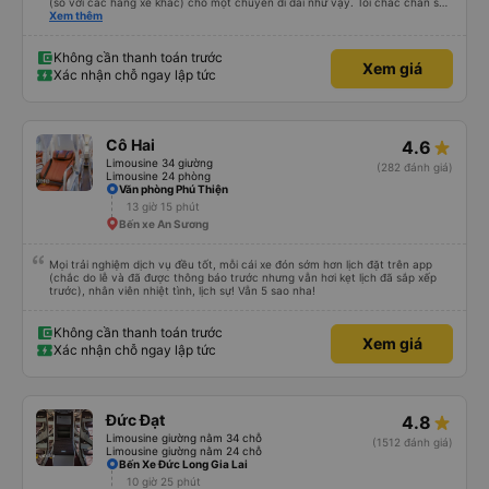
(so với các hãng xe khác) cho một chuyến đi dài như vậy. Tôi chắc chắn sẽ
sử dụng lại sau.
Xem thêm
Không cần thanh toán trước
Xem giá
Xác nhận chỗ ngay lập tức
Cô Hai
4.6
Limousine 34 giường
(282 đánh giá)
Limousine 24 phòng
Văn phòng Phú Thiện
13 giờ 15 phút
Bến xe An Sương
Mọi trải nghiệm dịch vụ đều tốt, mỗi cái xe đón sớm hơn lịch đặt trên app
(chắc do lễ và đã được thông báo trước nhưng vẫn hơi kẹt lịch đã sắp xếp
trước), nhân viên nhiệt tình, lịch sự! Vẫn 5 sao nha!
Không cần thanh toán trước
Xem giá
Xác nhận chỗ ngay lập tức
Đức Đạt
4.8
Limousine giường nằm 34 chỗ
(1512 đánh giá)
Limousine giường nằm 24 chỗ
Bến Xe Đức Long Gia Lai
10 giờ 25 phút