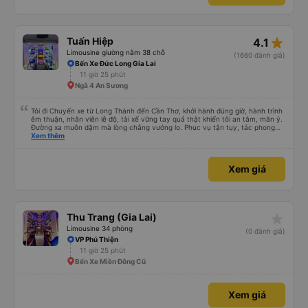
star_rate
Tuấn Hiệp
4.1
Limousine giường nằm 38 chỗ
(1660 đánh giá)
Bến Xe Đức Long Gia Lai
11 giờ 25 phút
Ngã 4 An Sương
Tôi đi Chuyến xe từ Long Thành đến Cần Thơ, khởi hành đúng giờ, hành trình
êm thuận, nhân viên lễ độ, tài xế vững tay quả thật khiến tôi an tâm, mãn ý.
Đường xa muôn dặm mà lòng chẳng vướng lo. Phục vụ tận tụy, tác phong
nghiêm cẩn, hiếm thấy giữa thời buổi kim tiền vội vã. Xã hội loạn đạo. Xin gửi
Xem thêm
lời tán dương chân thành, kính chúc nhà xe ngày một hưng thịnh, vạn lộ bình
an.”
Xem giá
star_rate
Thu Trang (Gia Lai)
Limousine 34 phòng
(0 đánh giá)
VP Phú Thiện
11 giờ 25 phút
Bến Xe Miền Đông Cũ
Xem giá