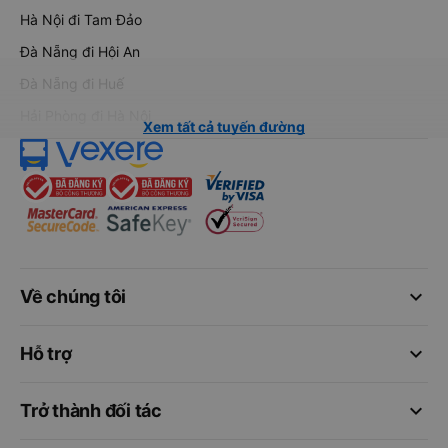
Hà Nội đi Tam Đảo
Đà Nẵng đi Hội An
Đà Nẵng đi Huế
Hải Phòng đi Hà Nội
Xem tất cả tuyến đường
keyboard_arrow_down
Về chúng tôi
keyboard_arrow_down
Hỗ trợ
keyboard_arrow_down
Trở thành đối tác