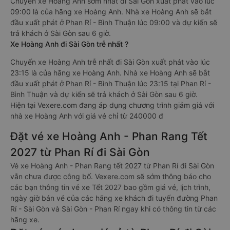
Chuyến xe Hoàng Anh sớm nhất đi Sài Gòn xuất phát vào lúc
09:00 là của hãng xe Hoàng Anh. Nhà xe Hoàng Anh sẽ bắt
đầu xuất phát ở Phan Rí - Bình Thuận lúc 09:00 và dự kiến sẽ
trả khách ở Sài Gòn sau 6 giờ.
Xe Hoàng Anh đi Sài Gòn trễ nhất ?
Chuyến xe Hoàng Anh trễ nhất đi Sài Gòn xuất phát vào lúc
23:15 là của hãng xe Hoàng Anh. Nhà xe Hoàng Anh sẽ bắt
đầu xuất phát ở Phan Rí - Bình Thuận lúc 23:15 tại Phan Rí -
Bình Thuận và dự kiến sẽ trả khách ở Sài Gòn sau 6 giờ.
Hiện tại Vexere.com đang áp dụng chương trình giảm giá với
nhà xe Hoàng Anh với giá vé chỉ từ 240000 đ
Đặt vé xe Hoàng Anh - Phan Rang Tết
2027 từ Phan Rí đi Sài Gòn
Vé xe Hoàng Anh - Phan Rang tết 2027 từ Phan Rí đi Sài Gòn
vẫn chưa được công bố. Vexere.com sẽ sớm thông báo cho
các bạn thông tin vé xe Tết 2027 bao gồm giá vé, lịch trình,
ngày giờ bán vé của các hãng xe khách đi tuyến đường Phan
Rí - Sài Gòn và Sài Gòn - Phan Rí ngay khi có thông tin từ các
hãng xe.