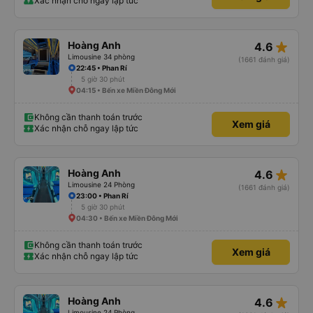
Xác nhận chỗ ngay lập tức
star_rate
Hoàng Anh
4.6
Limousine 34 phòng
(1661 đánh giá)
22:45 • Phan Rí
5 giờ 30 phút
04:15 • Bến xe Miền Đông Mới
Không cần thanh toán trước
Xem giá
Xác nhận chỗ ngay lập tức
star_rate
Hoàng Anh
4.6
Limousine 24 Phòng
(1661 đánh giá)
23:00 • Phan Rí
5 giờ 30 phút
04:30 • Bến xe Miền Đông Mới
Không cần thanh toán trước
Xem giá
Xác nhận chỗ ngay lập tức
star_rate
Hoàng Anh
4.6
Limousine 24 Phòng