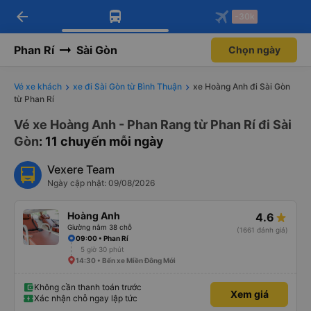
arrow_back
Tải app Vexere ngay!
Tải app Vexere
-30k
Mở app
Mở app
Nhận ưu đãi thành viên độc
-30k/ghế khi đặt vé máy bay qua
quyền
app
Phan Rí
Sài Gòn
Chọn ngày
Vé xe khách
xe đi Sài Gòn từ Bình Thuận
xe Hoàng Anh đi Sài Gòn
từ Phan Rí
Vé xe Hoàng Anh - Phan Rang từ Phan Rí đi Sài
Gòn
: 11 chuyến mỗi ngày
Vexere Team
Ngày cập nhật: 09/08/2026
Hoàng Anh
4.6
Giường nằm 38 chỗ
(1661 đánh giá)
09:00 • Phan Rí
5 giờ 30 phút
14:30 • Bến xe Miền Đông Mới
Không cần thanh toán trước
Xem giá
Xác nhận chỗ ngay lập tức