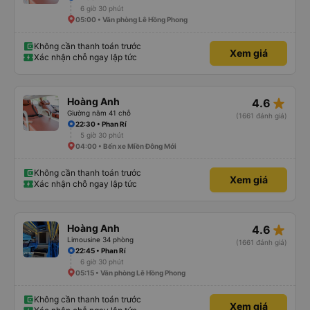
6 giờ 30 phút
05:00 • Văn phòng Lê Hồng Phong
Không cần thanh toán trước
Xem giá
Xác nhận chỗ ngay lập tức
star_rate
Hoàng Anh
4.6
Giường nằm 41 chỗ
(1661 đánh giá)
22:30 • Phan Rí
5 giờ 30 phút
04:00 • Bến xe Miền Đông Mới
Không cần thanh toán trước
Xem giá
Xác nhận chỗ ngay lập tức
star_rate
Hoàng Anh
4.6
Limousine 34 phòng
(1661 đánh giá)
22:45 • Phan Rí
6 giờ 30 phút
05:15 • Văn phòng Lê Hồng Phong
Không cần thanh toán trước
Xem giá