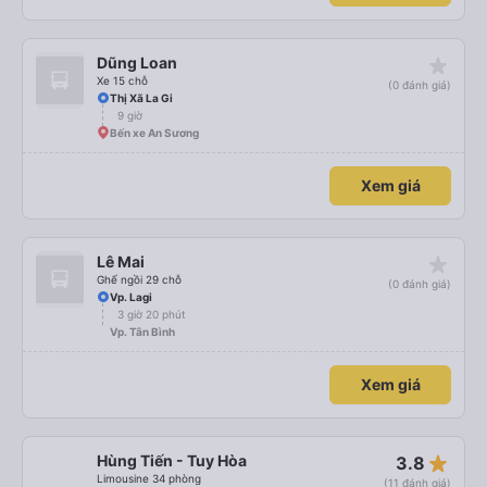
star_rate
Dũng Loan
Xe 15 chỗ
(0 đánh giá)
Thị Xã La Gi
9 giờ
Bến xe An Sương
Xem giá
star_rate
Lê Mai
Ghế ngồi 29 chỗ
(0 đánh giá)
Vp. Lagi
3 giờ 20 phút
Vp. Tân Bình
Xem giá
star_rate
Hùng Tiến - Tuy Hòa
3.8
Limousine 34 phòng
(11 đánh giá)