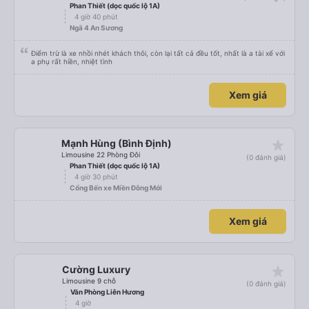
Phan Thiết (dọc quốc lộ 1A)
4 giờ 40 phút
Ngã 4 An Sương
Điểm trừ là xe nhồi nhét khách thôi, còn lại tất cả đều tốt, nhất là a tài xế với
a phụ rất hiền, nhiệt tình
Xem giá
star_rate
Mạnh Hùng (Bình Định)
Limousine 22 Phòng Đôi
(0 đánh giá)
Phan Thiết (dọc quốc lộ 1A)
4 giờ 30 phút
Cổng Bến xe Miền Đông Mới
Xem giá
star_rate
Cường Luxury
Limousine 9 chỗ
(0 đánh giá)
Văn Phòng Liên Hương
4 giờ