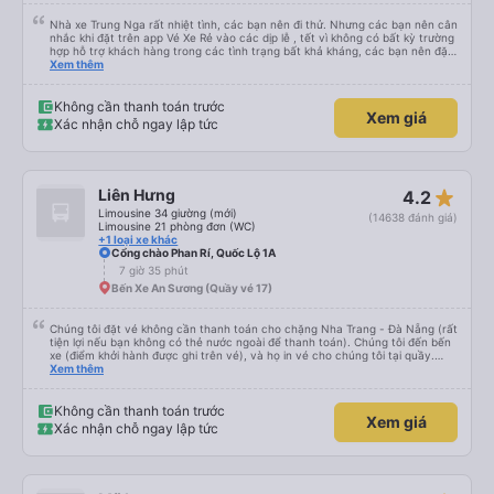
Nhà xe Trung Nga rất nhiệt tình, các bạn nên đi thử. Nhưng các bạn nên cân
nhắc khi đặt trên app Vé Xe Rẻ vào các dịp lễ , tết vì không có bất kỳ trường
hợp hỗ trợ khách hàng trong các tình trạng bất khả kháng, các bạn nên đặt
trực tiếp với nhà xe sẽ an toàn hơn.
Xem thêm
Không cần thanh toán trước
Xem giá
Xác nhận chỗ ngay lập tức
star_rate
Liên Hưng
4.2
Limousine 34 giường (mới)
(14638 đánh giá)
Limousine 21 phòng đơn (WC)
+1 loại xe khác
Cổng chào Phan Rí, Quốc Lộ 1A
7 giờ 35 phút
Bến Xe An Sương (Quầy vé 17)
Chúng tôi đặt vé không cần thanh toán cho chặng Nha Trang - Đà Nẵng (rất
tiện lợi nếu bạn không có thẻ nước ngoài để thanh toán). Chúng tôi đến bến
xe (điểm khởi hành được ghi trên vé), và họ in vé cho chúng tôi tại quầy.
Chúng tôi cũng quyết định mua vé chiều về trực tiếp tại quầy, vì giá vé trên
Xem thêm
ứng dụng cũng giống nhau. Đầu tiên, chúng tôi đi xe buýt nhỏ đến điểm hẹn,
sau đó chuyển sang xe giường nằm. Tôi khuyên bạn nên mang theo áo len
ấm hoặc áo khoác mỏng, vì thỉnh thoảng trời khá lạnh, và chăn mền thì hơi
Không cần thanh toán trước
Xem giá
cũ, nhưng vẫn có sẵn. Cổng USB để sạc điện thoại hoạt động tốt, và có giấy
Xác nhận chỗ ngay lập tức
vệ sinh. Mọi thứ khá sạch sẽ. Chúng tôi trở về từ Đà Nẵng (bến xe Đà Nẵng,
Nhà ga B2, Lối ra 8) trên một loại xe buýt khác với ba hàng ghế ngả. Xe ít
rộng rãi hơn, nhưng vẫn khá thoải mái và tốt hơn nhiều so với một chuyến đi
8-10 tiếng ngồi một chỗ. Chúng tôi cũng dừng lại gần Nha Trang và sau đó
được đưa đến ga bằng xe buýt nhỏ. Họ cũng vận chuyển hàng hóa trong