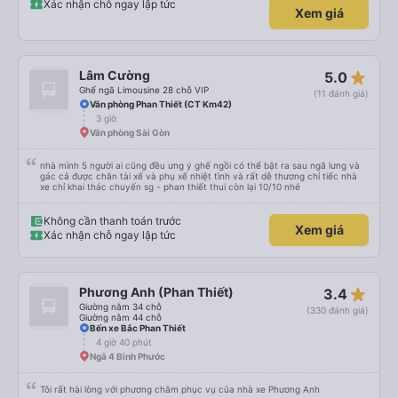
Xác nhận chỗ ngay lập tức
Xem giá
star_rate
Lâm Cường
5.0
Ghế ngã Limousine 28 chỗ VIP
(11 đánh giá)
Văn phòng Phan Thiết (CT Km42)
3 giờ
Văn phòng Sài Gòn
nhà mình 5 người ai cũng đều ưng ý ghế ngồi có thể bật ra sau ngã lưng và
gác cả được chân tài xế và phụ xế nhiệt tình và rất dễ thương chỉ tiếc nhà
xe chỉ khai thác chuyến sg - phan thiết thui còn lại 10/10 nhé
Không cần thanh toán trước
Xem giá
Xác nhận chỗ ngay lập tức
star_rate
Phương Anh (Phan Thiết)
3.4
Giường nằm 34 chỗ
(330 đánh giá)
Giường nằm 44 chỗ
Bến xe Bắc Phan Thiết
4 giờ 40 phút
Ngã 4 Bình Phước
Tôi rất hài lòng với phương châm phục vụ của nhà xe Phương Anh