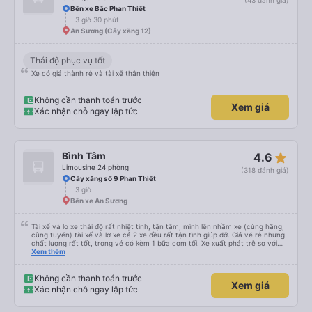
(43 đánh giá)
do nhu cầu quá cao! Đừng chần chừ nhé! 👍
Bến xe Bắc Phan Thiết
3 giờ 30 phút
An Sương (Cây xăng 12)
Thái độ phục vụ tốt
Xe có giá thành rẻ và tài xế thân thiện
Không cần thanh toán trước
Xem giá
Xác nhận chỗ ngay lập tức
star_rate
Bình Tâm
4.6
Limousine 24 phòng
(318 đánh giá)
Cây xăng số 9 Phan Thiết
3 giờ
Bến xe An Sương
Tài xế và lơ xe thái độ rất nhiệt tình, tận tâm, mình lên nhầm xe (cùng hãng,
cùng tuyến) tài xế và lơ xe cả 2 xe đều rất tận tình giúp đỡ. Giá vé rẻ nhưng
chất lượng rất tốt, trong vé có kèm 1 bữa cơm tối. Xe xuất phát trễ so với
trên app 45p, nhưng do bão nên trời mưa rất to, có thể thông cảm được.
Xem thêm
99/10
Không cần thanh toán trước
Xem giá
Xác nhận chỗ ngay lập tức