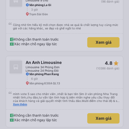
Limousine 9 chỗ
(96 đánh giá)
Văn phòng La Gi
3 giờ
Trạm Sài Gòn
Cũng nhờ tìm hiểu kỹ mới chọn được nhà xe quá là chất lượng tuy cùng mức
giá với các hãng khác, xe đẹp và ghế ngồi to nhé
Không cần thanh toán trước
Xem giá
Xác nhận chỗ ngay lập tức
star_rate
An Anh Limousine
4.8
Limousine 34 Phòng Đơn
(10386 đánh giá)
Limousine 24 Phòng Đôi
Văn phòng Phan Rang
6 giờ
Văn phòng 638A QL13
mình vote 5 sao cho nhân viên ,nhất là bạn tên Sim ở văn phòng Nha Trang
nhiệt tình,chu đáo,tư vấn tận tình hợp lý,kiên nhẫn nghe yêu cầu thay đổi
của khách hàng và giải quyết nhiệt tình thấu đáo.Mười điểm cho thái độ & sự
chuyên nghiệp của bạn Sim. Mình ấn tượng với bạn Sim và có hỏi thăm tài xế
Xem thêm
về bạn ấy và biết bạn ấy là người Đà Lạt ,niềm nở nhẹ nhàng ánh mắt rất
tập trung lắng nghe. Thật tuyệt vời Các nhân viên còn lại cũng rất tốt nói
chuyện nhẹ nhàng và rất ok,Về thái độ nhân viên &tài xế thì mình chắc chắn
Không cần thanh toán trước
Xem giá
ăn đứt các hãng xe dịch vụ hiện nay. Chất lượng dịch vụ trong xe cũng có
Xác nhận chỗ ngay lập tức
nhỉnh hơn các hãng khác về thái độ bác tài & xe tương đối ok so với hãng
khác Nếu cần tốt hơn thì hãng nên lót tấm nệm mỏng (mình đã từng trải
nghiệm) để khi bẩn thì giặt ,chứ nằm trực tiếp trên ghế da thì rất mau hôi và