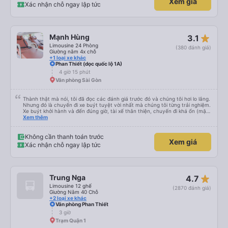
Xem giá
Xác nhận chỗ ngay lập tức
star_rate
Mạnh Hùng
3.1
Limousine 24 Phòng
(380 đánh giá)
Giường nằm 4x chỗ
+1 loại xe khác
Phan Thiết (dọc quốc lộ 1A)
4 giờ 15 phút
Văn phòng Sài Gòn
Thành thật mà nói, tôi đã đọc các đánh giá trước đó và chúng tôi hơi lo lắng.
Nhưng đó là chuyến đi xe buýt tuyệt vời nhất mà chúng tôi từng trải nghiệm.
Xe buýt khởi hành và đến đúng giờ, tài xế thân thiện, chuyến đi khá ổn (mặc
dù vẫn hơi xóc, nhưng đó là đặc trưng của Việt Nam ^^), và chỗ ngồi thoải
Xem thêm
mái. Chúng tôi thực sự rất hài lòng.
Không cần thanh toán trước
Xem giá
Xác nhận chỗ ngay lập tức
star_rate
Trung Nga
4.7
Limousine 12 ghế
(2870 đánh giá)
Giường Nằm 40 Chỗ
+2 loại xe khác
Văn phòng Phan Thiết
3 giờ
Trạm Quận 1