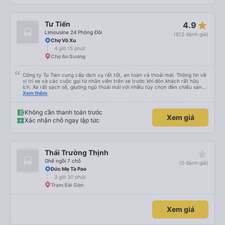
star_rate
Tư Tiến
4.9
Limousine 24 Phòng Đôi
(812 đánh giá)
Chợ Võ Xu
4 giờ 15 phút
Chợ An Sương
Công ty Tu Tien cung cấp dịch vụ rất tốt, an toàn và thoải mái. Thông tin về
vị trí xe và các cuộc gọi từ nhân viên trên xe trước khi đón khách rất hữu
ích. Xe rất sạch sẽ, giường ngủ thoải mái với nhiều tùy chọn đèn chiếu sáng
và cổng USB được đặt ở vị trí thuận tiện. Nhân viên rất lịch sự và xe đến
Xem thêm
điểm đến sớm hơn dự kiến. Cảm ơn!
Không cần thanh toán trước
Xem giá
Xác nhận chỗ ngay lập tức
star_rate
Thái Trường Thịnh
Ghế ngồi 7 chỗ
(0 đánh giá)
Đức Mẹ Tà Pao
3 giờ 30 phút
Trạm Sài Gòn
Xem giá