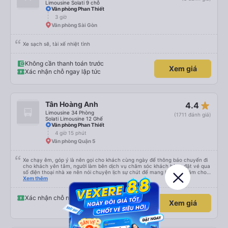
Limousine Solati 9 chỗ
Văn phòng Phan Thiết
3 giờ
Văn phòng Sài Gòn
Xe sạch sẽ, tài xế nhiệt tình
Không cần thanh toán trước
Xem giá
Xác nhận chỗ ngay lập tức
star_rate
Tân Hoàng Anh
4.4
Limousine 34 Phòng
(1711 đánh giá)
Solati Limousine 12 Ghế
Văn phòng Phan Thiết
4 giờ 15 phút
Văn phòng Quận 5
Xe chạy êm, góp ý là nên gọi cho khách cùng ngày để thông báo chuyến đi
cho khách yên tâm, người làm bên dịch vụ chăm sóc khách hàng đặt vé qua
số điện thoại nhà xe nên nói chuyện lịch sự chút để mang lại thiện cảm cho
khách hàng
Xem thêm
Xác nhận chỗ ngay lập tức
Xem giá