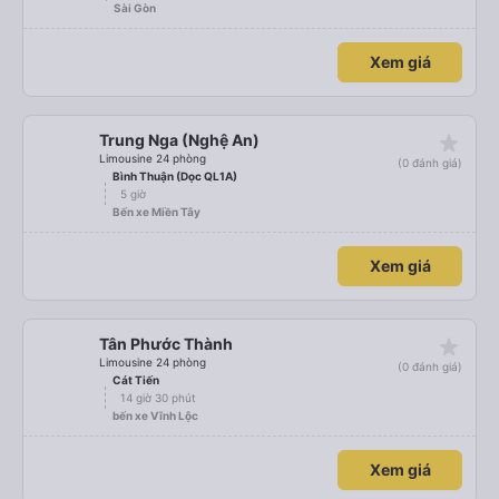
Sài Gòn
Xem giá
star_rate
Trung Nga (Nghệ An)
Limousine 24 phòng
(0 đánh giá)
Bình Thuận (Dọc QL1A)
5 giờ
Bến xe Miền Tây
Xem giá
star_rate
Tân Phước Thành
Limousine 24 phòng
(0 đánh giá)
Cát Tiến
14 giờ 30 phút
bến xe Vĩnh Lộc
Xem giá