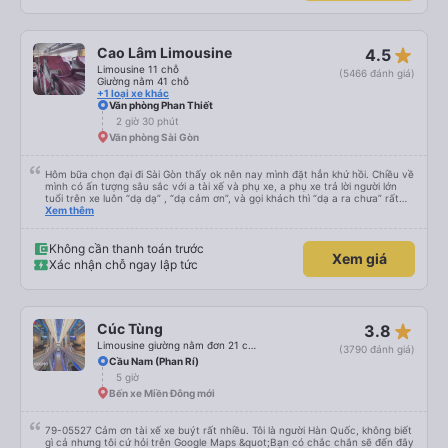
hộ nhà xe trong tương lai!
star_rate
Cao Lâm Limousine
4.5
Limousine 11 chỗ
(5466 đánh giá)
Giường nằm 41 chỗ
+1 loại xe khác
Văn phòng Phan Thiết
2 giờ 30 phút
Văn phòng Sài Gòn
Hôm bữa chọn đại đi Sài Gòn thấy ok nên nay mình đặt hẳn khứ hồi. Chiều về
mình có ấn tượng sâu sắc với a tài xế và phụ xe, a phụ xe trả lời người lớn
tuổi trên xe luôn “dạ dạ” , “dạ cảm ơn”, và gọi khách thì “dạ a ra chưa” rất
lịch sự, lúc giải thích cho khách thì cân cần nhẹ nhàng, anh tài xế thì chạy
Xem thêm
rất êm, trước khi xuống xe mình có khen a, trước giờ e say xe mà nay đi êm
không thấy mệt, anh bảo a rất ít khi phanh gấp, phanh gấp chi khách bị say
bị mệt dữ lắm. Mình cảm thấy các anh rất có tâm với nghề và có năng lượng
Không cần thanh toán trước
Xem giá
tích cực dù cho công việc vất vả. Dù đi cẩn thận nhưng trả khách đúng giờ,
Xác nhận chỗ ngay lập tức
sẽ ủng hộ nhà xe tiếp ạ
star_rate
Cúc Tùng
3.8
Limousine giường nằm đơn 21 chỗ (WC)
(3790 đánh giá)
Cầu Nam (Phan Rí)
5 giờ
Bến xe Miền Đông mới
79-05527 Cảm ơn tài xế xe buýt rất nhiều. Tôi là người Hàn Quốc, không biết
gì cả nhưng tôi cứ hỏi trên Google Maps &quot;Bạn có chắc chắn sẽ đến đây