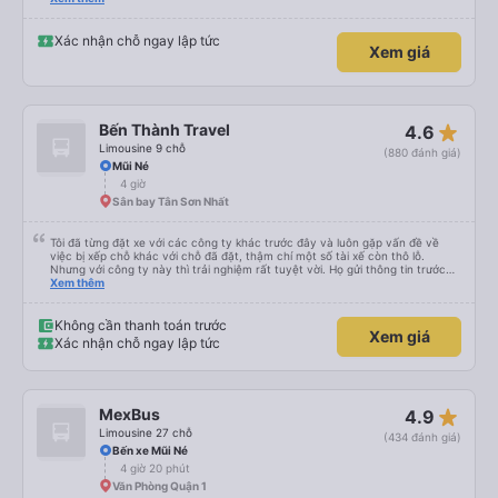
Cảm ơn nhà xe và vexere đã cho mình chuyến đi thoải mái và an toàn
Xác nhận chỗ ngay lập tức
Xem giá
star_rate
Bến Thành Travel
4.6
Limousine 9 chỗ
(880 đánh giá)
Mũi Né
4 giờ
Sân bay Tân Sơn Nhất
Tôi đã từng đặt xe với các công ty khác trước đây và luôn gặp vấn đề về
việc bị xếp chỗ khác với chỗ đã đặt, thậm chí một số tài xế còn thô lỗ.
Nhưng với công ty này thì trải nghiệm rất tuyệt vời. Họ gửi thông tin trước
nên tôi biết khi nào tài xế sẽ đến, đón tôi tại địa chỉ và xếp tôi ngồi đúng chỗ
Xem thêm
đã chọn. Không gặp quá nhiều rắc rối. Tài xế thân thiện, làm việc hiệu quả
và đưa tôi đến nơi rất nhanh chóng. Từ giờ trở đi tôi sẽ chỉ đặt xe với công ty
này. Tôi thường xuyên sử dụng dịch vụ xe limousine để đi lại giữa Thành phố
Không cần thanh toán trước
Xem giá
Hồ Chí Minh và Vũng Tàu. Trải nghiệm tuyệt vời, 👍🏽
Xác nhận chỗ ngay lập tức
star_rate
MexBus
4.9
Limousine 27 chỗ
(434 đánh giá)
Bến xe Mũi Né
4 giờ 20 phút
Văn Phòng Quận 1