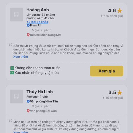
ko vệ sinh được, mình nằm cứ cảm giác nằm chung mồ hôi với người lạ nên
mình cứ phải mang cái mền mỏng để lót nằm. Chúc hãng xe luôn suôn sẻ
star_rate
Hoàng Anh
4.6
,thượng lộ bình an Hẹn gặp lại chuyến 5 giờ sáng mai
Limousine 34 phòng
(1656 đánh giá)
Giường nằm 41 chỗ
+2 loại xe khác
Phan Rí
5 giờ 30 phút
Bến xe Miền Đông Mới
Bác tài Mr Phụng lái xe rất êm, buổi tối sử dụng đèn khi cần cảnh báo thay vì
dùng kèn như nhiều Lái xe khác. => Khách đi xe đêm ngủ rất ngon. Xin cám
ơn Bác tài Phụng, kính chúc anh luôn khoẻ, luôn mãi có những chuyến đi an
toàn!
Xem thêm
Không cần thanh toán trước
Xem giá
Xác nhận chỗ ngay lập tức
star_rate
Thủy Hà Linh
3.5
Fortuner 7 chỗ
(115 đánh giá)
Văn phòng Hàm Tân
3 giờ 30 phút
Văn phòng Sài Gòn
Mình đặt xe trên hệ thống trả airpay được giảm 10%, trước giờ khởi hành 1
tiếng 30 phút tài xế để hẹn giờ đón, tài xế thân thiện dễ thương, xe đi sạch
sẽ thoái mái như xe gia đình, tài xế chạy đúng cung đường, có cho dừng ở
trạm đưng chân nghỉ, nói chung rất ô cê tiện lợi khi đặt xe trên app vexere.
Xem thêm