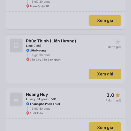
3 giờ 30 phút
Trạm Quận 10
Xem giá
star_rate
Phúc Thịnh (Liên Hương)
Limo 9 chỗ
(0 đánh giá)
Liên Hương
4 giờ 30 phút
Sân Bay Tân Sơn Nhất
Xem giá
star_rate
Hoàng Huy
3.0
Luxury 34 giường VIP
(7 đánh giá)
Thành phố Phan Thiết
5 giờ 40 phút
Suối Tiên
Xem giá