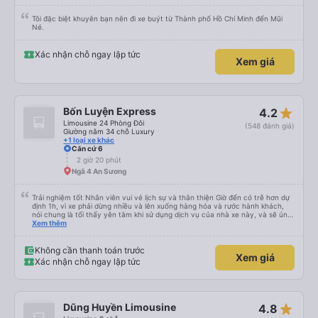
Tôi đặc biệt khuyên bạn nên đi xe buýt từ Thành phố Hồ Chí Minh đến Mũi
Né.
Xác nhận chỗ ngay lập tức
Xem giá
star_rate
Bốn Luyện Express
4.2
Limousine 24 Phòng Đôi
(548 đánh giá)
Giường nằm 34 chỗ Luxury
+1 loại xe khác
Căn cứ 6
2 giờ 20 phút
Ngã 4 An Sương
Trải nghiệm tốt Nhân viên vui vẻ lịch sự và thân thiện Giờ đến có trễ hơn dự
định 1h, vì xe phải dừng nhiều và lên xuống hàng hóa và rước hành khách,
nói chung là tối thấy yên tâm khi sử dụng dịch vụ của nhà xe này, và sẽ ủng
hộ và giới thiệu cho người thân sử dụng dịch vụ của nhà xe này
Xem thêm
Không cần thanh toán trước
Xem giá
Xác nhận chỗ ngay lập tức
star_rate
Dũng Huyền Limousine
4.8