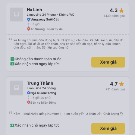
star_rate
Hà Linh
4.3
Limousine 24 Phòng - Không WC
(1430 đánh giá)
Vòng xoay Suối Cát
4 giờ
An Sương - Siêu thị đá
Xe trung chuyển đón đúng h, tài xế lịch sự, chu đáo. Xe 34c sạch sẽ, đầy đủ
tiện nghi. Tài xế lái xe cẩn thận, phụ xe sắp xếp đồ đạc, hành lý của khách
chu đáo, cẩn thận. Sẽ tiếp tục ủng hộ
Không cần thanh toán trước
Xem giá
Xác nhận chỗ ngay lập tức
star_rate
Trung Thành
4.7
Limousine 24 phòng
(31 đánh giá)
Ngã 4 Liên Hương
5 giờ 40 phút
Bến xe Miền Đông
Kèm 1 chai Nước uống Number 1, 1 lon nước yến, 2 khăn ướt. Chất lượng 👌
Xác nhận chỗ ngay lập tức
Xem giá