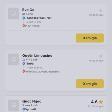
star_rate
Evo Go
Xe 4 chỗ
(0 đánh giá)
Thành phố Phan Thiết
2 giờ 18 phút
P. An Khánh
Xem giá
star_rate
Quyền Limousine
Xe VIP 9 chỗ
(0 đánh giá)
Tân Hải
4 giờ 50 phút
VP Nhà xe Quyền Limousine
Xem giá
star_rate
Quốc Ngọc
4.6
Starex 9 chỗ
(21 đánh giá)
Vp. La Gi