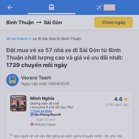
arrow_back
-30k
Bình Thuận
Sài Gòn
Chọn ngày
Vé xe khách
xe đi Sài Gòn từ Bình Thuận
Đặt mua vé xe 57 nhà xe đi Sài Gòn từ Bình
Thuận chất lượng cao và giá vé ưu đãi nhất
:
1739 chuyến mỗi ngày
Vexere Team
Ngày cập nhật: 08/08/2026
Minh Nghĩa
4.6
Giường nằm 36 chỗ
(1783 đánh giá)
Limousine 9 chỗ (Đi Cao Tốc)
+1 loại xe khác
Văn Phòng Phan Rí
3 giờ 45 phút
VP Bình Thạnh
Mọi người rất rất nên đặt hãng xe minh nghĩa chuyến HCM - ĐL nhé. Gia