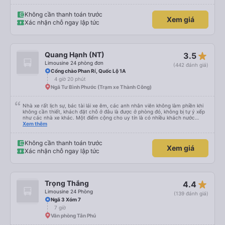
Không cần thanh toán trước
Xem giá
Xác nhận chỗ ngay lập tức
star_rate
Quang Hạnh (NT)
3.5
Limousine 24 phòng đơn
(442 đánh giá)
Cổng chào Phan Rí, Quốc Lộ 1A
4 giờ 20 phút
Ngã Tư Bình Phước (Trạm xe Thành Công)
Nhà xe rất lịch sự, bác tài lái xe êm, các anh nhân viên không làm phiền khi
không cần thiết, khách đặt chỗ ở đâu là được ở phòng đó, không bị tự ý xếp
như các nhà xe khác. Một điểm cộng cho uy tín là có nhiều khách nước
Xem thêm
ngoài đi cùng chuyến để đến Nha Trang nha!
Không cần thanh toán trước
Xem giá
Xác nhận chỗ ngay lập tức
star_rate
Trọng Thắng
4.4
Limousine 24 Phòng
(139 đánh giá)
Ngã 3 Xóm 7
7 giờ
Văn phòng Tân Phú