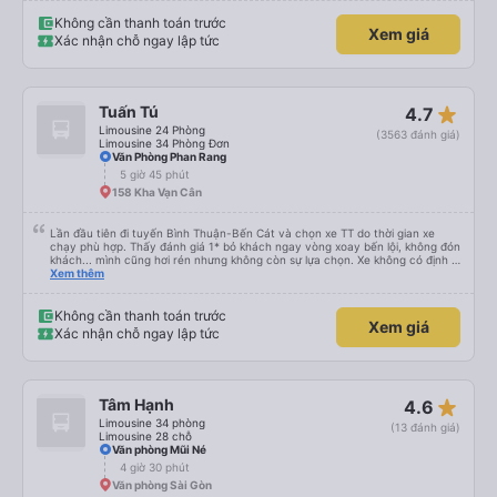
vậy mà còn điện thoại,gửi tin nhắn nữa mới ghê. May mắn cuối cùng mọi
người cũng tới nói an toàn. Cảm ơn trời phật
Không cần thanh toán trước
Xem giá
Xác nhận chỗ ngay lập tức
star_rate
Tuấn Tú
4.7
Limousine 24 Phòng
(3563 đánh giá)
Limousine 34 Phòng Đơn
Văn Phòng Phan Rang
5 giờ 45 phút
158 Kha Vạn Cân
Lần đầu tiên đi tuyến Bình Thuận-Bến Cát và chọn xe TT do thời gian xe
chạy phù hợp. Thấy đánh giá 1* bỏ khách ngay vòng xoay bến lội, không đón
khách... mình cũng hơi rén nhưng không còn sự lựa chọn. Xe không có định vị
nhưng chạy đúng giờ, lệch có vài phút. Tài xế, phụ xe thân thiện, trả khách
Xem thêm
tận nơi. Xe sạch sẽ, hiện đại có điều máy lạnh mất nắp, nên hơi lạnh cứ phà
phà. Điểm 10 cho chất lượng. Sẽ đi lại nếu có dịp.
Không cần thanh toán trước
Xem giá
Xác nhận chỗ ngay lập tức
star_rate
Tâm Hạnh
4.6
Limousine 34 phòng
(13 đánh giá)
Limousine 28 chỗ
Văn phòng Mũi Né
4 giờ 30 phút
Văn phòng Sài Gòn