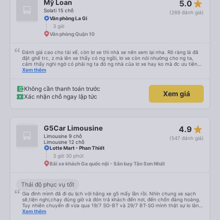
star_rate
Mỹ Loan
5.0
suốt chuyến đi, và có thể sẽ có những điểm dừng chân. Tôi khuyên bạn nên
chọn công ty này và đặt chỗ ngồi VIP.
Solati 15 chỗ
(269 đánh giá)
Văn phòng La Gi
3 giờ
Văn phòng Quận 10
Đánh giá cao cho tài xế, còn lơ xe thì nhà xe nên xem lại nha. Rõ ràng là đã
đặt ghế trc, z mà lên xe thấy có ng ngồi, lơ xe còn nói nhường cho ng ta,
cảm thấy nghi ngờ có phải ng ta đó ng nhà của lơ xe hay ko mà đc ưu tiên
như z, z đặt ghế làm j. Nhưg tài xế đã đứng ra giải quyết nên đánh giá 5* cho
Xem thêm
tài nha
Không cần thanh toán trước
Xem giá
Xác nhận chỗ ngay lập tức
star_rate
G5Car Limousine
4.9
Limousine 9 chỗ
(547 đánh giá)
Limousine 12 chỗ
Lotte Mart - Phan Thiết
3 giờ 30 phút
Bãi xe khách Ga quốc nội - Sân bay Tân Sơn Nhất
Thái độ phục vụ tốt
Gia đình mình đã đi du lịch với hãng xe g5 mấy lần rồi. Nhìn chung xe sạch
sẽ,tiện nghi,chạy đúng giờ và đón trả khách đến nơi, đến chốn đàng hoàng.
Tuy nhiên chuyến đi vừa qua 19/7 SG-BT và 29/7 BT-SG mình thật sự lo lắng,
yếu tim với bác tài . Ko biết may mắn hay xúi quẩy mà chuyến đi khứ hồi đều
Xem thêm
gặp bác ấy. Bác chạy xe mà cứ bóp kèn vượt mặt xe khác suốt,chạy tốc độ