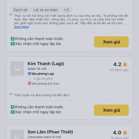
Sạch sẽ
Lái xe an toàn
+3
Thực sự rất hài lòng với chất lượng dịch vụ của nhà xe này. Từ phòng chờ đã
được đón tiếp nhiệt tình, nồng hậu, có phục vụ mì ly và cafe hòa tan miễn
phí, ghế ngồi thoải mái, không gian sạch sẽ. Tiếp đến là khi lên xe thì cảm
giác "WOW sao cái xe gì mà đẹp thế, nội thất sao mà đẹp thế". Với bản thân
Xem thêm
mình, đây là loại ghế mà mình cảm thấy thoải mái nhất từ trước đến giờ đối
với xe khách đường dài. Nằm thẳng chân, thẳng lưng ngủ rất ngon lành. Bác
tài thì lịch sự, nhiệt tình, chuyên nghiệp. Ngoài ra còn có các chương trình
Không cần thanh toán trước
Xem giá
phim, nhạc đa dạng trên xe. Thật là đáng tiền cho 1 chuyến đi. Nhưng mà
Xác nhận chỗ ngay lập tức
cũng có 1 số lỗi nhà xe cần khắc phục nhe: Đến sát giờ xe khởi hành mình
mới nhận được điện thoại của nhà xe mà đúng ra nhà xe phải gọi cho mình từ
khi mình đặt vé và ít nhất là 1 tiếng trước khi xe khởi hành chớ; màn hình nên
có kết nối wifi để khách có thêm lựa chọn nội dung ngoài các nội dung chép
sẵn. Mình quên chụp hình phòng chờ hix
star_rate
Kim Thành (Lagi)
4.2
Solati 16 chỗ
(10 đánh giá)
Văn phòng Lagi
2 giờ 40 phút
Văn phòng Sài Gòn
Thật tuyệt và đưa chúng tôi đến đích
Không cần thanh toán trước
Xem giá
Xác nhận chỗ ngay lập tức
star_rate
Sơn Lâm (Phan Thiết)
4.0
Limousine Iveco 9 chỗ
(8 đánh giá)