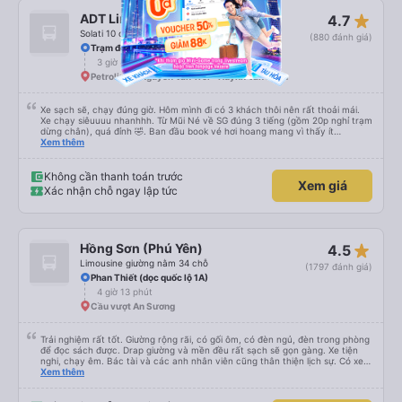
star_rate
ADT Limousine
4.7
Solati 10 chỗ
(880 đánh giá)
Trạm đón trả Mũi Né
3 giờ 45 phút
Petrolimex Nguyễn Văn Trỗi - Huỳnh Văn Bánh
Xe sạch sẽ, chạy đúng giờ. Hôm mình đi có 3 khách thôi nên rất thoải mái.
Xe chạy siêuuuu nhanhhh. Từ Mũi Né về SG đúng 3 tiếng (gồm 20p nghỉ trạm
dừng chân), quá đỉnh 🤣. Ban đầu book vé hơi hoang mang vì thấy ít
feedback, cũng ko thấy nhà xe gọi xác nhận. Bên đây tx chỉ gọi trước 30p
Xem thêm
giờ xe chạy thôi, còn lại các thông tin khác tự xem trên app và mail. Góp ý
với nhà xe là nên gọi xác nhận với khách sau khi khách book vé và thanh
toán thành công nha.
Không cần thanh toán trước
Xem giá
Xác nhận chỗ ngay lập tức
star_rate
Hồng Sơn (Phú Yên)
4.5
Limousine giường nằm 34 chỗ
(1797 đánh giá)
Phan Thiết (dọc quốc lộ 1A)
4 giờ 13 phút
Cầu vượt An Sương
Trải nghiệm rất tốt. Giường rộng rãi, có gối ôm, có đèn ngủ, đèn trong phòng
để đọc sách được. Drap giường và mền đều rất sạch sẽ gọn gàng. Xe tiện
nghi, chạy êm. Bác tài và các anh nhân viên cũng thân thiện lịch sự. Có xe
trung chuyển về nội thành thành phố tuy hoà rất tiện. Giá vé hợp lý. Nói
Xem thêm
chung là mình rất ưng ý, cảm ơn nhà xe.