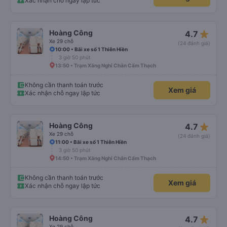
Xác nhận chỗ ngay lập tức
star_rate
Hoàng Công
4.7
Xe 29 chỗ
(24 đánh giá)
10:00 • Bãi xe số 1 Thiên Hiền
3 giờ 50 phút
13:50 • Trạm Xăng Nghỉ Chân Cẩm Thạch
Không cần thanh toán trước
Xem giá
Xác nhận chỗ ngay lập tức
star_rate
Hoàng Công
4.7
Xe 29 chỗ
(24 đánh giá)
11:00 • Bãi xe số 1 Thiên Hiền
3 giờ 50 phút
14:50 • Trạm Xăng Nghỉ Chân Cẩm Thạch
Không cần thanh toán trước
Xem giá
Xác nhận chỗ ngay lập tức
star_rate
Hoàng Công
4.7
Xe 29 chỗ