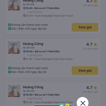
star_rate
Hoàng Công
4.7
Xe 29 chỗ
(24 đánh giá)
16:45 • Bãi xe số 1 Thiên Hiền
3 giờ 50 phút
20:35 • Trạm Xăng Nghỉ Chân Cẩm Thạch
Không cần thanh toán trước
Xem giá
Xác nhận chỗ ngay lập tức
star_rate
Hoàng Công
4.7
Xe 29 chỗ
(24 đánh giá)
18:00 • Bãi xe số 1 Thiên Hiền
3 giờ 50 phút
21:50 • Trạm Xăng Nghỉ Chân Cẩm Thạch
Không cần thanh toán trước
Xem giá
Xác nhận chỗ ngay lập tức
star_rate
Hoàng Công
4.7
Xe 29 chỗ
(24 đánh giá)
19:00 • Bãi xe số 1 Thiên Hiền
3 giờ 50 phút
22:50 • Trạm Xăng Nghỉ Chân Cẩm Thạch