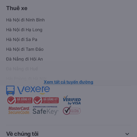
Thuê xe
Hà Nội đi Ninh Bình
Hà Nội đi Hạ Long
Hà Nội đi Sa Pa
Hà Nội đi Tam Đảo
Đà Nẵng đi Hội An
Đà Nẵng đi Huế
Hải Phòng đi Hà Nội
Xem tất cả tuyến đường
keyboard_arrow_down
Về chúng tôi