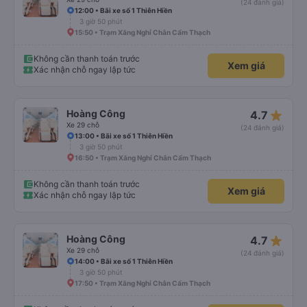
(24 đánh giá)
12:00 • Bãi xe số 1 Thiên Hiền
3 giờ 50 phút
15:50 • Trạm Xăng Nghỉ Chân Cẩm Thạch
Không cần thanh toán trước
Xem giá
Xác nhận chỗ ngay lập tức
star_rate
Hoàng Công
4.7
Xe 29 chỗ
(24 đánh giá)
13:00 • Bãi xe số 1 Thiên Hiền
3 giờ 50 phút
16:50 • Trạm Xăng Nghỉ Chân Cẩm Thạch
Không cần thanh toán trước
Xem giá
Xác nhận chỗ ngay lập tức
star_rate
Hoàng Công
4.7
Xe 29 chỗ
(24 đánh giá)
14:00 • Bãi xe số 1 Thiên Hiền
3 giờ 50 phút
17:50 • Trạm Xăng Nghỉ Chân Cẩm Thạch