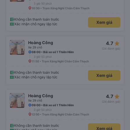
3 giờ 50 phút
10:50 • Trạm Xăng Nghỉ Chân Cẩm Thạch
Không cần thanh toán trước
Xem giá
Xác nhận chỗ ngay lập tức
star_rate
Hoàng Công
4.7
Xe 29 chỗ
(24 đánh giá)
08:00 • Bãi xe số 1 Thiên Hiền
3 giờ 50 phút
11:50 • Trạm Xăng Nghỉ Chân Cẩm Thạch
Không cần thanh toán trước
Xem giá
Xác nhận chỗ ngay lập tức
star_rate
Hoàng Công
4.7
Xe 29 chỗ
(24 đánh giá)
09:00 • Bãi xe số 1 Thiên Hiền
3 giờ 50 phút
12:50 • Trạm Xăng Nghỉ Chân Cẩm Thạch
Không cần thanh toán trước
Xem giá