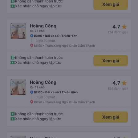
Không cần thanh toán trước
Xem giá
Xác nhận chỗ ngay lập tức
star_rate
Hoàng Công
4.7
Xe 29 chỗ
(24 đánh giá)
15:00 • Bãi xe số 1 Thiên Hiền
3 giờ 50 phút
18:50 • Trạm Xăng Nghỉ Chân Cẩm Thạch
Không cần thanh toán trước
Xem giá
Xác nhận chỗ ngay lập tức
star_rate
Hoàng Công
4.7
Xe 29 chỗ
(24 đánh giá)
16:00 • Bãi xe số 1 Thiên Hiền
3 giờ 50 phút
19:50 • Trạm Xăng Nghỉ Chân Cẩm Thạch
Không cần thanh toán trước
Xem giá
Xác nhận chỗ ngay lập tức