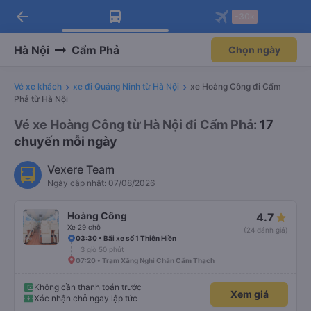
arrow_back
Tải app Vexere ngay!
Tải app Vexere
-30k
Mở app
Mở app
Nhận ưu đãi thành viên độc
-30k/ghế khi đặt vé máy bay qua
quyền
app
Hà Nội
Cẩm Phả
Chọn ngày
Vé xe khách
xe đi Quảng Ninh từ Hà Nội
xe Hoàng Công đi Cẩm
Phả từ Hà Nội
Vé xe Hoàng Công từ Hà Nội đi Cẩm Phả
: 17
chuyến mỗi ngày
Vexere Team
Ngày cập nhật: 07/08/2026
Hoàng Công
4.7
Xe 29 chỗ
(24 đánh giá)
03:30 • Bãi xe số 1 Thiên Hiền
3 giờ 50 phút
07:20 • Trạm Xăng Nghỉ Chân Cẩm Thạch
Không cần thanh toán trước
Xem giá
Xác nhận chỗ ngay lập tức