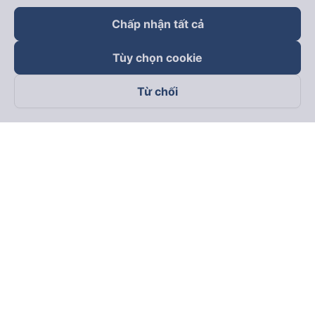
Chấp nhận tất cả
Tùy chọn cookie
Từ chối
Theo dõi chúng tôi trên
Facebook
Tiktok
Youtube
Công ty TNHH Thương Mại Dịch Vụ Vexere
Địa chỉ đăng ký kinh doanh: 8C Chữ Đồng Tử, Phường Tân
Sơn Nhất, TP. Hồ Chí Minh, Việt Nam
Địa chỉ
:
Lầu 2, toà nhà H3 Circo Hoàng Diệu, 384 Hoàng Diệu,
Phường Khánh Hội, TP Hồ Chí Minh, Việt Nam
Tầng 3, toà nhà 101 Láng Hạ, 101 Láng Hạ, Phường Láng, TP.
Hà Nội, Việt Nam
Giấy chứng nhận ĐKKD số 0315133726 do Sở KH và ĐT TP.
Hồ Chí Minh cấp lần đầu ngày 27/6/2018