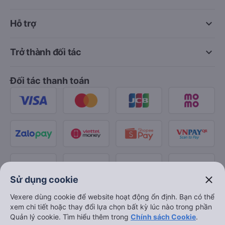
keyboard_arrow_down
Hỗ trợ
keyboard_arrow_down
Trở thành đối tác
Đối tác thanh toán
close
Sử dụng cookie
Vexere dùng cookie để website hoạt động ổn định. Bạn có thể
xem chi tiết hoặc thay đổi lựa chọn bất kỳ lúc nào trong phần
Quản lý cookie. Tìm hiểu thêm trong
Chính sách Cookie
.