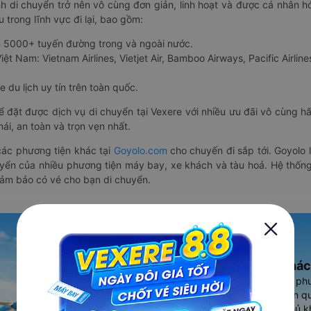
nh di chuyển trở nên vô cùng đơn giản, linh hoạt và được cá nhân h
 trong lĩnh vực đi lại, bao gồm:
n 5000+ tuyến đường trong và ngoài nước.
ệt Nam: Vietnam Airlines, Vietjet Air, Bamboo Airways, Pacific Airlines
 du lịch uy tín trên toàn quốc.
thể đặt được dịch vụ di chuyển tại Vexere với nhiều ưu đãi vô cùng 
i, an toàn và trọn vẹn nhất.
ác phương tiện khác tại
Goyolo.com
cho chuyến đi sắp tới. Goyolo
huyển của nhiều phương tiện máy bay, xe khách và tàu hoả. Hệ thống
đảm bảo có vé cho bạn di chuyển.
Ứng dụng đặt vé Xe khác
Vexere - ứng dụng đặt vé đa ph
cao, 5000+ tuyến đường toàn qu
vụ thuê xe máy, xe du lịch phủ k