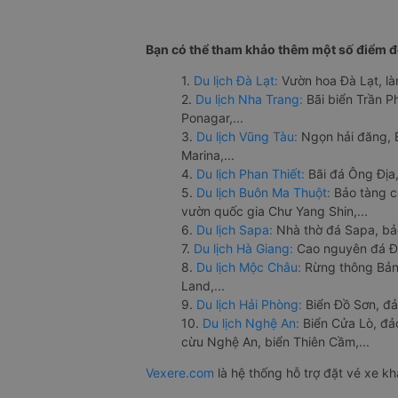
Bạn có thể tham khảo thêm một số điểm đế
1.
Du lịch Đà Lạt:
Vườn hoa Đà Lạt, là
2.
Du lịch Nha Trang:
Bãi biển Trần 
Ponagar,...
3.
Du lịch Vũng Tàu:
Ngọn hải đăng, 
Marina,...
4.
Du lịch Phan Thiết:
Bãi đá Ông Địa,
5.
Du lịch Buôn Ma Thuột:
Bảo tàng c
vườn quốc gia Chư Yang Shin,...
6.
Du lịch Sapa:
Nhà thờ đá Sapa, bả
7.
Du lịch Hà Giang:
Cao nguyên đá Đồ
8.
Du lịch Mộc Châu:
Rừng thông Bản 
Land,...
9.
Du lịch Hải Phòng:
Biển Đồ Sơn, đả
10.
Du lịch Nghệ An:
Biển Cửa Lò, đ
cừu Nghệ An, biển Thiên Cầm,...
Vexere.com
là hệ thống hỗ trợ đặt vé xe k