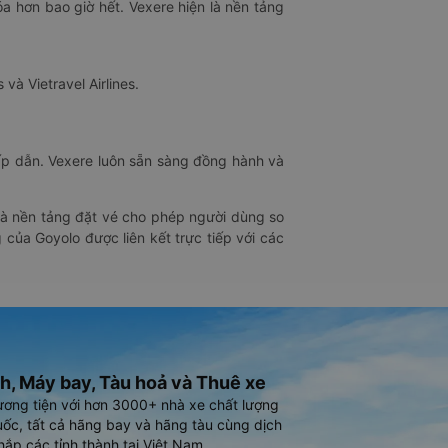
óa hơn bao giờ hết. Vexere hiện là nền tảng
 và Vietravel Airlines.
hấp dẫn. Vexere luôn sẵn sàng đồng hành và
 là nền tảng đặt vé cho phép người dùng so
 của Goyolo được liên kết trực tiếp với các
h, Máy bay, Tàu hoả và Thuê xe
ương tiện với hơn 3000+ nhà xe chất lượng
ốc, tất cả hãng bay và hãng tàu cùng dịch
hắp các tỉnh thành tại Việt Nam.