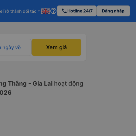
help_outline
phone
Hotline 24/7
Đăng nhập
re
Trở thành đối tác
arrow_drop_down
Xem giá
 ngày về
g Thắng - Gia Lai
hoạt động
2026