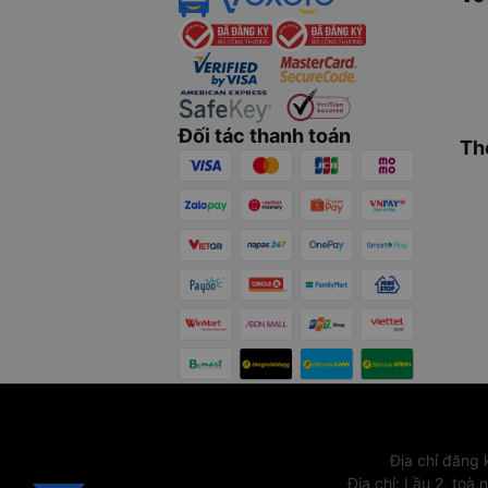
Đối tác thanh toán
Th
Địa chỉ đăng
Địa chỉ
:
Lầu 2, toà 