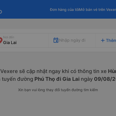
Đơn hàng của tôi
Mở bán vé trên Vexe
fo
Nơi đến
add
Nhập ngày đi
Thêm
y. Vexere sẽ cập nhật ngay khi có thông tin xe
Hùn
n tuyến đường
Phú Thọ đi Gia Lai
ngày
09/08/
Xin bạn vui lòng thay đổi tuyến đường tìm kiếm