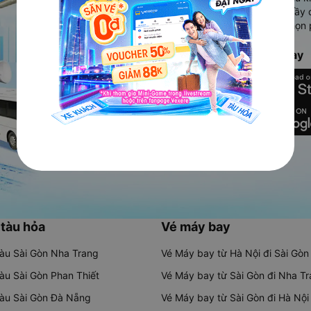
Ứng dụng hiển thị thông tin đầy 
người dùng so sánh và lựa chọn 
chóng và phù hợp nhất.
Tải ứng dụng Vexere ngay
 tàu hỏa
Vé máy bay
tàu Sài Gòn Nha Trang
Vé Máy bay từ Hà Nội đi Sài Gòn
tàu Sài Gòn Phan Thiết
Vé Máy bay từ Sài Gòn đi Nha T
tàu Sài Gòn Đà Nẵng
Vé Máy bay từ Sài Gòn đi Hà Nội