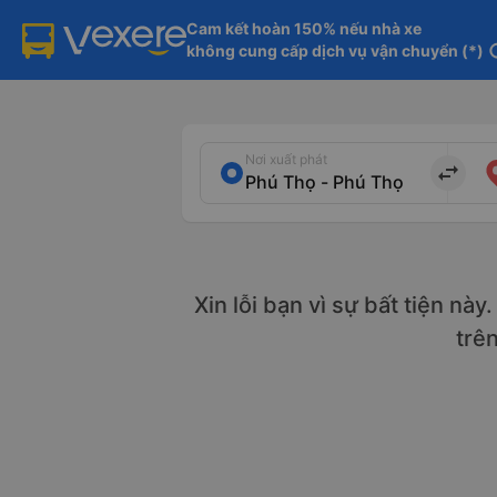
Cam kết hoàn 150% nếu nhà xe

không cung cấp dịch vụ vận chuyển (*)
in
Nơi xuất phát
import_export
Xin lỗi bạn vì sự bất tiện nà
trê