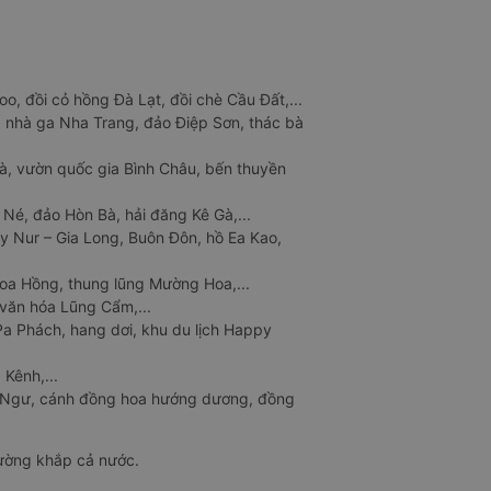
o, đồi cỏ hồng Đà Lạt, đồi chè Cầu Đất,...
 nhà ga Nha Trang, đảo Điệp Sơn, thác bà
à, vườn quốc gia Bình Châu, bến thuyền
 Né, đảo Hòn Bà, hải đăng Kê Gà,...
y Nur – Gia Long, Buôn Đôn, hồ Ea Kao,
Hoa Hồng, thung lũng Mường Hoa,...
văn hóa Lũng Cẩm,...
a Phách, hang dơi, khu du lịch Happy
 Kênh,...
n Ngư, cánh đồng hoa hướng dương, đồng
đường khắp cả nước.