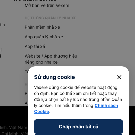
Mở bán vé trên Vexere
HỆ THỐNG QUẢN LÝ NHÀ XE
tin
Phần mềm nhà xe
App quản lý nhà xe
App tài xế
i
i
Website / App thương hiệu
riêng cho nhà xe
Tổng đài AI
close
Sử dụng cookie
HỆ THỐNG QUẢN LÝ HÀNG HOÁ
Vexere dùng cookie để website hoạt động
Phần mềm quản lý hàng hoá
ổn định. Bạn có thể xem chi tiết hoặc thay
đổi lựa chọn bất kỳ lúc nào trong phần Quản
App quản lý hàng hoá
lý cookie. Tìm hiểu thêm trong
Chính sách
Cookie
.
Chấp nhận tất cả
inh, Việt Nam
 Chí Minh, Việt Nam