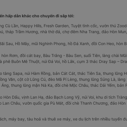
n hấp dẫn khác cho chuyến đi sắp tới:
ng Cù Lần, Happy Hills, Fresh Garden, Tuyệt tình cốc, vườn thú Zoodo
Phú, tháp Trầm Hương, nhà thờ đá, chợ đêm Nha Trang, đảo Hòn Mun,
Bãi Sau, Hồ Mây, mũi Nghinh Phong, hồ Đá Xanh, đồi Con Heo, hòn B
 hòn Rơm, đồi cát bay, Bàu Trắng - Bàu Sen, suối Tiên, làng chài Mũi
à phê Buôn Mê Thuột, núi Đá Voi, hồ Lắk, cụm 3 thác Dray Sap – Dra
o tàng Sapa, núi Hàm Rồng, bản Cát Cát, thác Tiên Sa, thung lũng 
ng Văn, cột cờ Lũng Cú, đèo Mã Pí Lèng, thung lũng Sủng Là, làng 
Áng, thung lũng mận Nà Ka, đồi chè Mộc Châu, thác Dải Yếm, bản P
o Hòn Dấu, vịnh Lan Hạ, đảo Bạch Long Vỹ, núi Voi, khu di tích Tràng
ảo Lan Châu, vườn quốc gia Pù Mát, đồi chè Thanh Chương, đảo Hò
hách, máy bay, tàu hoả và thuê xe máy, xe du lịch trên nhiều tuyến 