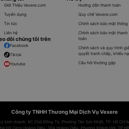
Giới Thiệu Vexere.com
Hướng dẫn thanh toán
Tuyển dụng
Quy chế Vexere.com
Tin tức
Chính sách bảo mật thông 
Liên hệ
Chính sách bảo mật thanh
eo dõi chúng tôi trên
toán
Facebook
Chính sách và quy trình giả
quyết tranh chấp, khiếu nạ
Tiktok
Câu hỏi thường gặp
Youtube
Công ty TNHH Thương Mại Dịch Vụ Vexere
 ký kinh doanh: 8C Chữ Đồng Tử, Phường Tân Sơn Nhất, TP. Hồ Chí M
nhà H3 Circo Hoàng Diệu, 384 Hoàng Diệu, Phường Khánh Hội, TP Hồ