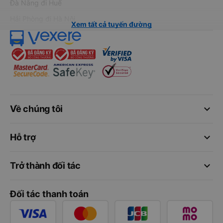
Đà Nẵng đi Huế
Hải Phòng đi Hà Nội
Xem tất cả tuyến đường
keyboard_arrow_down
Về chúng tôi
keyboard_arrow_down
Hỗ trợ
keyboard_arrow_down
Trở thành đối tác
Đối tác thanh toán