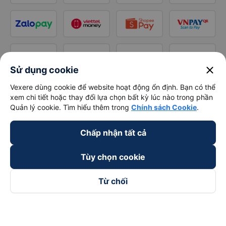
close
Sử dụng cookie
Vexere dùng cookie để website hoạt động ổn định. Bạn có thể
xem chi tiết hoặc thay đổi lựa chọn bất kỳ lúc nào trong phần
Quản lý cookie. Tìm hiểu thêm trong
Chính sách Cookie
.
Chấp nhận tất cả
Tùy chọn cookie
Từ chối
Theo dõi chúng tôi trên
Facebook
Tiktok
Youtube