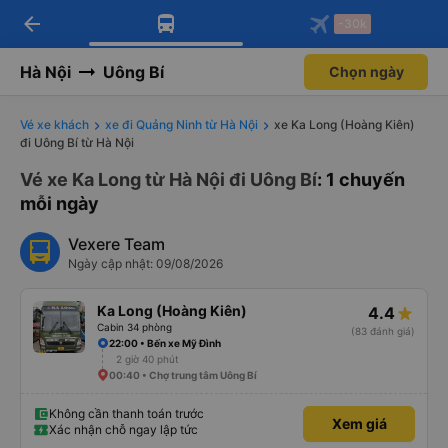
arrow_back
Tải app Vexere ngay!
Tải app Vexere
-30k
Mở app
Mở app
Nhận ưu đãi thành viên độc
-30k/ghế khi đặt vé máy bay qua
quyền
app
Hà Nội
Uông Bí
Chọn ngày
Vé xe khách
xe đi Quảng Ninh từ Hà Nội
xe Ka Long (Hoàng Kiên)
đi Uông Bí từ Hà Nội
Vé xe Ka Long từ Hà Nội đi Uông Bí
: 1 chuyến
mỗi ngày
Vexere Team
Ngày cập nhật: 09/08/2026
Ka Long (Hoàng Kiên)
4.4
Cabin 34 phòng
(83 đánh giá)
22:00 • Bến xe Mỹ Đình
2 giờ 40 phút
00:40 • Chợ trung tâm Uông Bí
Không cần thanh toán trước
Xem giá
Xác nhận chỗ ngay lập tức