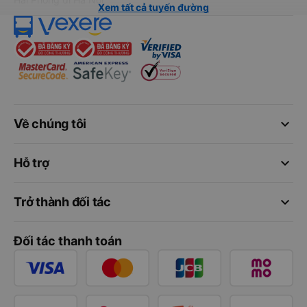
Xem tất cả tuyến đường
keyboard_arrow_down
Về chúng tôi
keyboard_arrow_down
Hỗ trợ
keyboard_arrow_down
Trở thành đối tác
Đối tác thanh toán