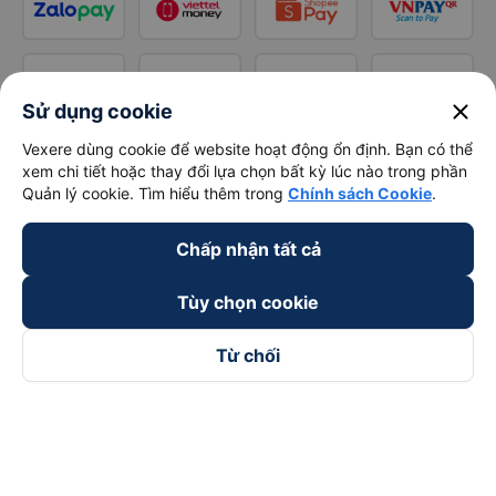
close
Sử dụng cookie
Vexere dùng cookie để website hoạt động ổn định. Bạn có thể
xem chi tiết hoặc thay đổi lựa chọn bất kỳ lúc nào trong phần
Quản lý cookie. Tìm hiểu thêm trong
Chính sách Cookie
.
Chấp nhận tất cả
Tùy chọn cookie
Từ chối
Theo dõi chúng tôi trên
Facebook
Tiktok
Youtube
Công ty TNHH Thương Mại Dịch Vụ Vexere