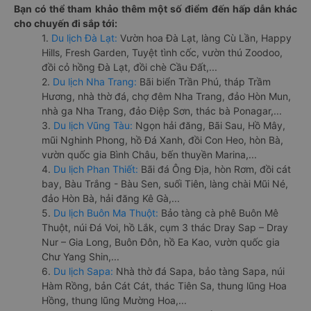
Bạn có thể tham khảo thêm một số điểm đến hấp dẫn khác
cho chuyến đi sắp tới:
1.
Du lịch Đà Lạt:
Vườn hoa Đà Lạt, làng Cù Lần, Happy
Hills, Fresh Garden, Tuyệt tình cốc, vườn thú Zoodoo,
đồi cỏ hồng Đà Lạt, đồi chè Cầu Đất,...
2.
Du lịch Nha Trang:
Bãi biển Trần Phú, tháp Trầm
Hương, nhà thờ đá, chợ đêm Nha Trang, đảo Hòn Mun,
nhà ga Nha Trang, đảo Điệp Sơn, thác bà Ponagar,...
3.
Du lịch Vũng Tàu:
Ngọn hải đăng, Bãi Sau, Hồ Mây,
mũi Nghinh Phong, hồ Đá Xanh, đồi Con Heo, hòn Bà,
vườn quốc gia Bình Châu, bến thuyền Marina,...
4.
Du lịch Phan Thiết:
Bãi đá Ông Địa, hòn Rơm, đồi cát
bay, Bàu Trắng - Bàu Sen, suối Tiên, làng chài Mũi Né,
đảo Hòn Bà, hải đăng Kê Gà,...
5.
Du lịch Buôn Ma Thuột:
Bảo tàng cà phê Buôn Mê
Thuột, núi Đá Voi, hồ Lắk, cụm 3 thác Dray Sap – Dray
Nur – Gia Long, Buôn Đôn, hồ Ea Kao, vườn quốc gia
Chư Yang Shin,...
6.
Du lịch Sapa:
Nhà thờ đá Sapa, bảo tàng Sapa, núi
Hàm Rồng, bản Cát Cát, thác Tiên Sa, thung lũng Hoa
Hồng, thung lũng Mường Hoa,...