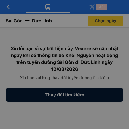
arrow_back
Tải app Vexere ngay!
Tải app Vexere
-30k
Mở app
Mở app
Nhận ưu đãi thành viên độc
-30k/ghế khi đặt vé máy bay qua
quyền
app
Sài Gòn
Đức Linh
Chọn ngày
Xin lỗi bạn vì sự bất tiện này. Vexere sẽ cập nhật
ngay khi có thông tin xe Khôi Nguyên hoạt động
trên tuyến đường Sài Gòn đi Đức Linh ngày
10/08/2026
Xin bạn vui lòng thay đổi tuyến đường tìm kiếm
Thay đổi tìm kiếm