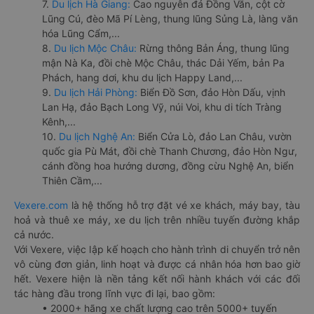
7.
Du lịch Hà Giang:
Cao nguyên đá Đồng Văn, cột cờ
Lũng Cú, đèo Mã Pí Lèng, thung lũng Sủng Là, làng văn
hóa Lũng Cẩm,...
8.
Du lịch Mộc Châu:
Rừng thông Bản Áng, thung lũng
mận Nà Ka, đồi chè Mộc Châu, thác Dải Yếm, bản Pa
Phách, hang dơi, khu du lịch Happy Land,...
9.
Du lịch Hải Phòng:
Biển Đồ Sơn, đảo Hòn Dấu, vịnh
Lan Hạ, đảo Bạch Long Vỹ, núi Voi, khu di tích Tràng
Kênh,...
10.
Du lịch Nghệ An:
Biển Cửa Lò, đảo Lan Châu, vườn
quốc gia Pù Mát, đồi chè Thanh Chương, đảo Hòn Ngư,
cánh đồng hoa hướng dương, đồng cừu Nghệ An, biển
Thiên Cầm,...
Vexere.com
là hệ thống hỗ trợ đặt vé xe khách, máy bay, tàu
hoả và thuê xe máy, xe du lịch trên nhiều tuyến đường khắp
cả nước.
Với Vexere, việc lập kế hoạch cho hành trình di chuyển trở nên
vô cùng đơn giản, linh hoạt và được cá nhân hóa hơn bao giờ
hết. Vexere hiện là nền tảng kết nối hành khách với các đối
tác hàng đầu trong lĩnh vực đi lại, bao gồm:
• 2000+ hãng xe chất lượng cao trên 5000+ tuyến