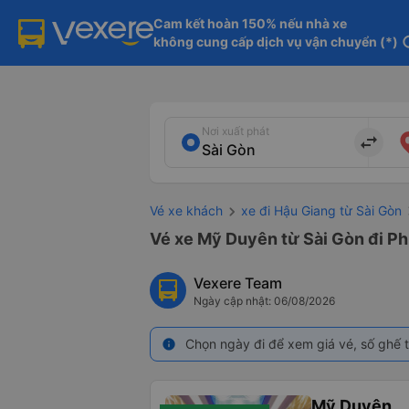
Cam kết hoàn 150% nếu nhà xe

không cung cấp dịch vụ vận chuyển (*)
in
Nơi xuất phát
import_export
Vé xe khách
xe đi Hậu Giang từ Sài Gòn
Vé xe Mỹ Duyên từ Sài Gòn đi Ph
Vexere Team
Ngày cập nhật: 06/08/2026
Chọn ngày đi để xem giá vé, số ghế t
info
Mỹ Duyên