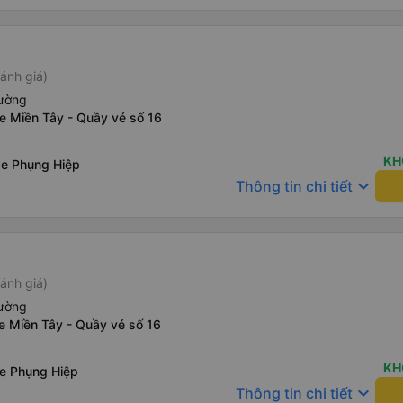
ánh giá)
iường
e Miền Tây - Quầy vé số 16
KH
xe Phụng Hiệp
keyboard_arrow_down
Thông tin chi tiết
ánh giá)
iường
e Miền Tây - Quầy vé số 16
KH
xe Phụng Hiệp
keyboard_arrow_down
Thông tin chi tiết