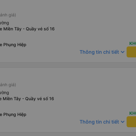
ánh giá)
iường
e Miền Tây - Quầy vé số 16
KH
xe Phụng Hiệp
keyboard_arrow_down
Thông tin chi tiết
ánh giá)
iường
e Miền Tây - Quầy vé số 16
KH
xe Phụng Hiệp
keyboard_arrow_down
Thông tin chi tiết