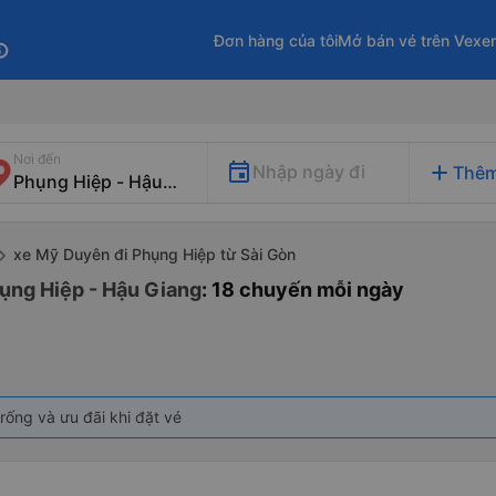
Đơn hàng của tôi
Mở bán vé trên Vexe
fo
Nơi đến
add
Nhập ngày đi
Thêm
xe Mỹ Duyên đi Phụng Hiệp từ Sài Gòn
ụng Hiệp - Hậu Giang
: 18 chuyến mỗi ngày
rống và ưu đãi khi đặt vé