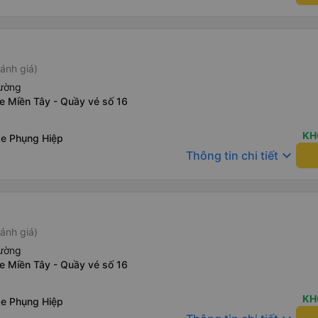
ánh giá)
iường
e Miền Tây - Quầy vé số 16
KH
xe Phụng Hiệp
keyboard_arrow_down
Thông tin chi tiết
ánh giá)
iường
e Miền Tây - Quầy vé số 16
KH
xe Phụng Hiệp