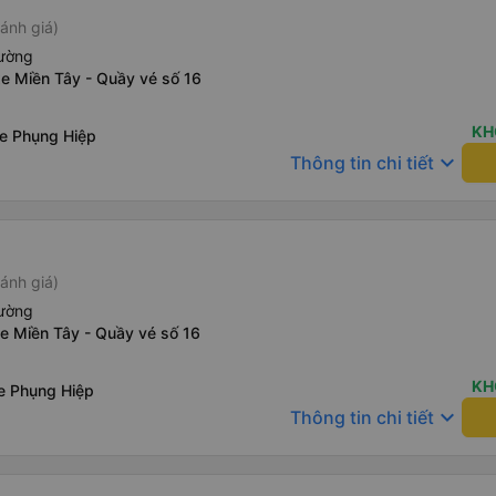
ánh giá)
iường
e Miền Tây - Quầy vé số 16
KH
xe Phụng Hiệp
keyboard_arrow_down
Thông tin chi tiết
ánh giá)
iường
e Miền Tây - Quầy vé số 16
KH
xe Phụng Hiệp
keyboard_arrow_down
Thông tin chi tiết