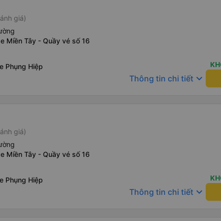
ánh giá)
iường
e Miền Tây - Quầy vé số 16
KH
xe Phụng Hiệp
keyboard_arrow_down
Thông tin chi tiết
ánh giá)
iường
e Miền Tây - Quầy vé số 16
KH
xe Phụng Hiệp
keyboard_arrow_down
Thông tin chi tiết