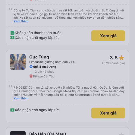
Công ty Tu Tien cung cấp dịch vụ rất tốt, an toàn và thoải mái. Thông tin về
vị trí xe và các cuộc gọi từ nhân viên trên xe trước khi đón khách rất hữu
ích. Xe rất sạch sẽ, giường ngủ thoải mái với nhiều tùy chọn đèn chiếu sáng
và cổng USB được đặt ở vị trí thuận tiện. Nhân viên rất lịch sự và xe đến
Xem thêm
điểm đến sớm hơn dự kiến. Cảm ơn!
Không cần thanh toán trước
Xem giá
Xác nhận chỗ ngay lập tức
star_rate
Cúc Tùng
3.8
Limousine giường nằm đơn 21 chỗ (WC)
(3790 đánh giá)
Ngã 4 An Sương
2 giờ 45 phút
Bến xe Cái Tắc
79-05527 Cảm ơn tài xế xe buýt rất nhiều. Tôi là người Hàn Quốc, không biết
gì cả nhưng tôi cứ hỏi trên Google Maps &quot;Bạn có chắc chắn sẽ đến đây
không?&quot; và hỏi những câu hỏi lạ như &quot;Bạn có thể đưa tôi đến
khách sạn của chúng tôi không?&quot; Nhưng tài xế đã quan tâm. của mọi
Xem thêm
thứ. Vốn dĩ tôi đến lúc 2h30 sáng và được thông báo lúc đó nhưng tài xế bảo
tôi ngủ thêm, đợi ở trạm xăng và thậm chí còn đón tôi tại khách sạn bằng xe
limousine vào buổi sáng. ngu ngốc đến mức tôi nghĩ tài xế đã giúp tôi. Nếu
Xác nhận chỗ ngay lập tức
Xem giá
tài xế không ở đó, tôi vẫn đang suy nghĩ về câu chuyện đó vì nó chắc hẳn
rất nguy hiểm.. Cảm ơn rất nhiều.. Cảm ơn xe buýt 79-05527 rất nhiều tài
xế. Mình là người Hàn Quốc không biết gì nhưng tài xế đã giải quyết mọi việc
dù mình liên tục hỏi trên Google Maps &quot;Anh đi đây à?&quot; và hỏi
những câu hỏi kỳ lạ, &quot;Bạn có đưa chúng tôi đến khách sạn của chúng
tôi không?&quot; Vốn dĩ tôi đến lúc 2h30 sáng nhưng lúc đó không xuống xe
star_rate
Bảo Hân (Cà Mau)
mà tài xế bảo tôi ngủ thêm và đợi ở trạm xăng, thậm chí còn đón khách sạn