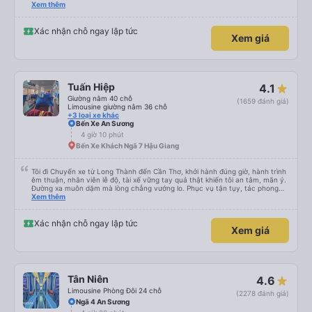
please display the Wi-Fi password clearly inside the cabin for convenience. I
Xem thêm
would definitely ride with them again! -------------- ​ Xe chất lượng tốt và
tài xế lái xe rất an toàn. Để dịch vụ hoàn hảo hơn, tôi góp ý nhà xe nên có
quy định rõ ràng về việc giữ im lặng (tắt âm thanh điện thoại) vào ban đêm
Xác nhận chỗ ngay lập tức
Xem giá
để tránh làm phiền hành khách khác ngủ. Ngoài ra, nhà xe nên dán sẵn mật
khẩu Wi-Fi trong xe để hành khách dễ dàng sử dụng. Tôi vẫn sẽ tiếp tục ủng
hộ nhà xe trong tương lai!
Tuấn Hiệp
4.1
Giường nằm 40 chỗ
(1659 đánh giá)
Limousine giường nằm 36 chỗ
+3 loại xe khác
Bến Xe An Sương
4 giờ 10 phút
Bến Xe Khách Ngã 7 Hậu Giang
Tôi đi Chuyến xe từ Long Thành đến Cần Thơ, khởi hành đúng giờ, hành trình
êm thuận, nhân viên lễ độ, tài xế vững tay quả thật khiến tôi an tâm, mãn ý.
Đường xa muôn dặm mà lòng chẳng vướng lo. Phục vụ tận tụy, tác phong
nghiêm cẩn, hiếm thấy giữa thời buổi kim tiền vội vã. Xã hội loạn đạo. Xin gửi
Xem thêm
lời tán dương chân thành, kính chúc nhà xe ngày một hưng thịnh, vạn lộ bình
an.”
Xác nhận chỗ ngay lập tức
Xem giá
Tân Niên
4.6
Limousine Phòng Đôi 24 chỗ
(2278 đánh giá)
Ngã 4 An Sương