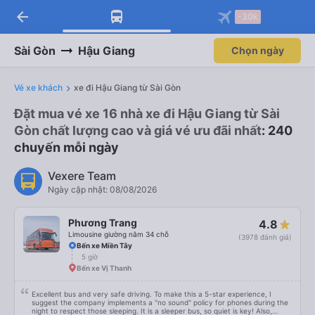
arrow_back
-30k
Sài Gòn
Hậu Giang
Chọn ngày
Vé xe khách
xe đi Hậu Giang từ Sài Gòn
Đặt mua vé xe 16 nhà xe đi Hậu Giang từ Sài
Gòn chất lượng cao và giá vé ưu đãi nhất
: 240
chuyến mỗi ngày
Vexere Team
Ngày cập nhật: 08/08/2026
Phương Trang
4.8
Limousine giường nằm 34 chỗ
(3978 đánh giá)
Bến xe Miền Tây
5 giờ
Bến xe Vị Thanh
Excellent bus and very safe driving. To make this a 5-star experience, I
suggest the company implements a "no sound" policy for phones during the
night to respect those sleeping. It is a sleeper bus, so quiet is key! Also,