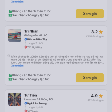
45 phút. Đến trạm Giá Rai thì có xe trung chuyển chờ sẵn chở đến nơi.
Xem thêm
Chuyến đi này không có đón khách dọc đường nên xe thoải mái.
Không cần thanh toán trước
Xem giá
Xác nhận chỗ ngay lập tức
star_rate
Trí Nhân
3.2
Giường nằm 41 chỗ
(340 đánh giá)
Bến xe Miền Tây
4 giờ 7 phút
TX. Ngã Bảy
Mình đi chuyến 20h30. Lần đầu tiên đi hãng này nên mình trừ hao có mặt tại
trạm Q6 lúc 19h20, ai dè 19h35 đã có xe đến trung chuyển tới BX Miền Tây
luôn. Lên xe lớn khởi hành đúng giờ, thời gian nghỉ dừng chân mỗi lần từ 30-
45 phút. Đến trạm Giá Rai thì có xe trung chuyển chờ sẵn chở đến nơi.
Xem thêm
Chuyến đi này không có đón khách dọc đường nên xe thoải mái.
Không cần thanh toán trước
Xem giá
Xác nhận chỗ ngay lập tức
star_rate
Tư Tiến
4.9
Limousine 24 Phòng Đôi
(812 đánh giá)
Ngã 4 An Sương
4 giờ 1 phút
Vị Thanh