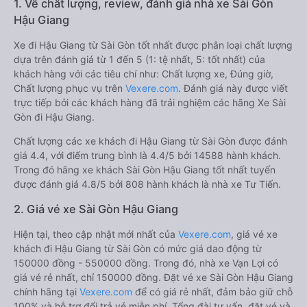
1. Về chất lượng, review, đánh giá nhà xe Sài Gòn
Hậu Giang
Xe đi Hậu Giang từ Sài Gòn tốt nhất được phân loại chất lượng
dựa trên đánh giá từ 1 đến 5 (1: tệ nhất, 5: tốt nhất) của
khách hàng với các tiêu chí như: Chất lượng xe, Đúng giờ,
Chất lượng phục vụ trên
Vexere.com
. Đánh giá này được viết
trực tiếp bởi các khách hàng đã trải nghiệm các hãng Xe Sài
Gòn đi Hậu Giang.
Chất lượng các xe khách đi Hậu Giang từ Sài Gòn được đánh
giá 4.4, với điểm trung bình là 4.4/5 bởi 14588 hành khách.
Trong đó hãng xe khách Sài Gòn Hậu Giang tốt nhất tuyến
được đánh giá 4.8/5 bởi 808 hành khách là nhà xe Tư Tiến.
2. Giá vé xe Sài Gòn Hậu Giang
Hiện tại, theo cập nhật mới nhất của
Vexere.com
, giá vé xe
khách đi Hậu Giang từ Sài Gòn có mức giá dao động từ
150000 đồng - 550000 đồng. Trong đó, nhà xe Vạn Lợi có
giá vé rẻ nhất, chỉ 150000 đồng. Đặt vé xe Sài Gòn Hậu Giang
chính hãng tại
Vexere.com
để có giá rẻ nhất, đảm bảo giữ chỗ
100% và hỗ trợ đổi trả vé miễn phí. Tổng đài tư vấn, đặt vé và