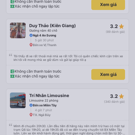
Không cần thanh toán trước
Xem giá
Xác nhận chỗ ngay lập tức
star_rate
Duy Thảo (Kiên Giang)
3.2
Giường nằm 40 chỗ
(89 đánh giá)
Ngã 4 An Sương
5 giờ 30 phút
Bến xe Vị Thanh
Tôi thấy đi xe rất thoải mái nhà xe rất tốt Tôi có quên chiếc kính cận trên xe
khi tôi về mong nhà xe giữ dùm và gửi lại giúp tôi ạ
Không cần thanh toán trước
Xem giá
Xác nhận chỗ ngay lập tức
star_rate
Trí Nhân Limousine
3.2
Limousine 22 phòng
(340 đánh giá)
Bến xe Miền Tây
4 giờ 7 phút
TX. Ngã Bảy
Mình đi chuyến 20h30. Lần đầu tiên đi hãng này nên mình trừ hao có mặt tại
trạm Q6 lúc 19h20, ai dè 19h35 đã có xe đến trung chuyển tới BX Miền Tây
luôn. Lên xe lớn khởi hành đúng giờ, thời gian nghỉ dừng chân mỗi lần từ 30-