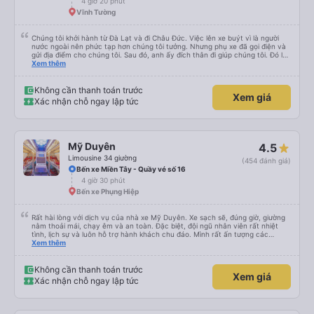
4 giờ 20 phút
Vĩnh Tường
Chúng tôi khởi hành từ Đà Lạt và đi Châu Đức. Việc lên xe buýt vì là người
nước ngoài nên phức tạp hơn chúng tôi tưởng. Nhưng phụ xe đã gọi điện và
gửi địa điểm cho chúng tôi. Sau đó, anh ấy đích thân đi giúp chúng tôi. Đó là
lần đầu tiên đi xe giường nằm với hai đứa trẻ nhỏ khá thú vị. Chúng tôi không
Xem thêm
chắc chắn khi nào xe sẽ dừng lại để nghỉ hoặc ăn uống. Tôi rất ngạc nhiên
khi xe dừng lại lúc nửa đêm ở Cần Thơ và mọi người xuống xe ăn. Khi đến
điểm dừng, họ đánh thức chúng tôi dậy và đảm bảo chúng tôi đã sẵn sàng.
Không cần thanh toán trước
Xem giá
Nhìn chung, đó là một trải nghiệm tốt. Mỗi giường đều có gối và chăn, và đủ
Xác nhận chỗ ngay lập tức
chỗ cho 1 người lớn và 1 trẻ em nằm thoải mái.
Mỹ Duyên
4.5
Limousine 34 giường
(454 đánh giá)
Bến xe Miền Tây - Quầy vé số 16
4 giờ 30 phút
Bến xe Phụng Hiệp
Rất hài lòng với dịch vụ của nhà xe Mỹ Duyên. Xe sạch sẽ, đúng giờ, giường
nằm thoải mái, chạy êm và an toàn. Đặc biệt, đội ngũ nhân viên rất nhiệt
tình, lịch sự và luôn hỗ trợ hành khách chu đáo. Mình rất ấn tượng các
anh/chị nhân viên trung chuyển ở Mỹ Luông. Mọi người rất thân thiện, đón
Xem thêm
trả đúng nơi, hỗ trợ hành lý tận tình và luôn vui vẻ với khách. Nhân viên tại
nhà xe Mỹ Luông cũng rất nhiệt tình, chu đáo, hướng dẫn rõ ràng và tạo
cảm giác rất yên tâm khi di chuyển. Chắc chắn sẽ tiếp tục lựa chọn nhà xe
Không cần thanh toán trước
Xem giá
Mỹ Duyên trong những chuyến đi sắp tới. Cảm ơn nhà xe và đội ngũ nhân
Xác nhận chỗ ngay lập tức
viên đã mang đến một chuyến đi thật thoải mái!