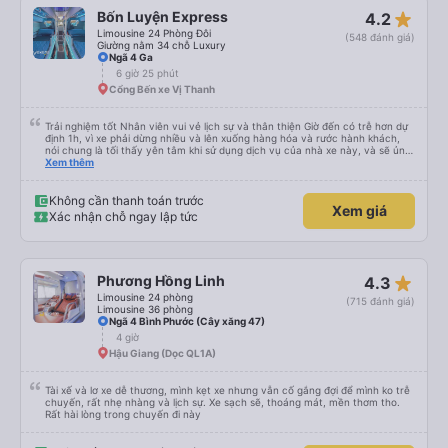
star_rate
Bốn Luyện Express
4.2
Limousine 24 Phòng Đôi
(548 đánh giá)
Giường nằm 34 chỗ Luxury
Ngã 4 Ga
6 giờ 25 phút
Cổng Bến xe Vị Thanh
Trải nghiệm tốt Nhân viên vui vẻ lịch sự và thân thiện Giờ đến có trễ hơn dự
định 1h, vì xe phải dừng nhiều và lên xuống hàng hóa và rước hành khách,
nói chung là tối thấy yên tâm khi sử dụng dịch vụ của nhà xe này, và sẽ ủng
hộ và giới thiệu cho người thân sử dụng dịch vụ của nhà xe này
Xem thêm
Không cần thanh toán trước
Xem giá
Xác nhận chỗ ngay lập tức
star_rate
Phương Hồng Linh
4.3
Limousine 24 phòng
(715 đánh giá)
Limousine 36 phòng
Ngã 4 Bình Phước (Cây xăng 47)
4 giờ
Hậu Giang (Dọc QL1A)
Tài xế và lơ xe dễ thương, mình kẹt xe nhưng vẫn cố gắng đợi để mình ko trễ
chuyến, rất nhẹ nhàng và lịch sự. Xe sạch sẽ, thoáng mát, mền thơm tho.
Rất hài lòng trong chuyến đi này