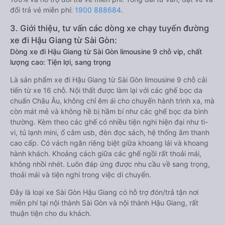
đổi trả vé miễn phí:
1900 888684
.
3. Giới thiệu, tư vấn các dòng xe chạy tuyến đường
xe đi Hậu Giang từ Sài Gòn:
Dòng xe đi Hậu Giang từ Sài Gòn limousine 9 chỗ vip, chất
lượng cao: Tiện lợi, sang trọng
Là sản phẩm xe đi Hậu Giang từ Sài Gòn limousine 9 chỗ cải
tiến từ xe 16 chỗ. Nội thất được làm lại với các ghế bọc da
chuẩn Châu Âu, không chỉ êm ái cho chuyến hành trình xa, mà
còn mát mẻ và không hề bị hầm bí như các ghế bọc da bình
thường. Kèm theo các ghế có nhiều tiện nghi hiện đại như ti-
vi, tủ lạnh mini, ổ cắm usb, đèn đọc sách, hệ thống âm thanh
cao cấp. Có vách ngăn riêng biệt giữa khoang lái và khoang
hành khách. Khoảng cách giữa các ghế ngồi rất thoải mái,
không nhồi nhét. Luôn đáp ứng được nhu cầu về sang trọng,
thoải mái và tiện nghi trong việc di chuyển.
Đây là loại xe Sài Gòn Hậu Giang có hỗ trợ đón/trả tận nơi
miễn phí tại nội thành Sài Gòn và nội thành Hậu Giang, rất
thuận tiện cho du khách.