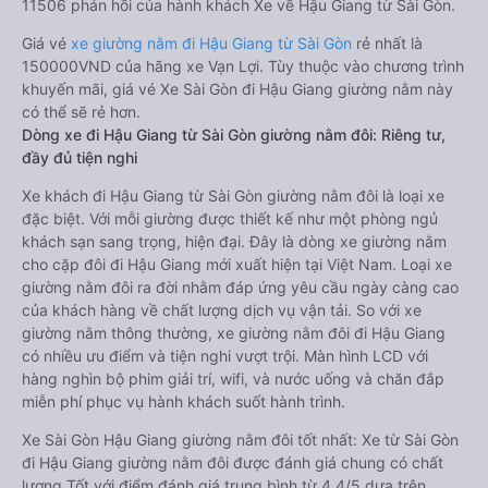
11506 phản hồi của hành khách Xe về Hậu Giang từ Sài Gòn.
Giá vé
xe giường nằm đi Hậu Giang từ Sài Gòn
rẻ nhất là
150000VND của hãng xe Vạn Lợi. Tùy thuộc vào chương trình
khuyến mãi, giá vé Xe Sài Gòn đi Hậu Giang giường nằm này
có thể sẽ rẻ hơn.
Dòng xe đi Hậu Giang từ Sài Gòn giường nằm đôi: Riêng tư,
đầy đủ tiện nghi
Xe khách đi Hậu Giang từ Sài Gòn giường nằm đôi là loại xe
đặc biệt. Với mỗi giường được thiết kế như một phòng ngủ
khách sạn sang trọng, hiện đại. Đây là dòng xe giường nằm
cho cặp đôi đi Hậu Giang mới xuất hiện tại Việt Nam. Loại xe
giường nằm đôi ra đời nhằm đáp ứng yêu cầu ngày càng cao
của khách hàng về chất lượng dịch vụ vận tải. So với xe
giường nằm thông thường, xe giường nằm đôi đi Hậu Giang
có nhiều ưu điểm và tiện nghi vượt trội. Màn hình LCD với
hàng nghìn bộ phim giải trí, wifi, và nước uống và chăn đắp
miễn phí phục vụ hành khách suốt hành trình.
Xe Sài Gòn Hậu Giang giường nằm đôi tốt nhất: Xe từ Sài Gòn
đi Hậu Giang giường nằm đôi được đánh giá chung có chất
lượng Tốt với điểm đánh giá trung bình từ 4.4/5 dựa trên