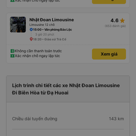
Xác nhận chỗ ngay lập tức
star_rate
Nhật Đoan Limousine
4.6
Limousine 12 chỗ
(653 đánh giá)
15:00 • Văn phòng Bảo Lộc
3 giờ 20 phút
18:20 • Giáo xứ Trà Cổ
Không cần thanh toán trước
Xem giá
Xác nhận chỗ ngay lập tức
Lịch trình chi tiết các xe Nhật Đoan Limousine
Đi Biên Hòa từ Đạ Huoai
Chiều dài tuyến đường
143 km