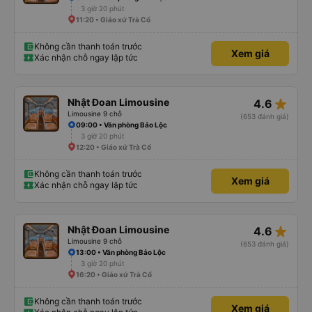
3 giờ 20 phút
11:20 • Giáo xứ Trà Cổ
Không cần thanh toán trước
Xem giá
Xác nhận chỗ ngay lập tức
star_rate
Nhật Đoan Limousine
4.6
Limousine 9 chỗ
(653 đánh giá)
09:00 • Văn phòng Bảo Lộc
3 giờ 20 phút
12:20 • Giáo xứ Trà Cổ
Không cần thanh toán trước
Xem giá
Xác nhận chỗ ngay lập tức
star_rate
Nhật Đoan Limousine
4.6
Limousine 9 chỗ
(653 đánh giá)
13:00 • Văn phòng Bảo Lộc
3 giờ 20 phút
16:20 • Giáo xứ Trà Cổ
Không cần thanh toán trước
Xem giá