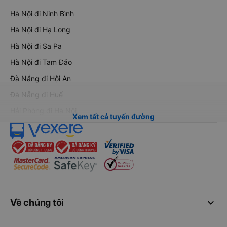
Hà Nội đi Ninh Bình
Hà Nội đi Hạ Long
Hà Nội đi Sa Pa
Hà Nội đi Tam Đảo
Đà Nẵng đi Hội An
Đà Nẵng đi Huế
Hải Phòng đi Hà Nội
Xem tất cả tuyến đường
keyboard_arrow_down
Về chúng tôi