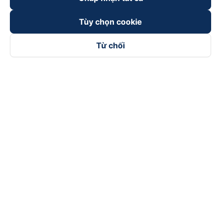
Tùy chọn cookie
Từ chối
Theo dõi chúng tôi trên
Facebook
Tiktok
Youtube
Công ty TNHH Thương Mại Dịch Vụ Vexere
Địa chỉ đăng ký kinh doanh: 8C Chữ Đồng Tử, Phường Tân
Sơn Nhất, TP. Hồ Chí Minh, Việt Nam
Địa chỉ
:
Lầu 2, toà nhà H3 Circo Hoàng Diệu, 384 Hoàng Diệu,
Phường Khánh Hội, TP Hồ Chí Minh, Việt Nam
Tầng 3, toà nhà 101 Láng Hạ, 101 Láng Hạ, Phường Láng, TP.
Hà Nội, Việt Nam
Giấy chứng nhận ĐKKD số 0315133726 do Sở KH và ĐT TP.
Hồ Chí Minh cấp lần đầu ngày 27/6/2018
Bản quyền © 2025 thuộc về Vexere.com