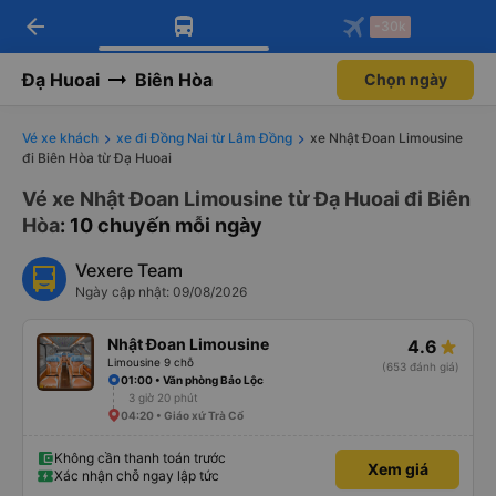
arrow_back
Tải app Vexere ngay!
Tải app Vexere
-30k
Mở app
Mở app
Nhận ưu đãi thành viên độc
-30k/ghế khi đặt vé máy bay qua
quyền
app
Đạ Huoai
Biên Hòa
Chọn ngày
Vé xe khách
xe đi Đồng Nai từ Lâm Đồng
xe Nhật Đoan Limousine
đi Biên Hòa từ Đạ Huoai
Vé xe Nhật Đoan Limousine từ Đạ Huoai đi Biên
Hòa
: 10 chuyến mỗi ngày
Vexere Team
Ngày cập nhật: 09/08/2026
Nhật Đoan Limousine
4.6
Limousine 9 chỗ
(653 đánh giá)
01:00 • Văn phòng Bảo Lộc
3 giờ 20 phút
04:20 • Giáo xứ Trà Cổ
Không cần thanh toán trước
Xem giá
Xác nhận chỗ ngay lập tức