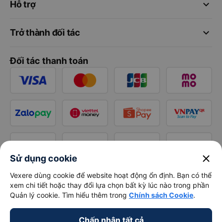
keyboard_arrow_down
Hỗ trợ
keyboard_arrow_down
Trở thành đối tác
Đối tác thanh toán
close
Sử dụng cookie
Vexere dùng cookie để website hoạt động ổn định. Bạn có thể
xem chi tiết hoặc thay đổi lựa chọn bất kỳ lúc nào trong phần
Quản lý cookie. Tìm hiểu thêm trong
Chính sách Cookie
.
Chấp nhận tất cả