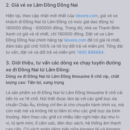
2. Giá vé xe Lâm Đồng Đồng Nai
Hiện tại, theo cập nhật mới nhất của
Vexere.com
, giá vé xe
khách đi Đồng Nai từ Lâm Đồng có mức giá dao động từ
180000 đồng - 600000 đồng. Trong đó, nhà xe Thanh Bình
Xanh có giá vé rẻ nhất, chỉ 180000 đồng. Đặt vé xe Lâm
Đồng Đồng Nai chính hãng tại
Vexere.com
để có giá rẻ nhất,
đảm bảo giữ chỗ 100% và hỗ trợ đổi trả vé miễn phí. Tổng đài
tư vấn, đặt vé và đổi trả vé miễn phí:
1900 888684
.
3. Giới thiệu, tư vấn các dòng xe chạy tuyến đường
xe đi Đồng Nai từ Lâm Đồng:
Dòng xe đi Đồng Nai từ Lâm Đồng limousine 9 chỗ vip, chất
lượng cao: Tiện lợi, sang trọng
Là sản phẩm xe đi Đồng Nai từ Lâm Đồng limousine 9 chỗ cải
tiến từ xe 16 chỗ. Nội thất được làm lại với các ghế bọc da
chuẩn Châu Âu, không chỉ êm ái cho chuyến hành trình xa, mà
còn mát mẻ và không hề bị hầm bí như các ghế bọc da bình
thường. Kèm theo các ghế có nhiều tiện nghi hiện đại như ti-
vi, tủ lạnh mini, ổ cắm usb, đèn đọc sách, hệ thống âm thanh
cao cấp. Có vách ngăn riêng biệt giữa khoang lái và khoang