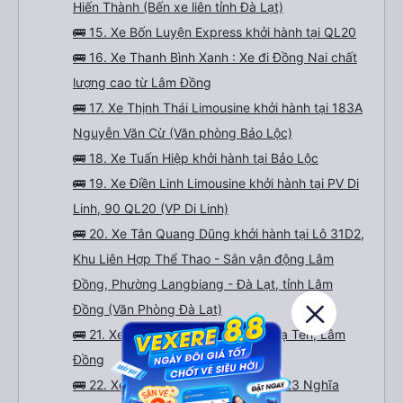
Hiến Thành (Bến xe liên tỉnh Đà Lạt)
🚌 15. Xe Bốn Luyện Express khởi hành tại QL20
🚌 16. Xe Thanh Bình Xanh : Xe đi Đồng Nai chất
lượng cao từ Lâm Đồng
🚌 17. Xe Thịnh Thái Limousine khởi hành tại 183A
Nguyễn Văn Cừ (Văn phòng Bảo Lộc)
🚌 18. Xe Tuấn Hiệp khởi hành tại Bảo Lộc
🚌 19. Xe Điền Linh Limousine khởi hành tại PV Di
Linh, 90 QL20 (VP Di Linh)
🚌 20. Xe Tân Quang Dũng khởi hành tại Lô 31D2,
Khu Liên Hợp Thể Thao - Sân vận động Lâm
Đồng, Phường Langbiang - Đà Lạt, tỉnh Lâm
Đồng (Văn Phòng Đà Lạt)
🚌 21. Xe Tuấn Thùy khởi hành tại Đạ Tẻh, Lâm
Đồng
🚌 22. Xe Quỳnh Thy khởi hành tại 323 Nghĩa