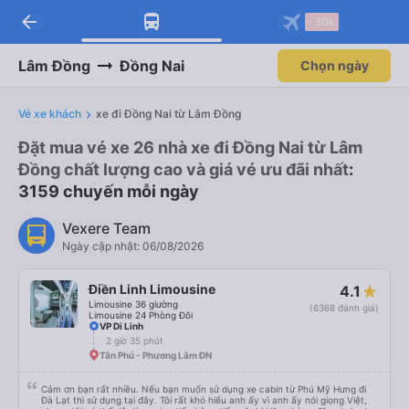
arrow_back
-30k
Lâm Đồng
Đồng Nai
Chọn ngày
Vé xe khách
xe đi Đồng Nai từ Lâm Đồng
Đặt mua vé xe 26 nhà xe đi Đồng Nai từ Lâm
Đồng chất lượng cao và giá vé ưu đãi nhất
:
3159 chuyến mỗi ngày
Vexere Team
Ngày cập nhật: 06/08/2026
Điền Linh Limousine
4.1
Limousine 36 giường
(6368 đánh giá)
Limousine 24 Phòng Đôi
VP Di Linh
2 giờ 35 phút
Tân Phú - Phương Lâm ĐN
Cảm ơn bạn rất nhiều. Nếu bạn muốn sử dụng xe cabin từ Phú Mỹ Hưng đi
Đà Lạt thì sử dụng tại đây. Tôi rất khó hiểu anh ấy vì anh ấy nói giọng Việt,