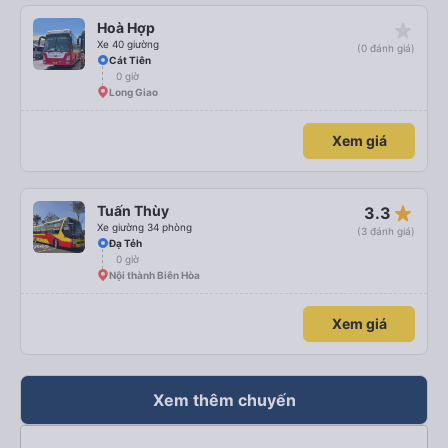
star_rate
Hoà Hợp
Xe 40 giường
(0 đánh giá)
Cát Tiên
0 giờ
Long Giao
Xem giá
star_rate
Tuấn Thùy
3.3
Xe giường 34 phòng
(3 đánh giá)
Đạ Tẻh
0 giờ
Nội thành Biên Hòa
Xem giá
Xem thêm chuyến