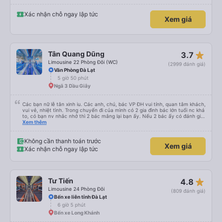
lời tán dương chân thành, kính chúc nhà xe ngày một hưng thịnh, vạn lộ bình
an.”
Xác nhận chỗ ngay lập tức
Xem giá
star_rate
Tân Quang Dũng
3.7
Limousine 22 Phòng Đôi (WC)
(2999 đánh giá)
Văn Phòng Đà Lạt
5 giờ 50 phút
Ngã 3 Dầu Giây
Các bạn nữ lễ tân xinh iu. Các anh, chú, bác VP ĐH vui tính, quan tâm khách,
vui vẻ, nhiệt tình. Trong chuyến đi của mình có 2 gia đình bác lớn tuổi nc khá
to, có bạn nv nhắc nhở thì 2 bác mắng lại bạn ấy. Nếu 2 bác ấy có đánh giá
xấu thì mình ngược lại nha. Bạn ấy nhắc nhở rất đúng. 2 bác nói rất to. To
Xem thêm
đến lỗi mình ngủ còn mơ được câu chuyện các bác nói với nhau xuất hiện
trong giấc mơ của mình luôn. Nên nếu bạn ấy bị phản ánh thì đừng trừ lương
bạn ấy nha. Nếu bạn ấy bị trừ thì bảo bạn ấy liên hệ sđt của mình, mình hỗ
Không cần thanh toán trước
Xem giá
trợ ạ. Số mình đuôi 666, chuyến ĐH-NT ngày 16/1. À các bạn nữ lễ tân xinh
Xác nhận chỗ ngay lập tức
iu còn đổi cho mình phòng đơn sang đôi xong còn note là (một mình) yêu
luôn. Nhưng phòng đôi mà nằm một thì mỗi lần xe rẽ 1 cái là ✈️ Ít đi xe khách
nhưng đủ để đánh giá 10/10.
star_rate
Tư Tiến
4.8
Limousine 24 Phòng Đôi
(809 đánh giá)
Bến xe liên tỉnh Đà Lạt
6 giờ 5 phút
Bến xe Long Khánh