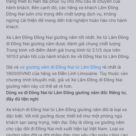
trang thiết bị hiện đại phục vụ cho nhu cầu di chuyển của
hành khách. Bên cạnh đó, các hãng xe khách Lâm Đồng
Đồng Nai luôn chú trọng đến chất lượng dịch vụ, không
ngừng cải thiện để mang đến trải nghiệm hoàn hảo cho hành
khách.
Xe Lâm Đồng Đồng Nai giường nằm tốt nhất: Xe từ Lâm Đồng
đi Đồng Nai giường nằm được đánh giá chung chất lượng
Trung bình với điểm đánh giá trung bình từ 3.1/5 dựa trên
16153 phản hồi của hành khách Xe về Đồng Nai từ Lâm Đồng.
Giá vé
xe giường nằm đi Đồng Nai từ Lâm Đồng
rẻ nhất là
190000VND của hãng xe Điền Linh Limousine. Tùy thuộc vào
chương trình khuyến mãi, giá vé Xe Lâm Đồng đi Đồng Nai
giường nằm này có thể sẽ rẻ hơn.
Dòng xe đi Đồng Nai từ Lâm Đồng giường nằm đôi: Riêng tư,
đầy đủ tiện nghi
Xe khách đi Đồng Nai từ Lâm Đồng giường nằm đôi là loại xe
đặc biệt. Với mỗi giường được thiết kế như một phòng ngủ
khách sạn sang trọng, hiện đại. Đây là dòng xe giường nằm
cho cặp đôi đi Đồng Nai mới xuất hiện tại Việt Nam. Loại xe
giường nằm đôi ra đời nhằm đáp ứng yêu cầu ngày càng cao