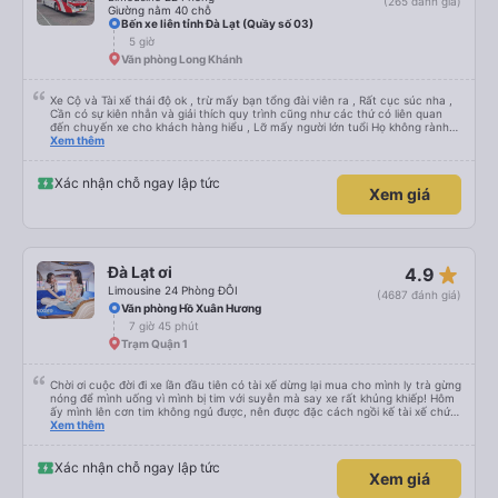
(265 đánh giá)
Giường nằm 40 chỗ
Bến xe liên tỉnh Đà Lạt (Quầy số 03)
5 giờ
Văn phòng Long Khánh
Xe Cộ và Tài xế thái độ ok , trừ mấy bạn tổng đài viên ra , Rất cục súc nha ,
Cần có sự kiên nhẫn và giải thích quy trình cũng như các thứ có liên quan
đến chuyến xe cho khách hàng hiểu , Lỡ mấy người lớn tuổi Họ không rành
công nghệ , đặt xe mà tụi em nói giọng đó , không ai đi đâu ! xin góp ý ,
Xem thêm
Thanks
Xác nhận chỗ ngay lập tức
Xem giá
star_rate
Đà Lạt ơi
4.9
Limousine 24 Phòng ĐÔI
(4687 đánh giá)
Văn phòng Hồ Xuân Hương
7 giờ 45 phút
Trạm Quận 1
Chời ơi cuộc đời đi xe lần đầu tiên có tài xế dừng lại mua cho mình ly trà gừng
nóng để mình uống vì mình bị tim với suyễn mà say xe rất khủng khiếp! Hôm
ấy mình lên cơn tim không ngủ được, nên được đặc cách ngồi kế tài xế chứ
ko chắc mình xỉu thiệt. Chú Tánh thì nhường chỗ cho mình ngồi còn anh Khải
Xem thêm
thì dừng cho mình mua trà gừng uống huhuhu ! Rất rất tốt nhe! Công đức vô
lượng !!! Mình cảm ơn anh Khải và chú Tánh xe dalat ơi biển số 50F 022.81
chiều về từ Dalat về tphcm ngày 13/10/2024 lúc 10:30 tối nha. Mình hỏi cả
Xác nhận chỗ ngay lập tức
Xem giá
gia đình thì mọi người nói ngủ rất ngon. Hôm ấy do mình thức nên mình đã
chứng kiến cả chặng đường tài xế chạy rất cẩn thận nha ! Qua đèo bảo lộc