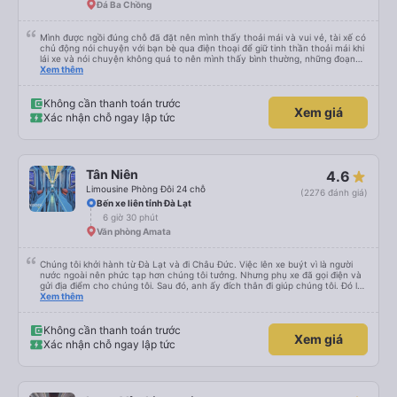
chuyển chạy ghê quá, cảm giác y chang tàu lượn siêu tốc vậy 😅.Nói tóm lại
Đá Ba Chồng
là 1 trải nghiệm rất hài lòng. Cảm ơn Team xe 60F 00575 và Phong Phú
Limousine nhé !
Mình được ngồi đúng chỗ đã đặt nên mình thấy thoải mái và vui vẻ, tài xế có
chủ động nói chuyện với bạn bè qua điện thoại để giữ tinh thần thoải mái khi
lái xe và nói chuyện không quá to nên mình thấy bình thường, những đoạn
cần tập trung như vào đường đèo thì tài xế ngừng lại để tập trung. Tài xế
Xem thêm
cũng chủ động đặt grab hộ mình ra điểm đón, và phí mình tự trả. Không rõ
có được hỗ trợ không nhưng phí cũng vài chục nên mình ngại hỏi. Xe khá
sạch, thoải mái không mùi nhiều.
Không cần thanh toán trước
Xem giá
Xác nhận chỗ ngay lập tức
Tân Niên
4.6
Limousine Phòng Đôi 24 chỗ
(2276 đánh giá)
Bến xe liên tỉnh Đà Lạt
6 giờ 30 phút
Văn phòng Amata
Chúng tôi khởi hành từ Đà Lạt và đi Châu Đức. Việc lên xe buýt vì là người
nước ngoài nên phức tạp hơn chúng tôi tưởng. Nhưng phụ xe đã gọi điện và
gửi địa điểm cho chúng tôi. Sau đó, anh ấy đích thân đi giúp chúng tôi. Đó là
lần đầu tiên đi xe giường nằm với hai đứa trẻ nhỏ khá thú vị. Chúng tôi không
Xem thêm
chắc chắn khi nào xe sẽ dừng lại để nghỉ hoặc ăn uống. Tôi rất ngạc nhiên
khi xe dừng lại lúc nửa đêm ở Cần Thơ và mọi người xuống xe ăn. Khi đến
điểm dừng, họ đánh thức chúng tôi dậy và đảm bảo chúng tôi đã sẵn sàng.
Không cần thanh toán trước
Xem giá
Nhìn chung, đó là một trải nghiệm tốt. Mỗi giường đều có gối và chăn, và đủ
Xác nhận chỗ ngay lập tức
chỗ cho 1 người lớn và 1 trẻ em nằm thoải mái.