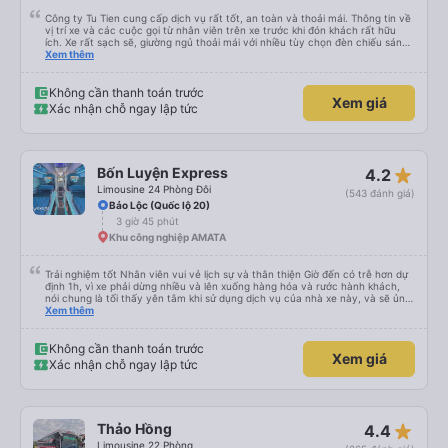
Công ty Tu Tien cung cấp dịch vụ rất tốt, an toàn và thoải mái. Thông tin về
vị trí xe và các cuộc gọi từ nhân viên trên xe trước khi đón khách rất hữu
ích. Xe rất sạch sẽ, giường ngủ thoải mái với nhiều tùy chọn đèn chiếu sáng
và cổng USB được đặt ở vị trí thuận tiện. Nhân viên rất lịch sự và xe đến
Xem thêm
điểm đến sớm hơn dự kiến. Cảm ơn!
Không cần thanh toán trước
Xem giá
Xác nhận chỗ ngay lập tức
star_rate
Bốn Luyện Express
4.2
Limousine 24 Phòng Đôi
(543 đánh giá)
Bảo Lộc (Quốc lộ 20)
3 giờ 45 phút
Khu công nghiệp AMATA
Trải nghiệm tốt Nhân viên vui vẻ lịch sự và thân thiện Giờ đến có trễ hơn dự
định 1h, vì xe phải dừng nhiều và lên xuống hàng hóa và rước hành khách,
nói chung là tối thấy yên tâm khi sử dụng dịch vụ của nhà xe này, và sẽ ủng
hộ và giới thiệu cho người thân sử dụng dịch vụ của nhà xe này
Xem thêm
Không cần thanh toán trước
Xem giá
Xác nhận chỗ ngay lập tức
star_rate
Thảo Hồng
4.4
Limousine 22 Phòng