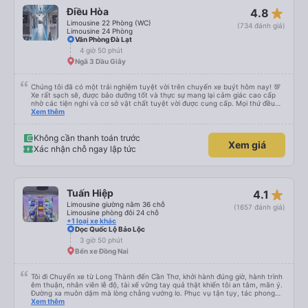
Google Dịch để giao tiếp với họ. Hy vọng bài đánh giá này sẽ giúp ích cho
star_rate
Điều Hòa
4.8
bạn khi đi
Limousine 22 Phòng (WC)
(734 đánh giá)
Limousine 24 Phòng
Văn Phòng Đà Lạt
4 giờ 50 phút
Ngã 3 Dầu Giây
Chúng tôi đã có một trải nghiệm tuyệt vời trên chuyến xe buýt hôm nay! 💯
Xe rất sạch sẽ, được bảo dưỡng tốt và thực sự mang lại cảm giác cao cấp
nhờ các tiện nghi và cơ sở vật chất tuyệt vời được cung cấp. Mọi thứ đều
thoải mái và ngăn nắp. Nhân viên và tài xế rất tốt bụng, hữu ích và chu đáo,
Xem thêm
giúp chuyến đi của chúng tôi suôn sẻ và không căng thẳng. Sự chuyên
nghiệp của họ thực sự nổi bật. Nhìn chung, đó là trải nghiệm du lịch tốt nhất
đối với tôi và gia đình. Chúng tôi rất vui và hài lòng từ đầu đến cuối. Rất đáng
Không cần thanh toán trước
Xem giá
giới thiệu! 💛 Về ứng dụng, nó rất dễ sử dụng, thân thiện với người dùng và
Xác nhận chỗ ngay lập tức
tiện lợi khi đặt chuyến đi của chúng tôi. Mọi thứ đều diễn ra suôn sẻ!
star_rate
Tuấn Hiệp
4.1
Limousine giường nằm 36 chỗ
(1657 đánh giá)
Limousine phòng đôi 24 chỗ
+1 loại xe khác
Dọc Quốc Lộ Bảo Lộc
3 giờ 50 phút
Bến xe Đồng Nai
Tôi đi Chuyến xe từ Long Thành đến Cần Thơ, khởi hành đúng giờ, hành trình
êm thuận, nhân viên lễ độ, tài xế vững tay quả thật khiến tôi an tâm, mãn ý.
Đường xa muôn dặm mà lòng chẳng vướng lo. Phục vụ tận tụy, tác phong
nghiêm cẩn, hiếm thấy giữa thời buổi kim tiền vội vã. Xã hội loạn đạo. Xin gửi
Xem thêm