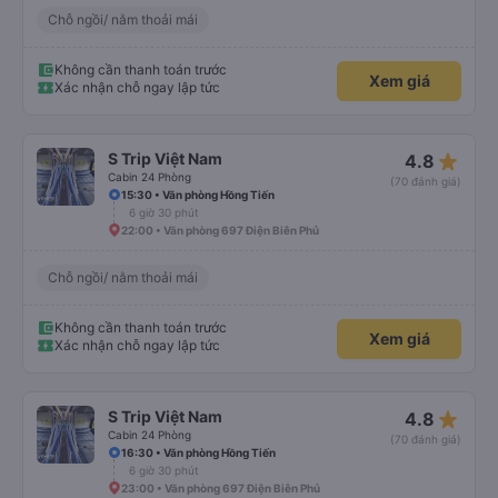
Chỗ ngồi/ nằm thoải mái
Không cần thanh toán trước
Xem giá
Xác nhận chỗ ngay lập tức
star_rate
S Trip Việt Nam
4.8
Cabin 24 Phòng
(70 đánh giá)
15:30 • Văn phòng Hồng Tiến
6 giờ 30 phút
22:00 • Văn phòng 697 Điện Biên Phủ
Chỗ ngồi/ nằm thoải mái
Không cần thanh toán trước
Xem giá
Xác nhận chỗ ngay lập tức
star_rate
S Trip Việt Nam
4.8
Cabin 24 Phòng
(70 đánh giá)
16:30 • Văn phòng Hồng Tiến
6 giờ 30 phút
23:00 • Văn phòng 697 Điện Biên Phủ