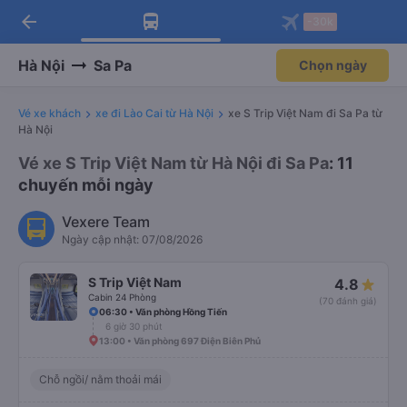
arrow_back
Tải app Vexere ngay!
Tải app Vexere
-30k
Mở app
Mở app
Nhận ưu đãi thành viên độc
-30k/ghế khi đặt vé máy bay qua
quyền
app
Hà Nội
Sa Pa
Chọn ngày
Vé xe khách
xe đi Lào Cai từ Hà Nội
xe S Trip Việt Nam đi Sa Pa từ
Hà Nội
Vé xe S Trip Việt Nam từ Hà Nội đi Sa Pa
: 11
chuyến mỗi ngày
Vexere Team
Ngày cập nhật: 07/08/2026
S Trip Việt Nam
4.8
Cabin 24 Phòng
(70 đánh giá)
06:30 • Văn phòng Hồng Tiến
6 giờ 30 phút
13:00 • Văn phòng 697 Điện Biên Phủ
Chỗ ngồi/ nằm thoải mái