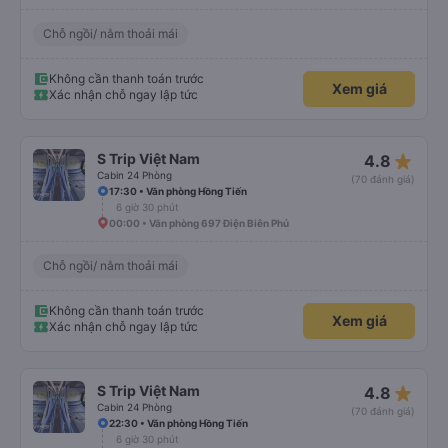
Chỗ ngồi/ nằm thoải mái
Không cần thanh toán trước
Xem giá
Xác nhận chỗ ngay lập tức
star_rate
S Trip Việt Nam
4.8
Cabin 24 Phòng
(70 đánh giá)
17:30 • Văn phòng Hồng Tiến
6 giờ 30 phút
00:00 • Văn phòng 697 Điện Biên Phủ
Chỗ ngồi/ nằm thoải mái
Không cần thanh toán trước
Xem giá
Xác nhận chỗ ngay lập tức
star_rate
S Trip Việt Nam
4.8
Cabin 24 Phòng
(70 đánh giá)
22:30 • Văn phòng Hồng Tiến
6 giờ 30 phút