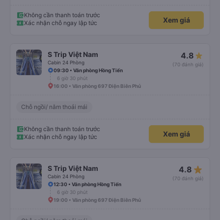
Không cần thanh toán trước
Xem giá
Xác nhận chỗ ngay lập tức
S Trip Việt Nam
4.8
Cabin 24 Phòng
(70 đánh giá)
09:30 • Văn phòng Hồng Tiến
6 giờ 30 phút
16:00 • Văn phòng 697 Điện Biên Phủ
Chỗ ngồi/ nằm thoải mái
Không cần thanh toán trước
Xem giá
Xác nhận chỗ ngay lập tức
star_rate
S Trip Việt Nam
4.8
Cabin 24 Phòng
(70 đánh giá)
12:30 • Văn phòng Hồng Tiến
6 giờ 30 phút
19:00 • Văn phòng 697 Điện Biên Phủ