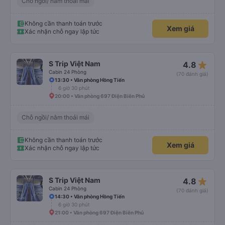
Chỗ ngồi/ nằm thoải mái
Không cần thanh toán trước
Xem giá
Xác nhận chỗ ngay lập tức
star_rate
S Trip Việt Nam
4.8
Cabin 24 Phòng
(70 đánh giá)
13:30 • Văn phòng Hồng Tiến
6 giờ 30 phút
20:00 • Văn phòng 697 Điện Biên Phủ
Chỗ ngồi/ nằm thoải mái
Không cần thanh toán trước
Xem giá
Xác nhận chỗ ngay lập tức
star_rate
S Trip Việt Nam
4.8
Cabin 24 Phòng
(70 đánh giá)
14:30 • Văn phòng Hồng Tiến
6 giờ 30 phút
21:00 • Văn phòng 697 Điện Biên Phủ