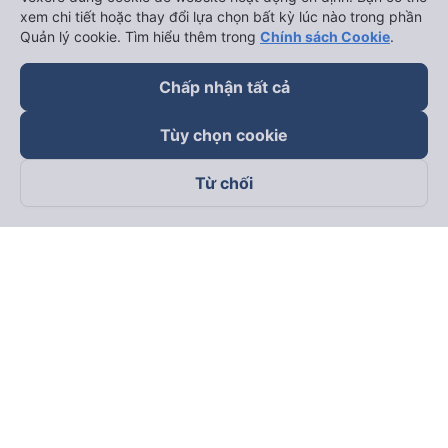
xem chi tiết hoặc thay đổi lựa chọn bất kỳ lúc nào trong phần
Quản lý cookie. Tìm hiểu thêm trong
Chính sách Cookie
.
Chấp nhận tất cả
Tùy chọn cookie
Từ chối
Theo dõi chúng tôi trên
Facebook
Tiktok
Youtube
Công ty TNHH Thương Mại Dịch Vụ Vexere
Địa chỉ đăng ký kinh doanh: 8C Chữ Đồng Tử, Phường Tân
Sơn Nhất, TP. Hồ Chí Minh, Việt Nam
Địa chỉ
:
Lầu 2, toà nhà H3 Circo Hoàng Diệu, 384 Hoàng Diệu,
Phường Khánh Hội, TP Hồ Chí Minh, Việt Nam
Tầng 3, toà nhà 101 Láng Hạ, 101 Láng Hạ, Phường Láng, TP.
Hà Nội, Việt Nam