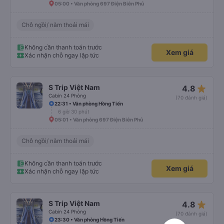
05:00 • Văn phòng 697 Điện Biên Phủ
Chỗ ngồi/ nằm thoải mái
Không cần thanh toán trước
Xem giá
Xác nhận chỗ ngay lập tức
star_rate
S Trip Việt Nam
4.8
Cabin 24 Phòng
(70 đánh giá)
22:31 • Văn phòng Hồng Tiến
6 giờ 30 phút
05:01 • Văn phòng 697 Điện Biên Phủ
Chỗ ngồi/ nằm thoải mái
Không cần thanh toán trước
Xem giá
Xác nhận chỗ ngay lập tức
star_rate
S Trip Việt Nam
4.8
Cabin 24 Phòng
(70 đánh giá)
23:30 • Văn phòng Hồng Tiến