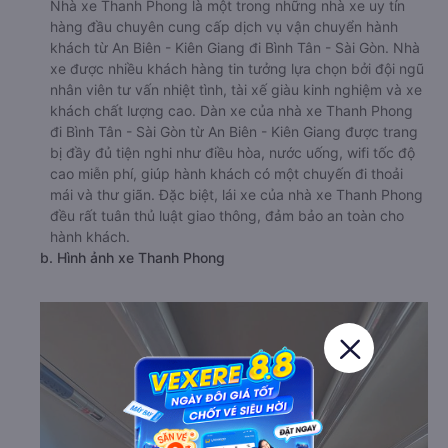
Nhà xe Thanh Phong là một trong những nhà xe uy tín
hàng đầu chuyên cung cấp dịch vụ vận chuyển hành
khách từ An Biên - Kiên Giang đi Bình Tân - Sài Gòn. Nhà
xe được nhiều khách hàng tin tưởng lựa chọn bởi đội ngũ
nhân viên tư vấn nhiệt tình, tài xế giàu kinh nghiệm và xe
khách chất lượng cao. Dàn xe của nhà xe Thanh Phong
đi Bình Tân - Sài Gòn từ An Biên - Kiên Giang được trang
bị đầy đủ tiện nghi như điều hòa, nước uống, wifi tốc độ
cao miễn phí, giúp hành khách có một chuyến đi thoải
mái và thư giãn. Đặc biệt, lái xe của nhà xe Thanh Phong
đều rất tuân thủ luật giao thông, đảm bảo an toàn cho
hành khách.
b. Hình ảnh xe Thanh Phong