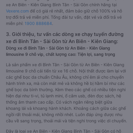
xe An Biên - Kiên Giang Bình Tân - Sài Gòn chính hãng tại
Vexere.com
để có giá rẻ nhất, đảm bảo giữ chỗ 100% và hỗ
trợ đổi trả vé miễn phí. Tổng đài tư vấn, đặt vé và đổi trả vé
miễn phí:
1900 888684
.
3. Giới thiệu, tư vấn các dòng xe chạy tuyến đường
xe đi Bình Tân - Sài Gòn từ An Biên - Kiên Giang:
Dòng xe đi Bình Tân - Sài Gòn từ An Biên - Kiên Giang
limousine 9 chỗ vip, chất lượng cao: Tiện lợi, sang trọng
Là sản phẩm xe đi Bình Tân - Sài Gòn từ An Biên - Kiên Giang
limousine 9 chỗ cải tiến từ xe 16 chỗ. Nội thất được làm lại với
các ghế bọc da chuẩn Châu Âu, không chỉ êm ái cho chuyến
hành trình xa, mà còn mát mẻ và không hề bị hầm bí như các
ghế bọc da bình thường. Kèm theo các ghế có nhiều tiện nghi
hiện đại như ti-vi, tủ lạnh mini, ổ cắm usb, đèn đọc sách, hệ
thống âm thanh cao cấp. Có vách ngăn riêng biệt giữa
khoang lái và khoang hành khách. Khoảng cách giữa các ghế
ngồi rất thoải mái, không nhồi nhét. Luôn đáp ứng được nhu
cầu về sang trọng, thoải mái và tiện nghi trong việc di chuyển.
Đây là loại xe An Biên - Kiên Giang Bình Tân - Sài Gòn có hỗ