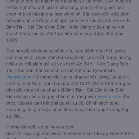
Gòn giúp cho du khách có đa dạng sự lựa chọn. Đây cũng có
thể là một điều bất lợi làm cho hàng khách không biết nên
chọn nhà xe nào là phù hợp với mình. Bên cạnh đó, việc đảm
bảo giữ chỗ, có được chỗ ngồi yêu thích sau khi đặt vé xe đi
Bình Tân - Sài Gòn từ An Biên - Kiên Giang giữa nhà xe với
khách hàng sau khi đặt trực tiếp vẫn chưa được đảm bảo
100%.
Cho nên để dễ dàng so sánh giá, xem đánh giá chất lượng
các nhà xe đi, được đảm bảo quyền lợi cao nhất, được hưởng
nhiều ưu đãi giảm giá vé xe khách An Biên - Kiên Giang Bình
Tân - Sài Gòn, hành khách có thể đặt mua tại website
Vexere.com
- Hệ thống đặt vé xe khách chất lượng, và uy tín
nhất tại Việt Nam, đảm bảo giữ chỗ 100%. Đối với bất cứ giao
dịch đặt mua vé xe khách đi Bình Tân - Sài Gòn từ An Biên -
Kiên Giang nào của quý khách tại trang web
Vexere.com
đều
được Vexere cam kết giải quyết sự cố. Chính sách tặng
coupon giảm giá hoặc hoàn tiền sẽ tùy theo từng trường hợp
sự việc.
Hướng dẫn đặt vé tại Vexere.com:
Bước 1: Truy cập vào website Vexere hoặc tải app Vexere trên