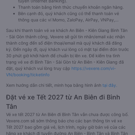
tuyến (Internet Banking).
Thanh toán bằng hình thức chuyển khoản ngân hàng.
Bên cạnh đó, quý khách cũng có thể thanh toán vé
thông qua các ví Momo, ZaloPay, AirPay, VNPay,…
Sau khi thanh toán vé xe khách An Biên - Kiên Giang Bình Tân
- Sài Gòn thành công, Vexere sẽ gửi tin nhắn/email xác nhận
thành công đến số điện thoại/email mà quý khách đã đăng
ký. Đến ngày đi, quý khách vui lòng có mặt tại điểm đón trước
30 phút giờ khởi hành để chuẩn bị lên xe. Để kiểm tra tình
trạng vé xe đi Bình Tân - Sài Gòn từ An Biên - Kiên Giang đã
đặt, quý khách vui lòng truy cập
https://vexere.com/vi-
VN/booking/ticketinfo
Xem hướng dẫn chi tiết, minh họa bằng hình ảnh
tại đây.
Đặt vé xe Tết 2027 từ An Biên đi Bình
Tân
Vé xe tết 2027 từ An Biên đi Bình Tân vẫn chưa được công bố.
Vexere.com sẽ sớm thông báo cho các bạn thông tin vé xe
Tết 2027 bao gồm giá vé, lịch trình, ngày giờ bán vé của các
hãng xe khách đi tuyến đường An Biên - Bình Tân và Bình Tân