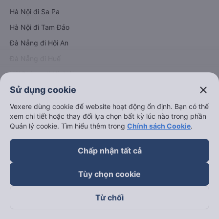
Hà Nội đi Sa Pa
Hà Nội đi Tam Đảo
Đà Nẵng đi Hội An
Đà Nẵng đi Huế
Hải Phòng đi Hà Nội
Xem tất cả tuyến đường
close
Sử dụng cookie
Vexere dùng cookie để website hoạt động ổn định. Bạn có thể
xem chi tiết hoặc thay đổi lựa chọn bất kỳ lúc nào trong phần
Quản lý cookie. Tìm hiểu thêm trong
Chính sách Cookie
.
Chấp nhận tất cả
keyboard_arrow_down
Về chúng tôi
Tùy chọn cookie
keyboard_arrow_down
Hỗ trợ
Từ chối
keyboard_arrow_down
Trở thành đối tác