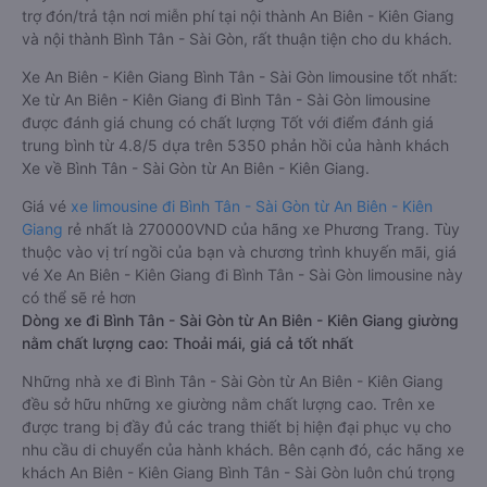
trợ đón/trả tận nơi miễn phí tại nội thành An Biên - Kiên Giang
và nội thành Bình Tân - Sài Gòn, rất thuận tiện cho du khách.
Xe An Biên - Kiên Giang Bình Tân - Sài Gòn limousine tốt nhất:
Xe từ An Biên - Kiên Giang đi Bình Tân - Sài Gòn limousine
được đánh giá chung có chất lượng Tốt với điểm đánh giá
trung bình từ 4.8/5 dựa trên 5350 phản hồi của hành khách
Xe về Bình Tân - Sài Gòn từ An Biên - Kiên Giang.
Giá vé
xe limousine đi Bình Tân - Sài Gòn từ An Biên - Kiên
Giang
rẻ nhất là 270000VND của hãng xe Phương Trang. Tùy
thuộc vào vị trí ngồi của bạn và chương trình khuyến mãi, giá
vé Xe An Biên - Kiên Giang đi Bình Tân - Sài Gòn limousine này
có thể sẽ rẻ hơn
Dòng xe đi Bình Tân - Sài Gòn từ An Biên - Kiên Giang giường
nằm chất lượng cao: Thoải mái, giá cả tốt nhất
Những nhà xe đi Bình Tân - Sài Gòn từ An Biên - Kiên Giang
đều sở hữu những xe giường nằm chất lượng cao. Trên xe
được trang bị đầy đủ các trang thiết bị hiện đại phục vụ cho
nhu cầu di chuyển của hành khách. Bên cạnh đó, các hãng xe
khách An Biên - Kiên Giang Bình Tân - Sài Gòn luôn chú trọng