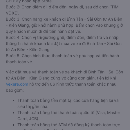
CH Play hoặc App Store.
Bước 2: Chọn điểm đi, điểm đến, ngày đi, sau đó chọn “TÌM
VÉ XE”.
Bước 3: Chọn hãng xe khách đi Bình Tân - Sài Gòn từ An Biên
- Kiên Giang, giờ khởi hành phù hợp. Bấm chọn vào khung giờ
quý khách muốn đi để tiến hành đặt vé.
Bước 4: Chọn vị trí/giường ghế, điểm đón, điểm trả và nhập
thông tin hành khách khi đặt mua vé xe đi Bình Tân - Sài Gòn
từ An Biên - Kiên Giang
Bước 5: Chọn hình thức thanh toán vé phù hợp và tiến hành
thanh toán vé.
Việc đặt mua và thanh toán vé xe khách đi Bình Tân - Sài Gòn
từ An Biên - Kiên Giang cũng vô cùng đơn giản, tiện lợi khi
Vexere.com
hỗ trợ đến 06 hình thức thanh toán khác nhau
bao gồm:
Thanh toán bằng tiền mặt tại các cửa hàng tiện lợi và
siêu thị gần nhà.
Thanh toán bằng thẻ thanh toán quốc tế (Visa, Master
Card, JCB).
Thanh toán bằng thẻ ATM đã đăng ký thanh toán trực