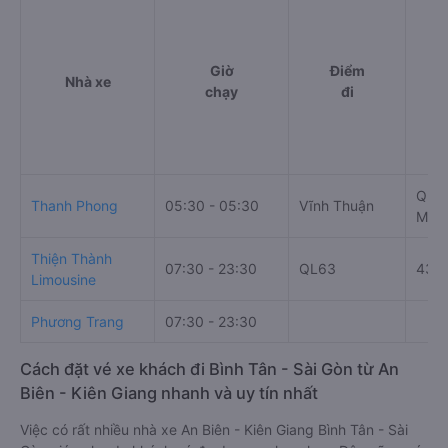
Giờ
Điểm
Nhà xe
chạy
đi
QL1A
Thanh Phong
05:30 - 05:30
Vĩnh Thuận
Minh
Thiện Thành
07:30 - 23:30
QL63
4393
Limousine
Phương Trang
07:30 - 23:30
Cách đặt vé xe khách đi Bình Tân - Sài Gòn từ An
Biên - Kiên Giang nhanh và uy tín nhất
Việc có rất nhiều nhà xe An Biên - Kiên Giang Bình Tân - Sài