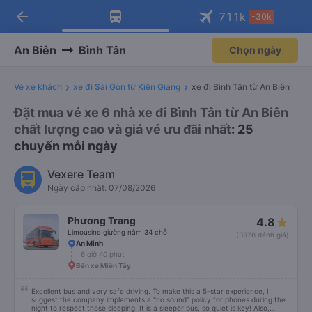
arrow_back
Tải app Vexere ngay!
Tải app Vexere
711
k
-30k
Mở app
Mở app
Nhận ưu đãi thành viên độc
-30k/ghế khi đặt vé máy bay qua
quyền
app
An Biên
Bình Tân
Chọn ngày
Vé xe khách
xe đi Sài Gòn từ Kiên Giang
xe đi Bình Tân từ An Biên
Đặt mua vé xe 6 nhà xe đi Bình Tân từ An Biên
chất lượng cao và giá vé ưu đãi nhất
: 25
chuyến mỗi ngày
Vexere Team
Ngày cập nhật: 07/08/2026
Phương Trang
4.8
Limousine giường nằm 34 chỗ
(3978 đánh giá)
An Minh
6 giờ 40 phút
Bến xe Miền Tây
Excellent bus and very safe driving. To make this a 5-star experience, I
suggest the company implements a "no sound" policy for phones during the
night to respect those sleeping. It is a sleeper bus, so quiet is key! Also,