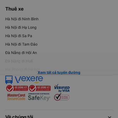
Thuê xe
Hà Nội đi Ninh Bình
Hà Nội đi Hạ Long
Hà Nội đi Sa Pa
Hà Nội đi Tam Đảo
Đà Nẵng đi Hội An
Đà Nẵng đi Huế
Hải Phòng đi Hà Nội
Xem tất cả tuyến đường
keyboard_arrow_down
Về chúng tôi