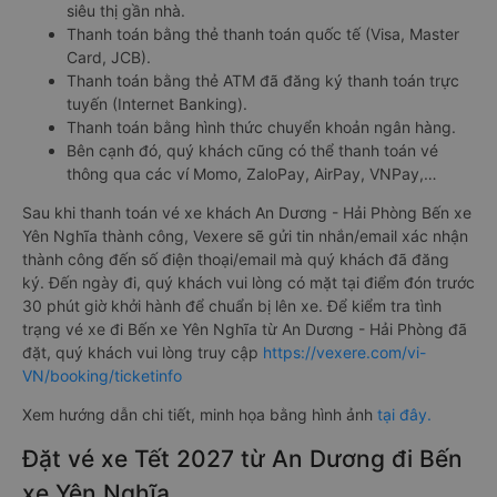
siêu thị gần nhà.
Thanh toán bằng thẻ thanh toán quốc tế (Visa, Master
Card, JCB).
Thanh toán bằng thẻ ATM đã đăng ký thanh toán trực
tuyến (Internet Banking).
Thanh toán bằng hình thức chuyển khoản ngân hàng.
Bên cạnh đó, quý khách cũng có thể thanh toán vé
thông qua các ví Momo, ZaloPay, AirPay, VNPay,…
Sau khi thanh toán vé xe khách An Dương - Hải Phòng Bến xe
Yên Nghĩa thành công, Vexere sẽ gửi tin nhắn/email xác nhận
thành công đến số điện thoại/email mà quý khách đã đăng
ký. Đến ngày đi, quý khách vui lòng có mặt tại điểm đón trước
30 phút giờ khởi hành để chuẩn bị lên xe. Để kiểm tra tình
trạng vé xe đi Bến xe Yên Nghĩa từ An Dương - Hải Phòng đã
đặt, quý khách vui lòng truy cập
https://vexere.com/vi-
VN/booking/ticketinfo
Xem hướng dẫn chi tiết, minh họa bằng hình ảnh
tại đây.
Đặt vé xe Tết 2027 từ An Dương đi Bến
xe Yên Nghĩa