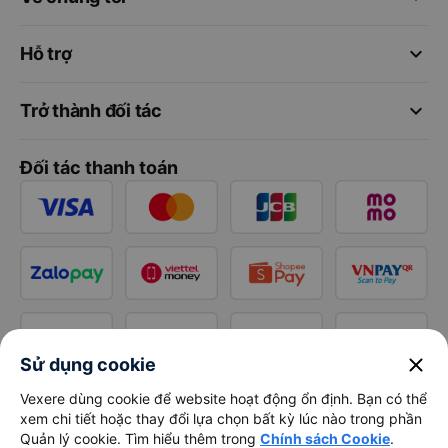
keyboard_arrow_down
Hỗ trợ
keyboard_arrow_down
Trở thành đối tác
Đối tác thanh toán
close
Sử dụng cookie
Vexere dùng cookie để website hoạt động ổn định. Bạn có thể
xem chi tiết hoặc thay đổi lựa chọn bất kỳ lúc nào trong phần
Quản lý cookie. Tìm hiểu thêm trong
Chính sách Cookie
.