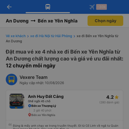
arrow_back
Tải app Vexere ngay!
Tải app Vexere
-30k
Mở app
Mở app
Nhận ưu đãi thành viên độc
-30k/ghế khi đặt vé máy bay qua
quyền
app
An Dương
Bến xe Yên Nghĩa
Chọn ngày
Vé xe khách
xe đi Hà Nội từ Hải Phòng
xe đi Bến xe Yên Nghĩa từ
An Dương
Đặt mua vé xe 4 nhà xe đi Bến xe Yên Nghĩa từ
An Dương chất lượng cao và giá vé ưu đãi nhất
:
12 chuyến mỗi ngày
Vexere Team
Ngày cập nhật: 10/08/2026
Anh Huy Đất Cảng
4.2
Ghế ngồi 45 chỗ
(280 đánh giá)
Bến xe Thượng Lý
2 giờ 40 phút
Bến xe Yên Nghĩa
Đúng là mấy anh chạy xe trong truyền thuyết. Đi từ Cổ Linh về ngã tư Quán