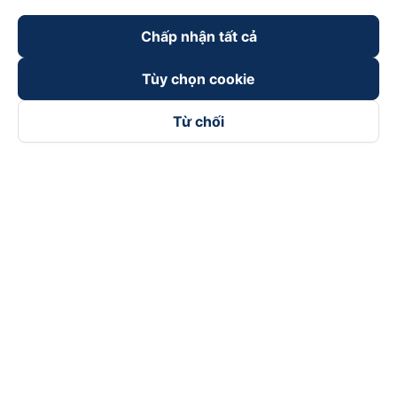
Chấp nhận tất cả
Tùy chọn cookie
Từ chối
Theo dõi chúng tôi trên
Facebook
Tiktok
Youtube
Công ty TNHH Thương Mại Dịch Vụ Vexere
Địa chỉ đăng ký kinh doanh: 8C Chữ Đồng Tử, Phường Tân
Sơn Nhất, TP. Hồ Chí Minh, Việt Nam
Địa chỉ
:
Lầu 2, toà nhà H3 Circo Hoàng Diệu, 384 Hoàng Diệu,
Phường Khánh Hội, TP Hồ Chí Minh, Việt Nam
Tầng 3, toà nhà 101 Láng Hạ, 101 Láng Hạ, Phường Láng, TP.
Hà Nội, Việt Nam
Giấy chứng nhận ĐKKD số 0315133726 do Sở KH và ĐT TP.
Hồ Chí Minh cấp lần đầu ngày 27/6/2018