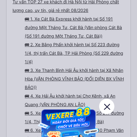
Tư vấn TOP 27 xe khách đi Hà Nội từ Hải Phòng chất
lượng cao, uy tín, giá rẻ nhất 08/2026
🚌 1. Xe Cát Bà Express khởi hành tại Số 191
đường Một Tháng Tư, Cát Bà (Văn phòng Cát Bà
(Số 191 đường Một Tháng Tư, Cát Bà))
🚌 2. Xe Bằng Phấn khởi hành tại Số 223 đường
1/4, thị trấn Cát Bà, TP Hải Phòng (Số 229 đường
1/4)
🚌 3. Xe Thanh Bình Hải Âu khởi hành tại Xã Nhân
Hòa (VĂN PHÒNG VĨNH BẢO (ĐỐI DIỆN BX VĨNH
BẢO))
🚌 4. Xe Hải Âu khởi hành tại Chợ Kênh, xã An
Quang (VĂN PHÒNG AN LÃO)
🚌 5. Xe Daiichi Travel khởi hành tại Số 217 đường
1/4, Thị trấn Cát Bà (Văn phòng Cát Bà)
🚌 6. Xe Hoàng Công khởi hành tại 740 Phạm Văn