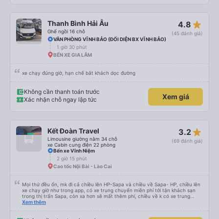
star_rate
Thanh Bình Hải Âu
4.8
Ghế ngồi 16 chỗ
(45 đánh giá)
VĂN PHÒNG VĨNH BẢO (ĐỐI DIỆN BX VĨNH BẢO)
1 giờ 30 phút
BẾN XE GIA LÂM
xe chạy đúng giờ, hạn chế bắt khách dọc đường
Không cần thanh toán trước
Xem giá
Xác nhận chỗ ngay lập tức
star_rate
Kết Đoàn Travel
3.2
Limousine giường nằm 34 chỗ
(69 đánh giá)
xe Cabin cung điện 22 phòng
Bến xe Vĩnh Niệm
2 giờ 15 phút
Cao tốc Nội Bài - Lào Cai
Mọi thứ đều ổn, mk đi cả chiều lên HP-Sapa và chiều về Sapa- HP, chiều lên
xe chạy giờ như trong app, có xe trung chuyển miễn phí tới tận khách sạn
trong thị trấn Sapa, còn xa hơn sẽ mất thêm phí, chiều về k có xe trung
chuyển đón, phải tự ra điểm đón tại 599 Điện Biên Phủ, chiều về xe đi nhah
Xem thêm
hơn, 4h mk đã về tới bến xe Vĩnh Niệm rồi