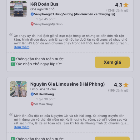
star_rate
Kết Đoàn Bus
4.1
Ghế ngồi 16 chỗ
(1348 đánh giá)
Văn phòng 61 Hùng Vương (đối diện bến xe Thượng Lý)
1 giờ 45 phút
Văn phòng Mỹ Đình
Xe chạy uy tín, hơi lệch giờ vì trục trặc hỏng xe nhưng xe đến đón rất tận
tâm. Mình đi còn được anh lái xe nói nếu ko đuổi kịp xe đi trước sẽ chạy chở
mình lên HN luôn dù anh chuyên chạy trong HP thôi. Anh lái rất đúng trách
nhiệm của công ty là đặt khách lên hàng đầu. Sẽ ủng hộ xe dài dài. P/s: xe
Xem thêm
ko có mùi, đi rất mượt, ko bị say
Không cần thanh toán trước
Xem giá
Xác nhận chỗ ngay lập tức
star_rate
Nguyễn Gia Limousine (Hải Phòng)
4.3
Limousine 11 chỗ
(199 đánh giá)
VP Hải Phòng
1 giờ 30 phút
VP Cầu Giấy
Mình lần đầu đặt xe của Nguyễn Gia và rất hài lòng. Xe chung truyển đón
mình đúng giờ và thái độ niềm nở. Xe limosine to, rộng, có wifi, cổng sạc và
rất sạch nha, lái xe an toàn nữa. Sau khi tới Hải Phòng mình đc chuyển qua
xe trung chuyển ( vf6) sạch sẽ, thoải mái bạn lái xe rất nice. 1 trải nghiệm
Xem thêm
tuyệt vời! Cảm ơn nhiều
Không cần thanh toán trước