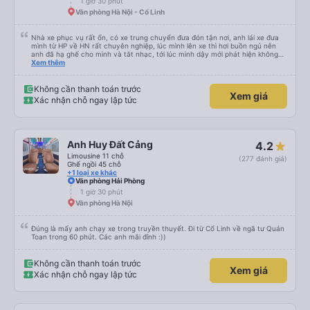
1 giờ 30 phút
Văn phòng Hà Nội - Cổ Linh
Nhà xe phục vụ rất ổn, có xe trung chuyển đưa đón tận nơi, anh lái xe đưa
mình từ HP về HN rất chuyên nghiệp, lúc mình lên xe thì hơi buồn ngủ nên
anh đã hạ ghế cho mình và tắt nhạc, tới lúc mình dậy mới phát hiện không
thấy điện thoại thì anh đã ngay lập tức gọi xe trung chuyển để tìm điện thoại
Xem thêm
hộ mình và mình nhận được điện thoại ngay trong ngày hôm đó. Cảm ơn anh
và nhà xe rất nhiều. 1000 sao ạ.
Không cần thanh toán trước
Xem giá
Xác nhận chỗ ngay lập tức
Anh Huy Đất Cảng
4.2
Limousine 11 chỗ
(277 đánh giá)
Ghế ngồi 45 chỗ
+1 loại xe khác
Văn phòng Hải Phòng
1 giờ 30 phút
Văn phòng Hà Nội
Đúng là mấy anh chạy xe trong truyền thuyết. Đi từ Cổ Linh về ngã tư Quán
Toan trong 60 phút. Các anh mãi đỉnh :))
Không cần thanh toán trước
Xem giá
Xác nhận chỗ ngay lập tức