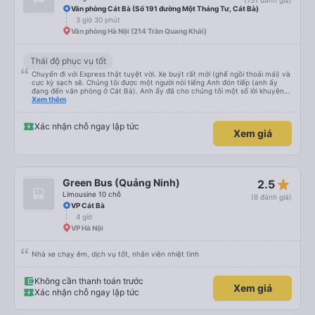
(131 đánh giá)
Văn phòng Cát Bà (Số 191 đường Một Tháng Tư, Cát Bà)
3 giờ 30 phút
Văn phòng Hà Nội (214 Trần Quang Khải)
Thái độ phục vụ tốt
Chuyến đi với Express thật tuyệt vời. Xe buýt rất mới (ghế ngồi thoải mái) và
cực kỳ sạch sẽ. Chúng tôi được một người nói tiếng Anh đón tiếp (anh ấy
đang đến văn phòng ở Cát Bà). Anh ấy đã cho chúng tôi một số lời khuyên
hữu ích về những việc nên làm ở Cát Bà. Chúng tôi có một quãng nghỉ ngắn
Xem thêm
15 phút sau 2 giờ. Sau đó, chúng tôi đi thêm 30 phút nữa trước khi đến bến
phà và lên tàu cao tốc. Chúng tôi có tàu cao tốc riêng đưa chúng tôi đến
đảo trong 8-10 phút. Sau đó, chúng tôi đi xe buýt khoảng 30 phút vào thị
Xác nhận chỗ ngay lập tức
Xem giá
trấn Cát Bà. Chúng tôi được thả xuống cách khách sạn khoảng 5 phút đi bộ.
Nhìn chung, dịch vụ tuyệt vời và tôi rất khuyên bạn nên sử dụng dịch vụ
này.
star_rate
Green Bus (Quảng Ninh)
2.5
Limousine 10 chỗ
(8 đánh giá)
VP Cát Bà
4 giờ
VP Hà Nội
Nhà xe chạy êm, dịch vụ tốt, nhân viên nhiệt tình
Không cần thanh toán trước
Xem giá
Xác nhận chỗ ngay lập tức