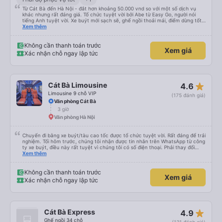
Từ Cát Bà đến Hà Nội - đắt hơn khoảng 50.000 vnd so với một số dịch vụ
khác nhưng rất đáng giá. Tổ chức tuyệt vời bởi Abe từ Easy Go, người nói
tiếng Anh tuyệt vời. Xe buýt mới sạch sẽ, ghế ngồi thoải mái, điểm dừng tốt
giữa chặng, tốt hơn nhiều so với nhiều xe buýt mà tôi đã thử cho đến nay.
Xem thêm
Tuy nhiên, điều tốt nhất dành riêng cho hòn đảo này là nếu xe buýt/dịch vụ
này đi phà xe buýt, vì vậy bạn chỉ đi 1 xe buýt suốt chặng đường thay vì phải
xuống xe với hành lý của mình, v.v., đi phà chở khách để đến đảo và đổi xe
Không cần thanh toán trước
Xem giá
buýt một lần nữa, v.v. rất khuyến khích.
Xác nhận chỗ ngay lập tức
star_rate
Cát Bà Limousine
4.6
Limousine 9 chỗ VIP
(175 đánh giá)
Văn phòng Cát Bà
3 giờ
Văn phòng Hà Nội
Chuyến đi bằng xe buýt/tàu cao tốc được tổ chức tuyệt vời. Rất đáng để trải
nghiệm. Tối hôm trước, chúng tôi nhận được tin nhắn trên WhatsApp từ công
ty xe buýt, điều này rất tuyệt vì chúng tôi có số điện thoại. Phải thay đổi
điểm đón vì trời mưa như trút nước, nhưng họ rất thông cảm. Anh chàng lái
Xem thêm
xe đảm bảo chúng tôi đã lên xe, anh ấy nói tiếng Anh. Anh ấy cung cấp tất
cả thông tin trước bằng tiếng Việt rồi sau đó bằng tiếng Anh. Chúng tôi đi từ
Cát Bà đến Hà Nội, phải xuống xe buýt, lên tàu cao tốc rồi lại lên một xe
Không cần thanh toán trước
Xem giá
buýt khác. Được tổ chức tốt, giao tiếp tuyệt vời, chuyến đi tuyệt vời.
Xác nhận chỗ ngay lập tức
star_rate
Cát Bà Express
4.9
Ghế ngồi 34 chỗ