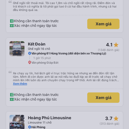
Ghế ngồi rất thoải mái. Tôi cao 1,8m và chỗ ngồi rất rộng rãi. Điểm đón và
trả khách có nghĩa là tôi phải gọi taxi ở cả hai đầu hành trình, nhưng cả hai
đều không quá xa.
Không cần thanh toán trước
Xem giá
Xác nhận chỗ ngay lập tức
star_rate
Kết Đoàn
4.1
Ghế ngồi 16 chỗ
(1348 đánh giá)
Văn phòng 61 Hùng Vương (đối diện bến xe Thượng Lý)
1 giờ 15 phút
Văn phòng Giáp Bát
Xe chạy uy tín, hơi lệch giờ vì trục trặc hỏng xe nhưng xe đến đón rất tận
tâm. Mình đi còn được anh lái xe nói nếu ko đuổi kịp xe đi trước sẽ chạy chở
mình lên HN luôn dù anh chuyên chạy trong HP thôi. Anh lái rất đúng trách
nhiệm của công ty là đặt khách lên hàng đầu. Sẽ ủng hộ xe dài dài. P/s: xe
Xem thêm
ko có mùi, đi rất mượt, ko bị say
Không cần thanh toán trước
Xem giá
Xác nhận chỗ ngay lập tức
star_rate
Hoàng Phú Limousine
3.7
Limousine 11 chỗ
(313 đánh giá)
Hải Phòng