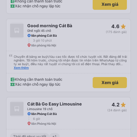
Không cần thanh toán trước
Xem giá
Xác nhận chỗ ngay lập tức
star_rate
Good morning Cát Bà
4.6
Ghế ngồi 45 chỗ
(175 đánh giá)
Văn phòng Cát Bà
3 giờ 10 phút
Văn phòng Hà Nội
Chuyến đi bằng xe buýt/tàu cao tốc được tổ chức tuyệt vời. Rất đáng để trải
nghiệm. Tối hôm trước, chúng tôi nhận được tin nhắn trên WhatsApp từ công
ty xe buýt, điều này rất tuyệt vì chúng tôi có số điện thoại. Phải thay đổi
điểm đón vì trời mưa như trút nước, nhưng họ rất thông cảm. Anh chàng lái
Xem thêm
xe đảm bảo chúng tôi đã lên xe, anh ấy nói tiếng Anh. Anh ấy cung cấp tất
cả thông tin trước bằng tiếng Việt rồi sau đó bằng tiếng Anh. Chúng tôi đi từ
Cát Bà đến Hà Nội, phải xuống xe buýt, lên tàu cao tốc rồi lại lên một xe
Không cần thanh toán trước
Xem giá
buýt khác. Được tổ chức tốt, giao tiếp tuyệt vời, chuyến đi tuyệt vời.
Xác nhận chỗ ngay lập tức
star_rate
Cát Bà Go Easy Limousine
4.2
Limousine 19 chỗ
(24 đánh giá)
Văn Phòng Cát Bà
6 giờ
Văn Phòng Hà Nội
Thái độ phục vụ tốt
+1