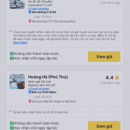
Sơ đồ 45 (Chuẩn)
(510 đánh giá)
Limousine 11 chỗ
+1 loại xe khác
Văn phòng Cát Bà
3 giờ 10 phút
Văn phòng 172 Trần Quang Khải
Chào mọi người. Nhân viên hỗ trợ là một cô gái tuyệt vời, lịch sự và chu đáo.
Chỉ riêng thái độ của cô ấy thôi cũng đủ để cho dịch vụ này điểm 5. Cô ấy
đã báo trước nửa ngày về giờ khởi hành. Cô ấy còn tư vấn cho tôi về mọi
vấn đề, kể cả những vấn đề không liên quan đến chuyến đi này. Tôi hỏi tôi có
Xem thêm
thể sử dụng dịch vụ taxi nào ở Hà Nội. Cô ấy gợi ý tôi nên đặt taxi; giá cũng
không chênh lệch nhiều so với giá tôi tìm thấy trên Grab. Xe buýt sạch sẽ,
thoải mái và có máy lạnh. Tài xế lái xe rất cẩn thận. Xe buýt hơi muộn một
Không cần thanh toán trước
Xem giá
chút, nhưng tôi có thể thấy anh ấy đã đợi khách du lịch từ một khách sạn
Xác nhận chỗ ngay lập tức
gần nhà tôi khá lâu.
star_rate
Hoàng Hà (Phú Thọ)
4.4
Ghế ngồi 29 chỗ
(128 đánh giá)
Giường nằm 44 chỗ
+2 loại xe khác
Bến xe Vĩnh Niệm
3 giờ 30 phút
Sân bay Nội Bài (Ngã tư Nội Bài)
Tài xế siêu nhiệt tình, xe đi rất thoải mái.
Không cần thanh toán trước
Xem giá
Xác nhận chỗ ngay lập tức