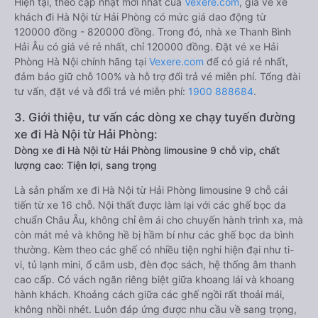
Hiện tại, theo cập nhật mới nhất của
Vexere.com
, giá vé xe
khách đi Hà Nội từ Hải Phòng có mức giá dao động từ
120000 đồng - 820000 đồng. Trong đó, nhà xe Thanh Bình
Hải Âu có giá vé rẻ nhất, chỉ 120000 đồng. Đặt vé xe Hải
Phòng Hà Nội chính hãng tại
Vexere.com
để có giá rẻ nhất,
đảm bảo giữ chỗ 100% và hỗ trợ đổi trả vé miễn phí. Tổng đài
tư vấn, đặt vé và đổi trả vé miễn phí:
1900 888684
.
3. Giới thiệu, tư vấn các dòng xe chạy tuyến đường
xe đi Hà Nội từ Hải Phòng:
Dòng xe đi Hà Nội từ Hải Phòng limousine 9 chỗ vip, chất
lượng cao: Tiện lợi, sang trọng
Là sản phẩm xe đi Hà Nội từ Hải Phòng limousine 9 chỗ cải
tiến từ xe 16 chỗ. Nội thất được làm lại với các ghế bọc da
chuẩn Châu Âu, không chỉ êm ái cho chuyến hành trình xa, mà
còn mát mẻ và không hề bị hầm bí như các ghế bọc da bình
thường. Kèm theo các ghế có nhiều tiện nghi hiện đại như ti-
vi, tủ lạnh mini, ổ cắm usb, đèn đọc sách, hệ thống âm thanh
cao cấp. Có vách ngăn riêng biệt giữa khoang lái và khoang
hành khách. Khoảng cách giữa các ghế ngồi rất thoải mái,
không nhồi nhét. Luôn đáp ứng được nhu cầu về sang trọng,