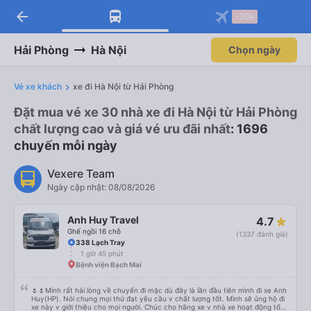
arrow_back
-30k
Hải Phòng
Hà Nội
Chọn ngày
Vé xe khách
xe đi Hà Nội từ Hải Phòng
Đặt mua vé xe 30 nhà xe đi Hà Nội từ Hải Phòng
chất lượng cao và giá vé ưu đãi nhất
: 1696
chuyến mỗi ngày
Vexere Team
Ngày cập nhật: 08/08/2026
Anh Huy Travel
4.7
Ghế ngồi 16 chỗ
(1337 đánh giá)
338 Lạch Tray
1 giờ 45 phút
Bệnh viện Bạch Mai
🌷🌷Mình rất hài lòng về chuyến đi mặc dù đây là lần đầu tiên mình đi xe Anh
Huy(HP). Nói chung mọi thứ đạt yêu cầu v chất lượng tốt. Mình sẽ ủng hộ đi
xe này v giới thiệu cho mọi người. Chúc cho hãng xe v nhà xe hoạt động tốt