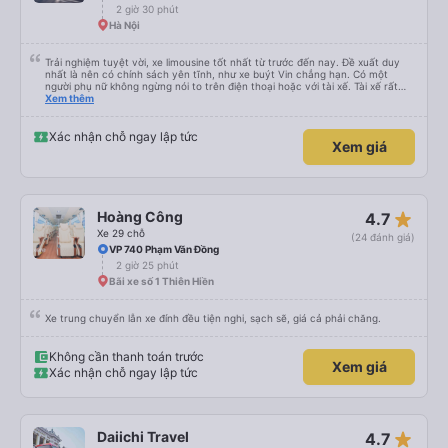
2 giờ 30 phút
Hà Nội
Trải nghiệm tuyệt vời, xe limousine tốt nhất từ trước đến nay. Đề xuất duy
nhất là nên có chính sách yên tĩnh, như xe buýt Vin chẳng hạn. Có một
người phụ nữ không ngừng nói to trên điện thoại hoặc với tài xế. Tài xế rất
tôn trọng. Những hành khách khác, thậm chí cả trẻ nhỏ cũng rất chu đáo.
Xem thêm
Tôi sẽ quay lại Hà Nội trong vài ngày nữa, chúng ta sẽ xem liệu tôi chỉ may
mắn hay xe limousine và dịch vụ luôn tuyệt vời. Hiện tại, chắc chắn sẽ giới
thiệu
Xác nhận chỗ ngay lập tức
Xem giá
star_rate
Hoàng Công
4.7
Xe 29 chỗ
(24 đánh giá)
VP 740 Phạm Văn Đồng
2 giờ 25 phút
Bãi xe số 1 Thiên Hiền
Xe trung chuyển lẫn xe đính đều tiện nghi, sạch sẽ, giá cả phải chăng.
Không cần thanh toán trước
Xem giá
Xác nhận chỗ ngay lập tức
star_rate
Daiichi Travel
4.7