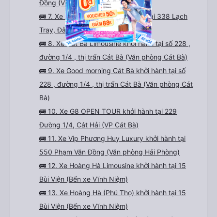
Đồng (VP 740 Phạm Văn Đồng)
🚌 7. Xe Anh Huy Travel khởi hành tại 338 Lạch
Tray, Đằng Giang, Ngô Quyền
🚌 8. Xe Cát Bà Limousine khởi hành tại số 228 ,
đường 1/4 , thị trấn Cát Bà (Văn phòng Cát Bà)
🚌 9. Xe Good morning Cát Bà khởi hành tại số
228 , đường 1/4 , thị trấn Cát Bà (Văn phòng Cát
Bà)
🚌 10. Xe G8 OPEN TOUR khởi hành tại 229
Đường 1/4, Cát Hải (VP Cát Bà)
🚌 11. Xe Vip Phương Huy Luxury khởi hành tại
550 Phạm Văn Đồng (Văn phòng Hải Phòng)
🚌 12. Xe Hoàng Hà Limousine khởi hành tại 15
Bùi Viện (Bến xe Vĩnh Niệm)
🚌 13. Xe Hoàng Hà (Phú Thọ) khởi hành tại 15
Bùi Viện (Bến xe Vĩnh Niệm)