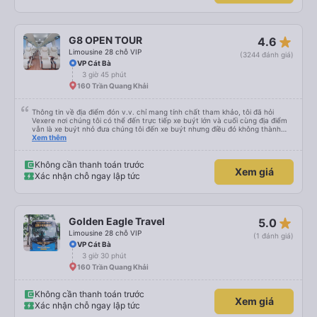
star_rate
G8 OPEN TOUR
4.6
Limousine 28 chỗ VIP
(3244 đánh giá)
VP Cát Bà
3 giờ 45 phút
160 Trần Quang Khải
Thông tin về địa điểm đón v.v. chỉ mang tính chất tham khảo, tôi đã hỏi
Vexere nơi chúng tôi có thể đến trực tiếp xe buýt lớn và cuối cùng địa điểm
vẫn là xe buýt nhỏ đưa chúng tôi đến xe buýt nhưng điều đó không thành
vấn đề. Chúng tôi khởi hành đúng giờ từ Hà Nội nhưng đã nghỉ rất lâu ở sân
Xem thêm
bay để đợi một số hành khách tôi đoán vậy và chỉ đến Sa Pa muộn 30 phút
nên rất tốt. Không có WC trên xe buýt nên hãy cân nhắc nhưng bạn sẽ nghỉ
30 phút hai lần ở khu vực đường cao tốc (3 nghìn đồng để sử dụng phòng
Không cần thanh toán trước
Xem giá
tắm và chúng rất sạch sẽ) và cũng có thể mua rất nhiều đồ ăn nhẹ và thức
Xác nhận chỗ ngay lập tức
ăn khác nhau. Ghế ngồi rất thoải mái! Hãy nhớ rằng đôi khi chất lượng đường
không được tốt nên có thể rất rung lắc. Chúng tôi đã đặt 2 ghế trên cùng ở
phía sau cùng của xe buýt và bạn có thể cảm thấy xe buýt rung rất nhiều,
những ghế dưới ngay trước những ghế này thoải mái hơn nhiều và chúng tôi
có thể sử dụng chúng vì chúng trống. Nhìn chung là một hành trình rất tốt :)
star_rate
Golden Eagle Travel
5.0
Limousine 28 chỗ VIP
(1 đánh giá)
VP Cát Bà
3 giờ 30 phút
160 Trần Quang Khải
Không cần thanh toán trước
Xem giá
Xác nhận chỗ ngay lập tức