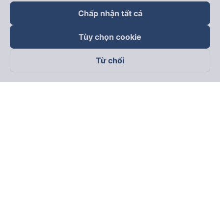
Chấp nhận tất cả
Tùy chọn cookie
Từ chối
Theo dõi chúng tôi trên
Facebook
Tiktok
Youtube
Công ty TNHH Thương Mại Dịch Vụ Vexere
Địa chỉ đăng ký kinh doanh: 8C Chữ Đồng Tử, Phường Tân
Sơn Nhất, TP. Hồ Chí Minh, Việt Nam
Địa chỉ
:
Lầu 2, toà nhà H3 Circo Hoàng Diệu, 384 Hoàng Diệu,
Phường Khánh Hội, TP Hồ Chí Minh, Việt Nam
Tầng 3, toà nhà 101 Láng Hạ, 101 Láng Hạ, Phường Láng, TP.
Hà Nội, Việt Nam
Giấy chứng nhận ĐKKD số 0315133726 do Sở KH và ĐT TP.
Hồ Chí Minh cấp lần đầu ngày 27/6/2018
Bản quyền © 2025 thuộc về Vexere.com