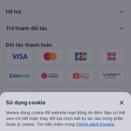
keyboard_arrow_down
Hỗ trợ
keyboard_arrow_down
Trở thành đối tác
Đối tác thanh toán
close
Sử dụng cookie
Vexere dùng cookie để website hoạt động ổn định. Bạn có thể
xem chi tiết hoặc thay đổi lựa chọn bất kỳ lúc nào trong phần
Quản lý cookie. Tìm hiểu thêm trong
Chính sách Cookie
.