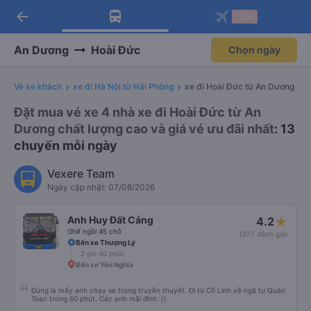
arrow_back
Tải app Vexere ngay!
Tải app Vexere
-30k
Mở app
Mở app
Nhận ưu đãi thành viên độc
-30k/ghế khi đặt vé máy bay qua
quyền
app
An Dương
Hoài Đức
Chọn ngày
Vé xe khách
xe đi Hà Nội từ Hải Phòng
xe đi Hoài Đức từ An Dương
Đặt mua vé xe 4 nhà xe đi Hoài Đức từ An
Dương chất lượng cao và giá vé ưu đãi nhất
: 13
chuyến mỗi ngày
Vexere Team
Ngày cập nhật: 07/08/2026
Anh Huy Đất Cảng
4.2
Ghế ngồi 45 chỗ
(277 đánh giá)
Bến xe Thượng Lý
2 giờ 40 phút
Bến xe Yên Nghĩa
Đúng là mấy anh chạy xe trong truyền thuyết. Đi từ Cổ Linh về ngã tư Quán
Toan trong 60 phút. Các anh mãi đỉnh :))