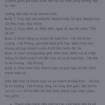
coupon giảm giá hoặc hoàn tiền sẽ tùy theo từng trường hợp
sự việc.
Hướng dẫn đặt vé tại Vexere.com:
Bước 1: Truy cập vào website Vexere hoặc tải app Vexere trên
CH Play hoặc App Store.
Bước 2: Chọn điểm đi, điểm đến, ngày đi, sau đó chọn “TÌM
VÉ XE”.
Bước 3: Chọn hãng xe khách đi Hoài Đức - Hà Nội từ An
Dương - Hải Phòng, giờ khởi hành phù hợp. Bấm chọn vào
khung giờ quý khách muốn đi để tiến hành đặt vé.
Bước 4: Chọn vị trí/giường ghế, điểm đón, điểm trả và nhập
thông tin hành khách khi đặt mua vé xe đi Hoài Đức - Hà Nội
từ An Dương - Hải Phòng
Bước 5: Chọn hình thức thanh toán vé phù hợp và tiến hành
thanh toán vé.
Việc đặt mua và thanh toán vé xe khách đi Hoài Đức - Hà Nội
từ An Dương - Hải Phòng cũng vô cùng đơn giản, tiện lợi khi
Vexere.com
hỗ trợ đến 06 hình thức thanh toán khác nhau
bao gồm:
Thanh toán bằng tiền mặt tại các cửa hàng tiện lợi và