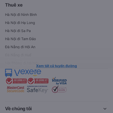
Thuê xe
Hà Nội đi Ninh Bình
Hà Nội đi Hạ Long
Hà Nội đi Sa Pa
Hà Nội đi Tam Đảo
Đà Nẵng đi Hội An
Đà Nẵng đi Huế
Hải Phòng đi Hà Nội
Xem tất cả tuyến đường
keyboard_arrow_down
Về chúng tôi