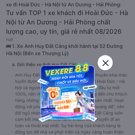
xe đi Hoài Đức - Hà Nội từ An Dương - Hải Phòng:
Tư vấn TOP 1 xe khách đi Hoài Đức - Hà
Nội từ An Dương - Hải Phòng chất
lượng cao, uy tín, giá rẻ nhất 08/2026
null
🚌 1. Xe Anh Huy Đất Cảng khởi hành tại 52 Đường
Hà Nội (Bến xe Thượng Lý)
a. Giới thiệu xe Anh Huy Đất Cảng
Anh Huy Đất Cảng là hãng xe limousine chuyên khai thác
tuyến đường từ An Dương - Hải Phòng đi Hoài Đức - Hà
Nội và ngược lại. Nổi bật với dàn xe được đầu tư mới
100%, nên nhà xe luôn tự tin có thể mang đến cho khách
hàng những trải nghiệm di chuyển khó quên nhất. Hoạt
động với phương châm “Khách hàng là thượng đế”, nên
đội ngũ nhân viên của hãng xe Anh Huy Đất Cảng luôn
cam kết mang đến cho hành khách một chuyến đi an
toàn và thoải mái nhất. Sự hài lòng của khách hàng là
động lực để nhà xe phát triển và ngày càng hoàn thiện