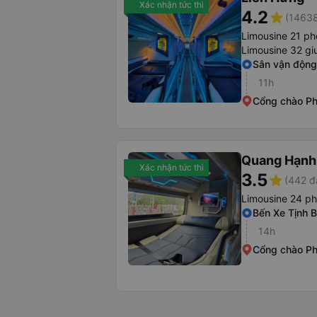
Xác nhận tức thì
4.2
star
(14638
Limousine 21 p
Limousine 32 g
Sân vận động
11h
Cổng chào Ph
Quang Hạnh
Xác nhận tức thì
3.5
star
(442 đ
Limousine 24 p
Bến Xe Tịnh B
14h
Cổng chào Ph