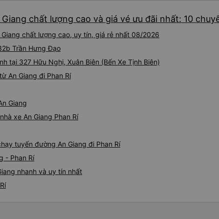
 Giang chất lượng cao và giá vé ưu đãi nhất: 10 chuy
Giang chất lượng cao, uy tín, giá rẻ nhất 08/2026
 132b Trần Hưng Đạo
nh tại 327 Hữu Nghị, Xuân Biên (Bến Xe Tịnh Biên)
ừ An Giang đi Phan Rí
 An Giang
á nhà xe An Giang Phan Rí
 chạy tuyến đường An Giang đi Phan Rí
g - Phan Rí
iang nhanh và uy tín nhất
Rí