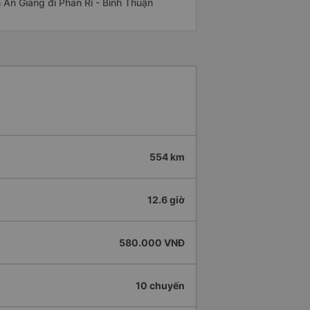
ến An Giang đi Phan Rí - Bình Thuận
554 km
12.6 giờ
580.000 VNĐ
10 chuyến