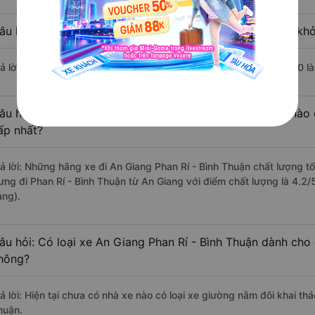
âu hỏi: Nhà xe đi Phan Rí - Bình Thuận từ An Giang nào khở
rả lời: Chuyến xe có giờ xuất phát trễ (muộn) nhất là vào lúc 15:00 
âu hỏi: Review xe đi Phan Rí - Bình Thuận từ An Giang nào 
ấp nhất?
rả lời: Những hãng xe đi An Giang Phan Rí - Bình Thuận chất lượng tố
ưng đi Phan Rí - Bình Thuận từ An Giang với điểm chất lượng là 4.2
àng).
âu hỏi: Có loại xe An Giang Phan Rí - Bình Thuận dành cho 
hông?
rả lời: Hiện tại chưa có nhà xe nào có loại xe giường nằm đôi khai th
huận.