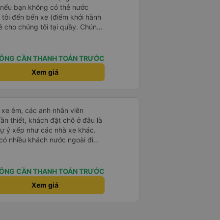
i nếu bạn không có thẻ nước
 tôi đến bến xe (điểm khởi hành
vé cho chúng tôi tại quầy. Chúng
iều về trực tiếp tại quầy, vì giá
 nhau. Đầu tiên, chúng tôi đi xe
 đó chuyển sang xe giường nằm.
ÔNG CẦN THANH TOÁN TRƯỚC
eo áo len ấm hoặc áo khoác
Xem giá
á lạnh, và chăn mền thì hơi cũ,
 để sạc điện thoại hoạt động
thứ khá sạch sẽ. Chúng tôi trở về
 Nhà ga B2, Lối ra 8) trên một
ái xe êm, các anh nhân viên
 ghế ngả. Xe ít rộng rãi hơn,
ần thiết, khách đặt chỗ ở đâu là
tốt hơn nhiều so với một chuyến
tự ý xếp như các nhà xe khác.
 Chúng tôi cũng dừng lại gần Nha
 có nhiều khách nước ngoài đi
ến ga bằng xe buýt nhỏ. Họ
đến Nha Trang nha!
ong suốt chuyến đi, và có thể
. Tôi khuyên bạn nên chọn
ÔNG CẦN THANH TOÁN TRƯỚC
 VIP.
Xem giá