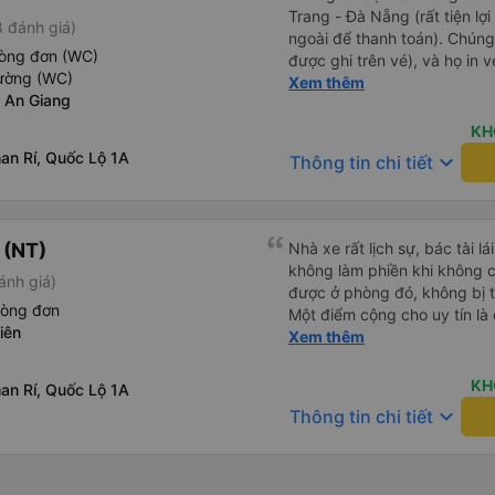
Trang - Đà Nẵng (rất tiện lợ
 đánh giá)
ngoài để thanh toán). Chúng
hòng đơn (WC)
được ghi trên vé), và họ in 
iường (WC)
tôi cũng quyết định mua vé ch
Xem thêm
 An Giang
vé trên ứng dụng cũng giống
buýt nhỏ đến điểm hẹn, sau
KH
Tôi khuyên bạn nên mang th
an Rí, Quốc Lộ 1A
keyboard_arrow_down
Thông tin chi tiết
mỏng, vì thỉnh thoảng trời kh
nhưng vẫn có sẵn. Cổng USB
tốt, và có giấy vệ sinh. Mọi 
từ Đà Nẵng (bến xe Đà Nẵng,
 (NT)
Nhà xe rất lịch sự, bác tài l
loại xe buýt khác với ba hàng
không làm phiền khi không c
ánh giá)
nhưng vẫn khá thoải mái và 
được ở phòng đó, không bị 
đi 8-10 tiếng ngồi một chỗ.
hòng đơn
Một điểm cộng cho uy tín là
Trang và sau đó được đưa đ
iên
Xem thêm
cùng chuyến để 
cũng vận chuyển hàng hóa tr
sẽ có những điểm dừng chân
KH
an Rí, Quốc Lộ 1A
công ty này và đặt chỗ ngồi
keyboard_arrow_down
Thông tin chi tiết