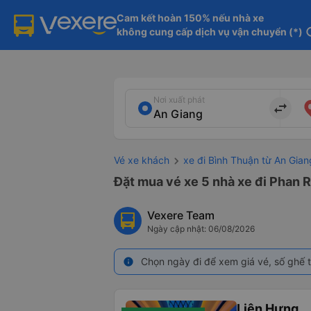
Cam kết hoàn 150% nếu nhà xe

không cung cấp dịch vụ vận chuyển (*)
in
Nơi xuất phát
import_export
Vé xe khách
xe đi Bình Thuận từ An Gian
Đặt mua vé xe 5 nhà xe đi Phan R
Vexere Team
Ngày cập nhật: 06/08/2026
Chọn ngày đi để xem giá vé, số ghế t
info
Liên Hưng