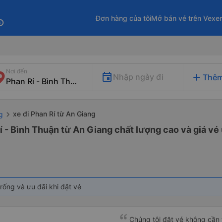
Đơn hàng của tôi
Mở bán vé trên Vexe
fo
Nơi đến
add
Nhập ngày đi
Thêm
xe đi Phan Rí từ An Giang
g
í - Bình Thuận từ An Giang chất lượng cao và giá vé 
rống và ưu đãi khi đặt vé
Chúng tôi đặt vé không cần