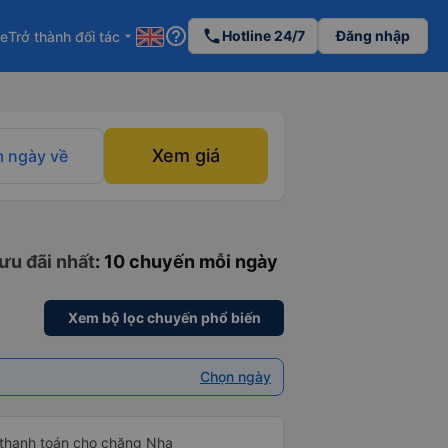
help_outline
phone
Hotline 24/7
Đăng nhập
re
Trở thành đối tác
arrow_drop_down
Xem giá
 ngày về
ưu đãi nhất
: 10 chuyến mỗi ngày
Xem bộ lọc chuyến phổ biến
Chọn ngày
 thanh toán cho chặng Nha