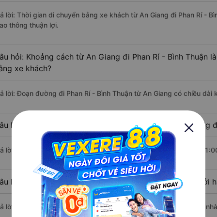
rả lời: Thời gian di chuyển bằng xe khách từ An Giang đi Phan Rí - 
ao thông thuận lợi.
âu hỏi: Khoảng cách từ An Giang đi Phan Rí - Bình Thuận l
ằng xe khách?
rả lời: Đoạn đường đi Phan Rí - Bình Thuận từ An Giang có chiều dà
âu hỏi: Mỗi ngày có bao nhiêu chuyến xe khách An Giang đi
rả lời: Trung bình mỗi ngày có khoảng 10 chuyến xe bắt đầu từ 11:0
âu hỏi: Nhà xe đi An Giang Phan Rí - Bình Thuận nào khởi 
rả lời: Chuyến xe có giờ xuất phát sớm nhất vào lúc 11:00 là của n