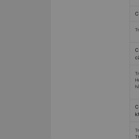
C
T
C
c
T
H
h
C
k
T
T