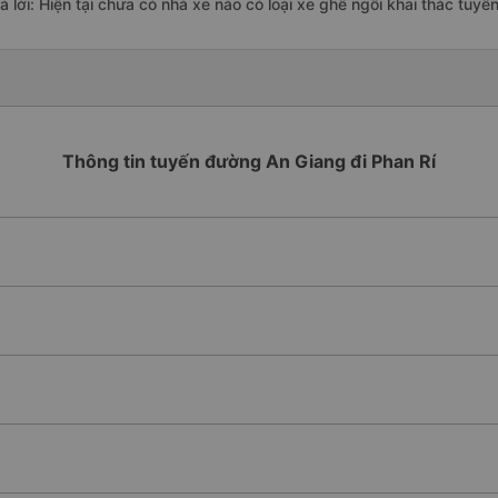
ả lời: Hiện tại chưa có nhà xe nào có loại xe ghế ngồi khai thác tuy
Thông tin tuyến đường An Giang đi Phan Rí