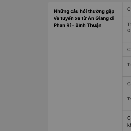
C
Những câu hỏi thường gặp
về tuyến xe từ An Giang đi
T
Phan Rí - Bình Thuận
Q
C
T
C
Tr
C
k