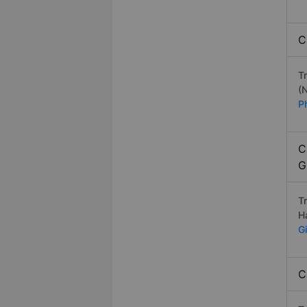
C
T
(
P
C
G
T
H
G
C