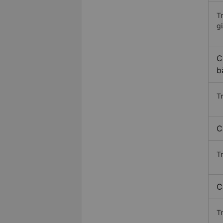
T
gi
C
b
T
C
T
C
T