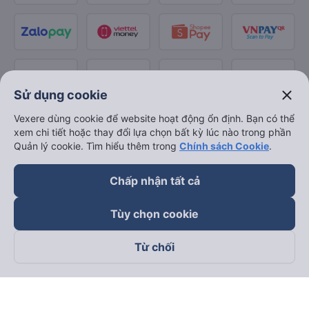
close
Sử dụng cookie
Vexere dùng cookie để website hoạt động ổn định. Bạn có thể
xem chi tiết hoặc thay đổi lựa chọn bất kỳ lúc nào trong phần
Quản lý cookie. Tìm hiểu thêm trong
Chính sách Cookie
.
Chấp nhận tất cả
Tùy chọn cookie
Từ chối
Theo dõi chúng tôi trên
Facebook
Tiktok
Youtube