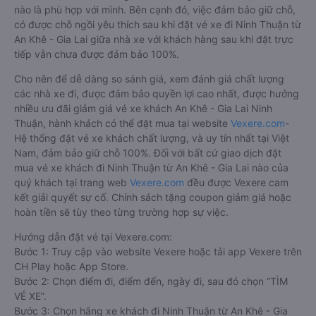
nào là phù hợp với mình. Bên cạnh đó, việc đảm bảo giữ chỗ,
có được chỗ ngồi yêu thích sau khi đặt vé xe đi Ninh Thuận từ
An Khê - Gia Lai giữa nhà xe với khách hàng sau khi đặt trực
tiếp vẫn chưa được đảm bảo 100%.
Cho nên để dễ dàng so sánh giá, xem đánh giá chất lượng
các nhà xe đi, được đảm bảo quyền lợi cao nhất, được hưởng
nhiều ưu đãi giảm giá vé xe khách An Khê - Gia Lai Ninh
Thuận, hành khách có thể đặt mua tại website
Vexere.com
-
Hệ thống đặt vé xe khách chất lượng, và uy tín nhất tại Việt
Nam, đảm bảo giữ chỗ 100%. Đối với bất cứ giao dịch đặt
mua vé xe khách đi Ninh Thuận từ An Khê - Gia Lai nào của
quý khách tại trang web
Vexere.com
đều được Vexere cam
kết giải quyết sự cố. Chính sách tặng coupon giảm giá hoặc
hoàn tiền sẽ tùy theo từng trường hợp sự việc.
Hướng dẫn đặt vé tại Vexere.com:
Bước 1: Truy cập vào website Vexere hoặc tải app Vexere trên
CH Play hoặc App Store.
Bước 2: Chọn điểm đi, điểm đến, ngày đi, sau đó chọn “TÌM
VÉ XE”.
Bước 3: Chọn hãng xe khách đi Ninh Thuận từ An Khê - Gia