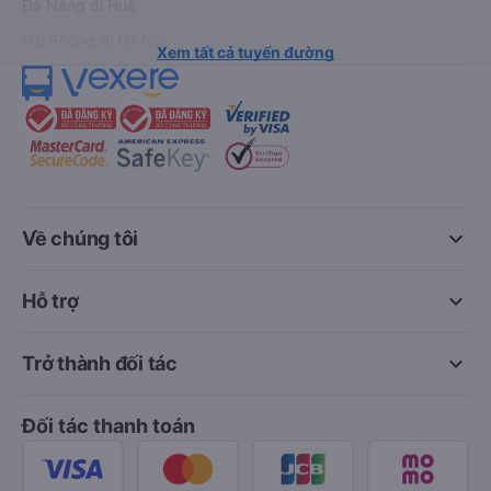
Đà Nẵng đi Huế
Hải Phòng đi Hà Nội
Xem tất cả tuyến đường
keyboard_arrow_down
Về chúng tôi
keyboard_arrow_down
Hỗ trợ
keyboard_arrow_down
Trở thành đối tác
Đối tác thanh toán