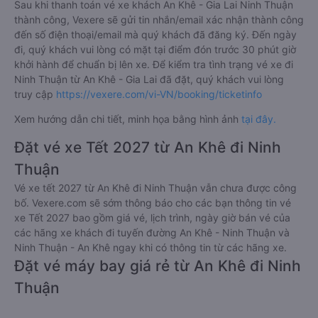
Sau khi thanh toán vé xe khách An Khê - Gia Lai Ninh Thuận
thành công, Vexere sẽ gửi tin nhắn/email xác nhận thành công
đến số điện thoại/email mà quý khách đã đăng ký. Đến ngày
đi, quý khách vui lòng có mặt tại điểm đón trước 30 phút giờ
khởi hành để chuẩn bị lên xe. Để kiểm tra tình trạng vé xe đi
Ninh Thuận từ An Khê - Gia Lai đã đặt, quý khách vui lòng
truy cập
https://vexere.com/vi-VN/booking/ticketinfo
Xem hướng dẫn chi tiết, minh họa bằng hình ảnh
tại đây.
Đặt vé xe Tết 2027 từ An Khê đi Ninh
Thuận
Vé xe tết 2027 từ An Khê đi Ninh Thuận vẫn chưa được công
bố. Vexere.com sẽ sớm thông báo cho các bạn thông tin vé
xe Tết 2027 bao gồm giá vé, lịch trình, ngày giờ bán vé của
các hãng xe khách đi tuyến đường An Khê - Ninh Thuận và
Ninh Thuận - An Khê ngay khi có thông tin từ các hãng xe.
Đặt vé máy bay giá rẻ từ An Khê đi Ninh
Thuận