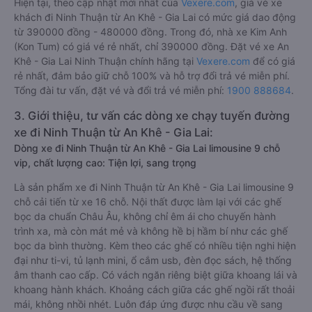
Hiện tại, theo cập nhật mới nhất của
Vexere.com
, giá vé xe
khách đi Ninh Thuận từ An Khê - Gia Lai có mức giá dao động
từ 390000 đồng - 480000 đồng. Trong đó, nhà xe Kim Anh
(Kon Tum) có giá vé rẻ nhất, chỉ 390000 đồng. Đặt vé xe An
Khê - Gia Lai Ninh Thuận chính hãng tại
Vexere.com
để có giá
rẻ nhất, đảm bảo giữ chỗ 100% và hỗ trợ đổi trả vé miễn phí.
Tổng đài tư vấn, đặt vé và đổi trả vé miễn phí:
1900 888684
.
3. Giới thiệu, tư vấn các dòng xe chạy tuyến đường
xe đi Ninh Thuận từ An Khê - Gia Lai:
Dòng xe đi Ninh Thuận từ An Khê - Gia Lai limousine 9 chỗ
vip, chất lượng cao: Tiện lợi, sang trọng
Là sản phẩm xe đi Ninh Thuận từ An Khê - Gia Lai limousine 9
chỗ cải tiến từ xe 16 chỗ. Nội thất được làm lại với các ghế
bọc da chuẩn Châu Âu, không chỉ êm ái cho chuyến hành
trình xa, mà còn mát mẻ và không hề bị hầm bí như các ghế
bọc da bình thường. Kèm theo các ghế có nhiều tiện nghi hiện
đại như ti-vi, tủ lạnh mini, ổ cắm usb, đèn đọc sách, hệ thống
âm thanh cao cấp. Có vách ngăn riêng biệt giữa khoang lái và
khoang hành khách. Khoảng cách giữa các ghế ngồi rất thoải
mái, không nhồi nhét. Luôn đáp ứng được nhu cầu về sang