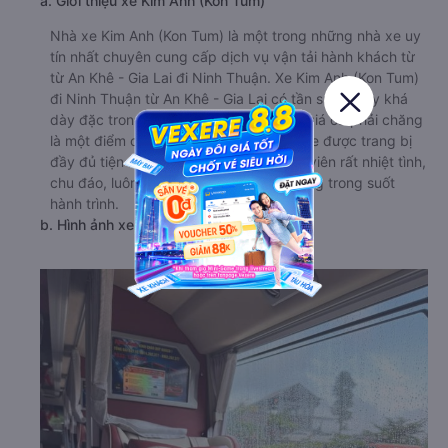
a. Giới thiệu xe Kim Anh (Kon Tum)
Nhà xe Kim Anh (Kon Tum) là một trong những nhà xe uy
tín nhất chuyên cung cấp dịch vụ vận tải hành khách từ
từ An Khê - Gia Lai đi Ninh Thuận. Xe Kim Anh (Kon Tum)
đi Ninh Thuận từ An Khê - Gia Lai có tần suất chạy khá
dày đặc trong ngày. Chất lượng tốt và giá cả phải chăng
là một điểm cộng lớn của nhà xe. Trên xe được trang bị
đầy đủ tiện nghi hiện đại. Đội ngũ nhân viên rất nhiệt tình,
chu đáo, luôn sẵn sàng hỗ trợ khách hàng trong suốt
hành trình.
b. Hình ảnh xe Kim Anh (Kon Tum)