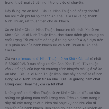
trọng, thoải mái và tiện nghi trong việc di chuyển.
Đây là loại xe An Khê - Gia Lai Ninh Thuận có hỗ trợ đón/trả
tận nơi miễn phí tại nội thành An Khê - Gia Lai và nội thành
Ninh Thuận, rất thuận tiện cho du khách.
Xe An Khê - Gia Lai Ninh Thuận limousine tốt nhất: Xe từ An
Khê - Gia Lai đi Ninh Thuận limousine được đánh giá chung có
chất lượng Tốt với điểm đánh giá trung bình từ 4.3/5 dựa trên
918 phản hồi của hành khách Xe về Ninh Thuận từ An Khê -
Gia Lai.
Giá vé
xe limousine đi Ninh Thuận từ An Khê - Gia Lai
rẻ nhất
là 390000VND của hãng xe Kim Anh (Kon Tum). Tùy thuộc
vào vị trí ngồi của bạn và chương trình khuyến mãi, giá vé Xe
An Khê - Gia Lai đi Ninh Thuận limousine này có thể sẽ rẻ hơn
Dòng xe đi Ninh Thuận từ An Khê - Gia Lai giường nằm chất
lượng cao: Thoải mái, giá cả tốt nhất
Những nhà xe đi Ninh Thuận từ An Khê - Gia Lai đều sở hữu
những xe giường nằm chất lượng cao. Trên xe được trang bị
đầy đủ các trang thiết bị hiện đại phục vụ cho nhu cầu di
chuyển của hành khách. Bên cạnh đó, các hãng xe khách An