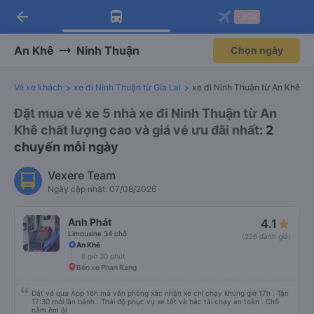
arrow_back
Tải app Vexere ngay!
Tải app Vexere
-30k
Mở app
Mở app
Nhận ưu đãi thành viên độc
-30k/ghế khi đặt vé máy bay qua
quyền
app
An Khê
Ninh Thuận
Chọn ngày
Vé xe khách
xe đi Ninh Thuận từ Gia Lai
xe đi Ninh Thuận từ An Khê
Đặt mua vé xe 5 nhà xe đi Ninh Thuận từ An
Khê chất lượng cao và giá vé ưu đãi nhất
: 2
chuyến mỗi ngày
Vexere Team
Ngày cập nhật: 07/08/2026
Anh Phát
4.1
Limousine 34 chỗ
(226 đánh giá)
An Khê
8 giờ 30 phút
Bến xe Phan Rang
Đặt vé qua App 16h mà văn phòng xác nhận xe chỉ chạy khung giờ 17h . Tận
17:30 mới lăn bánh . Thái độ phục vụ xe tốt và bác tài chạy an toàn . Chỗ
nằm êm ái