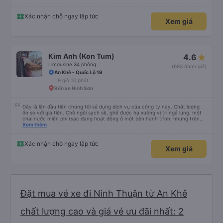
Xác nhận chỗ ngay lập tức
Xem giá
Kim Anh (Kon Tum)
4.6
Limousine 34 phòng
(693 đánh giá)
An Khê - Quốc Lộ 19
9 giờ 10 phút
Bến xe Ninh Sơn
Đây là lần đầu tiên chúng tôi sử dụng dịch vụ của công ty này. Chất lượng
ổn so với giá tiền. Chỗ ngồi sạch sẽ, ghế được hạ xuống vị trí ngả lưng, một
chai nước miễn phí (sạc đang hoạt động ở một bên hành trình, nhưng trên
cùng xe đi chiều ngược lại có thể đã bị tắt.). Ở một hướng, xe buýt bị trễ một
Xem thêm
giờ, ở hướng ngược lại nó đến đúng giờ. Máy lạnh mạnh (lo lắng cho sức khỏe
nên mang theo quần áo ấm). Đôi khi có người ngồi ngay ở lối đi. Chúng tôi đã
mua vé trước qua Vexere và thanh toán tại Winmart. Rất thoải mái. (Chúng
Xác nhận chỗ ngay lập tức
Xem giá
tôi chạy xe dọc tuyến Nha Trang - Ngọc Hồi rồi về cùng ngày)
Đặt mua vé xe đi Ninh Thuận từ An Khê
chất lượng cao và giá vé ưu đãi nhất: 2