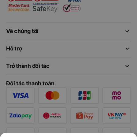
keyboard_arrow_down
Về chúng tôi
keyboard_arrow_down
Hỗ trợ
keyboard_arrow_down
Trở thành đối tác
Đối tác thanh toán