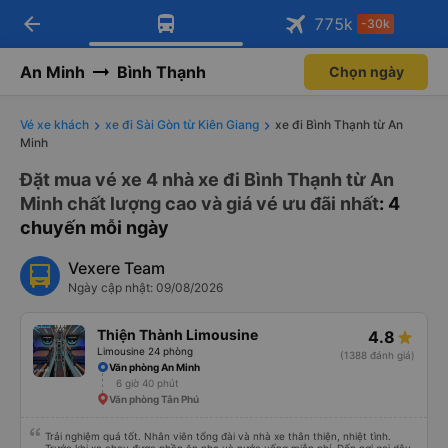
arrow_back
Tải app Vexere ngay!
Tải app Vexere
775
k
-30k
Mở app
Mở app
Nhận ưu đãi thành viên độc
-30k/ghế khi đặt vé máy bay qua
quyền
app
An Minh
Bình Thạnh
Chọn ngày
Vé xe khách
xe đi Sài Gòn từ Kiên Giang
xe đi Bình Thạnh từ An
Minh
Đặt mua vé xe 4 nhà xe đi Bình Thạnh từ An
Minh chất lượng cao và giá vé ưu đãi nhất
: 4
chuyến mỗi ngày
Vexere Team
Ngày cập nhật: 09/08/2026
Thiện Thành Limousine
4.8
Limousine 24 phòng
(1388 đánh giá)
Văn phòng An Minh
6 giờ 40 phút
Văn phòng Tân Phú
Trải nghiệm quá tốt. Nhân viên tổng đài và nhà xe thân thiện, nhiệt tình.