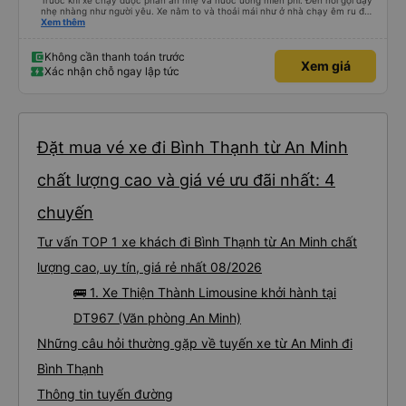
Trước khi xe chạy được phần ăn nhẹ và nước uống miễn phí. Đến nơi gọi dậy
nhẹ nhàng như người yêu. Xe nằm to và thoải mái như ở nhà chạy êm ru đến
nơi lúc nào không hay luôn. I had very good experience with this bus
Xem thêm
operator. The staff are friendly and helpful. Before getting on the bus, we
were offered light meals and drinks. When the bus has arrived, the staff
woke us up as they were waking up up their lovers. If you are foreigners and
Không cần thanh toán trước
Xem giá
planning to take this bus, please don’t hesitate as the seats are big and
Xác nhận chỗ ngay lập tức
comfortable enough for you to sleep on.
Đặt mua vé xe đi Bình Thạnh từ An Minh
chất lượng cao và giá vé ưu đãi nhất: 4
chuyến
Tư vấn TOP 1 xe khách đi Bình Thạnh từ An Minh chất
lượng cao, uy tín, giá rẻ nhất 08/2026
🚌 1. Xe Thiện Thành Limousine khởi hành tại
DT967 (Văn phòng An Minh)
Những câu hỏi thường gặp về tuyến xe từ An Minh đi
Bình Thạnh
Thông tin tuyến đường