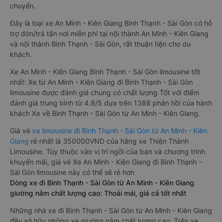
chuyển.
Đây là loại xe An Minh - Kiên Giang Bình Thạnh - Sài Gòn có hỗ
trợ đón/trả tận nơi miễn phí tại nội thành An Minh - Kiên Giang
và nội thành Bình Thạnh - Sài Gòn, rất thuận tiện cho du
khách.
Xe An Minh - Kiên Giang Bình Thạnh - Sài Gòn limousine tốt
nhất: Xe từ An Minh - Kiên Giang đi Bình Thạnh - Sài Gòn
limousine được đánh giá chung có chất lượng Tốt với điểm
đánh giá trung bình từ 4.8/5 dựa trên 1388 phản hồi của hành
khách Xe về Bình Thạnh - Sài Gòn từ An Minh - Kiên Giang.
Giá vé
xe limousine đi Bình Thạnh - Sài Gòn từ An Minh - Kiên
Giang
rẻ nhất là 350000VND của hãng xe Thiện Thành
Limousine. Tùy thuộc vào vị trí ngồi của bạn và chương trình
khuyến mãi, giá vé Xe An Minh - Kiên Giang đi Bình Thạnh -
Sài Gòn limousine này có thể sẽ rẻ hơn
Dòng xe đi Bình Thạnh - Sài Gòn từ An Minh - Kiên Giang
giường nằm chất lượng cao: Thoải mái, giá cả tốt nhất
Những nhà xe đi Bình Thạnh - Sài Gòn từ An Minh - Kiên Giang
đều sở hữu những xe giường nằm chất lượng cao. Trên xe