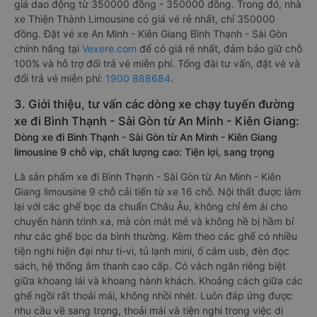
giá dao động từ 350000 đồng - 350000 đồng. Trong đó, nhà
xe Thiện Thành Limousine có giá vé rẻ nhất, chỉ 350000
đồng. Đặt vé xe An Minh - Kiên Giang Bình Thạnh - Sài Gòn
chính hãng tại
Vexere.com
để có giá rẻ nhất, đảm bảo giữ chỗ
100% và hỗ trợ đổi trả vé miễn phí. Tổng đài tư vấn, đặt vé và
đổi trả vé miễn phí:
1900 888684
.
3. Giới thiệu, tư vấn các dòng xe chạy tuyến đường
xe đi Bình Thạnh - Sài Gòn từ An Minh - Kiên Giang:
Dòng xe đi Bình Thạnh - Sài Gòn từ An Minh - Kiên Giang
limousine 9 chỗ vip, chất lượng cao: Tiện lợi, sang trọng
Là sản phẩm xe đi Bình Thạnh - Sài Gòn từ An Minh - Kiên
Giang limousine 9 chỗ cải tiến từ xe 16 chỗ. Nội thất được làm
lại với các ghế bọc da chuẩn Châu Âu, không chỉ êm ái cho
chuyến hành trình xa, mà còn mát mẻ và không hề bị hầm bí
như các ghế bọc da bình thường. Kèm theo các ghế có nhiều
tiện nghi hiện đại như ti-vi, tủ lạnh mini, ổ cắm usb, đèn đọc
sách, hệ thống âm thanh cao cấp. Có vách ngăn riêng biệt
giữa khoang lái và khoang hành khách. Khoảng cách giữa các
ghế ngồi rất thoải mái, không nhồi nhét. Luôn đáp ứng được
nhu cầu về sang trọng, thoải mái và tiện nghi trong việc di