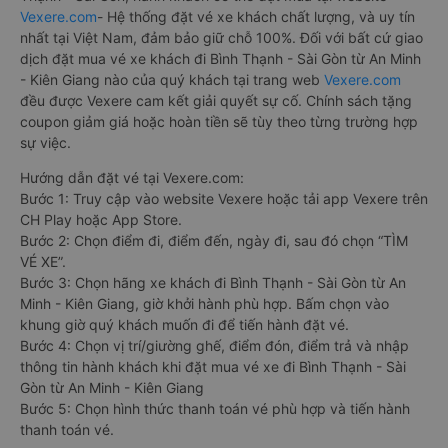
Vexere.com
- Hệ thống đặt vé xe khách chất lượng, và uy tín
nhất tại Việt Nam, đảm bảo giữ chỗ 100%. Đối với bất cứ giao
dịch đặt mua vé xe khách đi Bình Thạnh - Sài Gòn từ An Minh
- Kiên Giang nào của quý khách tại trang web
Vexere.com
đều được Vexere cam kết giải quyết sự cố. Chính sách tặng
coupon giảm giá hoặc hoàn tiền sẽ tùy theo từng trường hợp
sự việc.
Hướng dẫn đặt vé tại Vexere.com:
Bước 1: Truy cập vào website Vexere hoặc tải app Vexere trên
CH Play hoặc App Store.
Bước 2: Chọn điểm đi, điểm đến, ngày đi, sau đó chọn “TÌM
VÉ XE”.
Bước 3: Chọn hãng xe khách đi Bình Thạnh - Sài Gòn từ An
Minh - Kiên Giang, giờ khởi hành phù hợp. Bấm chọn vào
khung giờ quý khách muốn đi để tiến hành đặt vé.
Bước 4: Chọn vị trí/giường ghế, điểm đón, điểm trả và nhập
thông tin hành khách khi đặt mua vé xe đi Bình Thạnh - Sài
Gòn từ An Minh - Kiên Giang
Bước 5: Chọn hình thức thanh toán vé phù hợp và tiến hành
thanh toán vé.