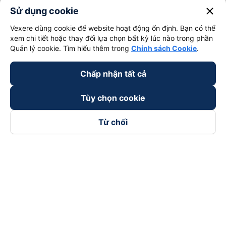
close
Sử dụng cookie
Vexere dùng cookie để website hoạt động ổn định. Bạn có thể
xem chi tiết hoặc thay đổi lựa chọn bất kỳ lúc nào trong phần
Quản lý cookie. Tìm hiểu thêm trong
Chính sách Cookie
.
Chấp nhận tất cả
Tùy chọn cookie
Từ chối
Theo dõi chúng tôi trên
Facebook
Tiktok
Youtube
Công ty TNHH Thương Mại Dịch Vụ Vexere
Địa chỉ đăng ký kinh doanh: 8C Chữ Đồng Tử, Phường Tân
Sơn Nhất, TP. Hồ Chí Minh, Việt Nam
Địa chỉ
:
Lầu 2, toà nhà H3 Circo Hoàng Diệu, 384 Hoàng Diệu,