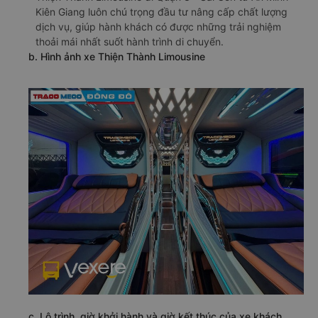
tín, chuyên cung cấp dịch vụ vận chuyển hành khách và
gửi hàng hóa trên tuyến đường từ An Minh - Kiên Giang đi
Quận 3 - Sài Gòn. Với phương châm an toàn là trên hết,
Thiện Thành Limousine đi Quận 3 - Sài Gòn từ An Minh -
Kiên Giang luôn chú trọng đầu tư nâng cấp chất lượng
dịch vụ, giúp hành khách có được những trải nghiệm
thoải mái nhất suốt hành trình di chuyển.
b. Hình ảnh xe Thiện Thành Limousine