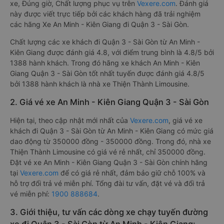
Xe đi Quận 3 - Sài Gòn từ An Minh - Kiên Giang tốt nhất được
phân loại chất lượng dựa trên đánh giá từ 1 đến 5 (1: tệ nhất,
5: tốt nhất) của khách hàng với các tiêu chí như: Chất lượng
xe, Đúng giờ, Chất lượng phục vụ trên
Vexere.com
. Đánh giá
này được viết trực tiếp bởi các khách hàng đã trải nghiệm
các hãng Xe An Minh - Kiên Giang đi Quận 3 - Sài Gòn.
Chất lượng các xe khách đi Quận 3 - Sài Gòn từ An Minh -
Kiên Giang được đánh giá 4.8, với điểm trung bình là 4.8/5 bởi
1388 hành khách. Trong đó hãng xe khách An Minh - Kiên
Giang Quận 3 - Sài Gòn tốt nhất tuyến được đánh giá 4.8/5
bởi 1388 hành khách là nhà xe Thiện Thành Limousine.
2. Giá vé xe An Minh - Kiên Giang Quận 3 - Sài Gòn
Hiện tại, theo cập nhật mới nhất của
Vexere.com
, giá vé xe
khách đi Quận 3 - Sài Gòn từ An Minh - Kiên Giang có mức giá
dao động từ 350000 đồng - 350000 đồng. Trong đó, nhà xe
Thiện Thành Limousine có giá vé rẻ nhất, chỉ 350000 đồng.
Đặt vé xe An Minh - Kiên Giang Quận 3 - Sài Gòn chính hãng
tại
Vexere.com
để có giá rẻ nhất, đảm bảo giữ chỗ 100% và
hỗ trợ đổi trả vé miễn phí. Tổng đài tư vấn, đặt vé và đổi trả