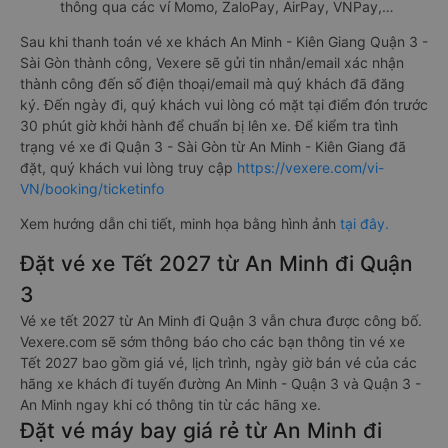
tuyến (Internet Banking).
Thanh toán bằng hình thức chuyển khoản ngân hàng.
Bên cạnh đó, quý khách cũng có thể thanh toán vé
thông qua các ví Momo, ZaloPay, AirPay, VNPay,…
Sau khi thanh toán vé xe khách An Minh - Kiên Giang Quận 3 -
Sài Gòn thành công, Vexere sẽ gửi tin nhắn/email xác nhận
thành công đến số điện thoại/email mà quý khách đã đăng
ký. Đến ngày đi, quý khách vui lòng có mặt tại điểm đón trước
30 phút giờ khởi hành để chuẩn bị lên xe. Để kiểm tra tình
trạng vé xe đi Quận 3 - Sài Gòn từ An Minh - Kiên Giang đã
đặt, quý khách vui lòng truy cập
https://vexere.com/vi-
VN/booking/ticketinfo
Xem hướng dẫn chi tiết, minh họa bằng hình ảnh
tại đây.
Đặt vé xe Tết 2027 từ An Minh đi Quận
3
Vé xe tết 2027 từ An Minh đi Quận 3 vẫn chưa được công bố.
Vexere.com sẽ sớm thông báo cho các bạn thông tin vé xe
Tết 2027 bao gồm giá vé, lịch trình, ngày giờ bán vé của các