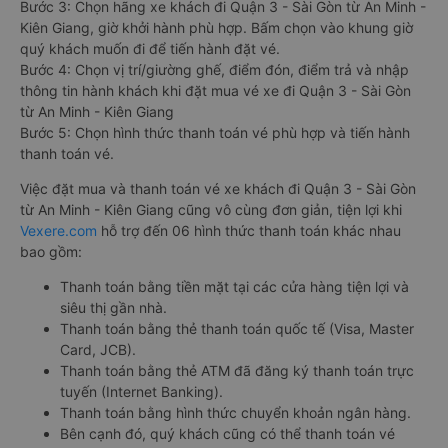
CH Play hoặc App Store.
Bước 2: Chọn điểm đi, điểm đến, ngày đi, sau đó chọn “TÌM
VÉ XE”.
Bước 3: Chọn hãng xe khách đi Quận 3 - Sài Gòn từ An Minh -
Kiên Giang, giờ khởi hành phù hợp. Bấm chọn vào khung giờ
quý khách muốn đi để tiến hành đặt vé.
Bước 4: Chọn vị trí/giường ghế, điểm đón, điểm trả và nhập
thông tin hành khách khi đặt mua vé xe đi Quận 3 - Sài Gòn
từ An Minh - Kiên Giang
Bước 5: Chọn hình thức thanh toán vé phù hợp và tiến hành
thanh toán vé.
Việc đặt mua và thanh toán vé xe khách đi Quận 3 - Sài Gòn
từ An Minh - Kiên Giang cũng vô cùng đơn giản, tiện lợi khi
Vexere.com
hỗ trợ đến 06 hình thức thanh toán khác nhau
bao gồm:
Thanh toán bằng tiền mặt tại các cửa hàng tiện lợi và
siêu thị gần nhà.
Thanh toán bằng thẻ thanh toán quốc tế (Visa, Master
Card, JCB).
Thanh toán bằng thẻ ATM đã đăng ký thanh toán trực