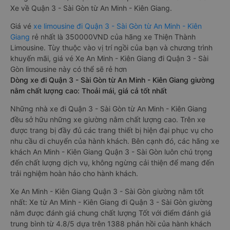
Xe An Minh - Kiên Giang Quận 3 - Sài Gòn limousine tốt nhất:
Xe từ An Minh - Kiên Giang đi Quận 3 - Sài Gòn limousine
được đánh giá chung có chất lượng Tốt với điểm đánh giá
trung bình từ 4.8/5 dựa trên 1388 phản hồi của hành khách
Xe về Quận 3 - Sài Gòn từ An Minh - Kiên Giang.
Giá vé
xe limousine đi Quận 3 - Sài Gòn từ An Minh - Kiên
Giang
rẻ nhất là 350000VND của hãng xe Thiện Thành
Limousine. Tùy thuộc vào vị trí ngồi của bạn và chương trình
khuyến mãi, giá vé Xe An Minh - Kiên Giang đi Quận 3 - Sài
Gòn limousine này có thể sẽ rẻ hơn
Dòng xe đi Quận 3 - Sài Gòn từ An Minh - Kiên Giang giường
nằm chất lượng cao: Thoải mái, giá cả tốt nhất
Những nhà xe đi Quận 3 - Sài Gòn từ An Minh - Kiên Giang
đều sở hữu những xe giường nằm chất lượng cao. Trên xe
được trang bị đầy đủ các trang thiết bị hiện đại phục vụ cho
nhu cầu di chuyển của hành khách. Bên cạnh đó, các hãng xe
khách An Minh - Kiên Giang Quận 3 - Sài Gòn luôn chú trọng
đến chất lượng dịch vụ, không ngừng cải thiện để mang đến
trải nghiệm hoàn hảo cho hành khách.
Xe An Minh - Kiên Giang Quận 3 - Sài Gòn giường nằm tốt