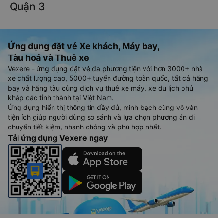
hãng xe khách đi tuyến đường An Minh - Quận 3 và Quận 3 -
An Minh ngay khi có thông tin từ các hãng xe.
Đặt vé máy bay giá rẻ từ An Minh đi
Quận 3
Ứng dụng đặt vé Xe khách, Máy bay,
Tàu hoả và Thuê xe
Vexere - ứng dụng đặt vé đa phương tiện với hơn 3000+ nhà
xe chất lượng cao, 5000+ tuyến đường toàn quốc, tất cả hãng
bay và hãng tàu cùng dịch vụ thuê xe máy, xe du lịch phủ
khắp các tỉnh thành tại Việt Nam.
Ứng dụng hiển thị thông tin đầy đủ, minh bạch cùng vô vàn
tiện ích giúp người dùng so sánh và lựa chọn phương án di
chuyển tiết kiệm, nhanh chóng và phù hợp nhất.
Tải ứng dụng Vexere ngay