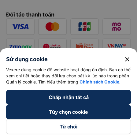
keyboard_arrow_down
Hỗ trợ
keyboard_arrow_down
Trở thành đối tác
Đối tác thanh toán
close
Sử dụng cookie
Vexere dùng cookie để website hoạt động ổn định. Bạn có thể
xem chi tiết hoặc thay đổi lựa chọn bất kỳ lúc nào trong phần
Quản lý cookie. Tìm hiểu thêm trong
Chính sách Cookie
.
Chấp nhận tất cả
Tùy chọn cookie
Từ chối