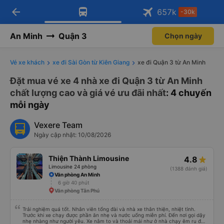
Tải app Vexere ngay!
Mở app
Nhận ưu đãi thành viên độc
quyền
arrow_back
Tải app Vexere
657
k
-30k
Mở app
-30k/ghế khi đặt vé máy bay qua
app
An Minh
Quận 3
Chọn ngày
Vé xe khách
xe đi Sài Gòn từ Kiên Giang
xe đi Quận 3 từ An Minh
Đặt mua vé xe 4 nhà xe đi Quận 3 từ An Minh
chất lượng cao và giá vé ưu đãi nhất
: 4 chuyến
mỗi ngày
Vexere Team
Ngày cập nhật: 10/08/2026
Thiện Thành Limousine
4.8
Limousine 24 phòng
(1388 đánh giá)
Văn phòng An Minh
6 giờ 40 phút