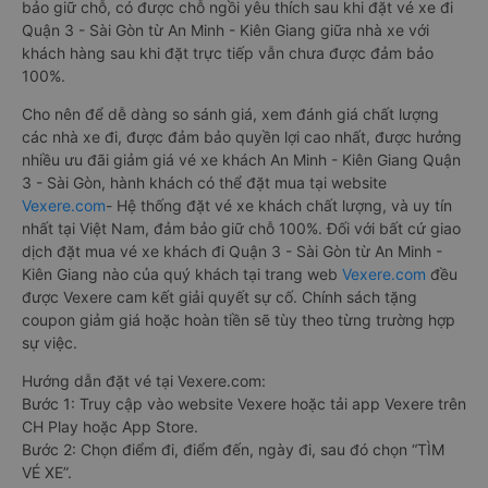
Gòn giúp cho du khách có đa dạng sự lựa chọn. Đây cũng có
thể là một điều bất lợi làm cho hàng khách không biết nên
chọn nhà xe nào là phù hợp với mình. Bên cạnh đó, việc đảm
bảo giữ chỗ, có được chỗ ngồi yêu thích sau khi đặt vé xe đi
Quận 3 - Sài Gòn từ An Minh - Kiên Giang giữa nhà xe với
khách hàng sau khi đặt trực tiếp vẫn chưa được đảm bảo
100%.
Cho nên để dễ dàng so sánh giá, xem đánh giá chất lượng
các nhà xe đi, được đảm bảo quyền lợi cao nhất, được hưởng
nhiều ưu đãi giảm giá vé xe khách An Minh - Kiên Giang Quận
3 - Sài Gòn, hành khách có thể đặt mua tại website
Vexere.com
- Hệ thống đặt vé xe khách chất lượng, và uy tín
nhất tại Việt Nam, đảm bảo giữ chỗ 100%. Đối với bất cứ giao
dịch đặt mua vé xe khách đi Quận 3 - Sài Gòn từ An Minh -
Kiên Giang nào của quý khách tại trang web
Vexere.com
đều
được Vexere cam kết giải quyết sự cố. Chính sách tặng
coupon giảm giá hoặc hoàn tiền sẽ tùy theo từng trường hợp
sự việc.
Hướng dẫn đặt vé tại Vexere.com:
Bước 1: Truy cập vào website Vexere hoặc tải app Vexere trên