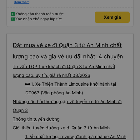
Văn phòng Tân Phú
Trải nghiệm quá tốt. Nhân viên tổng đài và nhà xe thân thiện, nhiệt tình.
Trước khi xe chạy được phần ăn nhẹ và nước uống miễn phí. Đến nơi gọi dậy
nhẹ nhàng như người yêu. Xe nằm to và thoải mái như ở nhà chạy êm ru đến
nơi lúc nào không hay luôn. I had very good experience with this bus
Xem thêm
operator. The staff are friendly and helpful. Before getting on the bus, we
were offered light meals and drinks. When the bus has arrived, the staff
woke us up as they were waking up up their lovers. If you are foreigners and
Không cần thanh toán trước
Xem giá
planning to take this bus, please don’t hesitate as the seats are big and
Xác nhận chỗ ngay lập tức
comfortable enough for you to sleep on.
Đặt mua vé xe đi Quận 3 từ An Minh chất
lượng cao và giá vé ưu đãi nhất: 4 chuyến
Tư vấn TOP 1 xe khách đi Quận 3 từ An Minh chất
lượng cao, uy tín, giá rẻ nhất 08/2026
🚌 1. Xe Thiện Thành Limousine khởi hành tại
DT967 (Văn phòng An Minh)
Những câu hỏi thường gặp về tuyến xe từ An Minh đi
Quận 3