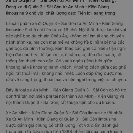
vé miễn phí:
1900 888684
.
3. Giới thiệu, tư vấn các dòng xe chạy tuyến đường
xe đi Quận 3 - Sài Gòn từ An Minh - Kiên Giang:
Dòng xe đi Quận 3 - Sài Gòn từ An Minh - Kiên Giang
limousine 9 chỗ vip, chất lượng cao: Tiện lợi, sang trọng
Là sản phẩm xe đi Quận 3 - Sài Gòn từ An Minh - Kiên Giang
limousine 9 chỗ cải tiến từ xe 16 chỗ. Nội thất được làm lại với
các ghế bọc da chuẩn Châu Âu, không chỉ êm ái cho chuyến
hành trình xa, mà còn mát mẻ và không hề bị hầm bí như các
ghế bọc da bình thường. Kèm theo các ghế có nhiều tiện nghi
hiện đại như ti-vi, tủ lạnh mini, ổ cắm usb, đèn đọc sách, hệ
thống âm thanh cao cấp. Có vách ngăn riêng biệt giữa
khoang lái và khoang hành khách. Khoảng cách giữa các ghế
ngồi rất thoải mái, không nhồi nhét. Luôn đáp ứng được nhu
cầu về sang trọng, thoải mái và tiện nghi trong việc di chuyển.
Đây là loại xe An Minh - Kiên Giang Quận 3 - Sài Gòn có hỗ trợ
đón/trả tận nơi miễn phí tại nội thành An Minh - Kiên Giang và
nội thành Quận 3 - Sài Gòn, rất thuận tiện cho du khách.