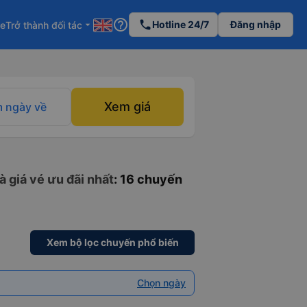
help_outline
phone
Hotline 24/7
Đăng nhập
re
Trở thành đối tác
arrow_drop_down
Xem giá
 ngày về
à giá vé ưu đãi nhất
: 16 chuyến
Xem bộ lọc chuyến phổ biến
Chọn ngày