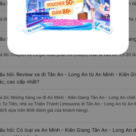
âu hỏi: Nhà xe đi An Minh - Kiên Giang Tân An - Long An 
rả lời: Chuyến xe có giờ xuất phát sớm nhất vào lúc 6:00 là của nhà 
âu hỏi: Nhà xe đi Tân An - Long An từ An Minh - Kiên Giang
rả lời: Chuyến xe có giờ xuất phát trễ (muộn) nhất là vào lúc 23:30 l
âu hỏi: Review xe đi Tân An - Long An từ An Minh - Kiên Gi
ắc, cao cấp nhất?
rả lời: Những hãng xe đi An Minh - Kiên Giang Tân An - Long An chất 
e Tư Tiến, nhà xe Thiện Thành Limousine đi Tân An - Long An từ An M
.8/5 dựa trên 808 đánh giá của khách hàng).
âu hỏi: Có loại xe An Minh - Kiên Giang Tân An - Long An d