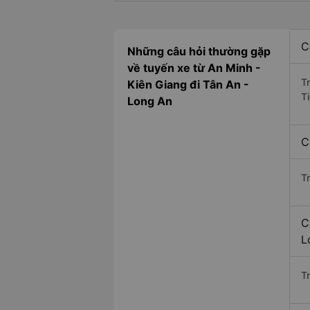
C
Những câu hỏi thường gặp
về tuyến xe từ An Minh -
T
Kiên Giang đi Tân An -
T
Long An
C
T
C
L
Tr