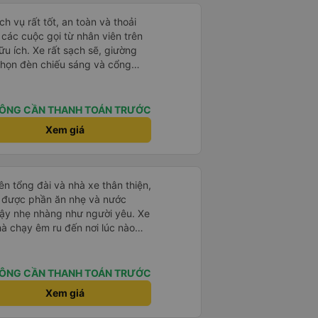
h vụ rất tốt, an toàn và thoải
à các cuộc gọi từ nhân viên trên
ữu ích. Xe rất sạch sẽ, giường
 chọn đèn chiếu sáng và cổng
iện. Nhân viên rất lịch sự và xe
ến. Cảm ơn!
ÔNG CẦN THANH TOÁN TRƯỚC
Xem giá
ên tổng đài và nhà xe thân thiện,
ạy được phần ăn nhẹ và nước
dậy nhẹ nhàng như người yêu. Xe
hà chạy êm ru đến nơi lúc nào
dly and helpful. Before getting on
ght meals and drinks. When the
ÔNG CẦN THANH TOÁN TRƯỚC
woke us up as they were waking
Xem giá
e foreigners and planning to take
te as the seats are big and