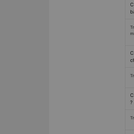
C
b
T
m
C
c
T
C
?
T