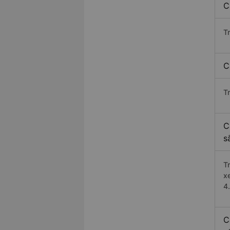
C
T
C
T
C
s
T
x
4
C