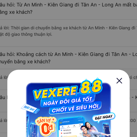
âu hỏi: Từ An Minh - Kiên Giang đi Tân An - Long An mất ba
ằng xe khách?
rả lời: Thời gian di chuyển bằng xe khách từ An Minh - Kiên Giang đ
ật độ giao thông thuận lợi.
âu hỏi: Khoảng cách từ An Minh - Kiên Giang đi Tân An - L
huyển bằng xe khách?
rả lời: Đoạn đường đi Tân An - Long An từ An Minh - Kiên Giang có 
âu hỏi: Mỗi ngày có bao nhiêu chuyến xe khách An Minh - 
rả lời: Trung bình mỗi ngày có khoảng 16 chuyến xe bắt đầu từ 6:00