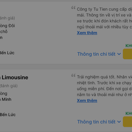
Công ty Tu Tien cung cấp dịc
mái. Thông tin về vị trí xe v
ánh giá)
xe trước khi đón khách rất h
hòng Đôi
ngủ thoải mái với nhiều tùy
 chỗ
USB được đặt ở vị trí thuận t
Xem thêm
ên
đến điểm đến sớm hơn dự ki
KH
Bến Lức
keyboard_arrow_down
Thông tin chi tiết
 Limousine
Trải nghiệm quá tốt. Nhân vi
nhiệt tình. Trước khi xe ch
đánh giá)
uống miễn phí. Đến nơi gọi 
hòng
nằm to và thoải mái như ở n
n Minh
không hay luôn. I had very good experience with this bus
Xem thêm
operator. The staff are frien
the bus, we were offered li
KH
 Bến Lức
bus has arrived, the staff 
keyboard_arrow_down
Thông tin chi tiết
up up their lovers. If you ar
this bus, please don’t hesita