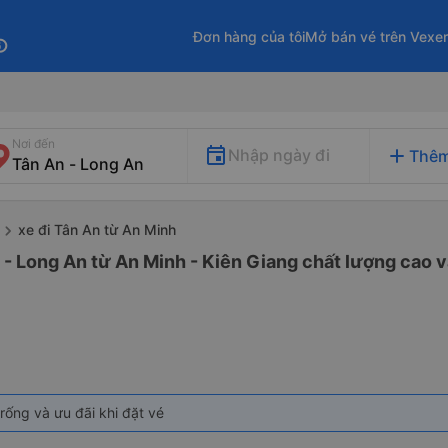
Đơn hàng của tôi
Mở bán vé trên Vexe
fo
Nơi đến
add
Nhập ngày đi
Thêm
xe đi Tân An từ An Minh
 - Long An từ An Minh - Kiên Giang chất lượng cao v
rống và ưu đãi khi đặt vé