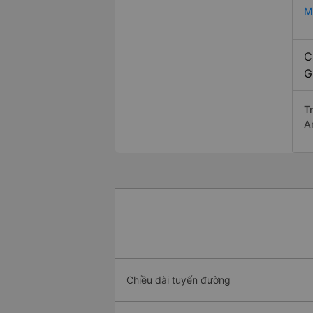
M
C
G
T
A
Chiều dài tuyến đường