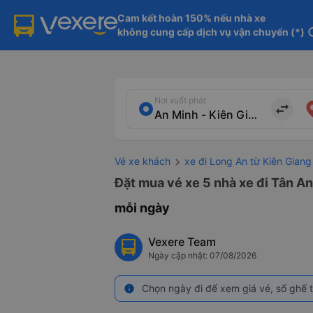
Cam kết hoàn 150% nếu nhà xe

không cung cấp dịch vụ vận chuyển (*)
in
Nơi xuất phát
import_export
Vé xe khách
xe đi Long An từ Kiên Giang
Đặt mua vé xe 5 nhà xe đi Tân An
mỗi ngày
Vexere Team
Ngày cập nhật: 07/08/2026
Chọn ngày đi để xem giá vé, số ghế t
info