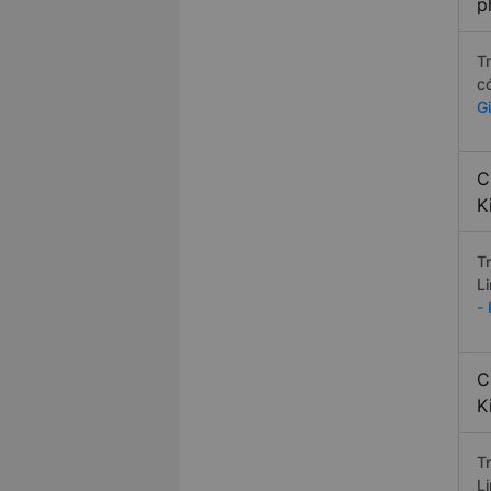
p
T
c
G
C
K
T
L
-
C
K
T
L