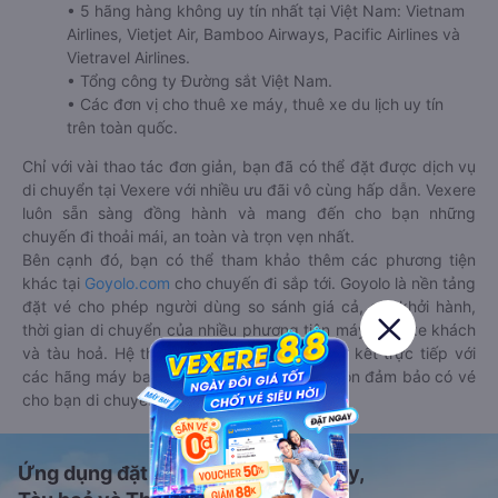
• 5 hãng hàng không uy tín nhất tại Việt Nam: Vietnam
Airlines, Vietjet Air, Bamboo Airways, Pacific Airlines và
Vietravel Airlines.
• Tổng công ty Đường sắt Việt Nam.
• Các đơn vị cho thuê xe máy, thuê xe du lịch uy tín
trên toàn quốc.
Chỉ với vài thao tác đơn giản, bạn đã có thể đặt được dịch vụ
di chuyển tại Vexere với nhiều ưu đãi vô cùng hấp dẫn. Vexere
luôn sẵn sàng đồng hành và mang đến cho bạn những
chuyến đi thoải mái, an toàn và trọn vẹn nhất.
Bên cạnh đó, bạn có thể tham khảo thêm các phương tiện
khác tại
Goyolo.com
cho chuyến đi sắp tới. Goyolo là nền tảng
đặt vé cho phép người dùng so sánh giá cả, giờ khởi hành,
thời gian di chuyển của nhiều phương tiện máy bay, xe khách
và tàu hoả. Hệ thống của Goyolo được liên kết trực tiếp với
các hãng máy bay, xe khách và tàu hoả, luôn đảm bảo có vé
cho bạn di chuyển.
Ứng dụng đặt vé Xe khách, Máy bay,