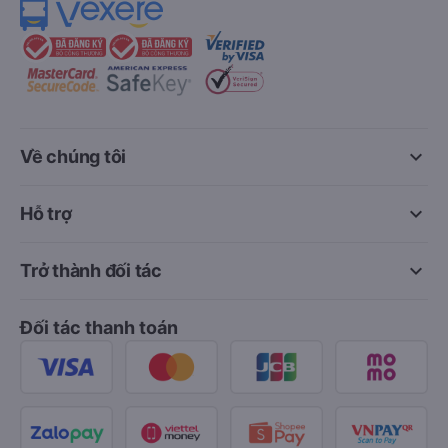
keyboard_arrow_down
Về chúng tôi
keyboard_arrow_down
Hỗ trợ
keyboard_arrow_down
Trở thành đối tác
Đối tác thanh toán