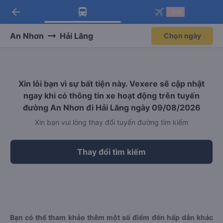
arrow_back
Tải app Vexere ngay!
Tải app Vexere
-30k
Mở app
Mở app
Nhận ưu đãi thành viên độc
-30k/ghế khi đặt vé máy bay qua
quyền
app
An Nhơn
Hải Lăng
Chọn ngày
Xin lỗi bạn vì sự bất tiện này. Vexere sẽ cập nhật
ngay khi có thông tin xe hoạt động trên tuyến
đường An Nhơn đi Hải Lăng ngày 09/08/2026
Xin bạn vui lòng thay đổi tuyến đường tìm kiếm
Thay đổi tìm kiếm
Bạn có thể tham khảo thêm một số điểm đến hấp dẫn khác