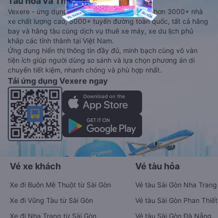
Tàu hoả và Thuê xe
Vexere - ứng dụng đặt vé đa phương tiện với hơn 3000+ nhà
xe chất lượng cao, 5000+ tuyến đường toàn quốc, tất cả hãng
bay và hãng tàu cùng dịch vụ thuê xe máy, xe du lịch phủ
khắp các tỉnh thành tại Việt Nam.
Ứng dụng hiển thị thông tin đầy đủ, minh bạch cùng vô vàn
tiện ích giúp người dùng so sánh và lựa chọn phương án di
chuyển tiết kiệm, nhanh chóng và phù hợp nhất.
Tải ứng dụng Vexere ngay
Vé xe khách
Vé tàu hỏa
Xe đi Buôn Mê Thuột từ Sài Gòn
Vé tàu Sài Gòn Nha Trang
Xe đi Vũng Tàu từ Sài Gòn
Vé tàu Sài Gòn Phan Thiết
Xe đi Nha Trang từ Sài Gòn
Vé tàu Sài Gòn Đà Nẵng