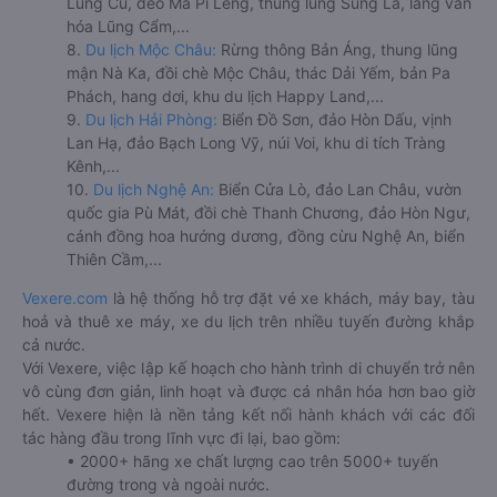
Lũng Cú, đèo Mã Pí Lèng, thung lũng Sủng Là, làng văn
hóa Lũng Cẩm,...
8.
Du lịch Mộc Châu:
Rừng thông Bản Áng, thung lũng
mận Nà Ka, đồi chè Mộc Châu, thác Dải Yếm, bản Pa
Phách, hang dơi, khu du lịch Happy Land,...
9.
Du lịch Hải Phòng:
Biển Đồ Sơn, đảo Hòn Dấu, vịnh
Lan Hạ, đảo Bạch Long Vỹ, núi Voi, khu di tích Tràng
Kênh,...
10.
Du lịch Nghệ An:
Biển Cửa Lò, đảo Lan Châu, vườn
quốc gia Pù Mát, đồi chè Thanh Chương, đảo Hòn Ngư,
cánh đồng hoa hướng dương, đồng cừu Nghệ An, biển
Thiên Cầm,...
Vexere.com
là hệ thống hỗ trợ đặt vé xe khách, máy bay, tàu
hoả và thuê xe máy, xe du lịch trên nhiều tuyến đường khắp
cả nước.
Với Vexere, việc lập kế hoạch cho hành trình di chuyển trở nên
vô cùng đơn giản, linh hoạt và được cá nhân hóa hơn bao giờ
hết. Vexere hiện là nền tảng kết nối hành khách với các đối
tác hàng đầu trong lĩnh vực đi lại, bao gồm:
• 2000+ hãng xe chất lượng cao trên 5000+ tuyến
đường trong và ngoài nước.