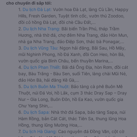
cho chuyến đi sắp tới:
1.
Du lịch Đà Lạt:
Vườn hoa Đà Lạt, làng Cù Lần, Happy
Hills, Fresh Garden, Tuyệt tình cốc, vườn thú Zoodoo,
đồi cỏ hồng Đà Lạt, đồi chè Cầu Đất,...
2.
Du lịch Nha Trang:
Bãi biển Trần Phú, tháp Trầm
Hương, nhà thờ đá, chợ đêm Nha Trang, đảo Hòn Mun,
nhà ga Nha Trang, đảo Điệp Sơn, thác bà Ponagar,...
3.
Du lịch Vũng Tàu:
Ngọn hải đăng, Bãi Sau, Hồ Mây,
mũi Nghinh Phong, hồ Đá Xanh, đồi Con Heo, hòn Bà,
vườn quốc gia Bình Châu, bến thuyền Marina,...
4.
Du lịch Phan Thiết:
Bãi đá Ông Địa, hòn Rơm, đồi cát
bay, Bàu Trắng - Bàu Sen, suối Tiên, làng chài Mũi Né,
đảo Hòn Bà, hải đăng Kê Gà,...
5.
Du lịch Buôn Ma Thuột:
Bảo tàng cà phê Buôn Mê
Thuột, núi Đá Voi, hồ Lắk, cụm 3 thác Dray Sap – Dray
Nur – Gia Long, Buôn Đôn, hồ Ea Kao, vườn quốc gia
Chư Yang Shin,...
6.
Du lịch Sapa:
Nhà thờ đá Sapa, bảo tàng Sapa, núi
Hàm Rồng, bản Cát Cát, thác Tiên Sa, thung lũng Hoa
Hồng, thung lũng Mường Hoa,...
7.
Du lịch Hà Giang:
Cao nguyên đá Đồng Văn, cột cờ