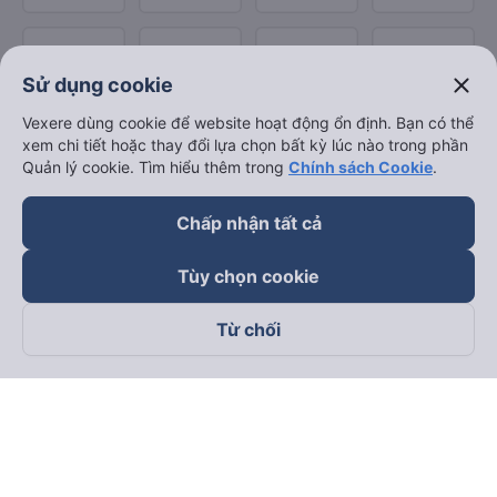
close
Sử dụng cookie
Vexere dùng cookie để website hoạt động ổn định. Bạn có thể
xem chi tiết hoặc thay đổi lựa chọn bất kỳ lúc nào trong phần
Quản lý cookie. Tìm hiểu thêm trong
Chính sách Cookie
.
Chấp nhận tất cả
Tùy chọn cookie
Từ chối
Theo dõi chúng tôi trên
Facebook
Tiktok
Youtube
Công ty TNHH Thương Mại Dịch Vụ Vexere