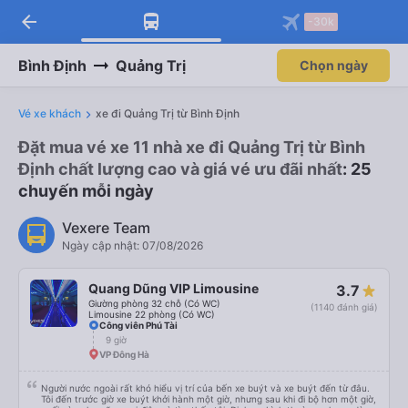
arrow_back
-30k
Bình Định
Quảng Trị
Chọn ngày
Vé xe khách
xe đi Quảng Trị từ Bình Định
Đặt mua vé xe 11 nhà xe đi Quảng Trị từ Bình
Định chất lượng cao và giá vé ưu đãi nhất
: 25
chuyến mỗi ngày
Vexere Team
Ngày cập nhật: 07/08/2026
Quang Dũng VIP Limousine
3.7
Giường phòng 32 chỗ (Có WC)
(1140 đánh giá)
Limousine 22 phòng (Có WC)
Công viên Phú Tài
9 giờ
VP Đông Hà
Người nước ngoài rất khó hiểu vị trí của bến xe buýt và xe buýt đến từ đâu.
Tôi đến trước giờ xe buýt khởi hành một giờ, nhưng sau khi đi bộ hơn một giờ,