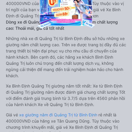
400000VND của hãng xe Tân Quang Dũng. Tùy thuộc vào vị
trí ngồi của bạn và chương trình khuyến mãi, giá vé Xe Bình
Định đi Quảng Trị limousine này có thể sẽ rẻ hơn
Dòng xe đi Quảng Trị từ Bình Định giường nằm chất lượng
cao: Thoải mái, giá cả tốt nhất
Những nhà xe đi Quảng Trị từ Bình Định đều sở hữu những xe
giường nằm chất lượng cao. Trên xe được trang bị đầy đủ các
trang thiết bị hiện đại phục vụ cho nhu cầu di chuyển của
hành khách. Bên cạnh đó, các hãng xe khách Bình Định
Quảng Trị luôn chú trọng đến chất lượng dịch vụ, không
ngừng cải thiện để mang đến trải nghiệm hoàn hảo cho hành
khách.
Xe Bình Định Quảng Trị giường nằm tốt nhất: Xe từ Bình Định
đi Quảng Trị giường nằm được đánh giá chung chất lượng Tốt
với điểm đánh giá trung bình từ 3.7/5 dựa trên 4560 phản hồi
của hành khách Xe về Quảng Trị từ Bình Định.
Giá vé
xe giường nằm đi Quảng Trị từ Bình Định
rẻ nhất là
400000VND của hãng xe Tân Quang Dũng. Tùy thuộc vào
chương trình khuyến mãi, giá vé Xe Bình Định đi Quảng Trị