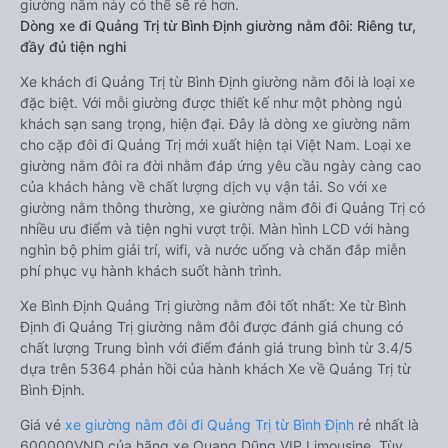
giường nằm này có thể sẽ rẻ hơn.
Dòng xe đi Quảng Trị từ Bình Định giường nằm đôi: Riêng tư,
đầy đủ tiện nghi
Xe khách đi Quảng Trị từ Bình Định giường nằm đôi là loại xe
đặc biệt. Với mỗi giường được thiết kế như một phòng ngủ
khách sạn sang trọng, hiện đại. Đây là dòng xe giường nằm
cho cặp đôi đi Quảng Trị mới xuất hiện tại Việt Nam. Loại xe
giường nằm đôi ra đời nhằm đáp ứng yêu cầu ngày càng cao
của khách hàng về chất lượng dịch vụ vận tải. So với xe
giường nằm thông thường, xe giường nằm đôi đi Quảng Trị có
nhiều ưu điểm và tiện nghi vượt trội. Màn hình LCD với hàng
nghìn bộ phim giải trí, wifi, và nước uống và chăn đắp miễn
phí phục vụ hành khách suốt hành trình.
Xe Bình Định Quảng Trị giường nằm đôi tốt nhất: Xe từ Bình
Định đi Quảng Trị giường nằm đôi được đánh giá chung có
chất lượng Trung bình với điểm đánh giá trung bình từ 3.4/5
dựa trên 5364 phản hồi của hành khách Xe về Quảng Trị từ
Bình Định.
Giá vé
xe giường nằm đôi đi Quảng Trị từ Bình Định
rẻ nhất là
600000VND của hãng xe Quang Dũng VIP Limousine. Tùy