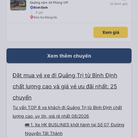
Giường nằm 34 Phòng VIP
(6 đánh giá)
Bình Định
9 giờ
Bến Xe Đông Hà
Xem giá
Xem thêm chuyến
Đặt mua vé xe đi Quảng Trị từ Bình Định
chất lượng cao và giá vé ưu đãi nhất: 25
chuyến
Tư vấn TOP 8 xe khách đi Quảng Trị từ Bình Định chất
lượng cao, uy tín, giá rẻ nhất 08/2026
🚌 1. Xe HK BUSLINES khởi hành tại Số 07, Đường
Nguyễn Tất Thành