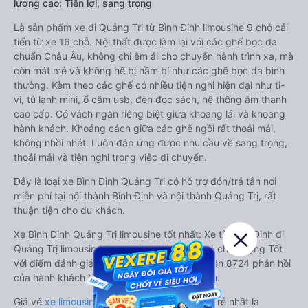
lượng cao: Tiện lợi, sang trọng
Là sản phẩm xe đi Quảng Trị từ Bình Định limousine 9 chỗ cải
tiến từ xe 16 chỗ. Nội thất được làm lại với các ghế bọc da
chuẩn Châu Âu, không chỉ êm ái cho chuyến hành trình xa, mà
còn mát mẻ và không hề bị hầm bí như các ghế bọc da bình
thường. Kèm theo các ghế có nhiều tiện nghi hiện đại như ti-
vi, tủ lạnh mini, ổ cắm usb, đèn đọc sách, hệ thống âm thanh
cao cấp. Có vách ngăn riêng biệt giữa khoang lái và khoang
hành khách. Khoảng cách giữa các ghế ngồi rất thoải mái,
không nhồi nhét. Luôn đáp ứng được nhu cầu về sang trọng,
thoải mái và tiện nghi trong việc di chuyển.
Đây là loại xe Bình Định Quảng Trị có hỗ trợ đón/trả tận nơi
miễn phí tại nội thành Bình Định và nội thành Quảng Trị, rất
thuận tiện cho du khách.
Xe Bình Định Quảng Trị limousine tốt nhất: Xe từ Bình Định đi
Quảng Trị limousine được đánh giá chung có chất lượng Tốt
với điểm đánh giá trung bình từ 3.6/5 dựa trên 8724 phản hồi
của hành khách Xe về Quảng Trị từ Bình Định.
Giá vé
xe limousine đi Quảng Trị từ Bình Định
rẻ nhất là