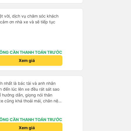
ệt vời, dịch vụ chăm sóc khách
 cảm ơn nhà xe và sẽ tiếp tục
ÔNG CẦN THANH TOÁN TRƯỚC
Xem giá
h nhất là bác tài và anh nhân
 hướng dẫn, giọng nói thân
 của mình hầu hết là các cô bác
sẽ thấy có một chút mùi người già
 mình ban đầu dự kiến là Ngã 3
ÔNG CẦN THANH TOÁN TRƯỚC
rab nhưng các anh hướng dẫn
Xem giá
ma nào dám chở đâu ( vì đây là