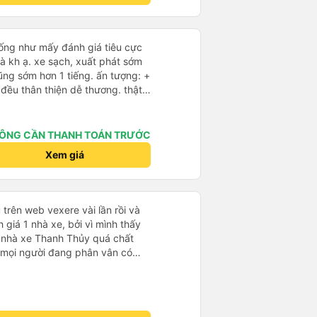
m, dân chơi cỏ kẹo ke...) Và
Ngã 3 thành , nơi sáng sủa an
iống như mấy đánh giá tiêu cực
 đỡ
à kh ạ. xe sạch, xuất phát sớm
ũng sớm hơn 1 tiếng. ấn tượng: +
 lắm nhưng cá nhân mình cảm
ÔNG CẦN THANH TOÁN TRƯỚC
- an sương, xe dừng đúng 3 lần
Xem giá
báo, loa báo là dừng 30p nhưng
p, chắc do khách đã lên đông
 này và sẽ có lần sau nếu có dịp,
trên web vexere vài lần rồi và
 giá 1 nhà xe, bởi vì mình thấy
 nhà xe Thanh Thủy quá chất
 mọi người đang phân vân có
nhà xe sẽ gọi cho mình vào sáng
ều sẽ nhắn tin nói địa điểm và
 để xe trung chuyển ra chỗ xe