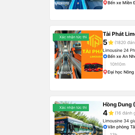
Bến xe Miền 
Tài Phát Li
Xác nhận tức thì
5
star
(1820 đán
Limousine 24 P
Bến xe An Nh
10h10m
Đại học Nông
Hồng Dung 
Xác nhận tức thì
4
star
(16 đánh g
Limousine 34 g
Văn phòng T
13h