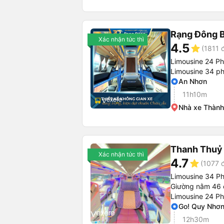
Rạng Đông B
Xác nhận tức thì
4.5
star
(1811 
Limousine 24 P
Limousine 34 p
An Nhơn
11h10m
Nhà xe Thành
Thanh Thuỷ 
Xác nhận tức thì
4.7
star
(1077 
Limousine 34 P
Giường nằm 46 
Limousine 24 P
Go! Quy Nhơ
12h30m