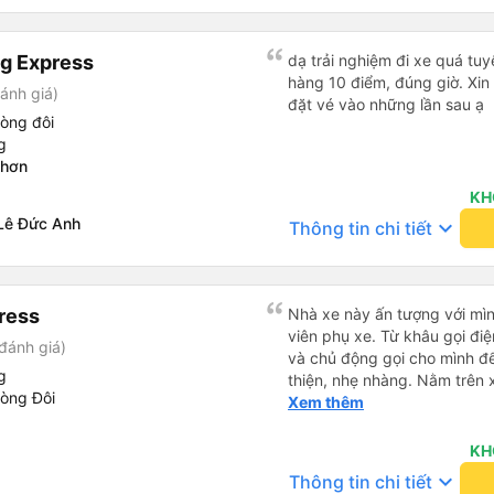
g Express
dạ trải nghiệm đi xe quá tuy
hàng 10 điểm, đúng giờ. Xin
ánh giá)
đặt vé vào những lần sau ạ
òng đôi
g
Nhơn
KH
Lê Đức Anh
keyboard_arrow_down
Thông tin chi tiết
ress
Nhà xe này ấn tượng với mìn
viên phụ xe. Từ khâu gọi điện đến lúc lên xe đều rát sát sao
đánh giá)
và chủ động gọi cho mình để
g
thiện, nhẹ nhàng. Nằm trên xe cũng khá thoải mái, chăn nệm
hòng Đôi
nước suối đầy đủ. Chuyến xe
Xem thêm
lớn tuổi thế nên khi hít thở 
Lúc xuống xe, điểm thả của
KH
Sợi ( Nha Trang ) và bắt G
keyboard_arrow_down
Thông tin chi tiết
mình xuống ở đây không có 