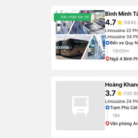
Bình Minh T
Xác nhận tức thì
4.7
star
(5845 
Limousine 22 P
Limousine 34 P
Bến xe Quy 
10h25m
Ngã 4 Bình P
Hoàng Khan
3.7
star
(120 đá
Limousine 24 P
Trạm Phù Cát 
16h
Văn phòng A