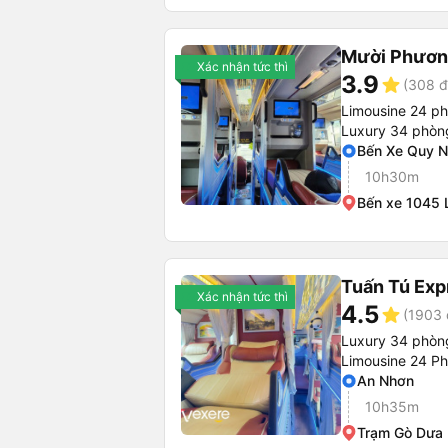
Mười Phươn
Xác nhận tức thì
3.9
star
(308 đ
Limousine 24 ph
Luxury 34 phòn
Bến Xe Quy 
10h30m
Bến xe 1045 
Tuấn Tú Exp
Xác nhận tức thì
4.5
star
(1903 
Luxury 34 phòn
Limousine 24 P
An Nhơn
10h35m
Trạm Gò Dưa