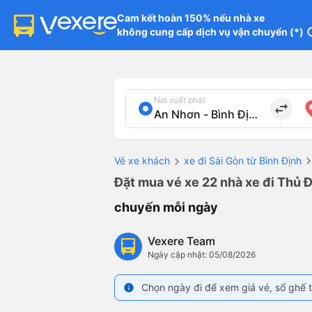
Cam kết hoàn 150% nếu nhà xe

không cung cấp dịch vụ vận chuyển (*)
in
Nơi xuất phát
import_export
Vé xe khách
xe đi Sài Gòn từ Bình Định
Đặt mua vé xe 22 nhà xe đi Thủ Đ
chuyến mỗi ngày
Vexere Team
Ngày cập nhật: 05/08/2026
Chọn ngày đi để xem giá vé, số ghế t
info