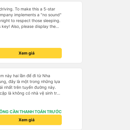
driving. To make this a 5-star
company implements a "no sound"
 night to respect those sleeping.
is key! Also, please display the
e the cabin for convenience. I
------ ​ Xe chất
t an toàn. Để dịch vụ hoàn hảo
 quy định rõ ràng về việc giữ im
Xem giá
ại) vào ban đêm để tránh làm
 Ngoài ra, nhà xe nên dán sẵn
 hành khách dễ dàng sử dụng.
à xe trong tương lai!
m này hai lần để đi từ Nha
ng, đây là một trong những lựa
i nhất trên tuyến đường này.
cập là không có nhà vệ sinh trên
chịu trên một hành trình dài
có các điểm dừng thường xuyên,
. Chuyến đi gần đây nhất của tôi
ÔNG CẦN THANH TOÁN TRƯỚC
e bị chậm khoảng một tiếng,
Xem giá
trước cho tôi, nên tôi không
mái, có chăn và hai gối, và các