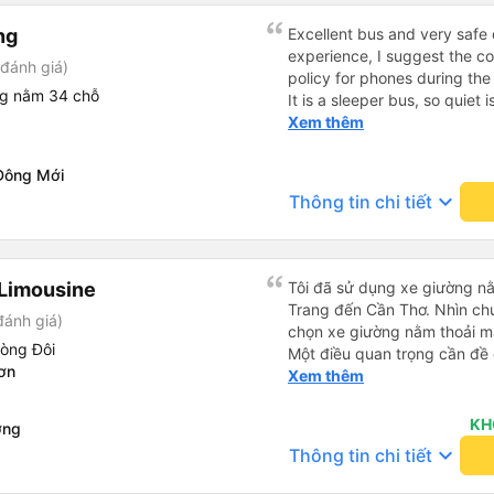
ng
Excellent bus and very safe 
experience, I suggest the 
đánh giá)
policy for phones during the
ng nằm 34 chỗ
It is a sleeper bus, so quiet 
Wi-Fi password clearly insid
Xem thêm
would definitely ride with them again! --------
lượng tốt và tài xế lái xe rấ
Đông Mới
hơn, tôi góp ý nhà xe nên có
keyboard_arrow_down
Thông tin chi tiết
lặng (tắt âm thanh điện tho
phiền hành khách khác ngủ.
mật khẩu Wi-Fi trong xe để
Tôi vẫn sẽ tiếp tục ủng hộ nh
Limousine
Tôi đã sử dụng xe giường nằ
Trang đến Cần Thơ. Nhìn chu
đánh giá)
chọn xe giường nằm thoải má
hòng Đôi
Một điều quan trọng cần đề 
ơn
xe, điều này có thể gây khó 
Xem thêm
xuyên đêm. Tuy nhiên, khi 
chuyến đi vẫn khá thoải mái
KH
ơng
(hôm qua) rất tốt. Mặc dù x
keyboard_arrow_down
Thông tin chi tiết
nhưng công ty đã thông báo 
gặp vấn đề gì. Xe khá thoải 