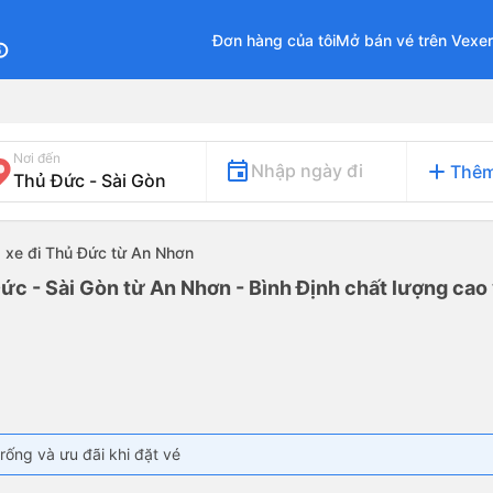
Đơn hàng của tôi
Mở bán vé trên Vexe
fo
Nơi đến
add
Nhập ngày đi
Thêm
xe đi Thủ Đức từ An Nhơn
ức - Sài Gòn từ An Nhơn - Bình Định chất lượng cao 
rống và ưu đãi khi đặt vé