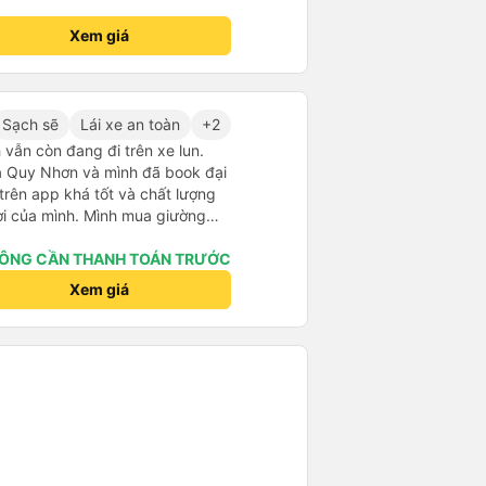
Xem giá
Sạch sẽ
Lái xe an toàn
+2
 vẫn còn đang đi trên xe lun.
 ra Quy Nhơn và mình đã book đại
 trên app khá tốt và chất lượng
ợi của mình. Mình mua giường
hân viên của nhà xe phải nói là
. Trước chuyến đi mình có gọi
ÔNG CẦN THANH TOÁN TRƯỚC
 hỗ trợ mình nói chuyện
Xem giá
úc mình lên xe trung chuyển và
h vali giùm tụi mình. Trên xe thì
cho khách còn chuẩn bị cả
và đặc biệt là có gối ôm.
Nchung là phải chấm nhà xe 10 sao mới đủ !!!