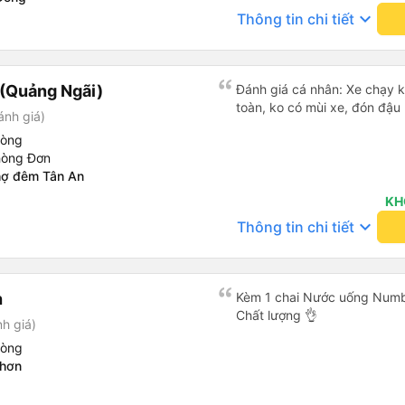
chuyển nội thành Quảng Ngã
cho khách. Lần sau đi Bình Đ
keyboard_arrow_down
Thông tin chi tiết
xe sẽ hỏi mình về đâu để tru
này. Chúc chủ xe làm ăn ph
động đăng ký cũng đc. Xe mớ
thêm nhiều khung giờ nữa và
Trên xe còn treo nhiều gấu 
Nếu xét điểm trừ thì chỉ có 
lệch với thực tế
(Quảng Ngãi)
Đánh giá cá nhân: Xe chạy 
toàn, ko có mùi xe, đón đậ
ánh giá)
hòng
hòng Đơn
hợ đêm Tân An
KH
keyboard_arrow_down
Thông tin chi tiết
h
Kèm 1 chai Nước uống Number
Chất lượng 👌
h giá)
hòng
Nhơn