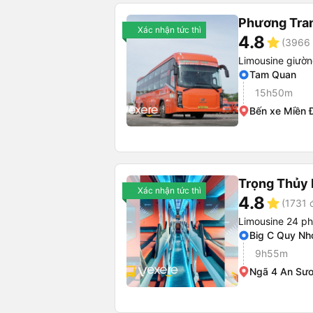
Phương Tra
Xác nhận tức thì
4.8
star
(3966 
Limousine giườ
Tam Quan
15h50m
Bến xe Miền 
Trọng Thủy 
Xác nhận tức thì
4.8
star
(1731 
Limousine 24 p
Big C Quy Nh
9h55m
Ngã 4 An Sư