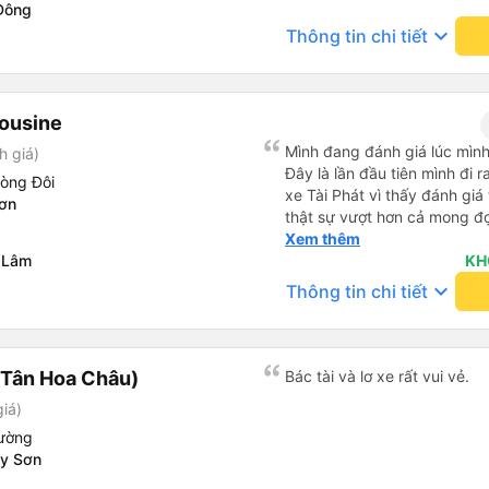
Đông
keyboard_arrow_down
Thông tin chi tiết
mousine
Mình đang đánh giá lúc mình
h giá)
Đây là lần đầu tiên mình đi
hòng Đôi
xe Tài Phát vì thấy đánh giá
ơn
thật sự vượt hơn cả mong đ
đôi và vừa đủ cho 2 người. N
Xem thêm
 Lâm
siêu nhiệt tình và dễ thương
KH
cho bên tổng đài thì anh nhân viên
keyboard_arrow_down
Thông tin chi tiết
siêu nhẹ nhàng và vui vẻ . L
lên xe lớn thì luôn hỗ trợ xác
có cả bánh và sữa miễn phí 
thuốc say xe, dép, mền, gối 
(Tân Hoa Châu)
Bác tài và lơ xe rất vui vẻ.
iá)
iường
ây Sơn