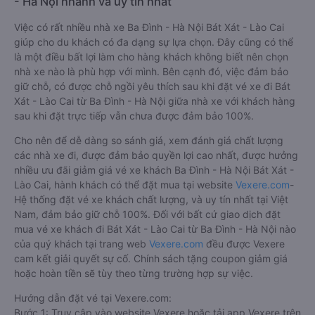
- Hà Nội nhanh và uy tín nhất
Việc có rất nhiều nhà xe Ba Đình - Hà Nội Bát Xát - Lào Cai
giúp cho du khách có đa dạng sự lựa chọn. Đây cũng có thể
là một điều bất lợi làm cho hàng khách không biết nên chọn
nhà xe nào là phù hợp với mình. Bên cạnh đó, việc đảm bảo
giữ chỗ, có được chỗ ngồi yêu thích sau khi đặt vé xe đi Bát
Xát - Lào Cai từ Ba Đình - Hà Nội giữa nhà xe với khách hàng
sau khi đặt trực tiếp vẫn chưa được đảm bảo 100%.
Cho nên để dễ dàng so sánh giá, xem đánh giá chất lượng
các nhà xe đi, được đảm bảo quyền lợi cao nhất, được hưởng
nhiều ưu đãi giảm giá vé xe khách Ba Đình - Hà Nội Bát Xát -
Lào Cai, hành khách có thể đặt mua tại website
Vexere.com
-
Hệ thống đặt vé xe khách chất lượng, và uy tín nhất tại Việt
Nam, đảm bảo giữ chỗ 100%. Đối với bất cứ giao dịch đặt
mua vé xe khách đi Bát Xát - Lào Cai từ Ba Đình - Hà Nội nào
của quý khách tại trang web
Vexere.com
đều được Vexere
cam kết giải quyết sự cố. Chính sách tặng coupon giảm giá
hoặc hoàn tiền sẽ tùy theo từng trường hợp sự việc.
Hướng dẫn đặt vé tại Vexere.com:
Bước 1: Truy cập vào website Vexere hoặc tải app Vexere trên