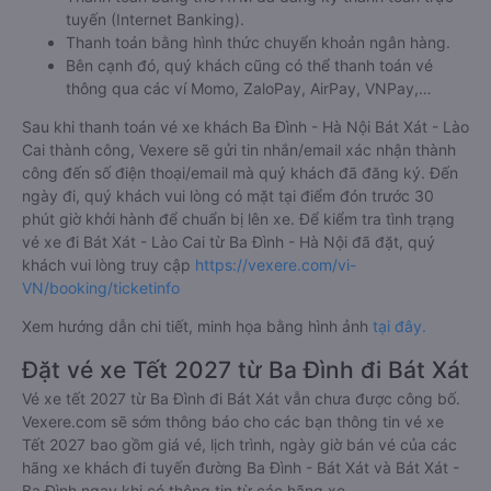
tuyến (Internet Banking).
Thanh toán bằng hình thức chuyển khoản ngân hàng.
Bên cạnh đó, quý khách cũng có thể thanh toán vé
thông qua các ví Momo, ZaloPay, AirPay, VNPay,…
Sau khi thanh toán vé xe khách Ba Đình - Hà Nội Bát Xát - Lào
Cai thành công, Vexere sẽ gửi tin nhắn/email xác nhận thành
công đến số điện thoại/email mà quý khách đã đăng ký. Đến
ngày đi, quý khách vui lòng có mặt tại điểm đón trước 30
phút giờ khởi hành để chuẩn bị lên xe. Để kiểm tra tình trạng
vé xe đi Bát Xát - Lào Cai từ Ba Đình - Hà Nội đã đặt, quý
khách vui lòng truy cập
https://vexere.com/vi-
VN/booking/ticketinfo
Xem hướng dẫn chi tiết, minh họa bằng hình ảnh
tại đây.
Đặt vé xe Tết 2027 từ Ba Đình đi Bát Xát
Vé xe tết 2027 từ Ba Đình đi Bát Xát vẫn chưa được công bố.
Vexere.com sẽ sớm thông báo cho các bạn thông tin vé xe
Tết 2027 bao gồm giá vé, lịch trình, ngày giờ bán vé của các
hãng xe khách đi tuyến đường Ba Đình - Bát Xát và Bát Xát -
Ba Đình ngay khi có thông tin từ các hãng xe.