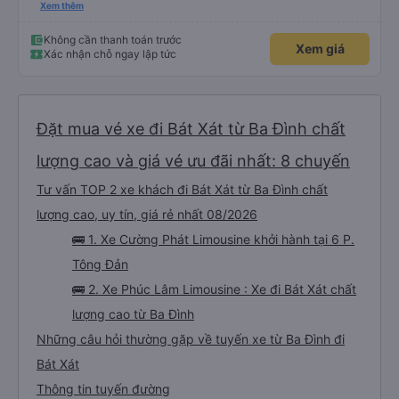
hành trình. Sự cẩn thận của anh ấy khiến chúng tôi cảm thấy thoải mái và
Xem thêm
an tâm mọi lúc. Chúng tôi cũng muốn bày tỏ lòng biết ơn chân thành đến Ivy
vì dịch vụ khách hàng xuất sắc của cô ấy. Cô ấy thân thiện, chuyên nghiệp
và luôn nhanh chóng trả lời các câu hỏi của chúng tôi. Mọi thứ đều được tổ
Không cần thanh toán trước
Xem giá
chức tốt, khiến chuyến đi của chúng tôi suôn sẻ, thú vị và hoàn toàn không
Xác nhận chỗ ngay lập tức
căng thẳng. Chúng tôi thực sự đánh giá cao dịch vụ tuyệt vời và rất khuyến
khích mọi người sử dụng dịch vụ của công ty này nếu đi du lịch tại Việt Nam.
Cảm ơn anh Than và Ivy đã giúp chuyến đi của chúng tôi trở thành một trải
nghiệm tuyệt vời!
Đặt mua vé xe đi Bát Xát từ Ba Đình chất
lượng cao và giá vé ưu đãi nhất: 8 chuyến
Tư vấn TOP 2 xe khách đi Bát Xát từ Ba Đình chất
lượng cao, uy tín, giá rẻ nhất 08/2026
🚌 1. Xe Cường Phát Limousine khởi hành tại 6 P.
Tông Đản
🚌 2. Xe Phúc Lâm Limousine : Xe đi Bát Xát chất
lượng cao từ Ba Đình
Những câu hỏi thường gặp về tuyến xe từ Ba Đình đi
Bát Xát
Thông tin tuyến đường