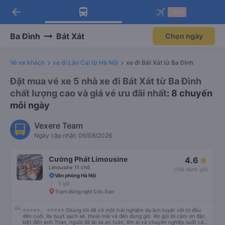
arrow_back
Tải app Vexere ngay!
Tải app Vexere
-30k
Mở app
Mở app
Nhận ưu đãi thành viên độc
-30k/ghế khi đặt vé máy bay qua
quyền
app
Ba Đình
Bát Xát
Chọn ngày
Vé xe khách
xe đi Lào Cai từ Hà Nội
xe đi Bát Xát từ Ba Đình
Đặt mua vé xe 5 nhà xe đi Bát Xát từ Ba Đình
chất lượng cao và giá vé ưu đãi nhất
: 8 chuyến
mỗi ngày
Vexere Team
Ngày cập nhật: 06/08/2026
Cường Phát Limousine
4.6
Limousine 11 chỗ
(106 đánh giá)
Văn phòng Hà Nội
5 giờ
Trạm dừng nghỉ Cốc San
⭐⭐⭐⭐⭐。 ⭐⭐⭐⭐⭐ Chúng tôi đã có một trải nghiệm du lịch tuyệt vời từ đầu
đến cuối. Xe buýt sạch sẽ, thoải mái và đến đúng giờ. Xin gửi lời cảm ơn đặc
biệt đến anh Than, người đã lái xe an toàn, êm ái và chuyên nghiệp suốt cả