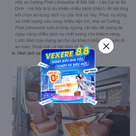
nhà xe Cường Phát Limousine đi Bát Xát - Lào Cai từ Ba
Đình - Hà Nội là lý do khiến nhiều hành khách rất hài lòng
khi chọn sử dụng dịch vụ của nhà xe này. Phục vụ dòng
xe chất lượng cao cùng nhiều tiện ích, nhà xe Cường
Phát Limousine luôn không ngừng cải tiến để mang lại
ngày càng nhiều dịch vụ chất lượng cho khách hàng.
Luôn đảm bảo mang lại cho du khách những chuyến đi
an toàn, thoái mái và hài lòng nhất.
b. Hình ảnh xe Cường Phát Limousine