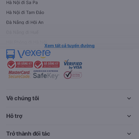
Hà Nội đi Sa Pa
Hà Nội đi Tam Đảo
Đà Nẵng đi Hội An
Đà Nẵng đi Huế
Hải Phòng đi Hà Nội
Xem tất cả tuyến đường
keyboard_arrow_down
Về chúng tôi
keyboard_arrow_down
Hỗ trợ
keyboard_arrow_down
Trở thành đối tác