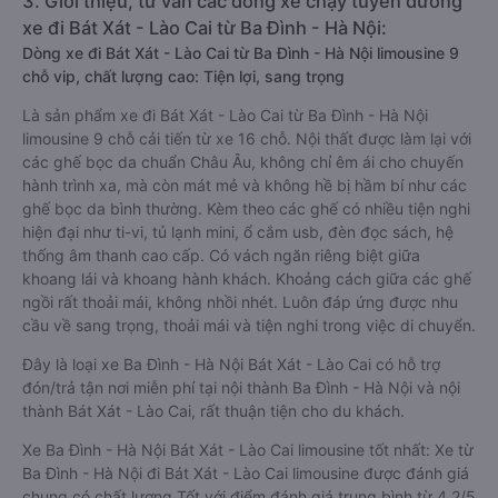
3. Giới thiệu, tư vấn các dòng xe chạy tuyến đường
xe đi Bát Xát - Lào Cai từ Ba Đình - Hà Nội:
Dòng xe đi Bát Xát - Lào Cai từ Ba Đình - Hà Nội limousine 9
chỗ vip, chất lượng cao: Tiện lợi, sang trọng
Là sản phẩm xe đi Bát Xát - Lào Cai từ Ba Đình - Hà Nội
limousine 9 chỗ cải tiến từ xe 16 chỗ. Nội thất được làm lại với
các ghế bọc da chuẩn Châu Âu, không chỉ êm ái cho chuyến
hành trình xa, mà còn mát mẻ và không hề bị hầm bí như các
ghế bọc da bình thường. Kèm theo các ghế có nhiều tiện nghi
hiện đại như ti-vi, tủ lạnh mini, ổ cắm usb, đèn đọc sách, hệ
thống âm thanh cao cấp. Có vách ngăn riêng biệt giữa
khoang lái và khoang hành khách. Khoảng cách giữa các ghế
ngồi rất thoải mái, không nhồi nhét. Luôn đáp ứng được nhu
cầu về sang trọng, thoải mái và tiện nghi trong việc di chuyển.
Đây là loại xe Ba Đình - Hà Nội Bát Xát - Lào Cai có hỗ trợ
đón/trả tận nơi miễn phí tại nội thành Ba Đình - Hà Nội và nội
thành Bát Xát - Lào Cai, rất thuận tiện cho du khách.
Xe Ba Đình - Hà Nội Bát Xát - Lào Cai limousine tốt nhất: Xe từ
Ba Đình - Hà Nội đi Bát Xát - Lào Cai limousine được đánh giá
chung có chất lượng Tốt với điểm đánh giá trung bình từ 4.2/5