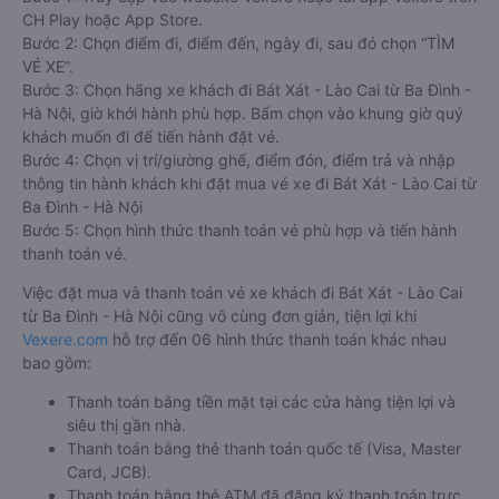
CH Play hoặc App Store.
Bước 2: Chọn điểm đi, điểm đến, ngày đi, sau đó chọn “TÌM
VÉ XE”.
Bước 3: Chọn hãng xe khách đi Bát Xát - Lào Cai từ Ba Đình -
Hà Nội, giờ khởi hành phù hợp. Bấm chọn vào khung giờ quý
khách muốn đi để tiến hành đặt vé.
Bước 4: Chọn vị trí/giường ghế, điểm đón, điểm trả và nhập
thông tin hành khách khi đặt mua vé xe đi Bát Xát - Lào Cai từ
Ba Đình - Hà Nội
Bước 5: Chọn hình thức thanh toán vé phù hợp và tiến hành
thanh toán vé.
Việc đặt mua và thanh toán vé xe khách đi Bát Xát - Lào Cai
từ Ba Đình - Hà Nội cũng vô cùng đơn giản, tiện lợi khi
Vexere.com
hỗ trợ đến 06 hình thức thanh toán khác nhau
bao gồm:
Thanh toán bằng tiền mặt tại các cửa hàng tiện lợi và
siêu thị gần nhà.
Thanh toán bằng thẻ thanh toán quốc tế (Visa, Master
Card, JCB).
Thanh toán bằng thẻ ATM đã đăng ký thanh toán trực