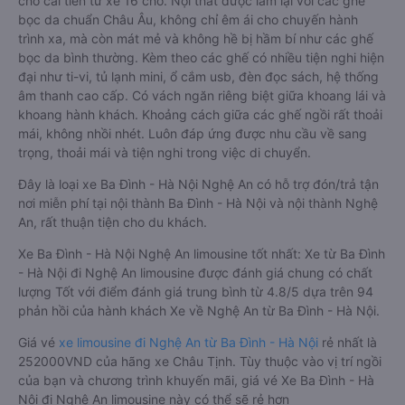
chỗ cải tiến từ xe 16 chỗ. Nội thất được làm lại với các ghế
bọc da chuẩn Châu Âu, không chỉ êm ái cho chuyến hành
trình xa, mà còn mát mẻ và không hề bị hầm bí như các ghế
bọc da bình thường. Kèm theo các ghế có nhiều tiện nghi hiện
đại như ti-vi, tủ lạnh mini, ổ cắm usb, đèn đọc sách, hệ thống
âm thanh cao cấp. Có vách ngăn riêng biệt giữa khoang lái và
khoang hành khách. Khoảng cách giữa các ghế ngồi rất thoải
mái, không nhồi nhét. Luôn đáp ứng được nhu cầu về sang
trọng, thoải mái và tiện nghi trong việc di chuyển.
Đây là loại xe Ba Đình - Hà Nội Nghệ An có hỗ trợ đón/trả tận
nơi miễn phí tại nội thành Ba Đình - Hà Nội và nội thành Nghệ
An, rất thuận tiện cho du khách.
Xe Ba Đình - Hà Nội Nghệ An limousine tốt nhất: Xe từ Ba Đình
- Hà Nội đi Nghệ An limousine được đánh giá chung có chất
lượng Tốt với điểm đánh giá trung bình từ 4.8/5 dựa trên 94
phản hồi của hành khách Xe về Nghệ An từ Ba Đình - Hà Nội.
Giá vé
xe limousine đi Nghệ An từ Ba Đình - Hà Nội
rẻ nhất là
252000VND của hãng xe Châu Tịnh. Tùy thuộc vào vị trí ngồi
của bạn và chương trình khuyến mãi, giá vé Xe Ba Đình - Hà
Nội đi Nghệ An limousine này có thể sẽ rẻ hơn