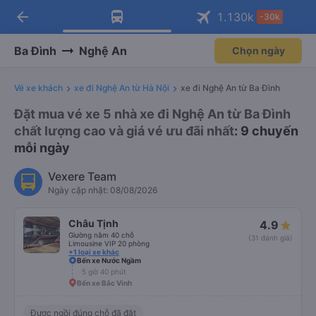
arrow_back
Tải app Vexere ngay!
Tải app Vexere
1.130
k
-30k
Mở app
Mở app
Nhận ưu đãi thành viên độc
-30k/ghế khi đặt vé máy bay qua
quyền
app
Ba Đình
Nghệ An
Chọn ngày
Vé xe khách
xe đi Nghệ An từ Hà Nội
xe đi Nghệ An từ Ba Đình
Đặt mua vé xe 5 nhà xe đi Nghệ An từ Ba Đình
chất lượng cao và giá vé ưu đãi nhất
: 9 chuyến
mỗi ngày
Vexere Team
Ngày cập nhật: 08/08/2026
Châu Tịnh
4.9
Giường nằm 40 chỗ
(31 đánh giá)
Limousine VIP 20 phòng
+1 loại xe khác
Bến xe Nước Ngầm
5 giờ 40 phút
Bến xe Bắc Vinh
Được ngồi đúng chỗ đã đặt