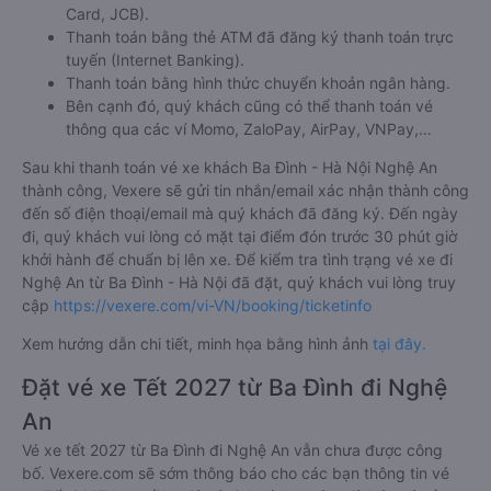
Card, JCB).
Thanh toán bằng thẻ ATM đã đăng ký thanh toán trực
tuyến (Internet Banking).
Thanh toán bằng hình thức chuyển khoản ngân hàng.
Bên cạnh đó, quý khách cũng có thể thanh toán vé
thông qua các ví Momo, ZaloPay, AirPay, VNPay,…
Sau khi thanh toán vé xe khách Ba Đình - Hà Nội Nghệ An
thành công, Vexere sẽ gửi tin nhắn/email xác nhận thành công
đến số điện thoại/email mà quý khách đã đăng ký. Đến ngày
đi, quý khách vui lòng có mặt tại điểm đón trước 30 phút giờ
khởi hành để chuẩn bị lên xe. Để kiểm tra tình trạng vé xe đi
Nghệ An từ Ba Đình - Hà Nội đã đặt, quý khách vui lòng truy
cập
https://vexere.com/vi-VN/booking/ticketinfo
Xem hướng dẫn chi tiết, minh họa bằng hình ảnh
tại đây.
Đặt vé xe Tết 2027 từ Ba Đình đi Nghệ
An
Vé xe tết 2027 từ Ba Đình đi Nghệ An vẫn chưa được công
bố. Vexere.com sẽ sớm thông báo cho các bạn thông tin vé