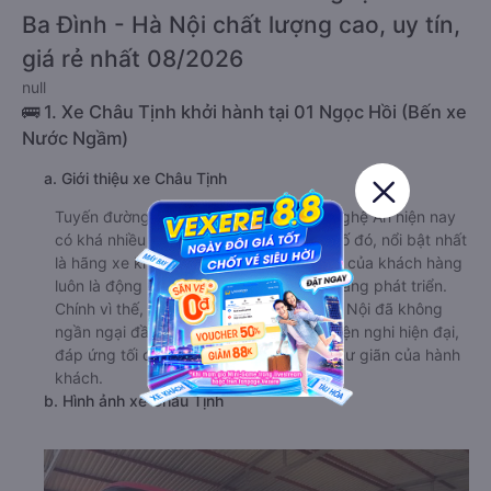
Ba Đình - Hà Nội chất lượng cao, uy tín,
giá rẻ nhất 08/2026
null
🚌 1. Xe Châu Tịnh khởi hành tại 01 Ngọc Hồi (Bến xe
Nước Ngầm)
a. Giới thiệu xe Châu Tịnh
Tuyến đường từ Ba Đình - Hà Nội đến Nghệ An hiện nay
có khá nhiều hãng xe khai thác. Trong số đó, nổi bật nhất
là hãng xe khách Châu Tịnh. Sự hài lòng của khách hàng
luôn là động lực to lớn để nhà xe ngày càng phát triển.
Chính vì thế, đi Nghệ An từ Ba Đình - Hà Nội đã không
ngần ngại đầu tư dàn xe mới với nhiều tiện nghi hiện đại,
đáp ứng tối đa mọi nhu cầu nghỉ ngơi, thư giãn của hành
khách.
b. Hình ảnh xe Châu Tịnh