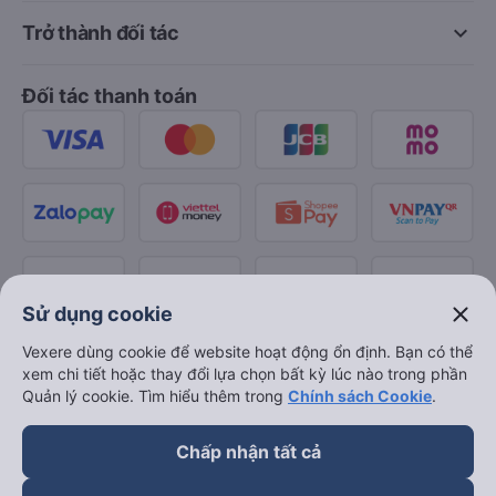
keyboard_arrow_down
Trở thành đối tác
Đối tác thanh toán
close
Sử dụng cookie
Vexere dùng cookie để website hoạt động ổn định. Bạn có thể
xem chi tiết hoặc thay đổi lựa chọn bất kỳ lúc nào trong phần
Quản lý cookie. Tìm hiểu thêm trong
Chính sách Cookie
.
Chấp nhận tất cả