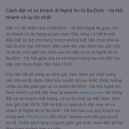
Cách đặt vé xe khách đi Nghệ An từ Ba Đình - Hà Nội
nhanh và uy tín nhất
Việc có rất nhiều nhà xe Ba Đình - Hà Nội Nghệ An giúp cho
du khách có đa dạng sự lựa chọn. Đây cũng có thể là một
điều bất lợi làm cho hàng khách không biết nên chọn nhà xe
nào là phù hợp với mình. Bên cạnh đó, việc đảm bảo giữ chỗ,
có được chỗ ngồi yêu thích sau khi đặt vé xe đi Nghệ An từ
Ba Đình - Hà Nội giữa nhà xe với khách hàng sau khi đặt trực
tiếp vẫn chưa được đảm bảo 100%.
Cho nên để dễ dàng so sánh giá, xem đánh giá chất lượng
các nhà xe đi, được đảm bảo quyền lợi cao nhất, được hưởng
nhiều ưu đãi giảm giá vé xe khách Ba Đình - Hà Nội Nghệ An,
hành khách có thể đặt mua tại website
Vexere.com
- Hệ thống
đặt vé xe khách chất lượng, và uy tín nhất tại Việt Nam, đảm
bảo giữ chỗ 100%. Đối với bất cứ giao dịch đặt mua vé xe
khách đi Nghệ An từ Ba Đình - Hà Nội nào của quý khách tại
trang web
Vexere.com
đều được Vexere cam kết giải quyết
sự cố. Chính sách tặng coupon giảm giá hoặc hoàn tiền sẽ tùy
theo từng trường hợp sự việc.