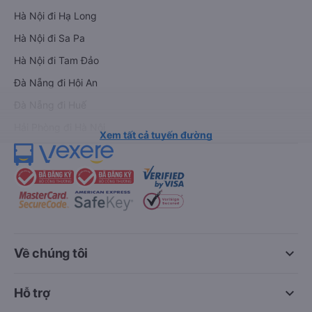
Hà Nội đi Hạ Long
Hà Nội đi Sa Pa
Hà Nội đi Tam Đảo
Đà Nẵng đi Hội An
Đà Nẵng đi Huế
Hải Phòng đi Hà Nội
Xem tất cả tuyến đường
keyboard_arrow_down
Về chúng tôi
keyboard_arrow_down
Hỗ trợ