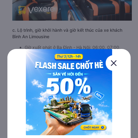
c. Lộ trình, giờ khởi hành và giờ kết thúc của xe khách
Bình An Limousine
Giờ xuất phát ở Ba Đình - Hà Nội: 06:00, 07:00,
08:00, 09:00, 10:00, 11:00, 12:00, 13:00, 14:00,
15:00
Giờ đến nơi ở Ninh Bình: 7:18, 8:18, 9:18, 10:18,
11:18, 12:18, 13:18, 14:18, 15:18, 16:18
Thời gian chạy từ Ba Đình - Hà Nội đi Ninh Bình của
nhà xe
Bình An Limousine
khoảng: 1.3 giờ
d. Các điểm đón khách của nhà xe Bình An Limousine
Văn phòng Ao Sào
e. Các điểm trả khách của nhà xe Bình An Limousine
Cao Bồ