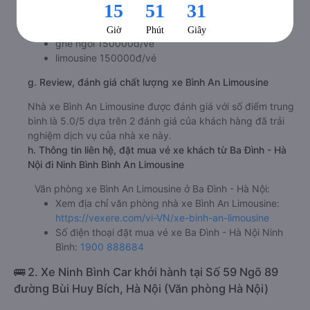
f. Giá vé giá xe khách đi Ninh Bình từ Ba Đình - Hà Nội Bình
An Limousine
ghế ngồi 150000đ/vé
limousine 150000đ/vé
g. Review, đánh giá chất lượng xe Bình An Limousine
Nhà xe Bình An Limousine được đánh giá với số điểm trung
bình là 5.0/5 dựa trên 2 đánh giá của khách hàng đã trải
nghiệm dịch vụ của nhà xe này.
h. Thông tin liên hệ, đặt mua vé xe khách từ Ba Đình - Hà
Nội đi Ninh Bình Bình An Limousine
Văn phòng xe Bình An Limousine ở Ba Đình - Hà Nội:
Xem địa chỉ văn phòng nhà xe Bình An Limousine:
https://vexere.com/vi-VN/xe-binh-an-limousine
Số điện thoại đặt mua vé xe Ba Đình - Hà Nội Ninh
Bình:
1900 888684
🚌 2. Xe Ninh Bình Car khởi hành tại Số 59 Ngõ 89
đường Bùi Huy Bích, Hà Nội (Văn phòng Hà Nội)