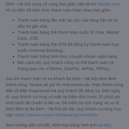
Đình - Hà Nội cũng vô cùng đơn giản, tiện lợi khi
Vexere.com
hỗ trợ đến 06 hình thức thanh toán khác nhau bao gồm:
Thanh toán bằng tiền mặt tại các cửa hàng tiện lợi và
siêu thị gần nhà.
Thanh toán bằng thẻ thanh toán quốc tế (Visa, Master
Card, JCB).
Thanh toán bằng thẻ ATM đã đăng ký thanh toán trực
tuyến (Internet Banking).
Thanh toán bằng hình thức chuyển khoản ngân hàng.
Bên cạnh đó, quý khách cũng có thể thanh toán vé
thông qua các ví Momo, ZaloPay, AirPay, VNPay,…
Sau khi thanh toán vé xe khách Ba Đình - Hà Nội Ninh Bình
thành công, Vexere sẽ gửi tin nhắn/email xác nhận thành công
đến số điện thoại/email mà quý khách đã đăng ký. Đến ngày
đi, quý khách vui lòng có mặt tại điểm đón trước 30 phút giờ
khởi hành để chuẩn bị lên xe. Để kiểm tra tình trạng vé xe đi
Ninh Bình từ Ba Đình - Hà Nội đã đặt, quý khách vui lòng truy
cập
https://vexere.com/vi-VN/booking/ticketinfo
Xem hướng dẫn chi tiết, minh họa bằng hình ảnh
tại đây.