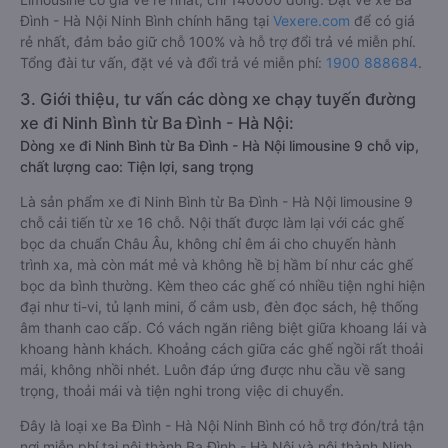
Đình - Hà Nội Ninh Bình chính hãng tại
Vexere.com
để có giá
rẻ nhất, đảm bảo giữ chỗ 100% và hỗ trợ đổi trả vé miễn phí.
Tổng đài tư vấn, đặt vé và đổi trả vé miễn phí:
1900 888684
.
3. Giới thiệu, tư vấn các dòng xe chạy tuyến đường
xe đi Ninh Bình từ Ba Đình - Hà Nội:
Dòng xe đi Ninh Bình từ Ba Đình - Hà Nội limousine 9 chỗ vip,
chất lượng cao: Tiện lợi, sang trọng
Là sản phẩm xe đi Ninh Bình từ Ba Đình - Hà Nội limousine 9
chỗ cải tiến từ xe 16 chỗ. Nội thất được làm lại với các ghế
bọc da chuẩn Châu Âu, không chỉ êm ái cho chuyến hành
trình xa, mà còn mát mẻ và không hề bị hầm bí như các ghế
bọc da bình thường. Kèm theo các ghế có nhiều tiện nghi hiện
đại như ti-vi, tủ lạnh mini, ổ cắm usb, đèn đọc sách, hệ thống
âm thanh cao cấp. Có vách ngăn riêng biệt giữa khoang lái và
khoang hành khách. Khoảng cách giữa các ghế ngồi rất thoải
mái, không nhồi nhét. Luôn đáp ứng được nhu cầu về sang
trọng, thoải mái và tiện nghi trong việc di chuyển.
Đây là loại xe Ba Đình - Hà Nội Ninh Bình có hỗ trợ đón/trả tận
nơi miễn phí tại nội thành Ba Đình - Hà Nội và nội thành Ninh