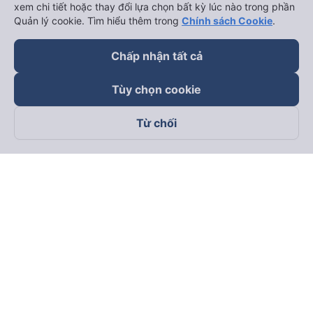
xem chi tiết hoặc thay đổi lựa chọn bất kỳ lúc nào trong phần
Quản lý cookie. Tìm hiểu thêm trong
Chính sách Cookie
.
Chấp nhận tất cả
Tùy chọn cookie
Từ chối
Theo dõi chúng tôi trên
Facebook
Tiktok
Youtube
Công ty TNHH Thương Mại Dịch Vụ Vexere
Địa chỉ đăng ký kinh doanh: 8C Chữ Đồng Tử, Phường Tân
Sơn Nhất, TP. Hồ Chí Minh, Việt Nam
Địa chỉ
:
Lầu 2, toà nhà H3 Circo Hoàng Diệu, 384 Hoàng Diệu,
Phường Khánh Hội, TP Hồ Chí Minh, Việt Nam
Tầng 3, toà nhà 101 Láng Hạ, 101 Láng Hạ, Phường Láng, TP.
Hà Nội, Việt Nam