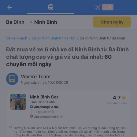
arrow_back
Tải app Vexere ngay!
Tải app Vexere
-30k
Mở app
Mở app
Nhận ưu đãi thành viên độc
-30k/ghế khi đặt vé máy bay qua
quyền
app
Ba Đình
Ninh Bình
Chọn ngày
Vé xe khách
xe đi Ninh Bình từ Hà Nội
xe đi Ninh Bình từ Ba Đình
Đặt mua vé xe 6 nhà xe đi Ninh Bình từ Ba Đình
chất lượng cao và giá vé ưu đãi nhất
: 60
chuyến mỗi ngày
Vexere Team
Ngày cập nhật: 10/08/2026
Ninh Bình Car
4.7
Limousine 11 chỗ
(478 đánh giá)
Văn phòng Hà Nội
1 giờ 20 phút
Văn phòng Ninh Bình
Đường từ Ninh Bình ra Hà Nội tốt hơn nhiều so với đường đi của công ty, tên
họ tôi không muốn nói. Không đổi xe, không đổi tài xế, một thành viên trong
công ty đã viết thư cho tôi (thay vào đó tôi chạy trên đường phố Hà Nội và