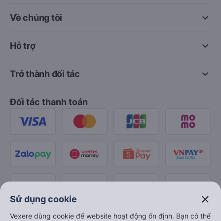
keyboard_arrow_down
Về chúng tôi
keyboard_arrow_down
Hỗ trợ
keyboard_arrow_down
Trở thành đối tác
Đối tác thanh toán
close
Sử dụng cookie
Vexere dùng cookie để website hoạt động ổn định. Bạn có thể