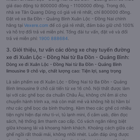
giá dao động từ 800000 đồng - 1100000 đồng. Trong đó,
nhà xe Tân Quang Dũng có giá vé rẻ nhất, chỉ 800000 đồng.
Đặt vé xe Ba Đồn - Quảng Bình Xuân Lộc - Đồng Nai chính
hãng tại
Vexere.com
để có giá rẻ nhất, đảm bảo giữ chỗ 100%
và hỗ trợ đổi trả vé miễn phí. Tổng đài tư vấn, đặt vé và đổi
trả vé miễn phí:
1900 888684
.
3. Giới thiệu, tư vấn các dòng xe chạy tuyến đường
xe đi Xuân Lộc - Đồng Nai từ Ba Đồn - Quảng Bình:
Dòng xe đi Xuân Lộc - Đồng Nai từ Ba Đồn - Quảng Bình
limousine 9 chỗ vip, chất lượng cao: Tiện lợi, sang trọng
Là sản phẩm xe đi Xuân Lộc - Đồng Nai từ Ba Đồn - Quảng
Bình limousine 9 chỗ cải tiến từ xe 16 chỗ. Nội thất được làm
lại với các ghế bọc da chuẩn Châu Âu, không chỉ êm ái cho
chuyến hành trình xa, mà còn mát mẻ và không hề bị hầm bí
như các ghế bọc da bình thường. Kèm theo các ghế có nhiều
tiện nghi hiện đại như ti-vi, tủ lạnh mini, ổ cắm usb, đèn đọc
sách, hệ thống âm thanh cao cấp. Có vách ngăn riêng biệt
giữa khoang lái và khoang hành khách. Khoảng cách giữa các
ghế ngồi rất thoải mái, không nhồi nhét. Luôn đáp ứng được