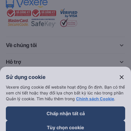
keyboard_arrow_down
Về chúng tôi
keyboard_arrow_down
Hỗ trợ
close
Sử dụng cookie
keyboard_arrow_down
Trở thành đối tác
Vexere dùng cookie để website hoạt động ổn định. Bạn có thể
xem chi tiết hoặc thay đổi lựa chọn bất kỳ lúc nào trong phần
Đối tác thanh toán
Quản lý cookie. Tìm hiểu thêm trong
Chính sách Cookie
.
Chấp nhận tất cả
Tùy chọn cookie