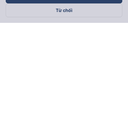
Từ chối
Theo dõi chúng tôi trên
Facebook
Tiktok
Youtube
Công ty TNHH Thương Mại Dịch Vụ Vexere