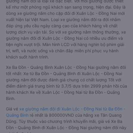
giường nằm đôi là loại xe đặc biệt. Với mỗi giường được thiết
kế như một phòng ngủ khách sạn sang trọng, hiện đại. Đây là
dòng xe giường nằm cho cặp đôi đi Xuân Lộc - Đồng Nai mới
xuất hiện tại Việt Nam. Loại xe giường nằm đôi ra đời nhằm
đáp ứng yêu cầu ngày càng cao của khách hàng về chất
lượng dịch vụ vận tải. So với xe giường nằm thông thường, xe
giường nằm đôi đi Xuân Lộc - Đồng Nai có nhiều ưu điểm và
tiện nghi vượt trội. Màn hình LCD với hàng nghìn bộ phim giải
trí, wifi, và nước uống và chăn đắp miễn phí phục vụ hành
khách suốt hành trình.
Xe Ba Đồn - Quảng Bình Xuân Lộc - Đồng Nai giường nằm đôi
tốt nhất: Xe từ Ba Đồn - Quảng Bình đi Xuân Lộc - Đồng Nai
giường nằm đôi được đánh giá chung có chất lượng Tốt với
điểm đánh giá trung bình từ 3.7/5 dựa trên 2999 phản hồi của
hành khách Xe về Xuân Lộc - Đồng Nai từ Ba Đồn - Quảng
Bình.
Giá vé
xe giường nằm đôi đi Xuân Lộc - Đồng Nai từ Ba Đồn -
Quảng Bình
rẻ nhất là 800000VND của hãng xe Tân Quang
Dũng. Tùy thuộc vào chương trình khuyến mãi, giá vé Xe Ba
Đồn - Quảng Bình đi Xuân Lộc - Đồng Nai giường nằm đôi này