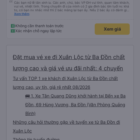
Các bạn nữ lễ tân xinh iu. Các anh, chú, bác VP ĐH vui tính, quan tâm khách,
vui vẻ, nhiệt tình. Trong chuyến đi của mình có 2 gia đình bác lớn tuổi nc khá
to, có bạn nv nhắc nhở thì 2 bác mắng lại bạn ấy. Nếu 2 bác ấy có đánh giá
xấu thì mình ngược lại nha. Bạn ấy nhắc nhở rất đúng. 2 bác nói rất to. To
Xem thêm
đến lỗi mình ngủ còn mơ được câu chuyện các bác nói với nhau xuất hiện
trong giấc mơ của mình luôn. Nên nếu bạn ấy bị phản ánh thì đừng trừ lương
bạn ấy nha. Nếu bạn ấy bị trừ thì bảo bạn ấy liên hệ sđt của mình, mình hỗ
Không cần thanh toán trước
Xem giá
trợ ạ. Số mình đuôi 666, chuyến ĐH-NT ngày 16/1. À các bạn nữ lễ tân xinh
Xác nhận chỗ ngay lập tức
iu còn đổi cho mình phòng đơn sang đôi xong còn note là (một mình) yêu
luôn. Nhưng phòng đôi mà nằm một thì mỗi lần xe rẽ 1 cái là ✈️ Ít đi xe khách
nhưng đủ để đánh giá 10/10.
Đặt mua vé xe đi Xuân Lộc từ Ba Đồn chất
lượng cao và giá vé ưu đãi nhất: 4 chuyến
Tư vấn TOP 1 xe khách đi Xuân Lộc từ Ba Đồn chất
lượng cao, uy tín, giá rẻ nhất 08/2026
🚌 1. Xe Tân Quang Dũng khởi hành tại Bến xe Ba
Đồn, 69 Hùng Vương, Ba Đồn (Văn Phòng Quảng
Bình)
Những câu hỏi thường gặp về tuyến xe từ Ba Đồn đi
Xuân Lộc
Thông tin tuyến đường