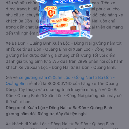
đều sở hữu những xe giường nằm chất lượng cao. Trên xe
được trang bị đầy đủ các trang thiết bị hiện đại phục vụ cho
nhu cầu di chuyển của hành khách. Bên cạnh đó, các hãng xe
khách Ba Đồn - Quảng Bình Xuân Lộc - Đồng Nai luôn chú
trọng đến chất lượng dịch vụ, không ngừng cải thiện để mang
đến trải nghiệm hoàn hảo cho hành khách.
Xe Ba Đồn - Quảng Bình Xuân Lộc - Đồng Nai giường nằm tốt
nhất: Xe từ Ba Đồn - Quảng Bình đi Xuân Lộc - Đồng Nai
giường nằm được đánh giá chung chất lượng Tốt với điểm
đánh giá trung bình từ 3.7/5 dựa trên 2999 phản hồi của hành
khách Xe về Xuân Lộc - Đồng Nai từ Ba Đồn - Quảng Bình.
Giá vé
xe giường nằm đi Xuân Lộc - Đồng Nai từ Ba Đồn -
Quảng Bình
rẻ nhất là 800000VND của hãng xe Tân Quang
Dũng. Tùy thuộc vào chương trình khuyến mãi, giá vé Xe Ba
Đồn - Quảng Bình đi Xuân Lộc - Đồng Nai giường nằm này có
thể sẽ rẻ hơn.
Dòng xe đi Xuân Lộc - Đồng Nai từ Ba Đồn - Quảng Bình
giường nằm đôi: Riêng tư, đầy đủ tiện nghi
Xe khách đi Xuân Lộc - Đồng Nai từ Ba Đồn - Quảng Bình