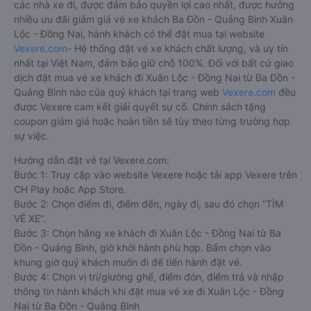
các nhà xe đi, được đảm bảo quyền lợi cao nhất, được hưởng
nhiều ưu đãi giảm giá vé xe khách Ba Đồn - Quảng Bình Xuân
Lộc - Đồng Nai, hành khách có thể đặt mua tại website
Vexere.com
- Hệ thống đặt vé xe khách chất lượng, và uy tín
nhất tại Việt Nam, đảm bảo giữ chỗ 100%. Đối với bất cứ giao
dịch đặt mua vé xe khách đi Xuân Lộc - Đồng Nai từ Ba Đồn -
Quảng Bình nào của quý khách tại trang web
Vexere.com
đều
được Vexere cam kết giải quyết sự cố. Chính sách tặng
coupon giảm giá hoặc hoàn tiền sẽ tùy theo từng trường hợp
sự việc.
Hướng dẫn đặt vé tại Vexere.com:
Bước 1: Truy cập vào website Vexere hoặc tải app Vexere trên
CH Play hoặc App Store.
Bước 2: Chọn điểm đi, điểm đến, ngày đi, sau đó chọn “TÌM
VÉ XE”.
Bước 3: Chọn hãng xe khách đi Xuân Lộc - Đồng Nai từ Ba
Đồn - Quảng Bình, giờ khởi hành phù hợp. Bấm chọn vào
khung giờ quý khách muốn đi để tiến hành đặt vé.
Bước 4: Chọn vị trí/giường ghế, điểm đón, điểm trả và nhập
thông tin hành khách khi đặt mua vé xe đi Xuân Lộc - Đồng
Nai từ Ba Đồn - Quảng Bình