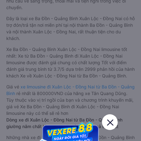
nhu cầu về sang trọng, thoải mái và tiện nghi trong việc di
chuyển.
Đây là loại xe Ba Đồn - Quảng Bình Xuân Lộc - Đồng Nai có hỗ
trợ đón/trả tận nơi miễn phí tại nội thành Ba Đồn - Quảng Bình
và nội thành Xuân Lộc - Đồng Nai, rất thuận tiện cho du
khách.
Xe Ba Đồn - Quảng Bình Xuân Lộc - Đồng Nai limousine tốt
nhất: Xe từ Ba Đồn - Quảng Bình đi Xuân Lộc - Đồng Nai
limousine được đánh giá chung có chất lượng Tốt với điểm
đánh giá trung bình từ 3.7/5 dựa trên 2999 phản hồi của hành
khách Xe về Xuân Lộc - Đồng Nai từ Ba Đồn - Quảng Bình.
Giá vé
xe limousine đi Xuân Lộc - Đồng Nai từ Ba Đồn - Quảng
Bình
rẻ nhất là 800000VND của hãng xe Tân Quang Dũng.
Tùy thuộc vào vị trí ngồi của bạn và chương trình khuyến mãi,
giá vé Xe Ba Đồn - Quảng Bình đi Xuân Lộc - Đồng Nai
limousine này có thể sẽ rẻ hơn
Dòng xe đi Xuân Lộc - Đồng Nai từ Ba Đồn - Quảng Bình
giường nằm chất lượng cao: Thoải mái, giá cả tốt nhất
Những nhà xe đi Xuân Lộc - Đồng Nai từ Ba Đồn - Quảng Bình