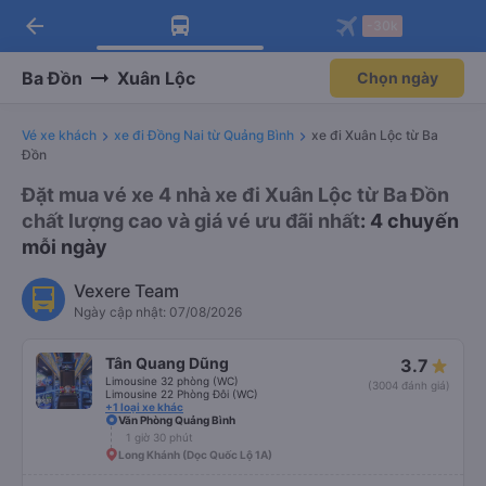
arrow_back
Tải app Vexere ngay!
Tải app Vexere
-30k
Mở app
Mở app
Nhận ưu đãi thành viên độc
-30k/ghế khi đặt vé máy bay qua
quyền
app
Ba Đồn
Xuân Lộc
Chọn ngày
Vé xe khách
xe đi Đồng Nai từ Quảng Bình
xe đi Xuân Lộc từ Ba
Đồn
Đặt mua vé xe 4 nhà xe đi Xuân Lộc từ Ba Đồn
chất lượng cao và giá vé ưu đãi nhất
: 4 chuyến
mỗi ngày
Vexere Team
Ngày cập nhật: 07/08/2026
Tân Quang Dũng
3.7
Limousine 32 phòng (WC)
(3004 đánh giá)
Limousine 22 Phòng Đôi (WC)
+1 loại xe khác
Văn Phòng Quảng Bình
1 giờ 30 phút
Long Khánh (Dọc Quốc Lộ 1A)