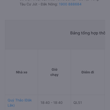
Tàu Cư Jút - Đắk Nông:
1900 888684
Bảng tổng hợp thông 
Giờ
Nhà xe
Điểm đi
chạy
Quý Thảo (Đắk
18:40 - 18:40
QL51
Q
Lắk)