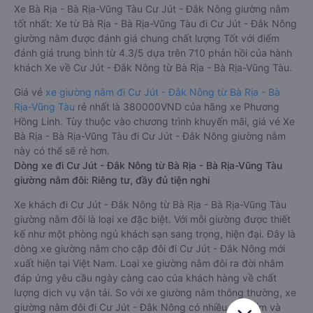
Xe Bà Rịa - Bà Rịa-Vũng Tàu Cư Jút - Đắk Nông giường nằm
tốt nhất: Xe từ Bà Rịa - Bà Rịa-Vũng Tàu đi Cư Jút - Đắk Nông
giường nằm được đánh giá chung chất lượng Tốt với điểm
đánh giá trung bình từ 4.3/5 dựa trên 710 phản hồi của hành
khách Xe về Cư Jút - Đắk Nông từ Bà Rịa - Bà Rịa-Vũng Tàu.
Giá vé
xe giường nằm đi Cư Jút - Đắk Nông từ Bà Rịa - Bà
Rịa-Vũng Tàu
rẻ nhất là 380000VND của hãng xe Phương
Hồng Linh. Tùy thuộc vào chương trình khuyến mãi, giá vé Xe
Bà Rịa - Bà Rịa-Vũng Tàu đi Cư Jút - Đắk Nông giường nằm
này có thể sẽ rẻ hơn.
Dòng xe đi Cư Jút - Đắk Nông từ Bà Rịa - Bà Rịa-Vũng Tàu
giường nằm đôi: Riêng tư, đầy đủ tiện nghi
Xe khách đi Cư Jút - Đắk Nông từ Bà Rịa - Bà Rịa-Vũng Tàu
giường nằm đôi là loại xe đặc biệt. Với mỗi giường được thiết
kế như một phòng ngủ khách sạn sang trọng, hiện đại. Đây là
dòng xe giường nằm cho cặp đôi đi Cư Jút - Đắk Nông mới
xuất hiện tại Việt Nam. Loại xe giường nằm đôi ra đời nhằm
đáp ứng yêu cầu ngày càng cao của khách hàng về chất
lượng dịch vụ vận tải. So với xe giường nằm thông thường, xe
giường nằm đôi đi Cư Jút - Đắk Nông có nhiều ưu điểm và