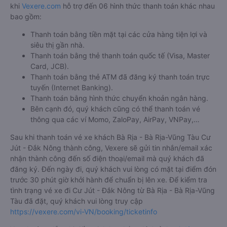
khi
Vexere.com
hỗ trợ đến 06 hình thức thanh toán khác nhau
bao gồm:
Thanh toán bằng tiền mặt tại các cửa hàng tiện lợi và
siêu thị gần nhà.
Thanh toán bằng thẻ thanh toán quốc tế (Visa, Master
Card, JCB).
Thanh toán bằng thẻ ATM đã đăng ký thanh toán trực
tuyến (Internet Banking).
Thanh toán bằng hình thức chuyển khoản ngân hàng.
Bên cạnh đó, quý khách cũng có thể thanh toán vé
thông qua các ví Momo, ZaloPay, AirPay, VNPay,…
Sau khi thanh toán vé xe khách Bà Rịa - Bà Rịa-Vũng Tàu Cư
Jút - Đắk Nông thành công, Vexere sẽ gửi tin nhắn/email xác
nhận thành công đến số điện thoại/email mà quý khách đã
đăng ký. Đến ngày đi, quý khách vui lòng có mặt tại điểm đón
trước 30 phút giờ khởi hành để chuẩn bị lên xe. Để kiểm tra
tình trạng vé xe đi Cư Jút - Đắk Nông từ Bà Rịa - Bà Rịa-Vũng
Tàu đã đặt, quý khách vui lòng truy cập
https://vexere.com/vi-VN/booking/ticketinfo