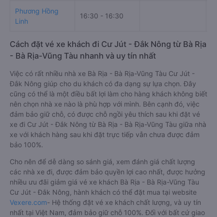
Phương Hồng
16:30 - 16:30
T
Linh
Cách đặt vé xe khách đi Cư Jút - Đắk Nông từ Bà Rịa
- Bà Rịa-Vũng Tàu nhanh và uy tín nhất
Việc có rất nhiều nhà xe Bà Rịa - Bà Rịa-Vũng Tàu Cư Jút -
Đắk Nông giúp cho du khách có đa dạng sự lựa chọn. Đây
cũng có thể là một điều bất lợi làm cho hàng khách không biết
nên chọn nhà xe nào là phù hợp với mình. Bên cạnh đó, việc
đảm bảo giữ chỗ, có được chỗ ngồi yêu thích sau khi đặt vé
xe đi Cư Jút - Đắk Nông từ Bà Rịa - Bà Rịa-Vũng Tàu giữa nhà
xe với khách hàng sau khi đặt trực tiếp vẫn chưa được đảm
bảo 100%.
Cho nên để dễ dàng so sánh giá, xem đánh giá chất lượng
các nhà xe đi, được đảm bảo quyền lợi cao nhất, được hưởng
nhiều ưu đãi giảm giá vé xe khách Bà Rịa - Bà Rịa-Vũng Tàu
Cư Jút - Đắk Nông, hành khách có thể đặt mua tại website
Vexere.com
- Hệ thống đặt vé xe khách chất lượng, và uy tín
nhất tại Việt Nam, đảm bảo giữ chỗ 100%. Đối với bất cứ giao