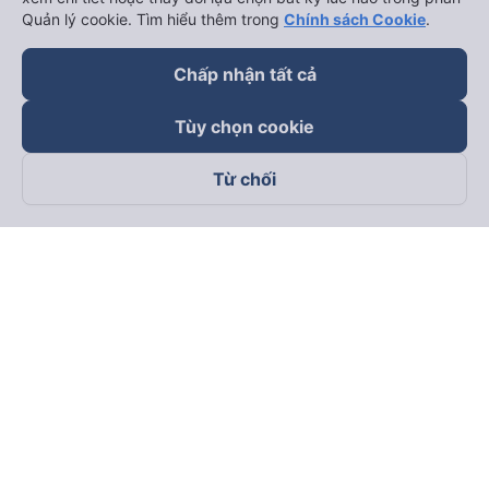
Quản lý cookie. Tìm hiểu thêm trong
Chính sách Cookie
.
Chấp nhận tất cả
Tùy chọn cookie
Từ chối
Theo dõi chúng tôi trên
Facebook
Tiktok
Youtube
Công ty TNHH Thương Mại Dịch Vụ Vexere
Địa chỉ đăng ký kinh doanh: 8C Chữ Đồng Tử, Phường Tân
Sơn Nhất, TP. Hồ Chí Minh, Việt Nam
Địa chỉ
:
Lầu 2, toà nhà H3 Circo Hoàng Diệu, 384 Hoàng Diệu,
Phường Khánh Hội, TP Hồ Chí Minh, Việt Nam
Tầng 3, toà nhà 101 Láng Hạ, 101 Láng Hạ, Phường Láng, TP.
Hà Nội, Việt Nam
Giấy chứng nhận ĐKKD số 0315133726 do Sở KH và ĐT TP.