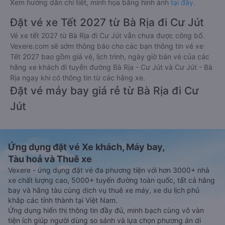
Xem hướng dẫn chi tiết, minh họa bằng hình ảnh
tại đây.
Đặt vé xe Tết 2027 từ Bà Rịa đi Cư Jút
Vé xe tết 2027 từ Bà Rịa đi Cư Jút vẫn chưa được công bố.
Vexere.com sẽ sớm thông báo cho các bạn thông tin vé xe
Tết 2027 bao gồm giá vé, lịch trình, ngày giờ bán vé của các
hãng xe khách đi tuyến đường Bà Rịa - Cư Jút và Cư Jút - Bà
Rịa ngay khi có thông tin từ các hãng xe.
Đặt vé máy bay giá rẻ từ Bà Rịa đi Cư
Jút
Ứng dụng đặt vé Xe khách, Máy bay,
Tàu hoả và Thuê xe
Vexere - ứng dụng đặt vé đa phương tiện với hơn 3000+ nhà
xe chất lượng cao, 5000+ tuyến đường toàn quốc, tất cả hãng
bay và hãng tàu cùng dịch vụ thuê xe máy, xe du lịch phủ
khắp các tỉnh thành tại Việt Nam.
Ứng dụng hiển thị thông tin đầy đủ, minh bạch cùng vô vàn
tiện ích giúp người dùng so sánh và lựa chọn phương án di