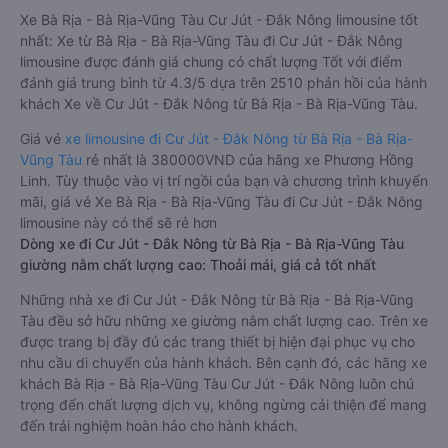
Xe Bà Rịa - Bà Rịa-Vũng Tàu Cư Jút - Đắk Nông limousine tốt
nhất: Xe từ Bà Rịa - Bà Rịa-Vũng Tàu đi Cư Jút - Đắk Nông
limousine được đánh giá chung có chất lượng Tốt với điểm
đánh giá trung bình từ 4.3/5 dựa trên 2510 phản hồi của hành
khách Xe về Cư Jút - Đắk Nông từ Bà Rịa - Bà Rịa-Vũng Tàu.
Giá vé
xe limousine đi Cư Jút - Đắk Nông từ Bà Rịa - Bà Rịa-
Vũng Tàu
rẻ nhất là 380000VND của hãng xe Phương Hồng
Linh. Tùy thuộc vào vị trí ngồi của bạn và chương trình khuyến
mãi, giá vé Xe Bà Rịa - Bà Rịa-Vũng Tàu đi Cư Jút - Đắk Nông
limousine này có thể sẽ rẻ hơn
Dòng xe đi Cư Jút - Đắk Nông từ Bà Rịa - Bà Rịa-Vũng Tàu
giường nằm chất lượng cao: Thoải mái, giá cả tốt nhất
Những nhà xe đi Cư Jút - Đắk Nông từ Bà Rịa - Bà Rịa-Vũng
Tàu đều sở hữu những xe giường nằm chất lượng cao. Trên xe
được trang bị đầy đủ các trang thiết bị hiện đại phục vụ cho
nhu cầu di chuyển của hành khách. Bên cạnh đó, các hãng xe
khách Bà Rịa - Bà Rịa-Vũng Tàu Cư Jút - Đắk Nông luôn chú
trọng đến chất lượng dịch vụ, không ngừng cải thiện để mang
đến trải nghiệm hoàn hảo cho hành khách.