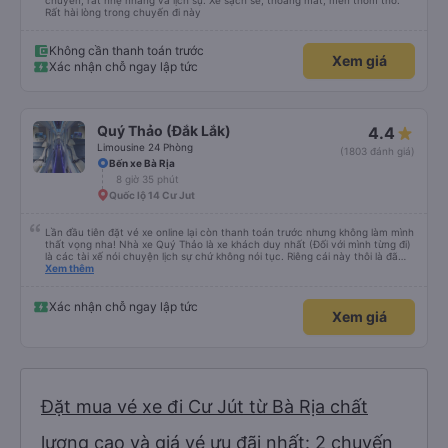
chuyến, rất nhẹ nhàng và lịch sự. Xe sạch sẽ, thoáng mát, mền thơm tho.
Rất hài lòng trong chuyến đi này
Không cần thanh toán trước
Xem giá
Xác nhận chỗ ngay lập tức
Quý Thảo (Đắk Lắk)
4.4
Limousine 24 Phòng
(1803 đánh giá)
Bến xe Bà Rịa
8 giờ 35 phút
Quốc lộ 14 Cư Jut
Lần đầu tiên đặt vé xe online lại còn thanh toán trước nhưng không làm mình
thất vọng nha! Nhà xe Quý Thảo là xe khách duy nhất (Đối với mình từng đi)
là các tài xế nói chuyện lịch sự chứ không nói tục. Riêng cái này thôi là đã
đánh giá 5 sao rồi. Chú tài xế còn uống pepsi rất dễ thương chứ không có
Xem thêm
hút thuốc phè phè như các xe khác. Đón trả đúng điểm. Được nằm đúng
giường đã đặt. Nói chung 10 điểm.
Xác nhận chỗ ngay lập tức
Xem giá
Đặt mua vé xe đi Cư Jút từ Bà Rịa chất
lượng cao và giá vé ưu đãi nhất: 2 chuyến