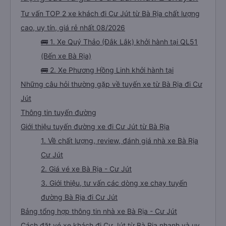
Tư vấn TOP 2 xe khách đi Cư Jút từ Bà Rịa chất lượng
cao, uy tín, giá rẻ nhất 08/2026
🚌 1. Xe Quý Thảo (Đắk Lắk) khởi hành tại QL51
(Bến xe Bà Rịa)
🚌 2. Xe Phương Hồng Linh khởi hành tại
Những câu hỏi thường gặp về tuyến xe từ Bà Rịa đi Cư
Jút
Thông tin tuyến đường
Giới thiệu tuyến đường xe đi Cư Jút từ Bà Rịa
1. Về chất lượng, review, đánh giá nhà xe Bà Rịa
Cư Jút
2. Giá vé xe Bà Rịa - Cư Jút
3. Giới thiệu, tư vấn các dòng xe chạy tuyến
đường Bà Rịa đi Cư Jút
Bảng tổng hợp thông tin nhà xe Bà Rịa - Cư Jút
Cách đặt vé xe khách đi Cư Jút từ Bà Rịa nhanh và uy