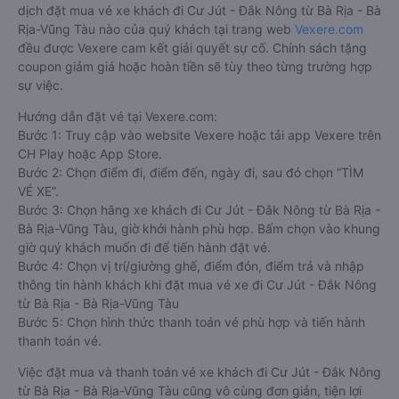
dịch đặt mua vé xe khách đi Cư Jút - Đắk Nông từ Bà Rịa - Bà
Rịa-Vũng Tàu nào của quý khách tại trang web
Vexere.com
đều được Vexere cam kết giải quyết sự cố. Chính sách tặng
coupon giảm giá hoặc hoàn tiền sẽ tùy theo từng trường hợp
sự việc.
Hướng dẫn đặt vé tại Vexere.com:
Bước 1: Truy cập vào website Vexere hoặc tải app Vexere trên
CH Play hoặc App Store.
Bước 2: Chọn điểm đi, điểm đến, ngày đi, sau đó chọn “TÌM
VÉ XE”.
Bước 3: Chọn hãng xe khách đi Cư Jút - Đắk Nông từ Bà Rịa -
Bà Rịa-Vũng Tàu, giờ khởi hành phù hợp. Bấm chọn vào khung
giờ quý khách muốn đi để tiến hành đặt vé.
Bước 4: Chọn vị trí/giường ghế, điểm đón, điểm trả và nhập
thông tin hành khách khi đặt mua vé xe đi Cư Jút - Đắk Nông
từ Bà Rịa - Bà Rịa-Vũng Tàu
Bước 5: Chọn hình thức thanh toán vé phù hợp và tiến hành
thanh toán vé.
Việc đặt mua và thanh toán vé xe khách đi Cư Jút - Đắk Nông
từ Bà Rịa - Bà Rịa-Vũng Tàu cũng vô cùng đơn giản, tiện lợi