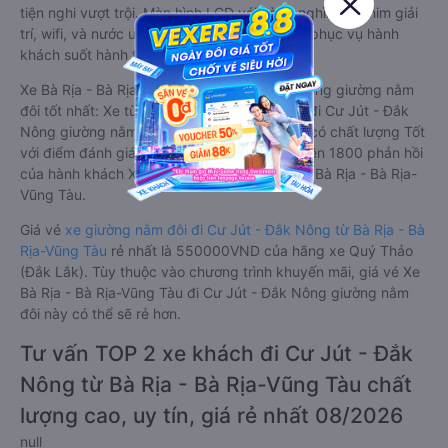
tiện nghi vượt trội. Màn hình LCD với hàng nghìn bộ phim giải
trí, wifi, và nước uống và chăn đắp miễn phí phục vụ hành
khách suốt hành trình.
Xe Bà Rịa - Bà Rịa-Vũng Tàu Cư Jút - Đắk Nông giường nằm
đôi tốt nhất: Xe từ Bà Rịa - Bà Rịa-Vũng Tàu đi Cư Jút - Đắk
Nông giường nằm đôi được đánh giá chung có chất lượng Tốt
với điểm đánh giá trung bình từ 4.4/5 dựa trên 1800 phản hồi
của hành khách Xe về Cư Jút - Đắk Nông từ Bà Rịa - Bà Rịa-
Vũng Tàu.
Giá vé
xe giường nằm đôi đi Cư Jút - Đắk Nông từ Bà Rịa - Bà
Rịa-Vũng Tàu
rẻ nhất là 550000VND của hãng xe Quý Thảo
(Đắk Lắk). Tùy thuộc vào chương trình khuyến mãi, giá vé Xe
Bà Rịa - Bà Rịa-Vũng Tàu đi Cư Jút - Đắk Nông giường nằm
đôi này có thể sẽ rẻ hơn.
Tư vấn TOP 2 xe khách đi Cư Jút - Đắk
Nông từ Bà Rịa - Bà Rịa-Vũng Tàu chất
lượng cao, uy tín, giá rẻ nhất 08/2026
null