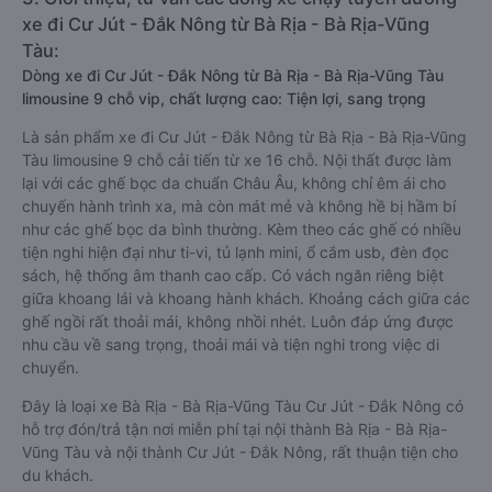
xe đi Cư Jút - Đắk Nông từ Bà Rịa - Bà Rịa-Vũng
Tàu:
Dòng xe đi Cư Jút - Đắk Nông từ Bà Rịa - Bà Rịa-Vũng Tàu
limousine 9 chỗ vip, chất lượng cao: Tiện lợi, sang trọng
Là sản phẩm xe đi Cư Jút - Đắk Nông từ Bà Rịa - Bà Rịa-Vũng
Tàu limousine 9 chỗ cải tiến từ xe 16 chỗ. Nội thất được làm
lại với các ghế bọc da chuẩn Châu Âu, không chỉ êm ái cho
chuyến hành trình xa, mà còn mát mẻ và không hề bị hầm bí
như các ghế bọc da bình thường. Kèm theo các ghế có nhiều
tiện nghi hiện đại như ti-vi, tủ lạnh mini, ổ cắm usb, đèn đọc
sách, hệ thống âm thanh cao cấp. Có vách ngăn riêng biệt
giữa khoang lái và khoang hành khách. Khoảng cách giữa các
ghế ngồi rất thoải mái, không nhồi nhét. Luôn đáp ứng được
nhu cầu về sang trọng, thoải mái và tiện nghi trong việc di
chuyển.
Đây là loại xe Bà Rịa - Bà Rịa-Vũng Tàu Cư Jút - Đắk Nông có
hỗ trợ đón/trả tận nơi miễn phí tại nội thành Bà Rịa - Bà Rịa-
Vũng Tàu và nội thành Cư Jút - Đắk Nông, rất thuận tiện cho
du khách.