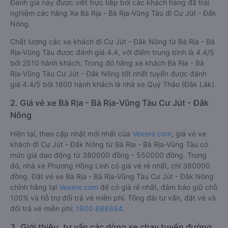
Đánh giá này được viết trực tiếp bởi các khách hàng đã trải
nghiệm các hãng Xe Bà Rịa - Bà Rịa-Vũng Tàu đi Cư Jút - Đắk
Nông.
Chất lượng các xe khách đi Cư Jút - Đắk Nông từ Bà Rịa - Bà
Rịa-Vũng Tàu được đánh giá 4.4, với điểm trung bình là 4.4/5
bởi 2510 hành khách. Trong đó hãng xe khách Bà Rịa - Bà
Rịa-Vũng Tàu Cư Jút - Đắk Nông tốt nhất tuyến được đánh
giá 4.4/5 bởi 1800 hành khách là nhà xe Quý Thảo (Đắk Lắk).
2. Giá vé xe Bà Rịa - Bà Rịa-Vũng Tàu Cư Jút - Đắk
Nông
Hiện tại, theo cập nhật mới nhất của
Vexere.com
, giá vé xe
khách đi Cư Jút - Đắk Nông từ Bà Rịa - Bà Rịa-Vũng Tàu có
mức giá dao động từ 380000 đồng - 550000 đồng. Trong
đó, nhà xe Phương Hồng Linh có giá vé rẻ nhất, chỉ 380000
đồng. Đặt vé xe Bà Rịa - Bà Rịa-Vũng Tàu Cư Jút - Đắk Nông
chính hãng tại
Vexere.com
để có giá rẻ nhất, đảm bảo giữ chỗ
100% và hỗ trợ đổi trả vé miễn phí. Tổng đài tư vấn, đặt vé và
đổi trả vé miễn phí:
1900 888684
.
3. Giới thiệu, tư vấn các dòng xe chạy tuyến đường