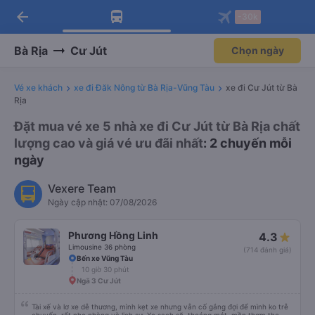
arrow_back
Tải app Vexere ngay!
Tải app Vexere
-30k
Mở app
Mở app
Nhận ưu đãi thành viên độc
-30k/ghế khi đặt vé máy bay qua
quyền
app
Bà Rịa
Cư Jút
Chọn ngày
Vé xe khách
xe đi Đăk Nông từ Bà Rịa-Vũng Tàu
xe đi Cư Jút từ Bà
Rịa
Đặt mua vé xe 5 nhà xe đi Cư Jút từ Bà Rịa chất
lượng cao và giá vé ưu đãi nhất
: 2 chuyến mỗi
ngày
Vexere Team
Ngày cập nhật: 07/08/2026
Phương Hồng Linh
4.3
Limousine 36 phòng
(714 đánh giá)
Bến xe Vũng Tàu
10 giờ 30 phút
Ngã 3 Cư Jút
Tài xế và lơ xe dễ thương, mình kẹt xe nhưng vẫn cố gắng đợi để mình ko trễ