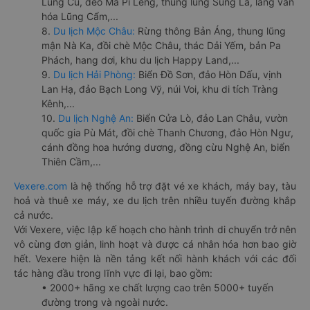
Lũng Cú, đèo Mã Pí Lèng, thung lũng Sủng Là, làng văn
hóa Lũng Cẩm,...
8.
Du lịch Mộc Châu:
Rừng thông Bản Áng, thung lũng
mận Nà Ka, đồi chè Mộc Châu, thác Dải Yếm, bản Pa
Phách, hang dơi, khu du lịch Happy Land,...
9.
Du lịch Hải Phòng:
Biển Đồ Sơn, đảo Hòn Dấu, vịnh
Lan Hạ, đảo Bạch Long Vỹ, núi Voi, khu di tích Tràng
Kênh,...
10.
Du lịch Nghệ An:
Biển Cửa Lò, đảo Lan Châu, vườn
quốc gia Pù Mát, đồi chè Thanh Chương, đảo Hòn Ngư,
cánh đồng hoa hướng dương, đồng cừu Nghệ An, biển
Thiên Cầm,...
Vexere.com
là hệ thống hỗ trợ đặt vé xe khách, máy bay, tàu
hoả và thuê xe máy, xe du lịch trên nhiều tuyến đường khắp
cả nước.
Với Vexere, việc lập kế hoạch cho hành trình di chuyển trở nên
vô cùng đơn giản, linh hoạt và được cá nhân hóa hơn bao giờ
hết. Vexere hiện là nền tảng kết nối hành khách với các đối
tác hàng đầu trong lĩnh vực đi lại, bao gồm:
• 2000+ hãng xe chất lượng cao trên 5000+ tuyến
đường trong và ngoài nước.