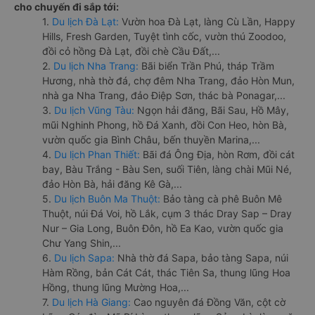
cho chuyến đi sắp tới:
1.
Du lịch Đà Lạt:
Vườn hoa Đà Lạt, làng Cù Lần, Happy
Hills, Fresh Garden, Tuyệt tình cốc, vườn thú Zoodoo,
đồi cỏ hồng Đà Lạt, đồi chè Cầu Đất,...
2.
Du lịch Nha Trang:
Bãi biển Trần Phú, tháp Trầm
Hương, nhà thờ đá, chợ đêm Nha Trang, đảo Hòn Mun,
nhà ga Nha Trang, đảo Điệp Sơn, thác bà Ponagar,...
3.
Du lịch Vũng Tàu:
Ngọn hải đăng, Bãi Sau, Hồ Mây,
mũi Nghinh Phong, hồ Đá Xanh, đồi Con Heo, hòn Bà,
vườn quốc gia Bình Châu, bến thuyền Marina,...
4.
Du lịch Phan Thiết:
Bãi đá Ông Địa, hòn Rơm, đồi cát
bay, Bàu Trắng - Bàu Sen, suối Tiên, làng chài Mũi Né,
đảo Hòn Bà, hải đăng Kê Gà,...
5.
Du lịch Buôn Ma Thuột:
Bảo tàng cà phê Buôn Mê
Thuột, núi Đá Voi, hồ Lắk, cụm 3 thác Dray Sap – Dray
Nur – Gia Long, Buôn Đôn, hồ Ea Kao, vườn quốc gia
Chư Yang Shin,...
6.
Du lịch Sapa:
Nhà thờ đá Sapa, bảo tàng Sapa, núi
Hàm Rồng, bản Cát Cát, thác Tiên Sa, thung lũng Hoa
Hồng, thung lũng Mường Hoa,...
7.
Du lịch Hà Giang:
Cao nguyên đá Đồng Văn, cột cờ