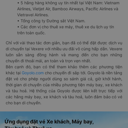
• 5 hãng hàng không uy tín nhất tại Việt Nam: Vietnam
Airlines, Vietjet Air, Bamboo Airways, Pacific Airlines và
Vietravel Airlines.
• Tổng công ty Đường sắt Việt Nam.
• Các đơn vị cho thuê xe máy, thuê xe du lịch uy tín
trên toàn quốc.
Chỉ với vài thao tác đơn giản, bạn đã có thể đặt được dịch vụ
di chuyển tại Vexere với nhiều ưu đãi vô cùng hấp dẫn. Vexere
luôn sẵn sàng đồng hành và mang đến cho bạn những
chuyến đi thoải mái, an toàn và trọn vẹn nhất.
Bên cạnh đó, bạn có thể tham khảo thêm các phương tiện
khác tại
Goyolo.com
cho chuyến đi sắp tới. Goyolo là nền tảng
đặt vé cho phép người dùng so sánh giá cả, giờ khởi hành,
thời gian di chuyển của nhiều phương tiện máy bay, xe khách
và tàu hoả. Hệ thống của Goyolo được liên kết trực tiếp với
các hãng máy bay, xe khách và tàu hoả, luôn đảm bảo có vé
cho bạn di chuyển.
Ứng dụng đặt vé Xe khách, Máy bay,