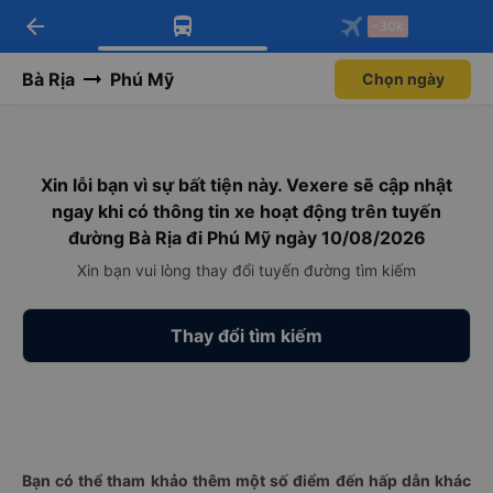
arrow_back
Tải app Vexere ngay!
Tải app Vexere
-30k
Mở app
Mở app
Nhận ưu đãi thành viên độc
-30k/ghế khi đặt vé máy bay qua
quyền
app
Bà Rịa
Phú Mỹ
Chọn ngày
Xin lỗi bạn vì sự bất tiện này. Vexere sẽ cập nhật
ngay khi có thông tin xe hoạt động trên tuyến
đường Bà Rịa đi Phú Mỹ ngày 10/08/2026
Xin bạn vui lòng thay đổi tuyến đường tìm kiếm
Thay đổi tìm kiếm
Bạn có thể tham khảo thêm một số điểm đến hấp dẫn khác