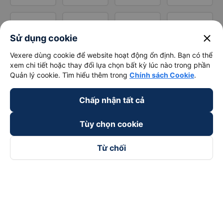
close
Sử dụng cookie
Vexere dùng cookie để website hoạt động ổn định. Bạn có thể
xem chi tiết hoặc thay đổi lựa chọn bất kỳ lúc nào trong phần
Quản lý cookie. Tìm hiểu thêm trong
Chính sách Cookie
.
Chấp nhận tất cả
Tùy chọn cookie
Từ chối
Theo dõi chúng tôi trên
Facebook
Tiktok
Youtube
Công ty TNHH Thương Mại Dịch Vụ Vexere