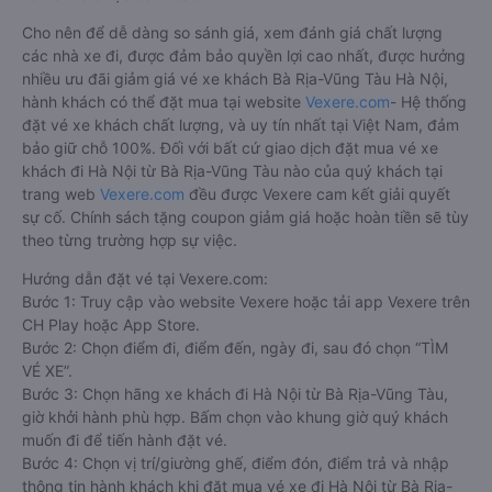
Cho nên để dễ dàng so sánh giá, xem đánh giá chất lượng
các nhà xe đi, được đảm bảo quyền lợi cao nhất, được hưởng
nhiều ưu đãi giảm giá vé xe khách Bà Rịa-Vũng Tàu Hà Nội,
hành khách có thể đặt mua tại website
Vexere.com
- Hệ thống
đặt vé xe khách chất lượng, và uy tín nhất tại Việt Nam, đảm
bảo giữ chỗ 100%. Đối với bất cứ giao dịch đặt mua vé xe
khách đi Hà Nội từ Bà Rịa-Vũng Tàu nào của quý khách tại
trang web
Vexere.com
đều được Vexere cam kết giải quyết
sự cố. Chính sách tặng coupon giảm giá hoặc hoàn tiền sẽ tùy
theo từng trường hợp sự việc.
Hướng dẫn đặt vé tại Vexere.com:
Bước 1: Truy cập vào website Vexere hoặc tải app Vexere trên
CH Play hoặc App Store.
Bước 2: Chọn điểm đi, điểm đến, ngày đi, sau đó chọn “TÌM
VÉ XE”.
Bước 3: Chọn hãng xe khách đi Hà Nội từ Bà Rịa-Vũng Tàu,
giờ khởi hành phù hợp. Bấm chọn vào khung giờ quý khách
muốn đi để tiến hành đặt vé.
Bước 4: Chọn vị trí/giường ghế, điểm đón, điểm trả và nhập
thông tin hành khách khi đặt mua vé xe đi Hà Nội từ Bà Rịa-