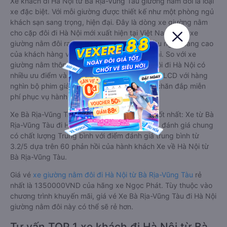
Xe khách đi Hà Nội từ Bà Rịa-Vũng Tàu giường nằm đôi là loại
xe đặc biệt. Với mỗi giường được thiết kế như một phòng ngủ
khách sạn sang trọng, hiện đại. Đây là dòng xe giường nằm
cho cặp đôi đi Hà Nội mới xuất hiện tại Việt Nam. Loại xe
giường nằm đôi ra đời nhằm đáp ứng yêu cầu ngày càng cao
của khách hàng về chất lượng dịch vụ vận tải. So với xe
giường nằm thông thường, xe giường nằm đôi đi Hà Nội có
nhiều ưu điểm và tiện nghi vượt trội. Màn hình LCD với hàng
nghìn bộ phim giải trí, wifi, và nước uống và chăn đắp miễn
phí phục vụ hành khách suốt hành trình.
Xe Bà Rịa-Vũng Tàu Hà Nội giường nằm đôi tốt nhất: Xe từ Bà
Rịa-Vũng Tàu đi Hà Nội giường nằm đôi được đánh giá chung
có chất lượng Trung bình với điểm đánh giá trung bình từ
3.2/5 dựa trên 60 phản hồi của hành khách Xe về Hà Nội từ
Bà Rịa-Vũng Tàu.
Giá vé
xe giường nằm đôi đi Hà Nội từ Bà Rịa-Vũng Tàu
rẻ
nhất là 1350000VND của hãng xe Ngọc Phát. Tùy thuộc vào
chương trình khuyến mãi, giá vé Xe Bà Rịa-Vũng Tàu đi Hà Nội
giường nằm đôi này có thể sẽ rẻ hơn.
Tư vấn TOP 1 xe khách đi Hà Nội từ Bà