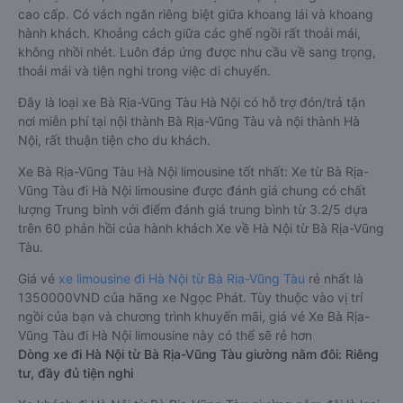
cao cấp. Có vách ngăn riêng biệt giữa khoang lái và khoang
hành khách. Khoảng cách giữa các ghế ngồi rất thoải mái,
không nhồi nhét. Luôn đáp ứng được nhu cầu về sang trọng,
thoải mái và tiện nghi trong việc di chuyển.
Đây là loại xe Bà Rịa-Vũng Tàu Hà Nội có hỗ trợ đón/trả tận
nơi miễn phí tại nội thành Bà Rịa-Vũng Tàu và nội thành Hà
Nội, rất thuận tiện cho du khách.
Xe Bà Rịa-Vũng Tàu Hà Nội limousine tốt nhất: Xe từ Bà Rịa-
Vũng Tàu đi Hà Nội limousine được đánh giá chung có chất
lượng Trung bình với điểm đánh giá trung bình từ 3.2/5 dựa
trên 60 phản hồi của hành khách Xe về Hà Nội từ Bà Rịa-Vũng
Tàu.
Giá vé
xe limousine đi Hà Nội từ Bà Rịa-Vũng Tàu
rẻ nhất là
1350000VND của hãng xe Ngọc Phát. Tùy thuộc vào vị trí
ngồi của bạn và chương trình khuyến mãi, giá vé Xe Bà Rịa-
Vũng Tàu đi Hà Nội limousine này có thể sẽ rẻ hơn
Dòng xe đi Hà Nội từ Bà Rịa-Vũng Tàu giường nằm đôi: Riêng
tư, đầy đủ tiện nghi