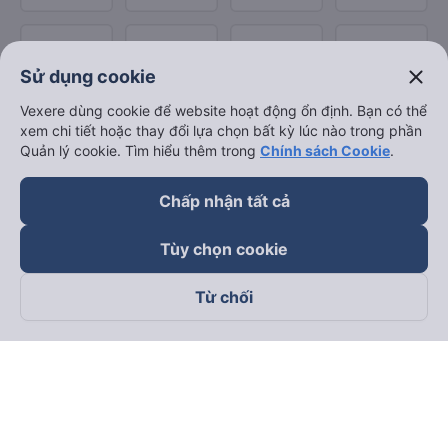
close
Sử dụng cookie
Vexere dùng cookie để website hoạt động ổn định. Bạn có thể
xem chi tiết hoặc thay đổi lựa chọn bất kỳ lúc nào trong phần
Quản lý cookie. Tìm hiểu thêm trong
Chính sách Cookie
.
Chấp nhận tất cả
Tùy chọn cookie
Từ chối
Theo dõi chúng tôi trên
Facebook
Tiktok
Youtube
Công ty TNHH Thương Mại Dịch Vụ Vexere