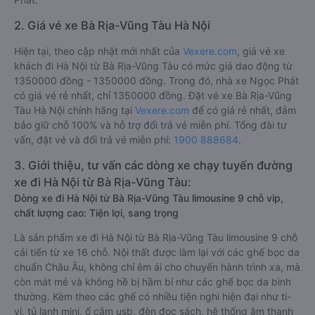
2. Giá vé xe Bà Rịa-Vũng Tàu Hà Nội
Hiện tại, theo cập nhật mới nhất của
Vexere.com
, giá vé xe
khách đi Hà Nội từ Bà Rịa-Vũng Tàu có mức giá dao động từ
1350000 đồng - 1350000 đồng. Trong đó, nhà xe Ngọc Phát
có giá vé rẻ nhất, chỉ 1350000 đồng. Đặt vé xe Bà Rịa-Vũng
Tàu Hà Nội chính hãng tại
Vexere.com
để có giá rẻ nhất, đảm
bảo giữ chỗ 100% và hỗ trợ đổi trả vé miễn phí. Tổng đài tư
vấn, đặt vé và đổi trả vé miễn phí:
1900 888684
.
3. Giới thiệu, tư vấn các dòng xe chạy tuyến đường
xe đi Hà Nội từ Bà Rịa-Vũng Tàu:
Dòng xe đi Hà Nội từ Bà Rịa-Vũng Tàu limousine 9 chỗ vip,
chất lượng cao: Tiện lợi, sang trọng
Là sản phẩm xe đi Hà Nội từ Bà Rịa-Vũng Tàu limousine 9 chỗ
cải tiến từ xe 16 chỗ. Nội thất được làm lại với các ghế bọc da
chuẩn Châu Âu, không chỉ êm ái cho chuyến hành trình xa, mà
còn mát mẻ và không hề bị hầm bí như các ghế bọc da bình
thường. Kèm theo các ghế có nhiều tiện nghi hiện đại như ti-
vi, tủ lạnh mini, ổ cắm usb, đèn đọc sách, hệ thống âm thanh