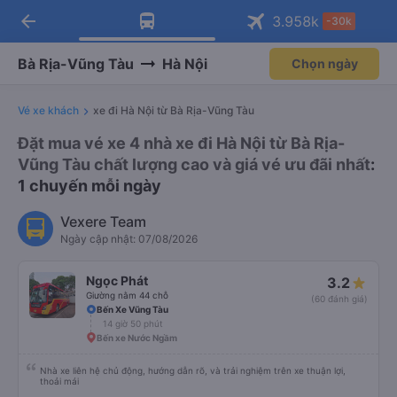
arrow_back
Tải app Vexere ngay!
Tải app Vexere
3.958
k
-30k
Mở app
Mở app
Nhận ưu đãi thành viên độc
-30k/ghế khi đặt vé máy bay qua
quyền
app
Bà Rịa-Vũng Tàu
Hà Nội
Chọn ngày
Vé xe khách
xe đi Hà Nội từ Bà Rịa-Vũng Tàu
Đặt mua vé xe 4 nhà xe đi Hà Nội từ Bà Rịa-
Vũng Tàu chất lượng cao và giá vé ưu đãi nhất
:
1 chuyến mỗi ngày
Vexere Team
Ngày cập nhật: 07/08/2026
Ngọc Phát
3.2
Giường nằm 44 chỗ
(60 đánh giá)
Bến Xe Vũng Tàu
14 giờ 50 phút
Bến xe Nước Ngầm
Nhà xe liên hệ chủ động, hướng dẫn rõ, và trải nghiệm trên xe thuận lợi,
thoải mái