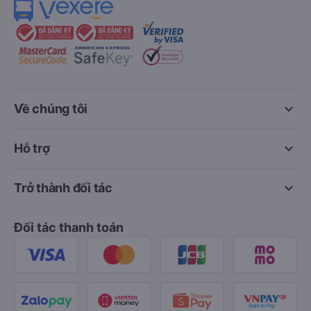
keyboard_arrow_down
Về chúng tôi
keyboard_arrow_down
Hỗ trợ
keyboard_arrow_down
Trở thành đối tác
Đối tác thanh toán