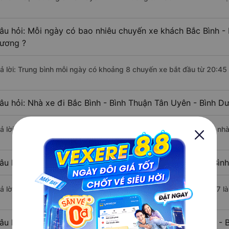
âu hỏi: Mỗi ngày có bao nhiêu chuyến xe khách Bắc Bình - 
ương ?
rả lời: Trung bình mỗi ngày có khoảng 8 chuyến xe bắt đầu từ 20:45
âu hỏi: Nhà xe đi Bắc Bình - Bình Thuận Tân Uyên - Bình 
rả lời: Chuyến xe có giờ xuất phát sớm nhất vào lúc 20:45 là của nh
âu hỏi: Nhà xe đi Tân Uyên - Bình Dương từ Bắc Bình - Bình
rả lời: Chuyến xe có giờ xuất phát trễ (muộn) nhất là vào lúc 21:57 l
âu hỏi: Review xe đi Tân Uyên - Bình Dương từ Bắc Bình - 