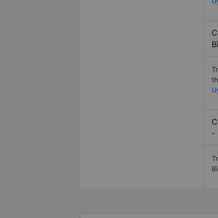
U
C
B
T
t
U
C
-
Tr
B