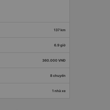
137 km
6.9 giờ
360.000 VNĐ
8 chuyến
1 nhà xe