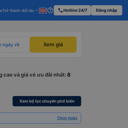
help_outline
phone
Hotline 24/7
Đăng nhập
re
Trở thành đối tác
arrow_drop_down
Xem giá
 ngày về
 cao và giá vé ưu đãi nhất
: 8
Xem bộ lọc chuyến phổ biến
Chọn ngày