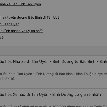
á nhà xe Bắc Bình Tân Uyên
e chạy tuyến đường Bắc Bình đi Tân Uyên
h - Tân Uyên
c Bình nhanh và uy tín nhất
Uyên
âu hỏi: Nhà xe đi Tân Uyên - Bình Dương từ Bắc Bình - Bìn
rả lời: Xe đi Tân Uyên - Bình Dương từ Bắc Bình - Bình Thuận được đ
e Tuấn Tú.
âu hỏi: Xe nào đi Tân Uyên - Bình Dương có giá rẻ nhất?
rả lời: Vé xe rẻ nhất có mức giá là 300.000 đồng của nhà xe Tuấn Tú