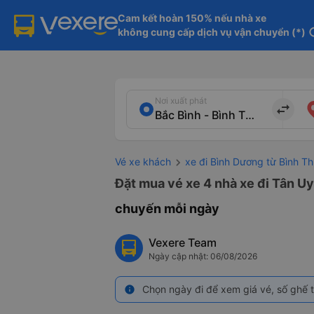
Cam kết hoàn 150% nếu nhà xe

không cung cấp dịch vụ vận chuyển (*)
in
Nơi xuất phát
import_export
Vé xe khách
xe đi Bình Dương từ Bình T
Đặt mua vé xe 4 nhà xe đi Tân Uy
chuyến mỗi ngày
Vexere Team
Ngày cập nhật: 06/08/2026
Chọn ngày đi để xem giá vé, số ghế t
info