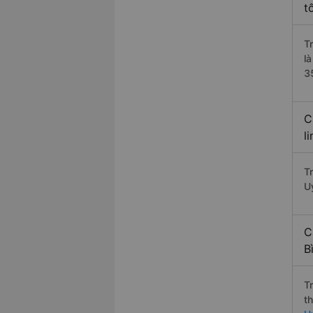
t
T
l
3
C
l
T
U
C
B
T
t