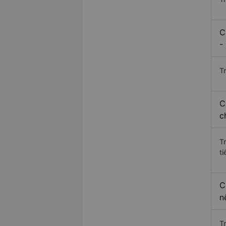
C
-
Tr
C
c
T
ti
C
n
T