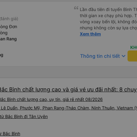
Lần đầu tiên đi tuyến Bình 
thời gian xe chạy phù hợp. 
đánh giá)
vòng xoay bến lội, không đó
hòng Đơn
nhưng không còn sự lựa chọ
hòng
chạy đúng giờ, lệch có vài ph
Xem thêm
han Rang
trả khách tận nơi. Xe sạch s
nắp, nên hơi lạnh cứ phà phà
KH
lại nếu có dịp.
ng
keyboard_arrow_down
Thông tin chi tiết
ắc Bình chất lượng cao và giá vé ưu đãi nhất: 8 chu
c Bình chất lượng cao, uy tín, giá rẻ nhất 08/2026
248 Lê Duẩn, Phước Mỹ, Phan Rang-Tháp Chàm, Ninh Thuận, Vietnam 
từ Bắc Bình đi Tân Uyên
ừ Bắc Bình