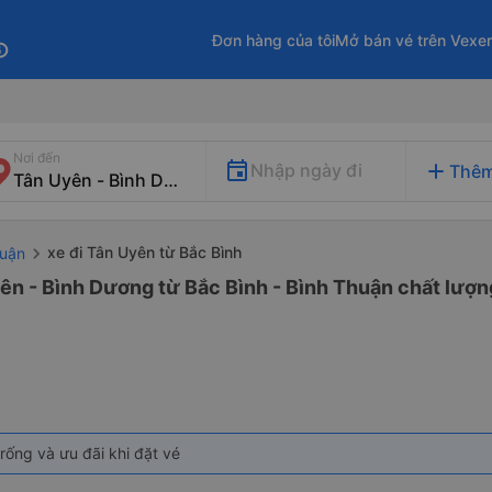
Đơn hàng của tôi
Mở bán vé trên Vexe
fo
Nơi đến
add
Nhập ngày đi
Thêm
xe đi Tân Uyên từ Bắc Bình
huận
ên - Bình Dương từ Bắc Bình - Bình Thuận chất lượng
rống và ưu đãi khi đặt vé