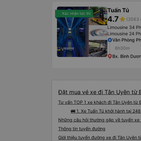
Tuấn Tú
Xác nhận tức thì
4.7
star
(3563 
Limousine 34 P
Limousine 24 P
Văn Phòng P
6h30m
Bx. Bình Dươ
Đặt mua vé xe đi Tân Uyên từ B
Tư vấn TOP 1 xe khách đi Tân Uyên từ Bắ
🚌 1. Xe Tuấn Tú khởi hành tại 
Những câu hỏi thường gặp về tuyến xe 
Thông tin tuyến đường
Giới thiệu tuyến đường xe đi Tân Uyên t