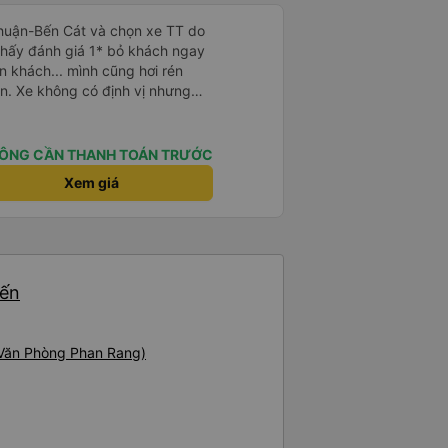
Thuận-Bến Cát và chọn xe TT do
Thấy đánh giá 1* bỏ khách ngay
n khách... mình cũng hơi rén
n. Xe không có định vị nhưng
út. Tài xế, phụ xe thân thiện,
ẽ, hiện đại có điều máy lạnh mất
. Điểm 10 cho chất lượng. Sẽ đi
ÔNG CẦN THANH TOÁN TRƯỚC
Xem giá
yến
(Văn Phòng Phan Rang)