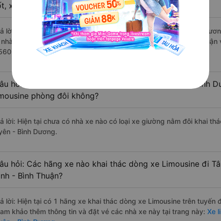
ốt, xuất sắc, cao cấp nhất?
rả lời: Những hãng xe đi Bắc Bình - Bình Thuận Tân Uyên - Bình Dươn
à nhà xe Tuấn Tú đi Tân Uyên - Bình Dương từ Bắc Bình - Bình Thuận 
560 đánh giá của khách hàng).
âu hỏi: Có loại xe Bắc Bình - Bình Thuận Tân Uyên - Bình 
imousine phòng đôi không?
rả lời: Hiện tại chưa có nhà xe nào có loại xe giường nằm đôi khai th
yên - Bình Dương.
âu hỏi: Các hãng xe nào khai thác dòng xe Limousine đi T
ình - Bình Thuận?
rả lời: Hiện tại có 1 hãng xe khai thác dòng xe Limousine trên tuyến
ham khảo thêm thông tin và đặt vé các nhà xe này tại trang này:
Xe l