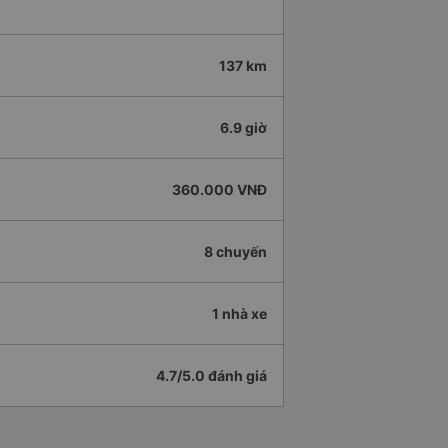
137 km
6.9 giờ
360.000 VNĐ
8 chuyến
1 nhà xe
4.7/5.0 đánh giá