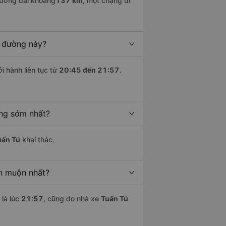
Dương dài khoảng
137 km
, một chặng đi
n đường này?
i hành liên tục từ
20:45 đến 21:57
.
ơng sớm nhất?
uấn Tú
khai thác.
ận muộn nhất?
là lúc
21:57
, cũng do nhà xe
Tuấn Tú