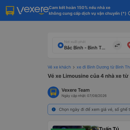
Cam kết hoàn 150% nếu nhà xe

không cung cấp dịch vụ vận chuyển (*)
in
Nơi xuất phát
import_export
Vé xe khách
xe đi Bình Dương từ Bình T
Vé xe Limousine của 4 nhà xe từ
Vexere Team
Ngày cập nhật: 07/08/2026
Chọn ngày đi để xem giá vé, số ghế t
info
Tuấn Tú