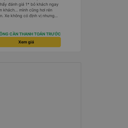
Thấy đánh giá 1* bỏ khách ngay
n khách... mình cũng hơi rén
n. Xe không có định vị nhưng
út. Tài xế, phụ xe thân thiện,
ẽ, hiện đại có điều máy lạnh mất
. Điểm 10 cho chất lượng. Sẽ đi
ÔNG CẦN THANH TOÁN TRƯỚC
Xem giá