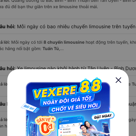
ả lời:
Quãng đường từ Bắc Bình - Bình Thuận đến Tân Uyên - Bình 
ừa đủ để bạn thư giãn trên xe limousine thoải mái.
âu hỏi:
Mỗi ngày có bao nhiêu chuyến limousine trên tuyế
ả lời:
Mỗi ngày có tới
8 chuyến limousine
hoạt động trên tuyến, khở
ác hãng nổi bật gồm:
Tuấn Tú
,...
âu hỏi:
Xe limousine nào khởi hành từ Tân Uyên - Bình Dư
ả lời:
Chuyến limousine sớm nhất khởi hành lúc
20:45
, do nhà xe
T
âu hỏi:
Xe limousine nào khởi hành từ Bắc Bình - Bình Thu
ả lời:
Nếu bạn muốn đi chuyến muộn, lựa chọn cuối cùng trong ngày 
ận hành.