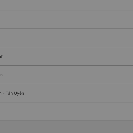
nh
ên
h - Tân Uyên