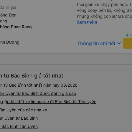
thời gian xe chạy phù hợp. 
đánh giá)
vòng xoay bến lội, không đó
hòng Đơn
nhưng không còn sự lựa chọ
hòng
chạy đúng giờ, lệch có vài ph
Xem thêm
Phòng Phan Rang
trả khách tận nơi. Xe sạch s
nắp, nên hơi lạnh cứ phà phà
KH
lại nếu có dịp.
Bình Dương
keyboard_arrow_down
Thông tin chi tiết
n từ Bắc Bình giá tốt nhất
n từ Bắc Bình tốt nhất hiện nay 08/2026
 Tân Uyên từ Bắc Bình được đánh giá cao
ặp khi đặt xe limousine đi Bắc Bình từ Tân Uyên
 Tân Uyên của các nhà xe
Tân Uyên từ Bắc Bình
ne Bắc Bình Tân Uyên