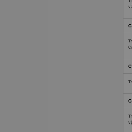
Tr
v
C
Tr
C
C
Tr
C
Tr
v