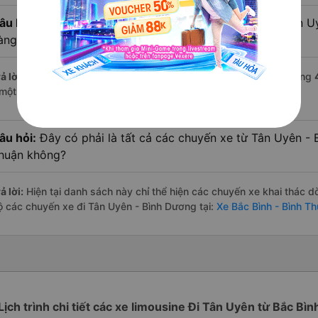
âu hỏi:
Xe limousine nào từ Bắc Bình - Bình Thuận đi Tân 
àng đánh giá tốt nhất?
ả lời:
Trong số các hãng,
Tuấn Tú
nổi bật nhất với điểm chất lượng
 một con số minh chứng cho dịch vụ cao cấp và uy tín.
âu hỏi:
Đây có phải là tất cả các chuyến xe từ Tân Uyên - 
huận không?
ả lời:
Hiện tại danh sách này chỉ thể hiện các chuyến xe khai thác d
ộ các chuyến xe đi Tân Uyên - Bình Dương tại:
Xe Bắc Bình - Bình T
Lịch trình chi tiết các xe limousine Đi Tân Uyên từ Bắc Bìn