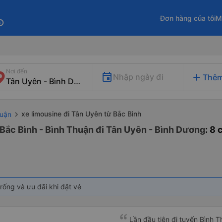
Đơn hàng của tôi
M
fo
Nơi đến
add
Nhập ngày đi
Thêm
xe limousine đi Tân Uyên từ Bắc Bình
huận
 Bắc Bình - Bình Thuận đi Tân Uyên - Bình Dương
: 8
rống và ưu đãi khi đặt vé
Lần đầu tiên đi tuyến Bình 