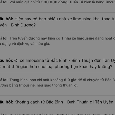
ả lời:
Với mức giá chỉ từ
300.000
đồng,
Tuấn Tú
hiện là hãng limous
âu hỏi:
Hiện nay có bao nhiêu nhà xe limousine khai thác t
yên - Bình Dương?
ả lời:
Trên tuyến đường này hiện có
1
nhà xe
limousine
đang hoạt 
a dạng về dịch vụ và mức giá.
âu hỏi:
Đi xe limousine từ Bắc Bình - Bình Thuận đến Tân U
ó mất thời gian hơn các loại phương tiện khác hay không?
ả lời:
Trung bình, bạn chỉ mất khoảng
6.9 giờ
để di chuyển từ Bắc B
ương bằng limousine, nếu giao thông thuận lợi.
âu hỏi:
Khoảng cách từ Bắc Bình - Bình Thuận đi Tân Uyên 