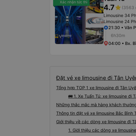
Xác nhận tức thì
4.7
star
(3563 
Limousine 34 P
Limousine 24 P
21:30 • Văn 
6h30m
04:00 • Bx. 
Đặt vé xe limousine đi Tân Uyê
Tổng hợp TOP 1 xe limousine đi Tân Uyê
🚌 1. Xe Tuấn Tú: xe limousine đi
Những thắc mắc mà hàng khách thường g
Thông tin đặt vé xe limousine Bắc Bình
Giới thiệu về các dòng xe limousine đi 
1. Giới thiệu các dòng xe limousi