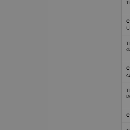
Tr
C
U
Tr
đ
C
c
Tr
D
C