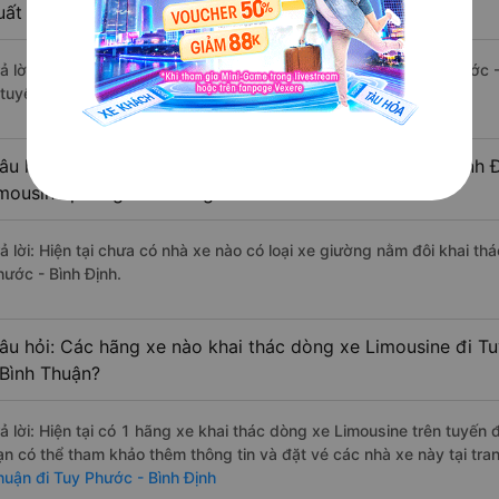
uất sắc, cao cấp nhất?
rả lời: Tạm thời chưa đủ review để đánh giá có nhà xe đi Tuy Phước -
 tuyến đường này có chất lượng xuất sắc.
âu hỏi: Có loại xe Bắc Bình - Bình Thuận Tuy Phước - Bình 
imousine phòng đôi không?
rả lời: Hiện tại chưa có nhà xe nào có loại xe giường nằm đôi khai th
hước - Bình Định.
âu hỏi: Các hãng xe nào khai thác dòng xe Limousine đi Tu
 Bình Thuận?
rả lời: Hiện tại có 1 hãng xe khai thác dòng xe Limousine trên tuyến
ạn có thể tham khảo thêm thông tin và đặt vé các nhà xe này tại tra
huận đi Tuy Phước - Bình Định