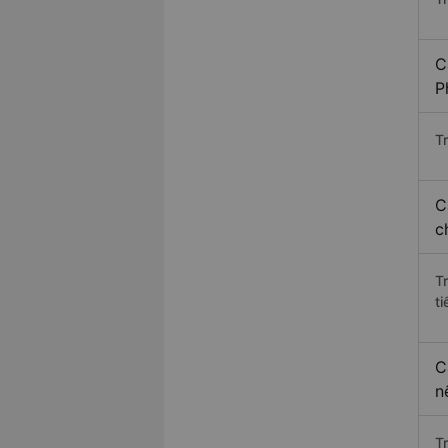
C
P
Tr
C
c
T
ti
C
n
T