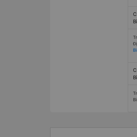
C
B
T
Đ
B
C
B
T
B