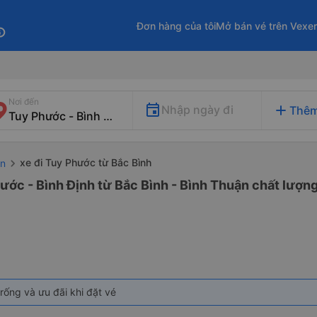
Đơn hàng của tôi
Mở bán vé trên Vexe
fo
Nơi đến
add
Nhập ngày đi
Thêm
xe đi Tuy Phước từ Bắc Bình
ận
ước - Bình Định từ Bắc Bình - Bình Thuận chất lượng
rống và ưu đãi khi đặt vé