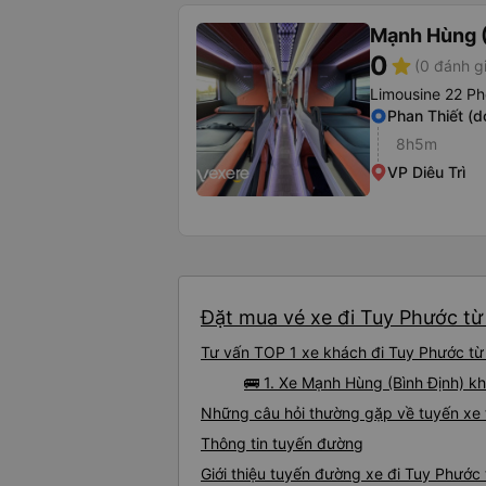
Mạnh Hùng (
0
star
(0 đánh g
Limousine 22 Ph
Phan Thiết (d
8h5m
VP Diêu Trì
Đặt mua vé xe đi Tuy Phước từ 
Tư vấn TOP 1 xe khách đi Tuy Phước từ 
🚌 1. Xe Mạnh Hùng (Bình Định) kh
Những câu hỏi thường gặp về tuyến xe 
Thông tin tuyến đường
Giới thiệu tuyến đường xe đi Tuy Phước 