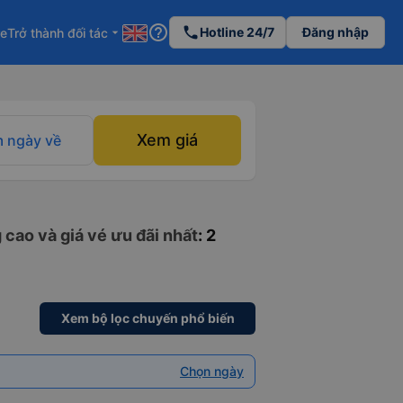
help_outline
phone
Hotline 24/7
Đăng nhập
re
Trở thành đối tác
arrow_drop_down
Xem giá
 ngày về
 cao và giá vé ưu đãi nhất
: 2
Xem bộ lọc chuyến phổ biến
Chọn ngày