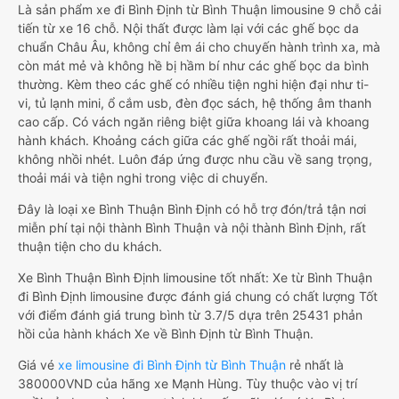
Là sản phẩm xe đi Bình Định từ Bình Thuận limousine 9 chỗ cải
tiến từ xe 16 chỗ. Nội thất được làm lại với các ghế bọc da
chuẩn Châu Âu, không chỉ êm ái cho chuyến hành trình xa, mà
còn mát mẻ và không hề bị hầm bí như các ghế bọc da bình
thường. Kèm theo các ghế có nhiều tiện nghi hiện đại như ti-
vi, tủ lạnh mini, ổ cắm usb, đèn đọc sách, hệ thống âm thanh
cao cấp. Có vách ngăn riêng biệt giữa khoang lái và khoang
hành khách. Khoảng cách giữa các ghế ngồi rất thoải mái,
không nhồi nhét. Luôn đáp ứng được nhu cầu về sang trọng,
thoải mái và tiện nghi trong việc di chuyển.
Đây là loại xe Bình Thuận Bình Định có hỗ trợ đón/trả tận nơi
miễn phí tại nội thành Bình Thuận và nội thành Bình Định, rất
thuận tiện cho du khách.
Xe Bình Thuận Bình Định limousine tốt nhất: Xe từ Bình Thuận
đi Bình Định limousine được đánh giá chung có chất lượng Tốt
với điểm đánh giá trung bình từ 3.7/5 dựa trên 25431 phản
hồi của hành khách Xe về Bình Định từ Bình Thuận.
Giá vé
xe limousine đi Bình Định từ Bình Thuận
rẻ nhất là
380000VND của hãng xe Mạnh Hùng. Tùy thuộc vào vị trí