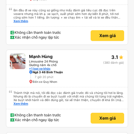
đường này một lần nữa vào tuần tới.
lần đầu đi xe này cũng sợ giống như mấy đánh giá tiêu cực đã đọc trên
vexere nhưng mà kh ạ. xe sạch, xuất phát sớm hơn dự kiến 8 phút, tới nơi
cũng sớm hơn 1 tiếng. ấn tượng: + xe chạy êm + tài xế và lơ xe đều thân
thiện dễ thương. thật ra cũng kh tiếp xúc nhiều+ lắm nhưng cá nhân mình
Xem thêm
cảm thấy vậy + đồ ăn tối đa dạng, nêm nếm thì tùy người thấy hợp, cá nhân
mình thấy kh hợp lắm nhưng chưa đến mức tệ mình đi chuyến quảng ngãi -
an sương, xe dừng đúng 3 lần (cả ăn tối) cho khách đi vệ sinh. cái hay ở đây
Không cần thanh toán trước
Xem giá
là khi gần tới chỗ ăn tối sẽ có loa thông báo, loa báo là dừng 30p nhưng thực
Xác nhận chỗ ngay lập tức
tế chỉ dừng khoảng 25p, chắc do khách đã lên đông đủ. tóm lại thì lần đầu đi
xe này và sẽ có lần sau nếu có dịp, ấn tượng tốt
Mạnh Hùng
3.1
Limousine 24 Phòng
(380 đánh giá)
Giường nằm 4x chỗ
+1 loại xe khác
Ngã 3 46 Bình Thuận
7 giờ 20 phút
Bến xe Quy Nhơn
Thành thật mà nói, tôi đã đọc các đánh giá trước đó và chúng tôi hơi lo lắng.
Nhưng đó là chuyến đi xe buýt tuyệt vời nhất mà chúng tôi từng trải nghiệm.
Xe buýt khởi hành và đến đúng giờ, tài xế thân thiện, chuyến đi khá ổn (mặc
dù vẫn hơi xóc, nhưng đó là đặc trưng của Việt Nam ^^), và chỗ ngồi thoải
Xem thêm
mái. Chúng tôi thực sự rất hài lòng.
Không cần thanh toán trước
Xem giá
Xác nhận chỗ ngay lập tức