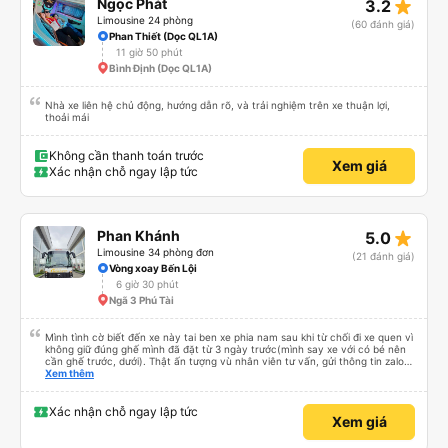
star_rate
Ngọc Phát
3.2
Limousine 24 phòng
(60 đánh giá)
Phan Thiết (Dọc QL1A)
11 giờ 50 phút
Bình Định (Dọc QL1A)
Nhà xe liên hệ chủ động, hướng dẫn rõ, và trải nghiệm trên xe thuận lợi,
thoải mái
Không cần thanh toán trước
Xem giá
Xác nhận chỗ ngay lập tức
star_rate
Phan Khánh
5.0
Limousine 34 phòng đơn
(21 đánh giá)
Vòng xoay Bến Lội
6 giờ 30 phút
Ngã 3 Phú Tài
Mình tình cờ biết đến xe này tai ben xe phia nam sau khi từ chối đi xe quen vì
không giữ đúng ghế mình đã đặt từ 3 ngày trước(mình say xe với có bé nên
cần ghế trước, dưới). Thật ấn tượng vù nhân viên tư vấn, gửi thông tin zalo
rõ ràng, chuyên nghiệp. Đi đúng giờ, xe mới toanh, sạch sẽ thơm tho, buồng
Xem thêm
rộng, đẹp, ghế có chế độ matxa bên cạnh các chức năng thông thường như
nâng, hạ xuống phần đầu, chân, ổ sạc pin, ... thích view ngắm cảnh cực chill,
các anh tài và lơ cũng cực dễ thương, tâm lý. 10 điểm không nhưng. Mình sẽ
Xác nhận chỗ ngay lập tức
Xem giá
lưu lại để giới thiệu người nhà, bạn bè đi xe này. ưng hết sức. Giờ thấy may
mắn vì cảm ơn xe kia để mình bít đến xe này