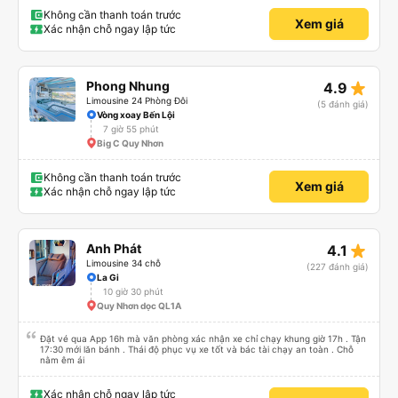
điểm thả của mình ban đầu dự kiến là Ngã 3 Sợi ( Nha Trang ) và bắt Grab
nhưng các anh hướng dẫn mình xuống ở đây không có ma nào dám chở đâu
Không cần thanh toán trước
Xem giá
( vì đây là địa bàn của thế lực xe ôm ngầm, dân chơi cỏ kẹo ke...) Và thế là
Xác nhận chỗ ngay lập tức
mình được chở xuống Ngã 3 thành , nơi sáng sủa an toàn hơn. Một Chuyến
xe được biết thêm nhiều câu chuyện mới. Cảm ơn nhà xe đã giúp đỡ
star_rate
Phong Nhung
4.9
Limousine 24 Phòng Đôi
(5 đánh giá)
Vòng xoay Bến Lội
7 giờ 55 phút
Big C Quy Nhơn
Không cần thanh toán trước
Xem giá
Xác nhận chỗ ngay lập tức
star_rate
Anh Phát
4.1
Limousine 34 chỗ
(227 đánh giá)
La Gi
10 giờ 30 phút
Quy Nhơn dọc QL1A
Đặt vé qua App 16h mà văn phòng xác nhận xe chỉ chạy khung giờ 17h . Tận
17:30 mới lăn bánh . Thái độ phục vụ xe tốt và bác tài chạy an toàn . Chỗ
nằm êm ái
Xác nhận chỗ ngay lập tức