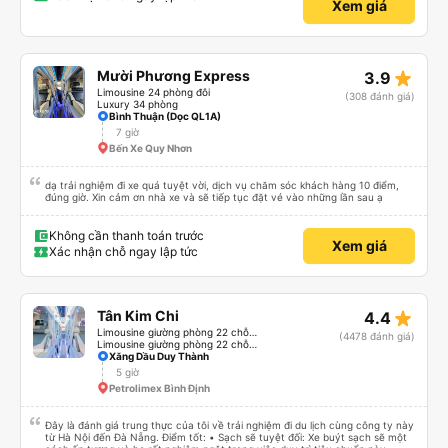
Xem giá
star_rate
Mười Phương Express
3.9
Limousine 24 phòng đôi
(308 đánh giá)
Luxury 34 phòng
Bình Thuận (Dọc QL1A)
7 giờ
Bến Xe Quy Nhơn
dạ trải nghiệm đi xe quá tuyệt vời, dịch vụ chăm sóc khách hàng 10 điểm,
đúng giờ. Xin cảm ơn nhà xe và sẽ tiếp tục đặt vé vào những lần sau ạ
Không cần thanh toán trước
Xem giá
Xác nhận chỗ ngay lập tức
star_rate
Tân Kim Chi
4.4
Limousine giường phòng 22 chỗ (KIM LONG) (WC)
(4478 đánh giá)
Limousine giường phòng 22 chỗ (CABIN) (WC)
Xăng Dầu Duy Thành
5 giờ
Petrolimex Bình Định
Đây là đánh giá trung thực của tôi về trải nghiệm đi du lịch cùng công ty này
từ Hà Nội đến Đà Nẵng. Điểm tốt: • Sạch sẽ tuyệt đối: Xe buýt sạch sẽ một