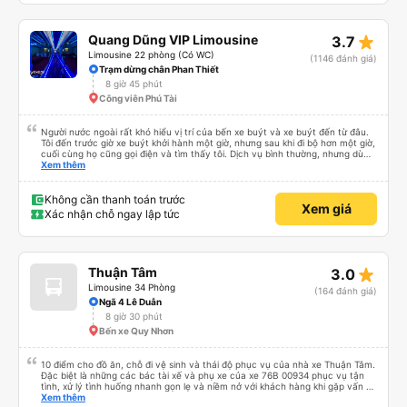
star_rate
Quang Dũng VIP Limousine
3.7
Limousine 22 phòng (Có WC)
(1146 đánh giá)
Trạm dừng chân Phan Thiết
8 giờ 45 phút
Công viên Phú Tài
Người nước ngoài rất khó hiểu vị trí của bến xe buýt và xe buýt đến từ đâu.
Tôi đến trước giờ xe buýt khởi hành một giờ, nhưng sau khi đi bộ hơn một giờ,
cuối cùng họ cũng gọi điện và tìm thấy tôi. Dịch vụ bình thường, nhưng dù
sao thì tôi ngủ ngon hơn ở khách sạn vì tôi rất thoải mái. Sẽ tuyệt hơn nếu
Xem thêm
tiếng còi xe bớt to hơn. Nhưng tôi thích nó nên tôi cho điểm tối đa. Cảm ơn
bạn rất nhiều.
Không cần thanh toán trước
Xem giá
Xác nhận chỗ ngay lập tức
star_rate
Thuận Tâm
3.0
Limousine 34 Phòng
(164 đánh giá)
Ngã 4 Lê Duẫn
8 giờ 30 phút
Bến xe Quy Nhơn
10 điểm cho đồ ăn, chỗ đi vệ sinh và thái độ phục vụ của nhà xe Thuận Tâm.
Đặc biệt là những các bác tài xế và phụ xe của xe 76B 00934 phục vụ tận
tình, xử lý tình huống nhanh gọn lẹ và niềm nở với khách hàng khi gặp vấn đề
không may. Mình đặt xe lúc 6:00 không may không gửi được xe máy ở lại,
Xem thêm