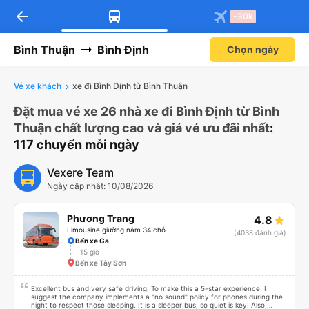
arrow_back
-30k
Bình Thuận
Bình Định
Chọn ngày
Vé xe khách
xe đi Bình Định từ Bình Thuận
Đặt mua vé xe 26 nhà xe đi Bình Định từ Bình
Thuận chất lượng cao và giá vé ưu đãi nhất
:
117 chuyến mỗi ngày
Vexere Team
Ngày cập nhật: 10/08/2026
Phương Trang
4.8
Limousine giường nằm 34 chỗ
(4038 đánh giá)
Bến xe Ga
15 giờ
Bến xe Tây Sơn
Excellent bus and very safe driving. To make this a 5-star experience, I
suggest the company implements a "no sound" policy for phones during the
night to respect those sleeping. It is a sleeper bus, so quiet is key! Also,