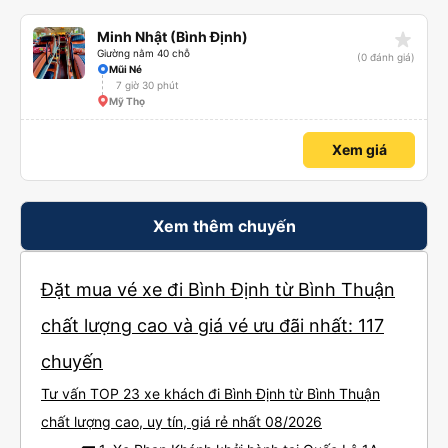
star_rate
Minh Nhật (Bình Định)
Giường nằm 40 chỗ
(0 đánh giá)
Mũi Né
7 giờ 30 phút
Mỹ Thọ
Xem giá
Xem thêm chuyến
Đặt mua vé xe đi Bình Định từ Bình Thuận
chất lượng cao và giá vé ưu đãi nhất: 117
chuyến
Tư vấn TOP 23 xe khách đi Bình Định từ Bình Thuận
chất lượng cao, uy tín, giá rẻ nhất 08/2026