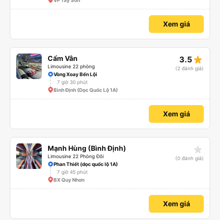
VP Tây Sơn
Xem giá
star_rate
Cẩm Vân
3.5
Limousine 22 phòng
(2 đánh giá)
Vòng Xoay Bến Lội
7 giờ 30 phút
Bình Định (Dọc Quốc Lộ 1A)
Xem giá
star_rate
Mạnh Hùng (Bình Định)
Limousine 22 Phòng Đôi
(0 đánh giá)
Phan Thiết (dọc quốc lộ 1A)
7 giờ 45 phút
BX Quy Nhơn
Xem giá