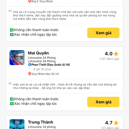
&quot;B Bạn bị sao vậy?&quot; Chuyện gì xảy ra với bạn vậy?&quot; Bây giờ
Big C Quy Nhơn
là 2:30 và tôi đang nói về nó. ạn bằng xe bu lông Limousine. Tôi nghĩ tài xế
đã giúp tôi vì nhìn tôi quá ngu ngốc. Tôi vẫn đang nghĩ rằng sẽ rất nguy hiểm
nếu không có tài xế... Cảm ơn các bạn rất nhiều.
nhà xe có trung chuyển nội thành chở tận nơi.rước tận nhà nên mình cũng
khá thích hehe, đợt này đặt giường nma nhà xe up lên phòng lun mà hong
trả thêm tiền nên cũng khá thích hehe
Không cần thanh toán trước
Xem giá
Xác nhận chỗ ngay lập tức
star_rate
Mai Quyên
4.0
Limousine 24 Phòng
(137 đánh giá)
Limousine 34 Phòng
Phan Thiết (Dọc Quốc lộ 1A)
8 giờ 30 phút
Quy Nhơn dọc QL1A
mấy anh lơ xe vui vẻ nhiệt tình , mình đi trễ nhưng xe vẫn đợi chứ không bỏ
như những xe khác . Sẽ ủng hộ nhà xe vào các dịp khác
Không cần thanh toán trước
Xem giá
Xác nhận chỗ ngay lập tức
star_rate
Trung Thành
4.7
Limousine 24 phòng
(31 đánh giá)