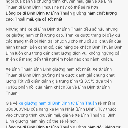
ngồi của bạn và chương trình khuyến mãi, giá vé Xe Bình
Thuận đi Bình Định limousine này có thể sẽ rẻ hơn
Dòng xe đi Bình Định từ Bình Thuận giường nằm chất lượng
cao: Thoải mái, giá cả tốt nhất
Những nhà xe đi Bình Định từ Bình Thuận đều sở hữu những
xe giường nằm chất lượng cao. Trên xe được trang bị đầy đủ
các trang thiết bị hiện đại phục vụ cho nhu cầu di chuyển của
hành khách. Bên cạnh đó, các hãng xe khách Bình Thuận Bình
Định luôn chú trọng đến chất lượng dịch vụ, không ngừng cải
thiện để mang đến trải nghiệm hoàn hảo cho hành khách.
Xe Bình Thuận Bình Định giường nằm tốt nhất: Xe từ Bình
Thuận đi Bình Định giường nằm được đánh giá chung chất
lượng Tốt với điểm đánh giá trung bình từ 3.5/5 dựa trên
16162 phản hồi của hành khách Xe về Bình Định từ Bình
Thuận.
Giá vé
xe giường nằm đi Bình Định từ Bình Thuận
rẻ nhất là
300000VND của hãng xe Minh Nhật (Bình Định). Tùy thuộc
vào chương trình khuyến mãi, giá vé Xe Bình Thuận đi Bình
Định giường nằm này có thể sẽ rẻ hơn.
Dòng xe đi Bình Định từ Bình Thuận giường nằm đôi: Riêng tư,