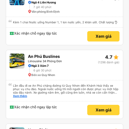
Ngã 4 Liên Hương
7 giờ 40 phút
Văn phòng Bình Định
Kèm 1 chai Nước uống Number 1, 1 lon nước yến, 2 khăn ướt. Chất lượng 👌
Xác nhận chỗ ngay lập tức
Xem giá
star_rate
An Phú Buslines
4.7
Limousine 34 Phòng Đơn
(1296 đánh giá)
Ngã 3 Xóm 7
6 giờ 30 phút
Bến xe Quy Nhơn
Lần đầu đi xe An Phú chặng đường từ Quy Nhơn đến Khánh Hoà thấy xe
phục vụ chu đáo. Ngoài nước uống thì mỗi người còn được phục vụ một hộp
sữa đậu nành. Xe giường nằm êm, gối cũng êm luôn, nhà xe còn cẩn thận
treo thêm ở mỗi giường một cái giỏ nhỏ để đựng chai nước uống tránh rớt.
Xem thêm
Lái xe chạy an toàn, không phóng nhanh vượt ẩu. Dù lúc đi xe trống rất
nhiều chỗ những xe chỉ đón những khách đã đặt xe trước, không đón khách
ngoài (với số tiền bỏ ra cho tuyến đường như vậy thì thấy rất tốt)
Xác nhận chỗ ngay lập tức
Xem giá