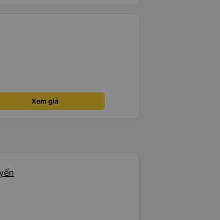
Xem giá
uyến