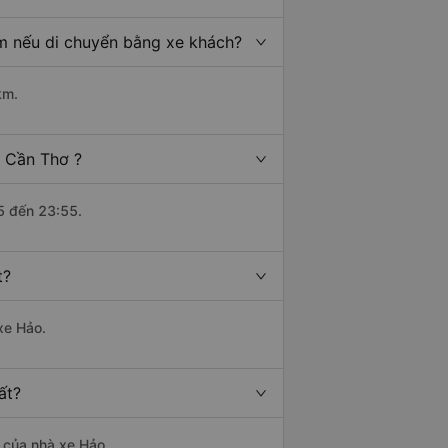
km nếu di chuyển bằng xe khách?
km.
i Cần Thơ ?
5 đến 23:55.
t?
xe Hảo.
ất?
à của nhà xe Hảo.