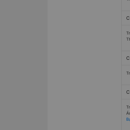
C
T
T
C
T
C
T
Á
B