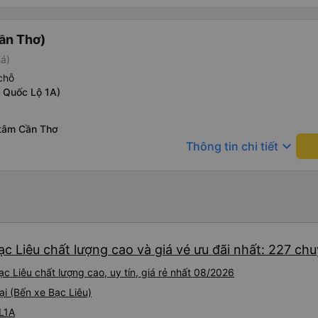
ần Thơ)
iá)
chỗ
c Quốc Lộ 1A)
 tâm Cần Thơ
keyboard_arrow_down
Thông tin chi tiết
c Liêu chất lượng cao và giá vé ưu đãi nhất: 227 ch
 Liêu chất lượng cao, uy tín, giá rẻ nhất 08/2026
ại (Bến xe Bạc Liêu)
QL1A