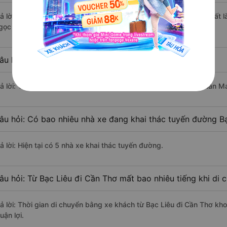
rả lời: Xe đi Cần Thơ từ Bạc Liêu được đánh giá chất lượng tốt nhất
gọc Ánh (Sài Gòn).
âu hỏi: Xe nào đi Cần Thơ có giá rẻ nhất?
rả lời: Vé xe rẻ nhất có mức giá là 140.000 đồng của nhà xe Xuân Ma
âu hỏi: Có bao nhiêu nhà xe đang khai thác tuyến đường Bạ
ả lời: Hiện tại có 5 nhà xe khai thác tuyến đường.
âu hỏi: Từ Bạc Liêu đi Cần Thơ mất bao nhiêu tiếng khi di
rả lời: Thời gian di chuyển bằng xe khách từ Bạc Liêu đi Cần Thơ kh
uận lợi.