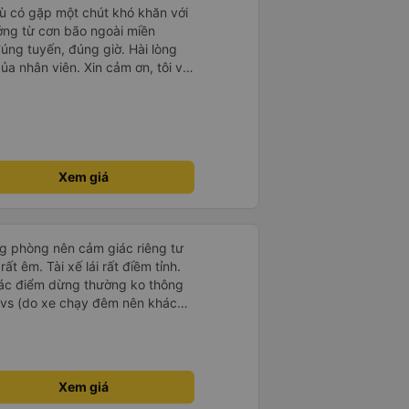
ù có gặp một chút khó khăn với
ưởng từ cơn bão ngoài miền
uyến, đúng giờ. Hài lòng
. Xin cảm ơn, tôi và
 nhà xe mình trong những chuyến
c Ánh hãy tiếp tục phát huy tốt
ở hiện tại, đặc biệt là cách phục
g!
Xem giá
ng phòng nên cảm giác riêng tư
ất êm. Tài xế lái rất điềm tỉnh.
 các điểm dừng thường ko thông
i vs (do xe chạy đêm nên khách
Xem giá