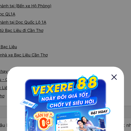
 hành tại (Bến xe Hộ Phòng)
Dọc QL1A
 hành tại Dọc Quốc Lộ 1A
từ Bạc Liêu đi Cần Thơ
 Bạc Liêu
á nhà xe Bạc Liêu Cần Thơ
 chạy tuyến đường Bạc Liêu đi Cần Thơ
u - Cần Thơ
 Liêu nhanh và uy tín nhất
Thơ
âu hỏi: Nhà xe đi Cần Thơ từ Bạc Liêu được đánh giá tốt n