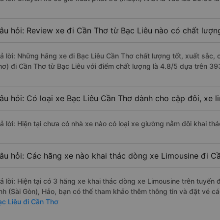
âu hỏi: Review xe đi Cần Thơ từ Bạc Liêu nào có chất lượng
rả lời: Những hãng xe đi Bạc Liêu Cần Thơ chất lượng tốt, xuất sắc,
hơ) đi Cần Thơ từ Bạc Liêu với điểm chất lượng là 4.8/5 dựa trên 3
âu hỏi: Có loại xe Bạc Liêu Cần Thơ dành cho cặp đôi, xe 
rả lời: Hiện tại chưa có nhà xe nào có loại xe giường nằm đôi khai th
âu hỏi: Các hãng xe nào khai thác dòng xe Limousine đi Cầ
rả lời: Hiện tại có 3 hãng xe khai thác dòng xe Limousine trên tuyế
nh (Sài Gòn), Hảo, bạn có thể tham khảo thêm thông tin và đặt vé cá
ạc Liêu đi Cần Thơ