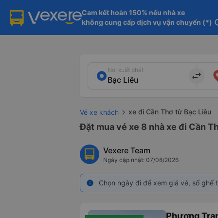
Cam kết hoàn 150% nếu nhà xe

không cung cấp dịch vụ vận chuyển (*)
in
Nơi xuất phát
import_export
xe đi Cần Thơ từ Bạc Liêu
Vé xe khách
Đặt mua vé xe 8 nhà xe đi Cần Th
Vexere Team
Ngày cập nhật: 07/08/2026
Chọn ngày đi để xem giá vé, số ghế t
info
Phương Tra