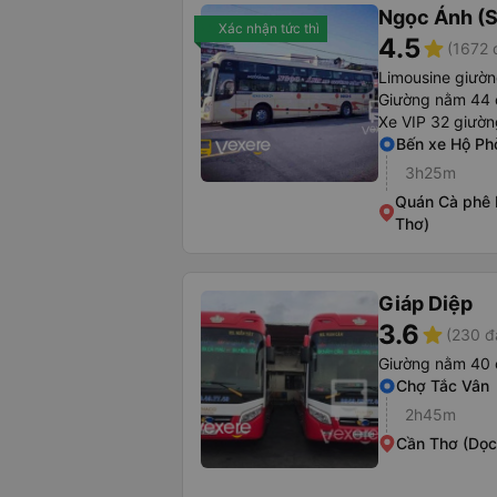
Ngọc Ánh (S
Xác nhận tức thì
4.5
star
(1672 
Limousine giườ
Giường nằm 44 
Xe VIP 32 giườn
Bến xe Hộ Ph
3h25m
Quán Cà phê
Thơ)
Giáp Diệp
3.6
star
(230 đ
Giường nằm 40 
Chợ Tắc Vân
2h45m
Cần Thơ (Dọc