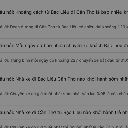
âu hỏi: Khoảng cách từ Bạc Liêu đi Cần Thơ là bao nhiêu 
rả lời: Đoạn đường đi Cần Thơ từ Bạc Liêu có chiều dài khoảng 120 
âu hỏi: Mỗi ngày có bao nhiêu chuyến xe khách Bạc Liêu đ
rả lời: Trung bình mỗi ngày có khoảng 227 chuyến xe bắt đầu từ 0:0
âu hỏi: Nhà xe đi Bạc Liêu Cần Thơ nào khởi hành sớm nhấ
rả lời: Chuyến xe có giờ xuất phát sớm nhất vào lúc 0:05 là của nhà 
âu hỏi: Nhà xe đi Cần Thơ từ Bạc Liêu nào khởi hành trễ nh
rả lời: Chuyến xe có giờ xuất phát trễ (muộn) nhất là vào lúc 23:55 l