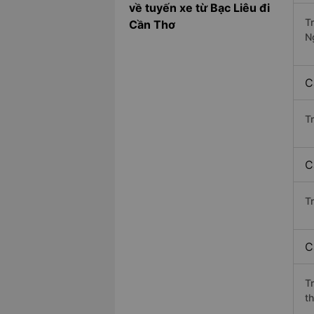
về tuyến xe từ Bạc Liêu đi
T
Cần Thơ
N
C
T
C
Tr
C
T
th