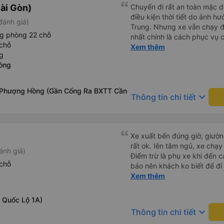
ài Gòn)
Chuyến đi rất an toàn mặc d
điều kiện thời tiết do ảnh h
đánh giá)
Trung. Nhưng xe vẫn chạy đúng t
ng phòng 22 chỗ
nhất chính là cách phục vụ của nhân viên
chỗ
gia đình sẽ tiếp tục ủng hộ
Xem thêm
g
đi sắp tới. Mong nhà xe Ngo
òng
về những gì đang phát triển 
vụ của nhân viên. Trân trọn
 Phượng Hồng (Gần Cổng Ra BXTT Cần
keyboard_arrow_down
Thông tin chi tiết
Xe xuất bến đúng giờ, giườ
rất ok. Iên tâm ngủ, xe chạy r
ánh giá)
Điểm trừ là phụ xe khi đến
chỗ
báo nên khách ko biết để đ
ngủ say)
Xem thêm
 Quốc Lộ 1A)
keyboard_arrow_down
Thông tin chi tiết