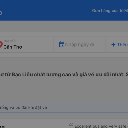
Đơn hàng của tôi
M
fo
Nơi đến
add
Nhập ngày đi
Thêm
ơ từ Bạc Liêu chất lượng cao và giá vé ưu đãi nhất
:
rống và ưu đãi khi đặt vé
ng
Excellent bus and very safe 