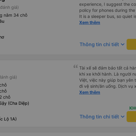
experience, I suggest the 
đánh giá)
policy for phones during the
ng nằm 34 chỗ
It is a sleeper bus, so quiet 
êu
Wi-Fi password clearly insid
Xem thêm
would definitely ride with them again! --------
lượng tốt và tài xế lái xe rấ
hơ
hơn, tôi góp ý nhà xe nên có
keyboard_arrow_down
Thông tin chi tiết
lặng (tắt âm thanh điện tho
phiền hành khách khác ngủ.
mật khẩu Wi-Fi trong xe để
Tôi vẫn sẽ tiếp tục ủng hộ nh
Tài xế sẽ đảm bảo tất cả hà
khi xe khởi hành. Là người n
đánh giá)
Việt, việc này giúp bạn yên t
chỗ
đi vệ sinh/ăn uống. Dịch vụ
chỗ
cũng là một điểm cộng, đưa
Xem thêm
2 chỗ
PHÍ! Giúp bạn không phải tỉ
Sậy (Cha Diệp)
vẫn còn mơ màng và loay hoa
KH
keyboard_arrow_down
Thông tin chi tiết
c Lộ 1A)