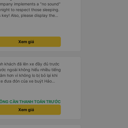
company implements a "no sound"
 night to respect those sleeping.
is key! Also, please display the
e the cabin for convenience. I
------ ​ Xe chất
t an toàn. Để dịch vụ hoàn hảo
 quy định rõ ràng về việc giữ im
Xem giá
ại) vào ban đêm để tránh làm
 Ngoài ra, nhà xe nên dán sẵn
 hành khách dễ dàng sử dụng.
à xe trong tương lai!
nh khách đã lên xe đầy đủ trước
ước ngoài không hiểu nhiều tiếng
âm hơn vì không lo bị bỏ lại khi
 xe đưa đón của xe buýt Hảo
 bạn từ bến xe đến chỗ ở MIỄN
nh giấc giữa chừng chuyến đi,
y tìm taxi về khách sạn.
ÔNG CẦN THANH TOÁN TRƯỚC
Xem giá