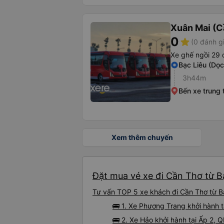
Xuân Mai (C
0
star
(0 đánh g
Xe ghế ngồi 29 
Bạc Liêu (Dọ
3h44m
Bến xe trung
Xem thêm chuyến
Đặt mua vé xe đi Cần Thơ từ Bạ
Tư vấn TOP 5 xe khách đi Cần Thơ từ Bạc
🚌 1. Xe Phương Trang khởi hành t
🚌 2. Xe Hảo khởi hành tại Ấp 2, 