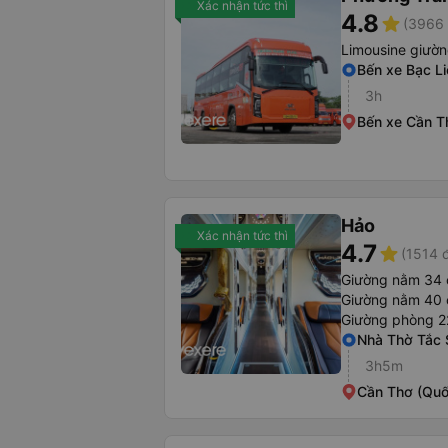
Xác nhận tức thì
4.8
star
(3966 
Limousine giườ
Bến xe Bạc Li
3h
Bến xe Cần T
Hảo
Xác nhận tức thì
4.7
star
(1514 
Giường nằm 34 
Giường nằm 40 
Giường phòng 2
Nhà Thờ Tắc 
3h5m
Cần Thơ (Quố