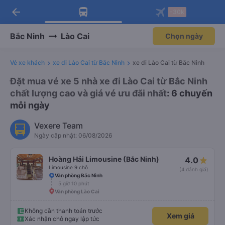
arrow_back
Tải app Vexere ngay!
Tải app Vexere
-30k
Mở app
Mở app
Nhận ưu đãi thành viên độc
-30k/ghế khi đặt vé máy bay qua
quyền
app
Bắc Ninh
Lào Cai
Chọn ngày
Vé xe khách
xe đi Lào Cai từ Bắc Ninh
xe đi Lào Cai từ Bắc Ninh
Đặt mua vé xe 5 nhà xe đi Lào Cai từ Bắc Ninh
chất lượng cao và giá vé ưu đãi nhất
: 6 chuyến
mỗi ngày
Vexere Team
Ngày cập nhật: 06/08/2026
Hoàng Hải Limousine (Bắc Ninh)
4.0
Limousine 9 chỗ
(4 đánh giá)
Văn phòng Bắc Ninh
5 giờ 10 phút
Văn phòng Lào Cai
Không cần thanh toán trước
Xem giá
Xác nhận chỗ ngay lập tức