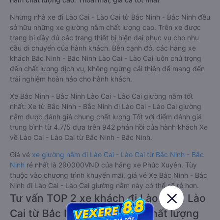
Những nhà xe đi Lào Cai - Lào Cai từ Bắc Ninh - Bắc Ninh đều
sở hữu những xe giường nằm chất lượng cao. Trên xe được
trang bị đầy đủ các trang thiết bị hiện đại phục vụ cho nhu
cầu di chuyển của hành khách. Bên cạnh đó, các hãng xe
khách Bắc Ninh - Bắc Ninh Lào Cai - Lào Cai luôn chú trọng
đến chất lượng dịch vụ, không ngừng cải thiện để mang đến
trải nghiệm hoàn hảo cho hành khách.
Xe Bắc Ninh - Bắc Ninh Lào Cai - Lào Cai giường nằm tốt
nhất: Xe từ Bắc Ninh - Bắc Ninh đi Lào Cai - Lào Cai giường
nằm được đánh giá chung chất lượng Tốt với điểm đánh giá
trung bình từ 4.7/5 dựa trên 942 phản hồi của hành khách Xe
về Lào Cai - Lào Cai từ Bắc Ninh - Bắc Ninh.
Giá vé
xe giường nằm đi Lào Cai - Lào Cai từ Bắc Ninh - Bắc
Ninh
rẻ nhất là 290000VND của hãng xe Phúc Xuyên. Tùy
thuộc vào chương trình khuyến mãi, giá vé Xe Bắc Ninh - Bắc
Ninh đi Lào Cai - Lào Cai giường nằm này có thể sẽ rẻ hơn.
Tư vấn TOP 2 xe khách đi Lào Cai - Lào
Cai từ Bắc Ninh - Bắc Ninh chất lượng