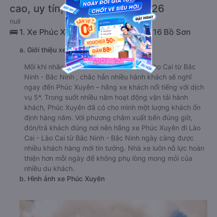
cao, uy tín, giá rẻ nhất 08/2026
null
🚌 1. Xe Phúc Xuyên khởi hành tại Cầu 16 Bồ Sơn
a. Giới thiệu xe Phúc Xuyên
Mỗi khi nhắc đến xe khách đi Lào Cai - Lào Cai từ Bắc
Ninh - Bắc Ninh , chắc hẳn nhiều hành khách sẽ nghĩ
ngay đến Phúc Xuyên – hãng xe khách nổi tiếng với dịch
vụ 5*. Trong suốt nhiều năm hoạt động vận tải hành
khách, Phúc Xuyên đã có cho mình một lượng khách ổn
định hàng năm. Với phương châm xuất bến đúng giờ,
đón/trả khách đúng nơi nên hãng xe Phúc Xuyên đi Lào
Cai - Lào Cai từ Bắc Ninh - Bắc Ninh ngày càng được
nhiều khách hàng mới tin tưởng. Nhà xe luôn nỗ lực hoàn
thiện hơn mỗi ngày để không phụ lòng mong mỏi của
nhiều du khách.
b. Hình ảnh xe Phúc Xuyên