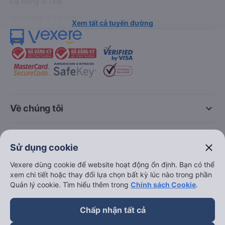
Đà Nẵng đi Huế
Hải Phòng đi Hà Nội
Xem tất cả tuyến đường
keyboard_arrow_down
Về chúng tôi
keyboard_arrow_down
Hỗ trợ
close
Sử dụng cookie
keyboard_arrow_down
Vexere dùng cookie để website hoạt động ổn định. Bạn có thể
Trở thành đối tác
xem chi tiết hoặc thay đổi lựa chọn bất kỳ lúc nào trong phần
Quản lý cookie. Tìm hiểu thêm trong
Chính sách Cookie
.
Đối tác thanh toán
Chấp nhận tất cả