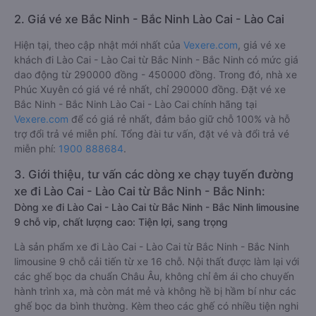
2. Giá vé xe Bắc Ninh - Bắc Ninh Lào Cai - Lào Cai
Hiện tại, theo cập nhật mới nhất của
Vexere.com
, giá vé xe
khách đi Lào Cai - Lào Cai từ Bắc Ninh - Bắc Ninh có mức giá
dao động từ 290000 đồng - 450000 đồng. Trong đó, nhà xe
Phúc Xuyên có giá vé rẻ nhất, chỉ 290000 đồng. Đặt vé xe
Bắc Ninh - Bắc Ninh Lào Cai - Lào Cai chính hãng tại
Vexere.com
để có giá rẻ nhất, đảm bảo giữ chỗ 100% và hỗ
trợ đổi trả vé miễn phí. Tổng đài tư vấn, đặt vé và đổi trả vé
miễn phí:
1900 888684
.
3. Giới thiệu, tư vấn các dòng xe chạy tuyến đường
xe đi Lào Cai - Lào Cai từ Bắc Ninh - Bắc Ninh:
Dòng xe đi Lào Cai - Lào Cai từ Bắc Ninh - Bắc Ninh limousine
9 chỗ vip, chất lượng cao: Tiện lợi, sang trọng
Là sản phẩm xe đi Lào Cai - Lào Cai từ Bắc Ninh - Bắc Ninh
limousine 9 chỗ cải tiến từ xe 16 chỗ. Nội thất được làm lại với
các ghế bọc da chuẩn Châu Âu, không chỉ êm ái cho chuyến
hành trình xa, mà còn mát mẻ và không hề bị hầm bí như các
ghế bọc da bình thường. Kèm theo các ghế có nhiều tiện nghi