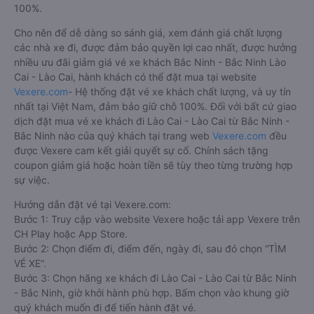
100%.
Cho nên để dễ dàng so sánh giá, xem đánh giá chất lượng
các nhà xe đi, được đảm bảo quyền lợi cao nhất, được hưởng
nhiều ưu đãi giảm giá vé xe khách Bắc Ninh - Bắc Ninh Lào
Cai - Lào Cai, hành khách có thể đặt mua tại website
Vexere.com
- Hệ thống đặt vé xe khách chất lượng, và uy tín
nhất tại Việt Nam, đảm bảo giữ chỗ 100%. Đối với bất cứ giao
dịch đặt mua vé xe khách đi Lào Cai - Lào Cai từ Bắc Ninh -
Bắc Ninh nào của quý khách tại trang web
Vexere.com
đều
được Vexere cam kết giải quyết sự cố. Chính sách tặng
coupon giảm giá hoặc hoàn tiền sẽ tùy theo từng trường hợp
sự việc.
Hướng dẫn đặt vé tại Vexere.com:
Bước 1: Truy cập vào website Vexere hoặc tải app Vexere trên
CH Play hoặc App Store.
Bước 2: Chọn điểm đi, điểm đến, ngày đi, sau đó chọn “TÌM
VÉ XE”.
Bước 3: Chọn hãng xe khách đi Lào Cai - Lào Cai từ Bắc Ninh
- Bắc Ninh, giờ khởi hành phù hợp. Bấm chọn vào khung giờ
quý khách muốn đi để tiến hành đặt vé.