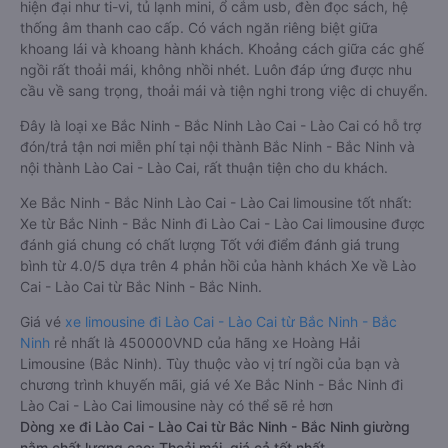
hiện đại như ti-vi, tủ lạnh mini, ổ cắm usb, đèn đọc sách, hệ
thống âm thanh cao cấp. Có vách ngăn riêng biệt giữa
khoang lái và khoang hành khách. Khoảng cách giữa các ghế
ngồi rất thoải mái, không nhồi nhét. Luôn đáp ứng được nhu
cầu về sang trọng, thoải mái và tiện nghi trong việc di chuyển.
Đây là loại xe Bắc Ninh - Bắc Ninh Lào Cai - Lào Cai có hỗ trợ
đón/trả tận nơi miễn phí tại nội thành Bắc Ninh - Bắc Ninh và
nội thành Lào Cai - Lào Cai, rất thuận tiện cho du khách.
Xe Bắc Ninh - Bắc Ninh Lào Cai - Lào Cai limousine tốt nhất:
Xe từ Bắc Ninh - Bắc Ninh đi Lào Cai - Lào Cai limousine được
đánh giá chung có chất lượng Tốt với điểm đánh giá trung
bình từ 4.0/5 dựa trên 4 phản hồi của hành khách Xe về Lào
Cai - Lào Cai từ Bắc Ninh - Bắc Ninh.
Giá vé
xe limousine đi Lào Cai - Lào Cai từ Bắc Ninh - Bắc
Ninh
rẻ nhất là 450000VND của hãng xe Hoàng Hải
Limousine (Bắc Ninh). Tùy thuộc vào vị trí ngồi của bạn và
chương trình khuyến mãi, giá vé Xe Bắc Ninh - Bắc Ninh đi
Lào Cai - Lào Cai limousine này có thể sẽ rẻ hơn
Dòng xe đi Lào Cai - Lào Cai từ Bắc Ninh - Bắc Ninh giường
nằm chất lượng cao: Thoải mái, giá cả tốt nhất