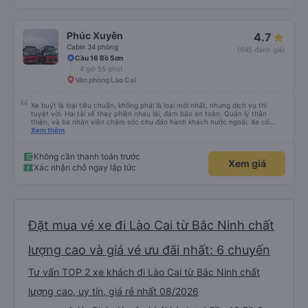
Phúc Xuyên
4.7
Cabin 34 phòng
(945 đánh giá)
Cầu 16 Bồ Sơn
4 giờ 55 phút
Văn phòng Lào Cai
Xe buýt là loại tiêu chuẩn, không phải là loại mới nhất, nhưng dịch vụ thì
tuyệt vời. Hai tài xế thay phiên nhau lái, đảm bảo an toàn. Quản lý thân
thiện, và ba nhân viên chăm sóc chu đáo hành khách nước ngoài. Xe có
máy lạnh và cổng sạc USB, và dừng thường xuyên ở các khu vực nghỉ ngơi.
Xem thêm
Phí vào nhà vệ sinh là 3.000 VND. Có nhiều loại đồ ăn nhẹ để lựa chọn. Bạn
chỉ cần đợi bên trong bến xe để lên xe, nhưng do bị chậm trễ, hành trình mất
khoảng 9 tiếng. Tôi hài lòng với giá vé 480.000 VND.
Không cần thanh toán trước
Xem giá
Xác nhận chỗ ngay lập tức
Đặt mua vé xe đi Lào Cai từ Bắc Ninh chất
lượng cao và giá vé ưu đãi nhất: 6 chuyến
Tư vấn TOP 2 xe khách đi Lào Cai từ Bắc Ninh chất
lượng cao, uy tín, giá rẻ nhất 08/2026