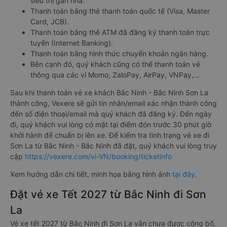
siêu thị gần nhà.
Thanh toán bằng thẻ thanh toán quốc tế (Visa, Master
Card, JCB).
Thanh toán bằng thẻ ATM đã đăng ký thanh toán trực
tuyến (Internet Banking).
Thanh toán bằng hình thức chuyển khoản ngân hàng.
Bên cạnh đó, quý khách cũng có thể thanh toán vé
thông qua các ví Momo, ZaloPay, AirPay, VNPay,…
Sau khi thanh toán vé xe khách Bắc Ninh - Bắc Ninh Sơn La
thành công, Vexere sẽ gửi tin nhắn/email xác nhận thành công
đến số điện thoại/email mà quý khách đã đăng ký. Đến ngày
đi, quý khách vui lòng có mặt tại điểm đón trước 30 phút giờ
khởi hành để chuẩn bị lên xe. Để kiểm tra tình trạng vé xe đi
Sơn La từ Bắc Ninh - Bắc Ninh đã đặt, quý khách vui lòng truy
cập
https://vexere.com/vi-VN/booking/ticketinfo
Xem hướng dẫn chi tiết, minh họa bằng hình ảnh
tại đây.
Đặt vé xe Tết 2027 từ Bắc Ninh đi Sơn
La
Vé xe tết 2027 từ Bắc Ninh đi Sơn La vẫn chưa được công bố.