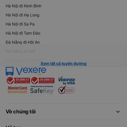
Hà Nội đi Ninh Bình
Hà Nội đi Hạ Long
Hà Nội đi Sa Pa
Hà Nội đi Tam Đảo
Đà Nẵng đi Hội An
Đà Nẵng đi Huế
Hải Phòng đi Hà Nội
Xem tất cả tuyến đường
keyboard_arrow_down
Về chúng tôi