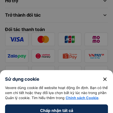
keyboard_arrow_down
Hỗ trợ
keyboard_arrow_down
Trở thành đối tác
Đối tác thanh toán
close
Sử dụng cookie
Vexere dùng cookie để website hoạt động ổn định. Bạn có thể
xem chi tiết hoặc thay đổi lựa chọn bất kỳ lúc nào trong phần
Quản lý cookie. Tìm hiểu thêm trong
Chính sách Cookie
.
Chấp nhận tất cả