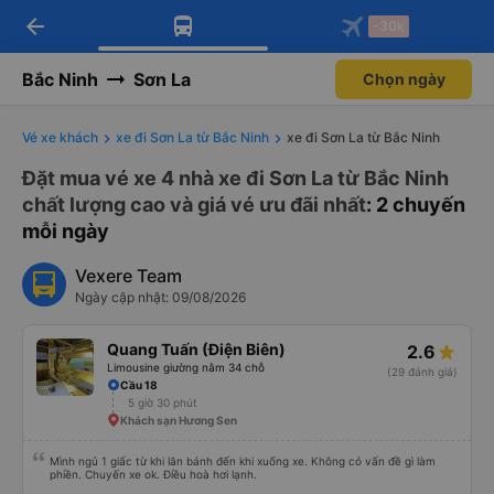
arrow_back
Tải app Vexere ngay!
Tải app Vexere
-30k
Mở app
Mở app
Nhận ưu đãi thành viên độc
-30k/ghế khi đặt vé máy bay qua
quyền
app
Bắc Ninh
Sơn La
Chọn ngày
Vé xe khách
xe đi Sơn La từ Bắc Ninh
xe đi Sơn La từ Bắc Ninh
Đặt mua vé xe 4 nhà xe đi Sơn La từ Bắc Ninh
chất lượng cao và giá vé ưu đãi nhất
: 2 chuyến
mỗi ngày
Vexere Team
Ngày cập nhật: 09/08/2026
Quang Tuấn (Điện Biên)
2.6
Limousine giường nằm 34 chỗ
(29 đánh giá)
Cầu 18
5 giờ 30 phút
Khách sạn Hương Sen
Mình ngủ 1 giấc từ khi lăn bánh đến khi xuống xe. Không có vấn đề gì làm
phiền. Chuyến xe ok. Điều hoà hơi lạnh.