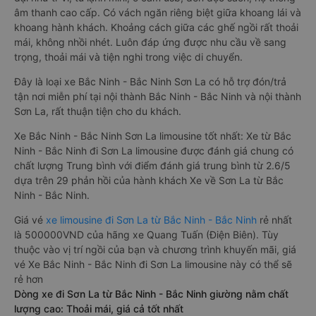
âm thanh cao cấp. Có vách ngăn riêng biệt giữa khoang lái và
khoang hành khách. Khoảng cách giữa các ghế ngồi rất thoải
mái, không nhồi nhét. Luôn đáp ứng được nhu cầu về sang
trọng, thoải mái và tiện nghi trong việc di chuyển.
Đây là loại xe Bắc Ninh - Bắc Ninh Sơn La có hỗ trợ đón/trả
tận nơi miễn phí tại nội thành Bắc Ninh - Bắc Ninh và nội thành
Sơn La, rất thuận tiện cho du khách.
Xe Bắc Ninh - Bắc Ninh Sơn La limousine tốt nhất: Xe từ Bắc
Ninh - Bắc Ninh đi Sơn La limousine được đánh giá chung có
chất lượng Trung bình với điểm đánh giá trung bình từ 2.6/5
dựa trên 29 phản hồi của hành khách Xe về Sơn La từ Bắc
Ninh - Bắc Ninh.
Giá vé
xe limousine đi Sơn La từ Bắc Ninh - Bắc Ninh
rẻ nhất
là 500000VND của hãng xe Quang Tuấn (Điện Biên). Tùy
thuộc vào vị trí ngồi của bạn và chương trình khuyến mãi, giá
vé Xe Bắc Ninh - Bắc Ninh đi Sơn La limousine này có thể sẽ
rẻ hơn
Dòng xe đi Sơn La từ Bắc Ninh - Bắc Ninh giường nằm chất
lượng cao: Thoải mái, giá cả tốt nhất