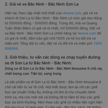
2. Giá vé xe Bắc Ninh - Bắc Ninh Sơn La
Hiện tại, theo cập nhật mới nhất của
Vexere.com
, giá vé xe
khách đi Sơn La từ Bắc Ninh - Bắc Ninh có mức giá dao động
từ 500000 đồng - 500000 đồng. Trong đó, nhà xe Quang
Tuấn (Điện Biên) có giá vé rẻ nhất, chỉ 500000 đồng. Đặt vé
xe Bắc Ninh - Bắc Ninh Sơn La chính hãng tại
Vexere.com
để
có giá rẻ nhất, đảm bảo giữ chỗ 100% và hỗ trợ đổi trả vé
miễn phí. Tổng đài tư vấn, đặt vé và đổi trả vé miễn phí:
1900
888684
.
3. Giới thiệu, tư vấn các dòng xe chạy tuyến đường
xe đi Sơn La từ Bắc Ninh - Bắc Ninh:
Dòng xe đi Sơn La từ Bắc Ninh - Bắc Ninh limousine 9 chỗ vip,
chất lượng cao: Tiện lợi, sang trọng
Là sản phẩm xe đi Sơn La từ Bắc Ninh - Bắc Ninh limousine 9
chỗ cải tiến từ xe 16 chỗ. Nội thất được làm lại với các ghế
bọc da chuẩn Châu Âu, không chỉ êm ái cho chuyến hành
trình xa, mà còn mát mẻ và không hề bị hầm bí như các ghế
bọc da bình thường. Kèm theo các ghế có nhiều tiện nghi hiện
đại như ti-vi, tủ lạnh mini, ổ cắm usb, đèn đọc sách, hệ thống