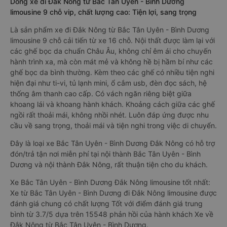
Dòng xe đi Đắk Nông từ Bắc Tân Uyên - Bình Dương
limousine 9 chỗ vip, chất lượng cao: Tiện lợi, sang trọng
Là sản phẩm xe đi Đắk Nông từ Bắc Tân Uyên - Bình Dương
limousine 9 chỗ cải tiến từ xe 16 chỗ. Nội thất được làm lại với
các ghế bọc da chuẩn Châu Âu, không chỉ êm ái cho chuyến
hành trình xa, mà còn mát mẻ và không hề bị hầm bí như các
ghế bọc da bình thường. Kèm theo các ghế có nhiều tiện nghi
hiện đại như ti-vi, tủ lạnh mini, ổ cắm usb, đèn đọc sách, hệ
thống âm thanh cao cấp. Có vách ngăn riêng biệt giữa
khoang lái và khoang hành khách. Khoảng cách giữa các ghế
ngồi rất thoải mái, không nhồi nhét. Luôn đáp ứng được nhu
cầu về sang trọng, thoải mái và tiện nghi trong việc di chuyển.
Đây là loại xe Bắc Tân Uyên - Bình Dương Đắk Nông có hỗ trợ
đón/trả tận nơi miễn phí tại nội thành Bắc Tân Uyên - Bình
Dương và nội thành Đắk Nông, rất thuận tiện cho du khách.
Xe Bắc Tân Uyên - Bình Dương Đắk Nông limousine tốt nhất:
Xe từ Bắc Tân Uyên - Bình Dương đi Đắk Nông limousine được
đánh giá chung có chất lượng Tốt với điểm đánh giá trung
bình từ 3.7/5 dựa trên 15548 phản hồi của hành khách Xe về
Đắk Nông từ Bắc Tân Uyên - Bình Dương.