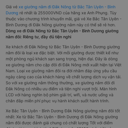
Giá vé
xe giường nằm đi Đắk Nông từ Bắc Tân Uyên - Bình
Dương
rẻ nhất là 255000VND của hãng xe Anh Phụng. Tùy
thuộc vào chương trình khuyến mãi, giá vé Xe Bắc Tân Uyên -
Bình Dương đi Đắk Nông giường nằm này có thể sẽ rẻ hơn.
Dòng xe đi Đắk Nông từ Bắc Tân Uyên - Bình Dương giường
nằm đôi: Riêng tư, đầy đủ tiện nghi
Xe khách đi Đắk Nông từ Bắc Tân Uyên - Bình Dương giường
nằm đôi là loại xe đặc biệt. Với mỗi giường được thiết kế như
một phòng ngủ khách sạn sang trọng, hiện đại. Đây là dòng
xe giường nằm cho cặp đôi đi Đắk Nông mới xuất hiện tại Việt
Nam. Loại xe giường nằm đôi ra đời nhằm đáp ứng yêu cầu
ngày càng cao của khách hàng về chất lượng dịch vụ vận tải.
So với xe giường nằm thông thường, xe giường nằm đôi đi
Đắk Nông có nhiều ưu điểm và tiện nghi vượt trội. Màn hình
LCD với hàng nghìn bộ phim giải trí, wifi, và nước uống và
chăn đắp miễn phí phục vụ hành khách suốt hành trình.
Xe Bắc Tân Uyên - Bình Dương Đắk Nông giường nằm đôi tốt
nhất: Xe từ Bắc Tân Uyên - Bình Dương đi Đắk Nông giường
nằm đôi được đánh giá chung có chất lượng Tốt với điểm