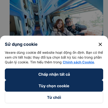
close
Sử dụng cookie
Vexere dùng cookie để website hoạt động ổn định. Bạn có thể
xem chi tiết hoặc thay đổi lựa chọn bất kỳ lúc nào trong phần
Quản lý cookie. Tìm hiểu thêm trong
Chính sách Cookie
.
c. Lộ trình, giờ khởi hành và giờ kết thúc của xe khách Hải
Hân Limousine
Chấp nhận tất cả
Giờ xuất phát ở Bắc Tân Uyên - Bình Dương: 21:40
Giờ đến nơi ở Đắk Nông: 02:58
Tùy chọn cookie
Thời gian chạy từ Bắc Tân Uyên - Bình Dương đi Đắk
Nông của nhà xe
Hải Hân Limousine
khoảng: 5.3 giờ
Từ chối
d. Các điểm đón khách của nhà xe Hải Hân Limousine