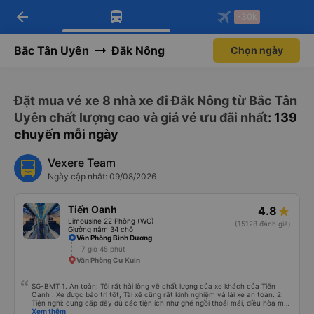
arrow_back
Tải app Vexere ngay!
Tải app Vexere
-30k
Mở app
Mở app
Nhận ưu đãi thành viên độc
-30k/ghế khi đặt vé máy bay qua
quyền
app
Bắc Tân Uyên
Đắk Nông
Chọn ngày
Đặt mua vé xe 8 nhà xe đi Đắk Nông từ Bắc Tân
Uyên chất lượng cao và giá vé ưu đãi nhất
: 139
chuyến mỗi ngày
Vexere Team
Ngày cập nhật: 09/08/2026
Tiến Oanh
4.8
Limousine 22 Phòng (WC)
(15128 đánh giá)
Giường nằm 34 chỗ
Văn Phòng Bình Dương
7 giờ 45 phút
Văn Phòng Cư Kuin
SG-BMT 1. An toàn: Tôi rất hài lòng về chất lượng của xe khách của Tiến
Oanh . Xe được bảo trì tốt, Tài xế cũng rất kinh nghiệm và lái xe an toàn. 2.
Tiện nghi: cung cấp đầy đủ các tiện ích như ghế ngồi thoải mái, điều hòa mát
mẻ, wifi tốc độ cao và cổng sạc điện thoại di động. 3. Thời gian và độ chính
Xem thêm