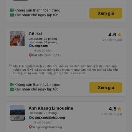
xác: Chuyến xe xuất phát đúng giờ và đếnBMT đúng giờ cam kết. 4. Giá cả:
Tôi cảm thấy giá cả của dịch vụ xe khách rất hợp lý và phù hợp với chất
lượng và tiện ích được cung cấp. 5. Thái độ phục vụ: Nhân viên và tài xế rất
Không cần thanh toán trước
Xem giá
nhiệt tình, chu đáo và tôn trọng khách hàng. Tôi cảm thấy rất thoải mái và
Xác nhận chỗ ngay lập tức
hài lòng với các dịch vụ mà họ cung cấp. Dịch vụ của họ đáp ứng đầy đủ
nhu cầu của tôi và tôi sẽ sử dụng dịch vụ của họ trong tương lai nếu có cơ
hội.
Cô Hai
4.6
Limousine 24 phòng
(282 đánh giá)
Limousine 34 giường
Cổng Xanh
4 giờ 30 phút
Đắk Mil (Quốc lộ 14)
Mọi trải nghiệm dịch vụ đều tốt, mỗi cái xe đón sớm hơn lịch đặt trên app
(chắc do lễ và đã được thông báo trước nhưng vẫn hơi kẹt lịch đã sắp xếp
trước), nhân viên nhiệt tình, lịch sự! Vẫn 5 sao nha!
Không cần thanh toán trước
Xem giá
Xác nhận chỗ ngay lập tức
Anh Khang Limousine
4.5
Limousine 21 Phòng
(116 đánh giá)
Cổng Xanh Bình Dương
6 giờ 50 phút
Văn phòng Nam Dong