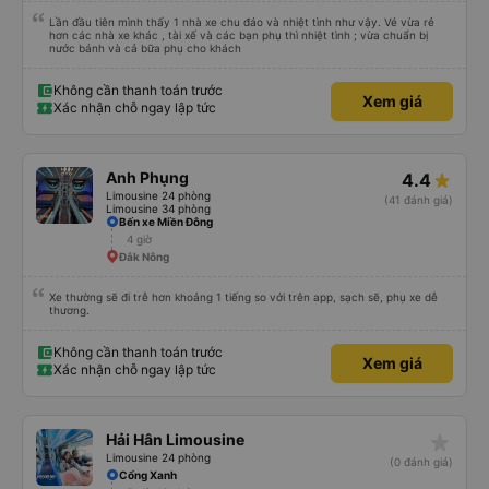
Lần đầu tiên mình thấy 1 nhà xe chu đáo và nhiệt tình như vậy. Vé vừa rẻ
hơn các nhà xe khác , tài xế và các bạn phụ thì nhiệt tình ; vừa chuẩn bị
nước bánh và cả bữa phụ cho khách
Không cần thanh toán trước
Xem giá
Xác nhận chỗ ngay lập tức
Anh Phụng
4.4
Limousine 24 phòng
(41 đánh giá)
Limousine 34 phòng
Bến xe Miền Đông
4 giờ
Đắk Nông
Xe thường sẽ đi trễ hơn khoảng 1 tiếng so với trên app, sạch sẽ, phụ xe dễ
thương.
Không cần thanh toán trước
Xem giá
Xác nhận chỗ ngay lập tức
star_rate
Hải Hân Limousine
Limousine 24 phòng
(0 đánh giá)
Cổng Xanh