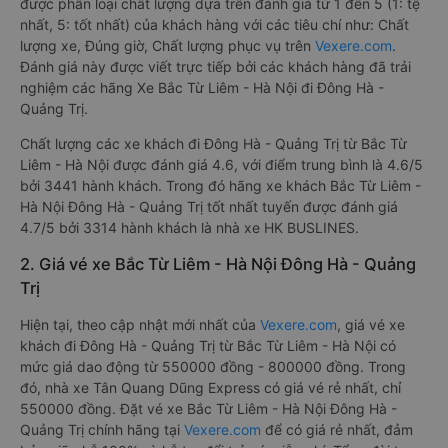
được phân loại chất lượng dựa trên đánh giá từ 1 đến 5 (1: tệ
nhất, 5: tốt nhất) của khách hàng với các tiêu chí như: Chất
lượng xe, Đúng giờ, Chất lượng phục vụ trên
Vexere.com
.
Đánh giá này được viết trực tiếp bởi các khách hàng đã trải
nghiệm các hãng Xe Bắc Từ Liêm - Hà Nội đi Đông Hà -
Quảng Trị.
Chất lượng các xe khách đi Đông Hà - Quảng Trị từ Bắc Từ
Liêm - Hà Nội được đánh giá 4.6, với điểm trung bình là 4.6/5
bởi 3441 hành khách. Trong đó hãng xe khách Bắc Từ Liêm -
Hà Nội Đông Hà - Quảng Trị tốt nhất tuyến được đánh giá
4.7/5 bởi 3314 hành khách là nhà xe HK BUSLINES.
2. Giá vé xe Bắc Từ Liêm - Hà Nội Đông Hà - Quảng
Trị
Hiện tại, theo cập nhật mới nhất của
Vexere.com
, giá vé xe
khách đi Đông Hà - Quảng Trị từ Bắc Từ Liêm - Hà Nội có
mức giá dao động từ 550000 đồng - 800000 đồng. Trong
đó, nhà xe Tân Quang Dũng Express có giá vé rẻ nhất, chỉ
550000 đồng. Đặt vé xe Bắc Từ Liêm - Hà Nội Đông Hà -
Quảng Trị chính hãng tại
Vexere.com
để có giá rẻ nhất, đảm