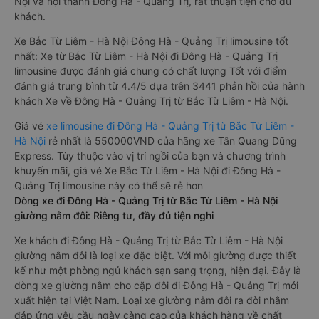
Nội và nội thành Đông Hà - Quảng Trị, rất thuận tiện cho du
khách.
Xe Bắc Từ Liêm - Hà Nội Đông Hà - Quảng Trị limousine tốt
nhất: Xe từ Bắc Từ Liêm - Hà Nội đi Đông Hà - Quảng Trị
limousine được đánh giá chung có chất lượng Tốt với điểm
đánh giá trung bình từ 4.4/5 dựa trên 3441 phản hồi của hành
khách Xe về Đông Hà - Quảng Trị từ Bắc Từ Liêm - Hà Nội.
Giá vé
xe limousine đi Đông Hà - Quảng Trị từ Bắc Từ Liêm -
Hà Nội
rẻ nhất là 550000VND của hãng xe Tân Quang Dũng
Express. Tùy thuộc vào vị trí ngồi của bạn và chương trình
khuyến mãi, giá vé Xe Bắc Từ Liêm - Hà Nội đi Đông Hà -
Quảng Trị limousine này có thể sẽ rẻ hơn
Dòng xe đi Đông Hà - Quảng Trị từ Bắc Từ Liêm - Hà Nội
giường nằm đôi: Riêng tư, đầy đủ tiện nghi
Xe khách đi Đông Hà - Quảng Trị từ Bắc Từ Liêm - Hà Nội
giường nằm đôi là loại xe đặc biệt. Với mỗi giường được thiết
kế như một phòng ngủ khách sạn sang trọng, hiện đại. Đây là
dòng xe giường nằm cho cặp đôi đi Đông Hà - Quảng Trị mới
xuất hiện tại Việt Nam. Loại xe giường nằm đôi ra đời nhằm
đáp ứng yêu cầu ngày càng cao của khách hàng về chất