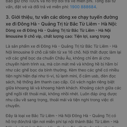
bảo giữ chỗ 100% và hỗ trợ đổi trả vé miễn phí. Tổng đài tư
vấn, đặt vé và đổi trả vé miễn phí:
1900 888684
.
3. Giới thiệu, tư vấn các dòng xe chạy tuyến đường
xe đi Đông Hà - Quảng Trị từ Bắc Từ Liêm - Hà Nội:
Dòng xe đi Đông Hà - Quảng Trị từ Bắc Từ Liêm - Hà Nội
limousine 9 chỗ vip, chất lượng cao: Tiện lợi, sang trọng
Là sản phẩm xe đi Đông Hà - Quảng Trị từ Bắc Từ Liêm - Hà
Nội limousine 9 chỗ cải tiến từ xe 16 chỗ. Nội thất được làm lại
với các ghế bọc da chuẩn Châu Âu, không chỉ êm ái cho
chuyến hành trình xa, mà còn mát mẻ và không hề bị hầm bí
như các ghế bọc da bình thường. Kèm theo các ghế có nhiều
tiện nghi hiện đại như ti-vi, tủ lạnh mini, ổ cắm usb, đèn đọc
sách, hệ thống âm thanh cao cấp. Có vách ngăn riêng biệt
giữa khoang lái và khoang hành khách. Khoảng cách giữa các
ghế ngồi rất thoải mái, không nhồi nhét. Luôn đáp ứng được
nhu cầu về sang trọng, thoải mái và tiện nghi trong việc di
chuyển.
Đây là loại xe Bắc Từ Liêm - Hà Nội Đông Hà - Quảng Trị có
hỗ trợ đón/trả tận nơi miễn phí tại nội thành Bắc Từ Liêm - Hà