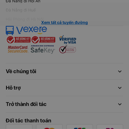
Đà Nẵng đi Hội An
Đà Nẵng đi Huế
Hải Phòng đi Hà Nội
Xem tất cả tuyến đường
keyboard_arrow_down
Về chúng tôi
keyboard_arrow_down
Hỗ trợ
keyboard_arrow_down
Trở thành đối tác
Đối tác thanh toán