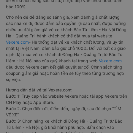
xe với khách hàng sau khi đặt trực tiếp vẫn chưa được đảm
bảo 100%.
Cho nên để dễ dàng so sánh giá, xem đánh giá chất lượng
các nhà xe đi, được đảm bảo quyền lợi cao nhất, được hưởng
nhiều ưu đãi giảm giá vé xe khách Bắc Từ Liêm - Hà Nội Đông
Hà - Quảng Trị, hành khách có thể đặt mua tại website
Vexere.com
- Hệ thống đặt vé xe khách chất lượng, và uy tín
nhất tại Việt Nam, đảm bảo giữ chỗ 100%. Đối với bất cứ giao
dịch đặt mua vé xe khách đi Đông Hà - Quảng Trị từ Bắc Từ
Liêm - Hà Nội nào của quý khách tại trang web
Vexere.com
đều được Vexere cam kết giải quyết sự cố. Chính sách tặng
coupon giảm giá hoặc hoàn tiền sẽ tùy theo từng trường hợp
sự việc.
Hướng dẫn đặt vé tại Vexere.com:
Bước 1: Truy cập vào website Vexere hoặc tải app Vexere trên
CH Play hoặc App Store.
Bước 2: Chọn điểm đi, điểm đến, ngày đi, sau đó chọn “TÌM
VÉ XE”.
Bước 3: Chọn hãng xe khách đi Đông Hà - Quảng Trị từ Bắc
Từ Liêm - Hà Nội, giờ khởi hành phù hợp. Bấm chọn vào