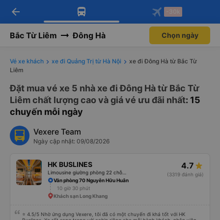
arrow_back
Tải app Vexere ngay!
Tải app Vexere
-30k
Mở app
Mở app
Nhận ưu đãi thành viên độc
-30k/ghế khi đặt vé máy bay qua
quyền
app
Bắc Từ Liêm
Đông Hà
Chọn ngày
Vé xe khách
xe đi Quảng Trị từ Hà Nội
xe đi Đông Hà từ Bắc Từ
Liêm
Đặt mua vé xe 5 nhà xe đi Đông Hà từ Bắc Từ
Liêm chất lượng cao và giá vé ưu đãi nhất
: 15
chuyến mỗi ngày
Vexere Team
Ngày cập nhật: 09/08/2026
HK BUSLINES
4.7
Limousine giường phòng 22 chỗ (WC)
(3319 đánh giá)
Văn phòng 70 Nguyễn Hữu Huân
10 giờ 30 phút
Khách sạn Long Khang
⭐ 4.5/5 Nhờ ứng dụng Vexere, tôi đã có một chuyến đi khá tốt với HK