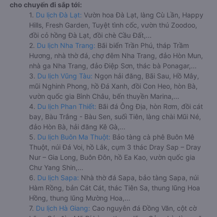
cho chuyến đi sắp tới:
1.
Du lịch Đà Lạt:
Vườn hoa Đà Lạt, làng Cù Lần, Happy
Hills, Fresh Garden, Tuyệt tình cốc, vườn thú Zoodoo,
đồi cỏ hồng Đà Lạt, đồi chè Cầu Đất,...
2.
Du lịch Nha Trang:
Bãi biển Trần Phú, tháp Trầm
Hương, nhà thờ đá, chợ đêm Nha Trang, đảo Hòn Mun,
nhà ga Nha Trang, đảo Điệp Sơn, thác bà Ponagar,...
3.
Du lịch Vũng Tàu:
Ngọn hải đăng, Bãi Sau, Hồ Mây,
mũi Nghinh Phong, hồ Đá Xanh, đồi Con Heo, hòn Bà,
vườn quốc gia Bình Châu, bến thuyền Marina,...
4.
Du lịch Phan Thiết:
Bãi đá Ông Địa, hòn Rơm, đồi cát
bay, Bàu Trắng - Bàu Sen, suối Tiên, làng chài Mũi Né,
đảo Hòn Bà, hải đăng Kê Gà,...
5.
Du lịch Buôn Ma Thuột:
Bảo tàng cà phê Buôn Mê
Thuột, núi Đá Voi, hồ Lắk, cụm 3 thác Dray Sap – Dray
Nur – Gia Long, Buôn Đôn, hồ Ea Kao, vườn quốc gia
Chư Yang Shin,...
6.
Du lịch Sapa:
Nhà thờ đá Sapa, bảo tàng Sapa, núi
Hàm Rồng, bản Cát Cát, thác Tiên Sa, thung lũng Hoa
Hồng, thung lũng Mường Hoa,...
7.
Du lịch Hà Giang:
Cao nguyên đá Đồng Văn, cột cờ