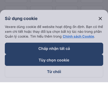
close
Sử dụng cookie
Vexere dùng cookie để website hoạt động ổn định. Bạn có thể
xem chi tiết hoặc thay đổi lựa chọn bất kỳ lúc nào trong phần
Quản lý cookie. Tìm hiểu thêm trong
Chính sách Cookie
.
Chấp nhận tất cả
Tùy chọn cookie
Từ chối
Theo dõi chúng tôi trên
Facebook
Tiktok
Youtube
Công ty TNHH Thương Mại Dịch Vụ Vexere