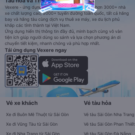
Tàu hoả và Thuê xe
Vexere - ứng dụng đặt vé đa phương tiện với hơn 3000+ nhà
xe chất lượng cao, 5000+ tuyến đường toàn quốc, tất cả hãng
bay và hãng tàu cùng dịch vụ thuê xe máy, xe du lịch phủ
khắp các tỉnh thành tại Việt Nam.
Ứng dụng hiển thị thông tin đầy đủ, minh bạch cùng vô vàn
tiện ích giúp người dùng so sánh và lựa chọn phương án di
chuyển tiết kiệm, nhanh chóng và phù hợp nhất.
Tải ứng dụng Vexere ngay
Vé xe khách
Vé tàu hỏa
Xe đi Buôn Mê Thuột từ Sài Gòn
Vé tàu Sài Gòn Nha Trang
Xe đi Vũng Tàu từ Sài Gòn
Vé tàu Sài Gòn Phan Thiết
Xe đi Nha Trang từ Sài Gòn
Vé tàu Sài Gòn Đà Nẵng