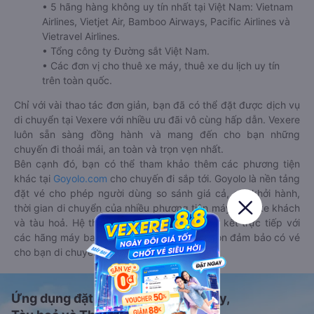
• 5 hãng hàng không uy tín nhất tại Việt Nam: Vietnam
Airlines, Vietjet Air, Bamboo Airways, Pacific Airlines và
Vietravel Airlines.
• Tổng công ty Đường sắt Việt Nam.
• Các đơn vị cho thuê xe máy, thuê xe du lịch uy tín
trên toàn quốc.
Chỉ với vài thao tác đơn giản, bạn đã có thể đặt được dịch vụ
di chuyển tại Vexere với nhiều ưu đãi vô cùng hấp dẫn. Vexere
luôn sẵn sàng đồng hành và mang đến cho bạn những
chuyến đi thoải mái, an toàn và trọn vẹn nhất.
Bên cạnh đó, bạn có thể tham khảo thêm các phương tiện
khác tại
Goyolo.com
cho chuyến đi sắp tới. Goyolo là nền tảng
đặt vé cho phép người dùng so sánh giá cả, giờ khởi hành,
thời gian di chuyển của nhiều phương tiện máy bay, xe khách
và tàu hoả. Hệ thống của Goyolo được liên kết trực tiếp với
các hãng máy bay, xe khách và tàu hoả, luôn đảm bảo có vé
cho bạn di chuyển.
Ứng dụng đặt vé Xe khách, Máy bay,