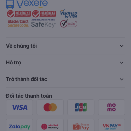
keyboard_arrow_down
Về chúng tôi
keyboard_arrow_down
Hỗ trợ
keyboard_arrow_down
Trở thành đối tác
Đối tác thanh toán