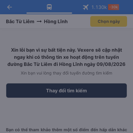
arrow_back
Tải app Vexere ngay!
Tải app Vexere
1.130
k
-30k
Mở app
Mở app
Nhận ưu đãi thành viên độc
-30k/ghế khi đặt vé máy bay qua
quyền
app
Bắc Từ Liêm
Hồng Lĩnh
Chọn ngày
Xin lỗi bạn vì sự bất tiện này. Vexere sẽ cập nhật
ngay khi có thông tin xe hoạt động trên tuyến
đường Bắc Từ Liêm đi Hồng Lĩnh ngày 09/08/2026
Xin bạn vui lòng thay đổi tuyến đường tìm kiếm
Thay đổi tìm kiếm
Bạn có thể tham khảo thêm một số điểm đến hấp dẫn khác