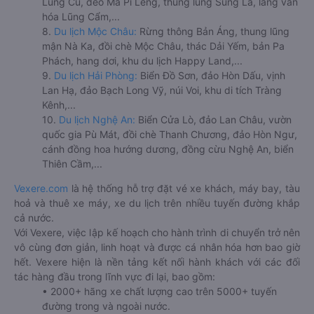
Lũng Cú, đèo Mã Pí Lèng, thung lũng Sủng Là, làng văn
hóa Lũng Cẩm,...
8.
Du lịch Mộc Châu:
Rừng thông Bản Áng, thung lũng
mận Nà Ka, đồi chè Mộc Châu, thác Dải Yếm, bản Pa
Phách, hang dơi, khu du lịch Happy Land,...
9.
Du lịch Hải Phòng:
Biển Đồ Sơn, đảo Hòn Dấu, vịnh
Lan Hạ, đảo Bạch Long Vỹ, núi Voi, khu di tích Tràng
Kênh,...
10.
Du lịch Nghệ An:
Biển Cửa Lò, đảo Lan Châu, vườn
quốc gia Pù Mát, đồi chè Thanh Chương, đảo Hòn Ngư,
cánh đồng hoa hướng dương, đồng cừu Nghệ An, biển
Thiên Cầm,...
Vexere.com
là hệ thống hỗ trợ đặt vé xe khách, máy bay, tàu
hoả và thuê xe máy, xe du lịch trên nhiều tuyến đường khắp
cả nước.
Với Vexere, việc lập kế hoạch cho hành trình di chuyển trở nên
vô cùng đơn giản, linh hoạt và được cá nhân hóa hơn bao giờ
hết. Vexere hiện là nền tảng kết nối hành khách với các đối
tác hàng đầu trong lĩnh vực đi lại, bao gồm:
• 2000+ hãng xe chất lượng cao trên 5000+ tuyến
đường trong và ngoài nước.