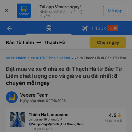
Tải app Vexere ngay!
Mở app
Nhận ưu đãi thành viên độc
quyền
arrow_back
Tải app Vexere
1.130
k
-30k
Mở app
-30k/ghế khi đặt vé máy bay qua
app
Bắc Từ Liêm
Thạch Hà
Chọn ngày
Vé xe khách
xe đi Hà Tĩnh từ Hà Nội
xe đi Thạch Hà từ Bắc Từ Liêm
Đặt mua vé xe 6 nhà xe đi Thạch Hà từ Bắc Từ
Liêm chất lượng cao và giá vé ưu đãi nhất
: 8
chuyến mỗi ngày
Vexere Team
Ngày cập nhật: 09/08/2026
Thiên Hà Limousine
4.5
Limousine 19 phòng VIP
(72 đánh giá)
Văn phòng Mỹ Đình (1 Lê Quang Đạo)
8 giờ 10 phút