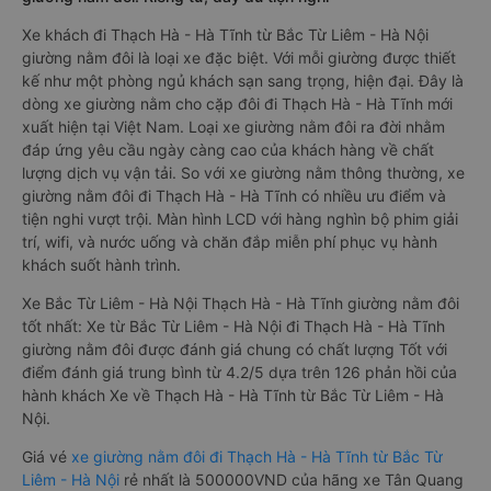
Xe khách đi Thạch Hà - Hà Tĩnh từ Bắc Từ Liêm - Hà Nội
giường nằm đôi là loại xe đặc biệt. Với mỗi giường được thiết
kế như một phòng ngủ khách sạn sang trọng, hiện đại. Đây là
dòng xe giường nằm cho cặp đôi đi Thạch Hà - Hà Tĩnh mới
xuất hiện tại Việt Nam. Loại xe giường nằm đôi ra đời nhằm
đáp ứng yêu cầu ngày càng cao của khách hàng về chất
lượng dịch vụ vận tải. So với xe giường nằm thông thường, xe
giường nằm đôi đi Thạch Hà - Hà Tĩnh có nhiều ưu điểm và
tiện nghi vượt trội. Màn hình LCD với hàng nghìn bộ phim giải
trí, wifi, và nước uống và chăn đắp miễn phí phục vụ hành
khách suốt hành trình.
Xe Bắc Từ Liêm - Hà Nội Thạch Hà - Hà Tĩnh giường nằm đôi
tốt nhất: Xe từ Bắc Từ Liêm - Hà Nội đi Thạch Hà - Hà Tĩnh
giường nằm đôi được đánh giá chung có chất lượng Tốt với
điểm đánh giá trung bình từ 4.2/5 dựa trên 126 phản hồi của
hành khách Xe về Thạch Hà - Hà Tĩnh từ Bắc Từ Liêm - Hà
Nội.
Giá vé
xe giường nằm đôi đi Thạch Hà - Hà Tĩnh từ Bắc Từ
Liêm - Hà Nội
rẻ nhất là 500000VND của hãng xe Tân Quang