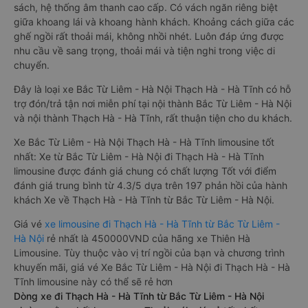
sách, hệ thống âm thanh cao cấp. Có vách ngăn riêng biệt
giữa khoang lái và khoang hành khách. Khoảng cách giữa các
ghế ngồi rất thoải mái, không nhồi nhét. Luôn đáp ứng được
nhu cầu về sang trọng, thoải mái và tiện nghi trong việc di
chuyển.
Đây là loại xe Bắc Từ Liêm - Hà Nội Thạch Hà - Hà Tĩnh có hỗ
trợ đón/trả tận nơi miễn phí tại nội thành Bắc Từ Liêm - Hà Nội
và nội thành Thạch Hà - Hà Tĩnh, rất thuận tiện cho du khách.
Xe Bắc Từ Liêm - Hà Nội Thạch Hà - Hà Tĩnh limousine tốt
nhất: Xe từ Bắc Từ Liêm - Hà Nội đi Thạch Hà - Hà Tĩnh
limousine được đánh giá chung có chất lượng Tốt với điểm
đánh giá trung bình từ 4.3/5 dựa trên 197 phản hồi của hành
khách Xe về Thạch Hà - Hà Tĩnh từ Bắc Từ Liêm - Hà Nội.
Giá vé
xe limousine đi Thạch Hà - Hà Tĩnh từ Bắc Từ Liêm -
Hà Nội
rẻ nhất là 450000VND của hãng xe Thiên Hà
Limousine. Tùy thuộc vào vị trí ngồi của bạn và chương trình
khuyến mãi, giá vé Xe Bắc Từ Liêm - Hà Nội đi Thạch Hà - Hà
Tĩnh limousine này có thể sẽ rẻ hơn
Dòng xe đi Thạch Hà - Hà Tĩnh từ Bắc Từ Liêm - Hà Nội