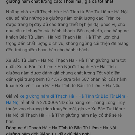
giường nằm chất lượng cao: Thoải mái, giá cả tốt nhất
Những nhà xe đi Thạch Hà - Hà Tĩnh từ Bắc Từ Liêm - Hà Nội
đều sở hữu những xe giường nằm chất lượng cao. Trên xe
được trang bị đầy đủ các trang thiết bị hiện đại phục vụ cho
nhu cầu di chuyển của hành khách. Bên cạnh đó, các hãng xe
khách Bắc Từ Liêm - Hà Nội Thạch Hà - Hà Tĩnh luôn chú
trọng đến chất lượng dịch vụ, không ngừng cải thiện để mang
đến trải nghiệm hoàn hảo cho hành khách.
Xe Bắc Từ Liêm - Hà Nội Thạch Hà - Hà Tĩnh giường nằm tốt
nhất: Xe từ Bắc Từ Liêm - Hà Nội đi Thạch Hà - Hà Tĩnh
giường nằm được đánh giá chung chất lượng Tốt với điểm
đánh giá trung bình từ 4.5/5 dựa trên 587 phản hồi của hành
khách Xe về Thạch Hà - Hà Tĩnh từ Bắc Từ Liêm - Hà Nội.
Giá vé
xe giường nằm đi Thạch Hà - Hà Tĩnh từ Bắc Từ Liêm -
Hà Nội
rẻ nhất là 270000VND của hãng xe Thăng Long. Tùy
thuộc vào chương trình khuyến mãi, giá vé Xe Bắc Từ Liêm -
Hà Nội đi Thạch Hà - Hà Tĩnh giường nằm này có thể sẽ rẻ
hơn.
Dòng xe đi Thạch Hà - Hà Tĩnh từ Bắc Từ Liêm - Hà Nội
giường nằm đôi: Riêng tư, đầy đủ tiện nghi