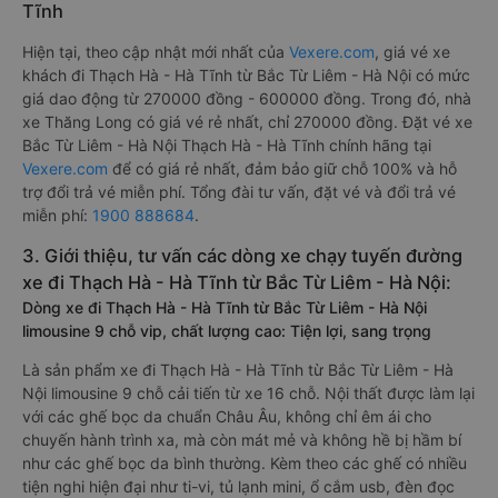
Tĩnh
Hiện tại, theo cập nhật mới nhất của
Vexere.com
, giá vé xe
khách đi Thạch Hà - Hà Tĩnh từ Bắc Từ Liêm - Hà Nội có mức
giá dao động từ 270000 đồng - 600000 đồng. Trong đó, nhà
xe Thăng Long có giá vé rẻ nhất, chỉ 270000 đồng. Đặt vé xe
Bắc Từ Liêm - Hà Nội Thạch Hà - Hà Tĩnh chính hãng tại
Vexere.com
để có giá rẻ nhất, đảm bảo giữ chỗ 100% và hỗ
trợ đổi trả vé miễn phí. Tổng đài tư vấn, đặt vé và đổi trả vé
miễn phí:
1900 888684
.
3. Giới thiệu, tư vấn các dòng xe chạy tuyến đường
xe đi Thạch Hà - Hà Tĩnh từ Bắc Từ Liêm - Hà Nội:
Dòng xe đi Thạch Hà - Hà Tĩnh từ Bắc Từ Liêm - Hà Nội
limousine 9 chỗ vip, chất lượng cao: Tiện lợi, sang trọng
Là sản phẩm xe đi Thạch Hà - Hà Tĩnh từ Bắc Từ Liêm - Hà
Nội limousine 9 chỗ cải tiến từ xe 16 chỗ. Nội thất được làm lại
với các ghế bọc da chuẩn Châu Âu, không chỉ êm ái cho
chuyến hành trình xa, mà còn mát mẻ và không hề bị hầm bí
như các ghế bọc da bình thường. Kèm theo các ghế có nhiều
tiện nghi hiện đại như ti-vi, tủ lạnh mini, ổ cắm usb, đèn đọc