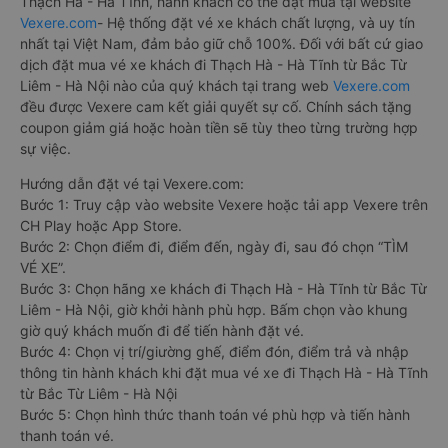
Thạch Hà - Hà Tĩnh, hành khách có thể đặt mua tại website
Vexere.com
- Hệ thống đặt vé xe khách chất lượng, và uy tín
nhất tại Việt Nam, đảm bảo giữ chỗ 100%. Đối với bất cứ giao
dịch đặt mua vé xe khách đi Thạch Hà - Hà Tĩnh từ Bắc Từ
Liêm - Hà Nội nào của quý khách tại trang web
Vexere.com
đều được Vexere cam kết giải quyết sự cố. Chính sách tặng
coupon giảm giá hoặc hoàn tiền sẽ tùy theo từng trường hợp
sự việc.
Hướng dẫn đặt vé tại Vexere.com:
Bước 1: Truy cập vào website Vexere hoặc tải app Vexere trên
CH Play hoặc App Store.
Bước 2: Chọn điểm đi, điểm đến, ngày đi, sau đó chọn “TÌM
VÉ XE”.
Bước 3: Chọn hãng xe khách đi Thạch Hà - Hà Tĩnh từ Bắc Từ
Liêm - Hà Nội, giờ khởi hành phù hợp. Bấm chọn vào khung
giờ quý khách muốn đi để tiến hành đặt vé.
Bước 4: Chọn vị trí/giường ghế, điểm đón, điểm trả và nhập
thông tin hành khách khi đặt mua vé xe đi Thạch Hà - Hà Tĩnh
từ Bắc Từ Liêm - Hà Nội
Bước 5: Chọn hình thức thanh toán vé phù hợp và tiến hành
thanh toán vé.