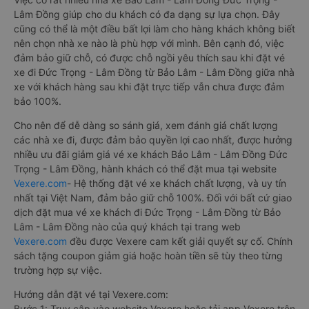
Lâm Đồng giúp cho du khách có đa dạng sự lựa chọn. Đây
cũng có thể là một điều bất lợi làm cho hàng khách không biết
nên chọn nhà xe nào là phù hợp với mình. Bên cạnh đó, việc
đảm bảo giữ chỗ, có được chỗ ngồi yêu thích sau khi đặt vé
xe đi Đức Trọng - Lâm Đồng từ Bảo Lâm - Lâm Đồng giữa nhà
xe với khách hàng sau khi đặt trực tiếp vẫn chưa được đảm
bảo 100%.
Cho nên để dễ dàng so sánh giá, xem đánh giá chất lượng
các nhà xe đi, được đảm bảo quyền lợi cao nhất, được hưởng
nhiều ưu đãi giảm giá vé xe khách Bảo Lâm - Lâm Đồng Đức
Trọng - Lâm Đồng, hành khách có thể đặt mua tại website
Vexere.com
- Hệ thống đặt vé xe khách chất lượng, và uy tín
nhất tại Việt Nam, đảm bảo giữ chỗ 100%. Đối với bất cứ giao
dịch đặt mua vé xe khách đi Đức Trọng - Lâm Đồng từ Bảo
Lâm - Lâm Đồng nào của quý khách tại trang web
Vexere.com
đều được Vexere cam kết giải quyết sự cố. Chính
sách tặng coupon giảm giá hoặc hoàn tiền sẽ tùy theo từng
trường hợp sự việc.
Hướng dẫn đặt vé tại Vexere.com:
Bước 1: Truy cập vào website Vexere hoặc tải app Vexere trên