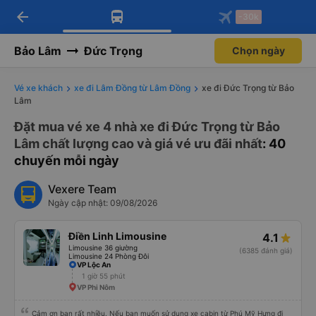
arrow_back
Tải app Vexere ngay!
Tải app Vexere
-30k
Mở app
Mở app
Nhận ưu đãi thành viên độc
-30k/ghế khi đặt vé máy bay qua
quyền
app
Bảo Lâm
Đức Trọng
Chọn ngày
Vé xe khách
xe đi Lâm Đồng từ Lâm Đồng
xe đi Đức Trọng từ Bảo
Lâm
Đặt mua vé xe 4 nhà xe đi Đức Trọng từ Bảo
Lâm chất lượng cao và giá vé ưu đãi nhất
: 40
chuyến mỗi ngày
Vexere Team
Ngày cập nhật: 09/08/2026
Điền Linh Limousine
4.1
Limousine 36 giường
(6385 đánh giá)
Limousine 24 Phòng Đôi
VP Lộc An
1 giờ 55 phút
VP Phi Nôm
Cảm ơn bạn rất nhiều. Nếu bạn muốn sử dụng xe cabin từ Phú Mỹ Hưng đi