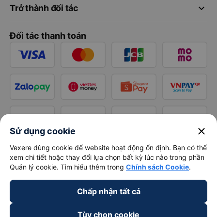
keyboard_arrow_down
Trở thành đối tác
Đối tác thanh toán
close
Sử dụng cookie
Vexere dùng cookie để website hoạt động ổn định. Bạn có thể
xem chi tiết hoặc thay đổi lựa chọn bất kỳ lúc nào trong phần
Quản lý cookie. Tìm hiểu thêm trong
Chính sách Cookie
.
Chấp nhận tất cả
Tùy chọn cookie