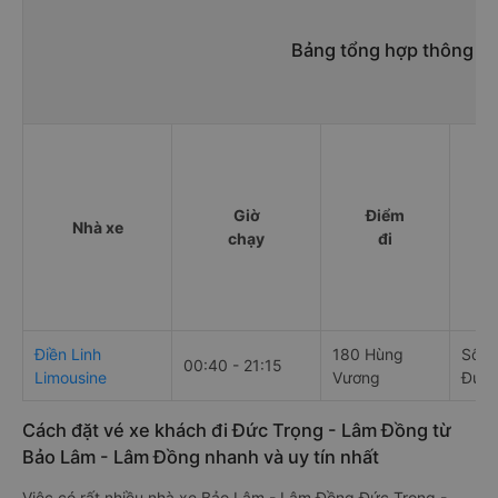
Bảng tổng hợp thông ti
Giờ
Điểm
Nhà xe
chạy
đi
Điền Linh
180 Hùng
Số 0
00:40 - 21:15
Limousine
Vương
Đức 
Cách đặt vé xe khách đi Đức Trọng - Lâm Đồng từ
Bảo Lâm - Lâm Đồng nhanh và uy tín nhất
Việc có rất nhiều nhà xe Bảo Lâm - Lâm Đồng Đức Trọng -