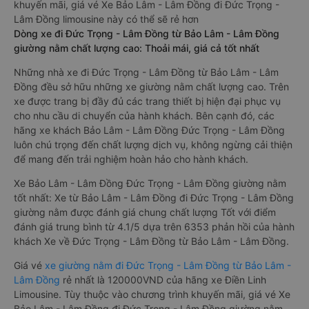
khuyến mãi, giá vé Xe Bảo Lâm - Lâm Đồng đi Đức Trọng -
Lâm Đồng limousine này có thể sẽ rẻ hơn
Dòng xe đi Đức Trọng - Lâm Đồng từ Bảo Lâm - Lâm Đồng
giường nằm chất lượng cao: Thoải mái, giá cả tốt nhất
Những nhà xe đi Đức Trọng - Lâm Đồng từ Bảo Lâm - Lâm
Đồng đều sở hữu những xe giường nằm chất lượng cao. Trên
xe được trang bị đầy đủ các trang thiết bị hiện đại phục vụ
cho nhu cầu di chuyển của hành khách. Bên cạnh đó, các
hãng xe khách Bảo Lâm - Lâm Đồng Đức Trọng - Lâm Đồng
luôn chú trọng đến chất lượng dịch vụ, không ngừng cải thiện
để mang đến trải nghiệm hoàn hảo cho hành khách.
Xe Bảo Lâm - Lâm Đồng Đức Trọng - Lâm Đồng giường nằm
tốt nhất: Xe từ Bảo Lâm - Lâm Đồng đi Đức Trọng - Lâm Đồng
giường nằm được đánh giá chung chất lượng Tốt với điểm
đánh giá trung bình từ 4.1/5 dựa trên 6353 phản hồi của hành
khách Xe về Đức Trọng - Lâm Đồng từ Bảo Lâm - Lâm Đồng.
Giá vé
xe giường nằm đi Đức Trọng - Lâm Đồng từ Bảo Lâm -
Lâm Đồng
rẻ nhất là 120000VND của hãng xe Điền Linh
Limousine. Tùy thuộc vào chương trình khuyến mãi, giá vé Xe
Bảo Lâm - Lâm Đồng đi Đức Trọng - Lâm Đồng giường nằm