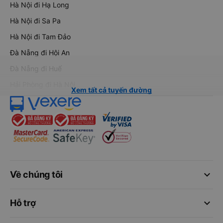
Hà Nội đi Hạ Long
Hà Nội đi Sa Pa
Hà Nội đi Tam Đảo
Đà Nẵng đi Hội An
Đà Nẵng đi Huế
Hải Phòng đi Hà Nội
Xem tất cả tuyến đường
keyboard_arrow_down
Về chúng tôi
keyboard_arrow_down
Hỗ trợ