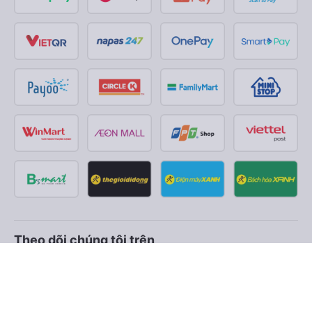
Theo dõi chúng tôi trên
Facebook
Tiktok
Youtube
Công ty TNHH Thương Mại Dịch Vụ Vexere