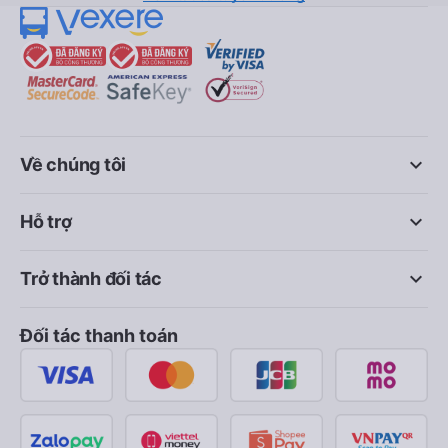
keyboard_arrow_down
Về chúng tôi
keyboard_arrow_down
Hỗ trợ
keyboard_arrow_down
Trở thành đối tác
Đối tác thanh toán