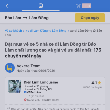
arrow_back
Tải app Vexere ngay!
Tải app Vexere
-30k
Mở app
Mở app
Nhận ưu đãi thành viên độc
-30k/ghế khi đặt vé máy bay qua
quyền
app
Bảo Lâm
Lâm Đồng
Chọn ngày
Vé xe khách
xe đi Lâm Đồng từ Lâm Đồng
xe đi Lâm Đồng từ Bảo
Lâm
Đặt mua vé xe 5 nhà xe đi Lâm Đồng từ Bảo
Lâm chất lượng cao và giá vé ưu đãi nhất
: 175
chuyến mỗi ngày
Vexere Team
Ngày cập nhật: 06/08/2026
Điền Linh Limousine
4.1
Limousine 36 giường
(6368 đánh giá)
Limousine 24 Phòng Đôi
VP Bảo Lâm
2 giờ 35 phút
Trạm Hành - Cầu Đất (QL20)
Cảm ơn bạn rất nhiều. Nếu bạn muốn sử dụng xe cabin từ Phú Mỹ Hưng đi