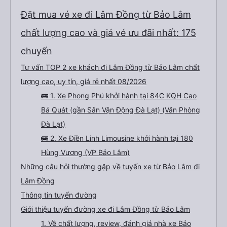
hướng. Chỗ mình ở xa tầm 5-6km vẫn nhiệt tình chở tới ,có điều xe trung
chuyển chạy ghê quá, cảm giác y chang tàu lượn siêu tốc vậy 😅.Nói tóm lại
Đặt mua vé xe đi Lâm Đồng từ Bảo Lâm
là 1 trải nghiệm rất hài lòng. Cảm ơn Team xe 60F 00575 và Phong Phú
Limousine nhé !
chất lượng cao và giá vé ưu đãi nhất: 175
chuyến
Tư vấn TOP 2 xe khách đi Lâm Đồng từ Bảo Lâm chất
lượng cao, uy tín, giá rẻ nhất 08/2026
🚌 1. Xe Phong Phú khởi hành tại 84C KQH Cao
Bá Quát (gần Sân Vận Động Đà Lạt) (Văn Phòng
Đà Lạt)
🚌 2. Xe Điền Linh Limousine khởi hành tại 180
Hùng Vương (VP Bảo Lâm)
Những câu hỏi thường gặp về tuyến xe từ Bảo Lâm đi
Lâm Đồng
Thông tin tuyến đường
Giới thiệu tuyến đường xe đi Lâm Đồng từ Bảo Lâm
1. Về chất lượng, review, đánh giá nhà xe Bảo