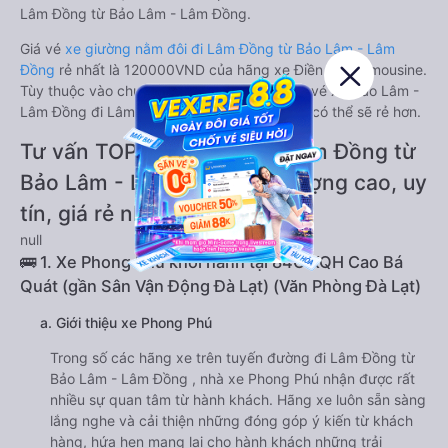
Lâm Đồng từ Bảo Lâm - Lâm Đồng.
Giá vé
xe giường nằm đôi đi Lâm Đồng từ Bảo Lâm - Lâm
Đồng
rẻ nhất là 120000VND của hãng xe Điền Linh Limousine.
Tùy thuộc vào chương trình khuyến mãi, giá vé Xe Bảo Lâm -
Lâm Đồng đi Lâm Đồng giường nằm đôi này có thể sẽ rẻ hơn.
Tư vấn TOP 2 xe khách đi Lâm Đồng từ
Bảo Lâm - Lâm Đồng chất lượng cao, uy
tín, giá rẻ nhất 08/2026
null
🚌 1. Xe Phong Phú khởi hành tại 84C KQH Cao Bá
Quát (gần Sân Vận Động Đà Lạt) (Văn Phòng Đà Lạt)
a. Giới thiệu xe Phong Phú
Trong số các hãng xe trên tuyến đường đi Lâm Đồng từ
Bảo Lâm - Lâm Đồng , nhà xe Phong Phú nhận được rất
nhiều sự quan tâm từ hành khách. Hãng xe luôn sẵn sàng
lắng nghe và cải thiện những đóng góp ý kiến từ khách
hàng, hứa hẹn mang lại cho hành khách những trải