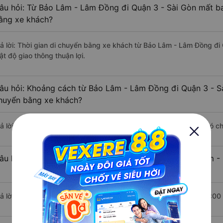
âu hỏi: Từ Bảo Lâm - Lâm Đồng đi Quận 3 - Sài Gòn mất ba
ằng xe khách?
rả lời: Thời gian di chuyển bằng xe khách từ Bảo Lâm - Lâm Đồng đi
ật độ giao thông thuận lợi.
âu hỏi: Khoảng cách từ Bảo Lâm - Lâm Đồng đi Quận 3 - Sà
huyển bằng xe khách?
rả lời: Đoạn đường đi Quận 3 - Sài Gòn từ Bảo Lâm - Lâm Đồng có c
âu hỏi: Mỗi ngày có bao nhiêu chuyến xe khách Bảo Lâm -
rả lời: Trung bình mỗi ngày có khoảng 20 chuyến xe bắt đầu từ 1:00