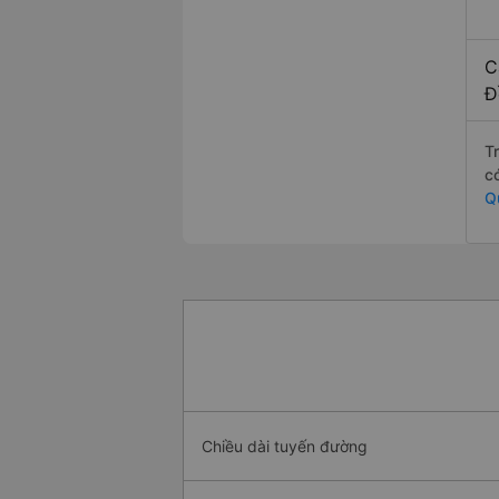
C
Đ
T
c
Q
Chiều dài tuyến đường