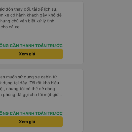
ờ đón thay đổi, tài xế lịch sự,
rên xe có hành khách gây khó dễ
nhưng chú vẫn biết xử lý tình
 cho cả xe.
ÔNG CẦN THANH TOÁN TRƯỚC
Xem giá
bạn muốn sử dụng xe cabin từ
 dụng tại đây. Tôi rất khó hiểu
iệt, nhưng tôi có thể dễ dàng
n phòng đã gọi cho tôi một giờ
tôi phải chuyển chỗ nhiều lần vì
ọ vẫn vui vẻ chấp nhận tôi. Nếu
cổng chính sẽ đưa bạn đến điểm
ÔNG CẦN THANH TOÁN TRƯỚC
nên hãy cắt vé trước và đưa cho
Xem giá
át vé không nói được tiếng Anh
i đến điểm trả khách. Ngoài ra