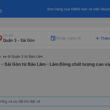
Đơn hàng của tôi
Mở bán vé trên Vexe
fo
Nơi đến
add
Nhập ngày đi
Thêm
xe đi Quận 3 từ Bảo Lâm
 - Sài Gòn từ Bảo Lâm - Lâm Đồng chất lượng cao và 
rống và ưu đãi khi đặt vé