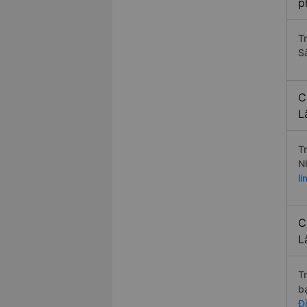
p
T
S
C
L
T
N
l
C
L
T
b
Đ