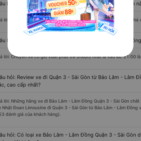
âu hỏi: Nhà xe đi Bảo Lâm - Lâm Đồng Quận 3 - Sài Gòn n
rả lời: Chuyến xe có giờ xuất phát sớm nhất vào lúc 1:00 là của nhà
âu hỏi: Nhà xe đi Quận 3 - Sài Gòn từ Bảo Lâm - Lâm Đồng
rả lời: Chuyến xe có giờ xuất phát trễ (muộn) nhất là vào lúc 21:00 
âu hỏi: Review xe đi Quận 3 - Sài Gòn từ Bảo Lâm - Lâm Đồ
ắc, cao cấp nhất?
rả lời: Những hãng xe đi Bảo Lâm - Lâm Đồng Quận 3 - Sài Gòn chất l
e Nhật Đoan Limousine đi Quận 3 - Sài Gòn từ Bảo Lâm - Lâm Đồng vớ
53 đánh giá của khách hàng).
âu hỏi: Có loại xe Bảo Lâm - Lâm Đồng Quận 3 - Sài Gòn d