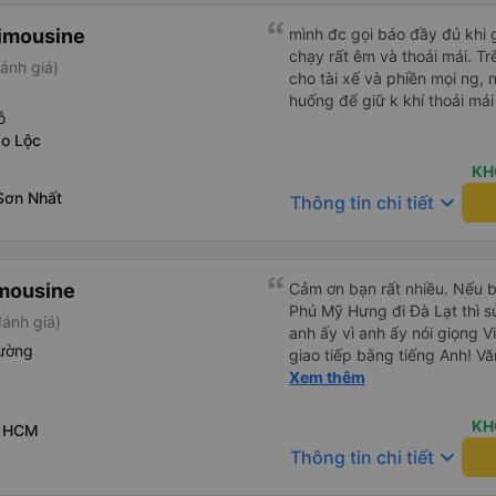
imousine
mình đc gọi báo đầy đủ khi gi
chạy rất êm và thoải mái. T
ánh giá)
cho tài xế và phiền mọi ng, 
huống để giữ k khí thoải mái
ỗ
o Lộc
KH
Sơn Nhất
keyboard_arrow_down
Thông tin chi tiết
imousine
Cảm ơn bạn rất nhiều. Nếu 
Phú Mỹ Hưng đi Đà Lạt thì sử
ánh giá)
anh ấy vì anh ấy nói giọng V
ường
giao tiếp bằng tiếng Anh! Vă
trước khi lên xe, và mặc dù 
Xem thêm
không đến đúng giờ nhưng h
bạn đi xe đưa đón (van) ở 
KH
- HCM
hẹn. Vì bạn đang ở trên xe 
keyboard_arrow_down
Thông tin chi tiết
họ, dù tài xế hoặc người so
nhưng họ sẽ cho bạn biết kh