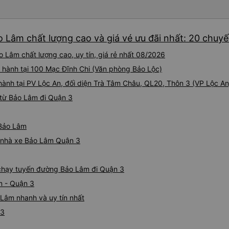
còn có xe đưa đón nên bạn 
động, tài xế đưa đón cũng s
chỉ nên chỉ cần hiển thị địa 
o Lâm chất lượng cao và giá vé ưu đãi nhất: 20 chuy
sự đánh giá cao mọi thứ. N
chỉ cần đặt xe khách ở đây.
 Lâm chất lượng cao, uy tín, giá rẻ nhất 08/2026
được một chút tiếng Anh. Và 
bắt xe buýt. Tôi chỉ đợi ở C
i hành tại 100 Mạc Đĩnh Chi (Văn phòng Bảo Lộc)
xe đưa đón (Xe Van nhỏ màu 
 hành tại PV Lộc An, đối diện Trà Tâm Châu, QL20, Thôn 3 (VP Lộc An
tâm. Chỉ vài phút sau, tôi đã
từ Bảo Lâm đi Quận 3
Viên chức mang vé đến và gi
thân thiện. Tài xế xe buýt và
tiếng Anh, nhưng vấn đề khô
 Bảo Lâm
gắng giúp đỡ tôi. Khi đến Đà 
tôi hỏi mọi người, tôi có th
iá nhà xe Bảo Lâm Quận 3
Họ có dịch vụ đưa đón nên tôi
cho xem địa chỉ khách sạn, 
e chạy tuyến đường Bảo Lâm đi Quận 3
đúng nơi. Tôi thực sự đánh g
gặp bạn lần nữa.
m - Quận 3
Lâm nhanh và uy tín nhất
 3