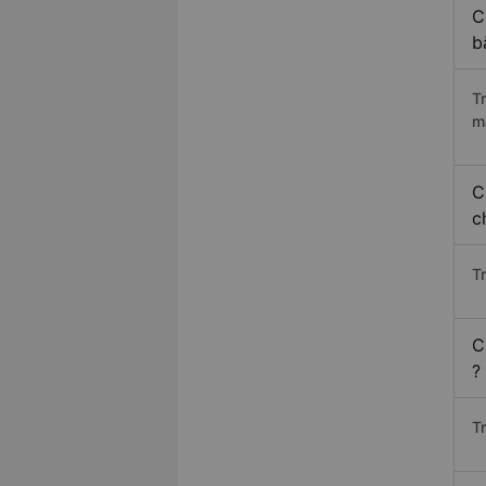
C
b
T
m
C
c
T
C
?
T