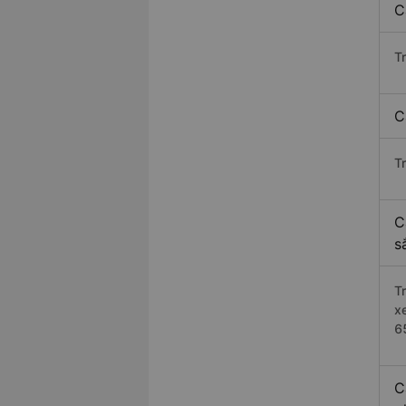
C
T
C
T
C
s
T
x
6
C