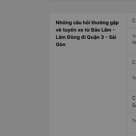
C
Những câu hỏi thường gặp
về tuyến xe từ Bảo Lâm -
T
Lâm Đồng đi Quận 3 - Sài
N
Gòn
C
T
C
S
Tr