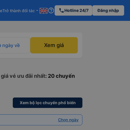
help_outline
phone
Hotline 24/7
Đăng nhập
re
Trở thành đối tác
arrow_drop_down
Xem giá
 ngày về
giá vé ưu đãi nhất
: 20 chuyến
Xem bộ lọc chuyến phổ biến
Chọn ngày