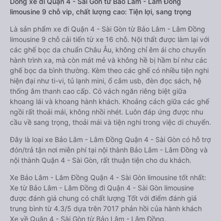
Dòng xe đi Quận 4 - Sài Gòn từ Bảo Lâm - Lâm Đồng
limousine 9 chỗ vip, chất lượng cao: Tiện lợi, sang trọng
Là sản phẩm xe đi Quận 4 - Sài Gòn từ Bảo Lâm - Lâm Đồng
limousine 9 chỗ cải tiến từ xe 16 chỗ. Nội thất được làm lại với
các ghế bọc da chuẩn Châu Âu, không chỉ êm ái cho chuyến
hành trình xa, mà còn mát mẻ và không hề bị hầm bí như các
ghế bọc da bình thường. Kèm theo các ghế có nhiều tiện nghi
hiện đại như ti-vi, tủ lạnh mini, ổ cắm usb, đèn đọc sách, hệ
thống âm thanh cao cấp. Có vách ngăn riêng biệt giữa
khoang lái và khoang hành khách. Khoảng cách giữa các ghế
ngồi rất thoải mái, không nhồi nhét. Luôn đáp ứng được nhu
cầu về sang trọng, thoải mái và tiện nghi trong việc di chuyển.
Đây là loại xe Bảo Lâm - Lâm Đồng Quận 4 - Sài Gòn có hỗ trợ
đón/trả tận nơi miễn phí tại nội thành Bảo Lâm - Lâm Đồng và
nội thành Quận 4 - Sài Gòn, rất thuận tiện cho du khách.
Xe Bảo Lâm - Lâm Đồng Quận 4 - Sài Gòn limousine tốt nhất:
Xe từ Bảo Lâm - Lâm Đồng đi Quận 4 - Sài Gòn limousine
được đánh giá chung có chất lượng Tốt với điểm đánh giá
trung bình từ 4.3/5 dựa trên 7017 phản hồi của hành khách
Xe về Quận 4 - Sài Gòn từ Bảo Lâm - Lâm Đồng.