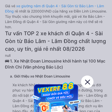
Giá vé
xe giường nằm đi Quận 4 - Sài Gòn từ Bảo Lâm - Lâm
Đồng
rẻ nhất là 220000VND của hãng xe Điền Linh Limousine.
Tùy thuộc vào chương trình khuyến mãi, giá vé Xe Bảo Lâm -
Lâm Đồng đi Quận 4 - Sài Gòn giường nằm này có thể sẽ rẻ
hơn.
Tư vấn TOP 2 xe khách đi Quận 4 - Sài
Gòn từ Bảo Lâm - Lâm Đồng chất lượng
cao, uy tín, giá rẻ nhất 08/2026
null
🚌 1. Xe Nhật Đoan Limousine khởi hành tại 100 Mạc
Đĩnh Chi (Văn phòng Bảo Lộc)
a. Giới thiệu xe Nhật Đoan Limousine
Xe khách Nhật Đoan Limousine có kinh nghiệm lâu đời
phục vụ hành khách trên khá nhiều tuyến đường, trong
đó nổi bật nhất là tuyến đường từ Bảo Lâm - Lâm Đồng đi
Quận 4 - Sài Gòn. Xe đi Quận 4 - Sài Gòn từ Bảo Lâm -
Lâm Đồng đặt mục tiêu cải thiện chất lượng dịch vụ lên
hàng đầu, đáp ứng được nhu cầu ngày càng cao của