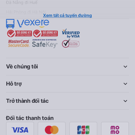
Đà Nẵng đi Huế
Hải Phòng đi Hà Nội
Xem tất cả tuyến đường
keyboard_arrow_down
Về chúng tôi
keyboard_arrow_down
Hỗ trợ
keyboard_arrow_down
Trở thành đối tác
Đối tác thanh toán