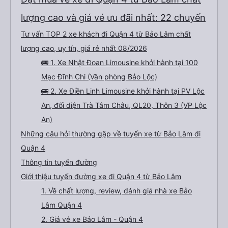
đưa đón nên tôi mới phớt lờ tài xế taxi. Tôi vừa cho xem địa chỉ khách sạn, tài
xế đưa đón đã đưa tôi đến đúng nơi. Tôi thực sự đánh giá cao mọi thứ. Tôi hi
vọng được gặp bạn lần nữa.
lượng cao và giá vé ưu đãi nhất: 22 chuyến
Tư vấn TOP 2 xe khách đi Quận 4 từ Bảo Lâm chất
lượng cao, uy tín, giá rẻ nhất 08/2026
🚌 1. Xe Nhật Đoan Limousine khởi hành tại 100
Mạc Đĩnh Chi (Văn phòng Bảo Lộc)
🚌 2. Xe Điền Linh Limousine khởi hành tại PV Lộc
An, đối diện Trà Tâm Châu, QL20, Thôn 3 (VP Lộc
An)
Những câu hỏi thường gặp về tuyến xe từ Bảo Lâm đi
Quận 4
Thông tin tuyến đường
Giới thiệu tuyến đường xe đi Quận 4 từ Bảo Lâm
1. Về chất lượng, review, đánh giá nhà xe Bảo
Lâm Quận 4
2. Giá vé xe Bảo Lâm - Quận 4