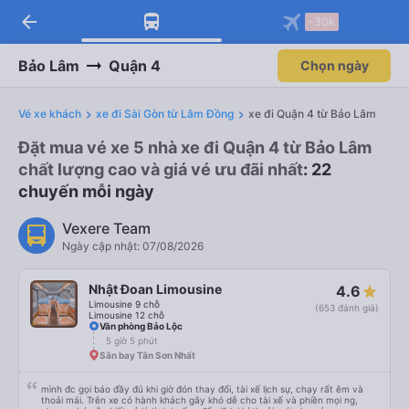
arrow_back
-30k
Bảo Lâm
Quận 4
Chọn ngày
Vé xe khách
xe đi Sài Gòn từ Lâm Đồng
xe đi Quận 4 từ Bảo Lâm
Đặt mua vé xe 5 nhà xe đi Quận 4 từ Bảo Lâm
chất lượng cao và giá vé ưu đãi nhất
: 22
chuyến mỗi ngày
Vexere Team
Ngày cập nhật: 07/08/2026
Nhật Đoan Limousine
4.6
Limousine 9 chỗ
(653 đánh giá)
Limousine 12 chỗ
Văn phòng Bảo Lộc
5 giờ 5 phút
Sân bay Tân Sơn Nhất
mình đc gọi báo đầy đủ khi giờ đón thay đổi, tài xế lịch sự, chạy rất êm và
thoải mái. Trên xe có hành khách gây khó dễ cho tài xế và phiền mọi ng,