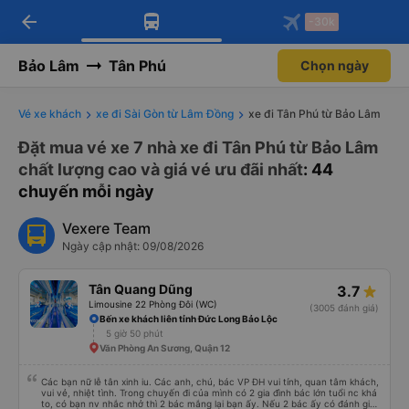
arrow_back
Tải app Vexere ngay!
Tải app Vexere
-30k
Mở app
Mở app
Nhận ưu đãi thành viên độc
-30k/ghế khi đặt vé máy bay qua
quyền
app
Bảo Lâm
Tân Phú
Chọn ngày
Vé xe khách
xe đi Sài Gòn từ Lâm Đồng
xe đi Tân Phú từ Bảo Lâm
Đặt mua vé xe 7 nhà xe đi Tân Phú từ Bảo Lâm
chất lượng cao và giá vé ưu đãi nhất
: 44
chuyến mỗi ngày
Vexere Team
Ngày cập nhật: 09/08/2026
Tân Quang Dũng
3.7
Limousine 22 Phòng Đôi (WC)
(3005 đánh giá)
Bến xe khách liên tỉnh Đức Long Bảo Lộc
5 giờ 50 phút
Văn Phòng An Sương, Quận 12
Các bạn nữ lễ tân xinh iu. Các anh, chú, bác VP ĐH vui tính, quan tâm khách,
vui vẻ, nhiệt tình. Trong chuyến đi của mình có 2 gia đình bác lớn tuổi nc khá
to, có bạn nv nhắc nhở thì 2 bác mắng lại bạn ấy. Nếu 2 bác ấy có đánh giá