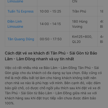
Giờ
Điểm
Nhà xe
chạy
đi
Nhật Đoan
100 Mạc Đĩnh
01:00 - 15:00
Trườ
Limousine
Chi
Tuấn Tú Express
10:00 - 15:25
Trần Phú
189 
Điền Linh
180 Hùng
400 
14:00 - 14:15
Limousine
Vương
Bình
Km125+800,
446 
Tân Quang Dũng
00:50 - 17:50
QL20
Bình