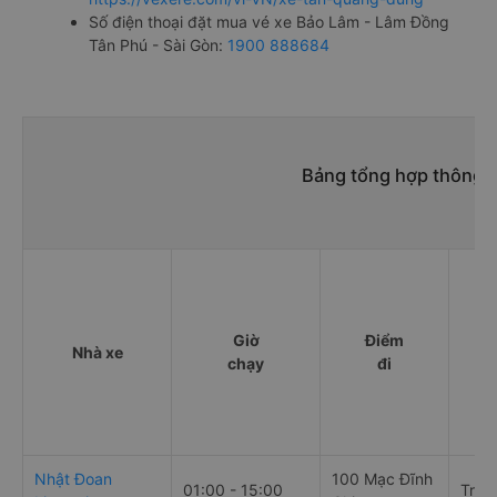
giường nằm đôi 350000đ/vé
limousine 350000đ/vé
g. Review, đánh giá chất lượng xe Tân Quang Dũng
Nhà xe Tân Quang Dũng được đánh giá với số điểm trung
bình là 3.7/5 dựa trên 3005 đánh giá của khách hàng đã
trải nghiệm dịch vụ của nhà xe này.
h. Thông tin liên hệ, đặt mua vé xe khách từ Bảo Lâm -
Lâm Đồng đi Tân Phú - Sài Gòn Tân Quang Dũng
Văn phòng xe Tân Quang Dũng ở Bảo Lâm - Lâm Đồng:
Xem địa chỉ văn phòng nhà xe Tân Quang Dũng:
https://vexere.com/vi-VN/xe-tan-quang-dung
Số điện thoại đặt mua vé xe Bảo Lâm - Lâm Đồng
Tân Phú - Sài Gòn:
1900 888684
Bảng tổng hợp thông t