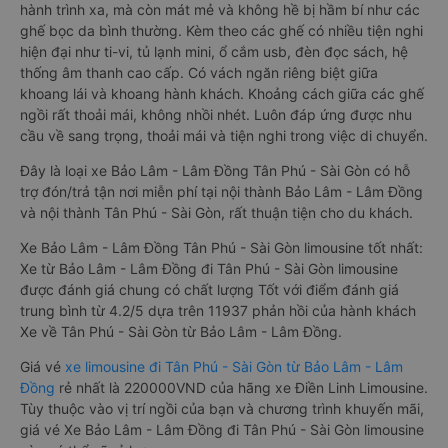
hành trình xa, mà còn mát mẻ và không hề bị hầm bí như các
ghế bọc da bình thường. Kèm theo các ghế có nhiều tiện nghi
hiện đại như ti-vi, tủ lạnh mini, ổ cắm usb, đèn đọc sách, hệ
thống âm thanh cao cấp. Có vách ngăn riêng biệt giữa
khoang lái và khoang hành khách. Khoảng cách giữa các ghế
ngồi rất thoải mái, không nhồi nhét. Luôn đáp ứng được nhu
cầu về sang trọng, thoải mái và tiện nghi trong việc di chuyển.
Đây là loại xe Bảo Lâm - Lâm Đồng Tân Phú - Sài Gòn có hỗ
trợ đón/trả tận nơi miễn phí tại nội thành Bảo Lâm - Lâm Đồng
và nội thành Tân Phú - Sài Gòn, rất thuận tiện cho du khách.
Xe Bảo Lâm - Lâm Đồng Tân Phú - Sài Gòn limousine tốt nhất:
Xe từ Bảo Lâm - Lâm Đồng đi Tân Phú - Sài Gòn limousine
được đánh giá chung có chất lượng Tốt với điểm đánh giá
trung bình từ 4.2/5 dựa trên 11937 phản hồi của hành khách
Xe về Tân Phú - Sài Gòn từ Bảo Lâm - Lâm Đồng.
Giá vé
xe limousine đi Tân Phú - Sài Gòn từ Bảo Lâm - Lâm
Đồng
rẻ nhất là 220000VND của hãng xe Điền Linh Limousine.
Tùy thuộc vào vị trí ngồi của bạn và chương trình khuyến mãi,
giá vé Xe Bảo Lâm - Lâm Đồng đi Tân Phú - Sài Gòn limousine