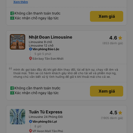
xấu thì mình ngược lại nha. Bạn ấy nhắc nhở rất đúng. 2 bác nói rất to. To
Xem thêm
đến lỗi mình ngủ còn mơ được câu chuyện các bác nói với nhau xuất hiện
trong giấc mơ của mình luôn. Nên nếu bạn ấy bị phản ánh thì đừng trừ lương
bạn ấy nha. Nếu bạn ấy bị trừ thì bảo bạn ấy liên hệ sđt của mình, mình hỗ
Không cần thanh toán trước
Xem giá
trợ ạ. Số mình đuôi 666, chuyến ĐH-NT ngày 16/1. À các bạn nữ lễ tân xinh
Xác nhận chỗ ngay lập tức
iu còn đổi cho mình phòng đơn sang đôi xong còn note là (một mình) yêu
luôn. Nhưng phòng đôi mà nằm một thì mỗi lần xe rẽ 1 cái là ✈️ Ít đi xe khách
nhưng đủ để đánh giá 10/10.
Nhật Đoan Limousine
4.6
Limousine 9 chỗ
(653 đánh giá)
Limousine 12 chỗ
Văn phòng Bảo Lộc
5 giờ 5 phút
Sân bay Tân Sơn Nhất
mình đc gọi báo đầy đủ khi giờ đón thay đổi, tài xế lịch sự, chạy rất êm và
thoải mái. Trên xe có hành khách gây khó dễ cho tài xế và phiền mọi ng,
nhưng chú vẫn biết xử lý tình huống để giữ k khí thoải mái cho cả xe.
Không cần thanh toán trước
Xem giá
Xác nhận chỗ ngay lập tức
Tuấn Tú Express
4.5
Limousine 24 Phòng Đôi
(1905 đánh giá)
Văn phòng Đà Lạt
8 giờ
VP Aeon Mall Tân Phú