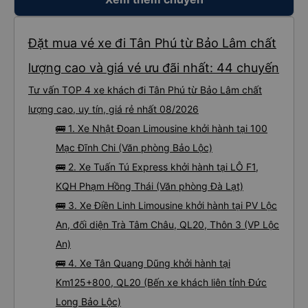
ra khỏi trung tâm. Chỉ vài phút sau, tôi đã có thể bắt xe buýt đi Đà Lạt. Viên
chức mang vé đến và giúp đỡ mọi việc. Họ thật tử tế, thân thiện. Tài xế xe
buýt và tài xế phụ (?) không thể nói tiếng Anh, nhưng vấn đề không phải là
vấn đề. Họ luôn cố gắng giúp đỡ tôi. Khi đến Đà Lạt, tôi gặp tài xế taxi. Thế là
tôi hỏi mọi người, tôi có thể sử dụng xe đưa đón được không. Họ có dịch vụ
Đặt mua vé xe đi Tân Phú từ Bảo Lâm chất
đưa đón nên tôi mới phớt lờ tài xế taxi. Tôi vừa cho xem địa chỉ khách sạn, tài
xế đưa đón đã đưa tôi đến đúng nơi. Tôi thực sự đánh giá cao mọi thứ. Tôi hi
vọng được gặp bạn lần nữa.
lượng cao và giá vé ưu đãi nhất: 44 chuyến
Tư vấn TOP 4 xe khách đi Tân Phú từ Bảo Lâm chất
lượng cao, uy tín, giá rẻ nhất 08/2026
🚌 1. Xe Nhật Đoan Limousine khởi hành tại 100
Mạc Đĩnh Chi (Văn phòng Bảo Lộc)
🚌 2. Xe Tuấn Tú Express khởi hành tại LÔ F1,
KQH Phạm Hồng Thái (Văn phòng Đà Lạt)
🚌 3. Xe Điền Linh Limousine khởi hành tại PV Lộc
An, đối diện Trà Tâm Châu, QL20, Thôn 3 (VP Lộc
An)
🚌 4. Xe Tân Quang Dũng khởi hành tại
Km125+800, QL20 (Bến xe khách liên tỉnh Đức
Long Bảo Lộc)