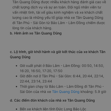
Văn phòng xe Điền Linh Limousine ở Bảo Lâm - Lâm
Đồng:
Xem địa chỉ văn phòng nhà xe Điền Linh Limousine:
https://vexere.com/vi-VN/xe-dien-linh-limousine
Số điện thoại đặt mua vé xe Bảo Lâm - Lâm Đồng
Tân Phú - Sài Gòn:
1900 888684
🚌 4. Xe Tân Quang Dũng khởi hành tại Km125+800,
QL20 (Bến xe khách liên tỉnh Đức Long Bảo Lộc)
a. Giới thiệu xe Tân Quang Dũng
Tân Quang Dũng được nhiều khách hàng đánh giá cao về
chất lượng dịch vụ và sự an toàn. Đội ngũ nhân viên tư
vấn nhiệt tình, tài xế giàu kinh nghiệm và xe khách chất
lượng cao là những yếu tố giúp nhà xe Tân Quang Dũng
đi Tân Phú - Sài Gòn từ Bảo Lâm - Lâm Đồng chiếm được
lòng tin của khách hàng.
b. Hình ảnh xe Tân Quang Dũng